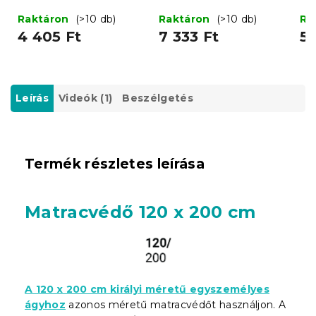
Raktáron
(>10 db)
Raktáron
(>10 db)
Ra
4 405 Ft
7 333 Ft
5 
Leírás
Videók (1)
Beszélgetés
Termék részletes leírása
Matracvédő 120 x 200 cm
A 120 x 200 cm királyi méretű egyszemélyes
ágyhoz
azonos méretű matracvédőt használjon. A