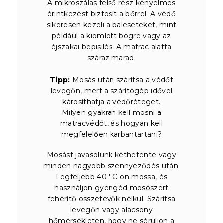
A mikroszálas felső rész kényelmes
érintkezést biztosít a bőrrel. A védő
sikeresen kezeli a baleseteket, mint
például a kiömlött bögre vagy az
éjszakai bepisilés. A matrac alatta
száraz marad.
Tipp:
Mosás után szárítsa a védőt
levegőn, mert a szárítógép idővel
károsíthatja a védőréteget.
Milyen gyakran kell mosni a
matracvédőt, és hogyan kell
megfelelően karbantartani?
Mosást javasolunk kéthetente vagy
minden nagyobb szennyeződés után.
Legfeljebb 40 °C-on mossa, és
használjon gyengéd mosószert
fehérítő összetevők nélkül. Szárítsa
levegőn vagy alacsony
hőmérsékleten, hogy ne sérüljön a