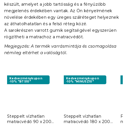
készült, amelyet a jobb tartósság és a fényűzőbb
megjelenés érdekében varrtak. Az Ön kényelmének
növelése érdekében egy üreges szálréteget helyeznek
az áthatolhatatlan és a felső réteg közé.
A sarokrészen varrott gumik segítségével egyszerűen
rögzítheti a matrachoz a matracvédőt.
Megjegyzés: A termék varrásmintája és csomagolása
némileg eltérhet a valóságtól.
Kedvezménykupon
Kedvezménykupon
K
-10% "BTS10"
-10% "MINUSZ10"
-1
Steppelt vízhatlan
Steppelt vízhatlan
Fro
matracvédő 90 x 200
matracvédő 180 x 200
ma
cm
cm
c