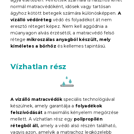
normál matracvédőként, idősek vagy tartósan
ágyhoz kötött betegek számára különösképpen.
A
vízálló védőréteg
védő és folyadékot át nem
eresztő réteget képez. Nem kell aggódnia a
műanyagon alvás érzésétől, a matracvédő felső
rétege
mikroszálas anyagból készült, mely
kíméletes a bőrhöz
és kellemes tapintású.
Vízhatlan rész
A vízálló matracvédők
speciális technológiával
készülnek, amely garantálja a
folyadékok
felszívódását
a maximális kényelem megőrzése
mellett. A vízhatlan rész egy
polipropilén
rétegből áll,
amely a védő alsó részén található,
vagyis azon, amelyik a matrachoz legközelebb