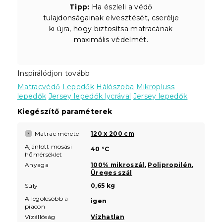
Tipp:
Ha észleli a védő
tulajdonságainak elvesztését, cserélje
ki újra, hogy biztosítsa matracának
maximális védelmét.
Inspirálódjon tovább
Matracvédő
Lepedők
Hálószoba
Mikroplüss
lepedők
Jersey lepedők lycrával
Jersey lepedők
Kiegészítő paraméterek
Matrac mérete
120 x 200 cm
?
Ajánlott mosási
40 °C
hőmérséklet
Anyaga
100% mikroszál
,
Polipropilén
,
Üreges szál
Súly
0,65 kg
A legolcsóbb a
igen
piacon
Vízállóság
Vízhatlan