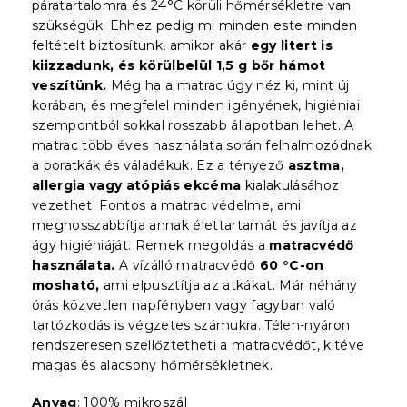
páratartalomra és 24°C körüli hőmérsékletre van
szükségük. Ehhez pedig mi minden este minden
feltételt biztosítunk, amikor akár
egy litert is
kiizzadunk,
és körülbelül 1,5 g bőr hámot
veszítünk.
Még ha a matrac úgy néz ki, mint új
korában, és megfelel minden igényének, higiéniai
szempontból sokkal rosszabb állapotban lehet. A
matrac több éves használata során felhalmozódnak
a poratkák és váladékuk. Ez a tényező
asztma,
allergia vagy atópiás ekcéma
kialakulásához
vezethet. Fontos a matrac védelme, ami
meghosszabbítja annak élettartamát és javítja az
ágy higiéniáját. Remek megoldás a
matracvédő
használata.
A vízálló matracvédő
60 °C-on
mosható,
ami elpusztítja az atkákat. Már néhány
órás közvetlen napfényben vagy fagyban való
tartózkodás is végzetes számukra. Télen-nyáron
rendszeresen szellőztetheti a matracvédőt, kitéve
magas és alacsony hőmérsékletnek.
Anyag
: 100% mikroszál