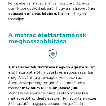
könnyedén a matrac aljához rögzítheti. Az erős
gumik gondoskodnak arról, hogy a matracvédő
ne
csússzon el alvás közben,
hanem a helyén
maradjon.
A matrac élettartamának
meghosszabbítása
A matracvédők tisztítása nagyon egyszerű.
Az
első használat előtt mossa ki és alaposan szárítsa
meg. A kívánt tulajdonságok, különösen az
áteresztőképesség megőrzése érdekében a
mosást
maximum 60 °C-on javasoljuk.
Rendszeres ágyneműcsere esetén mossa ki a
matracvédőt is, ideális esetben 14 naponta egyszer.
Szárítás után hagyja szabadon megszáradni,