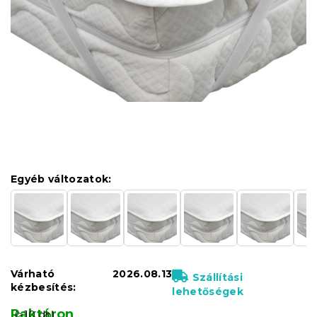
Egyéb változatok:
Várható
2026.08.13
Szállítási
kézbesítés:
lehetőségek
Raktáron
(>10 db)