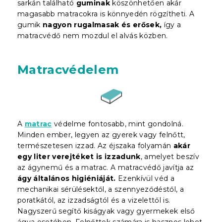
sarkán található
guminak
köszönhetően akár
magasabb matracokra is könnyedén rögzítheti. A
gumik
nagyon rugalmasak és erősek,
így a
matracvédő nem mozdul el alvás közben.
Matracvédelem
A
matrac
védelme fontosabb, mint gondolná.
Minden ember, legyen az gyerek vagy felnőtt,
természetesen izzad. Az éjszaka folyamán
akár
egy liter verejtéket is izzadunk
, amelyet beszív
az ágynemű és a matrac. A matracvédő javítja az
ágy általános higiéniáját.
Ezenkívül véd a
mechanikai sérülésektől, a szennyeződéstől, a
poratkától, az izzadságtól és a vizelettől is.
Nagyszerű segítő kiságyak vagy gyermekek első
ágya esetében. Felnőttek számára is hasznos lehet