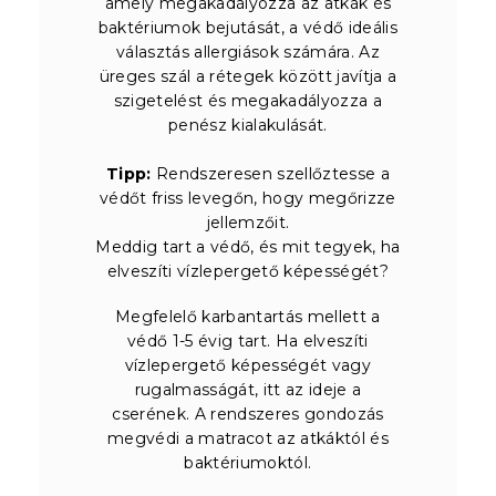
amely megakadályozza az atkák és
baktériumok bejutását, a védő ideális
választás allergiások számára. Az
üreges szál a rétegek között javítja a
szigetelést és megakadályozza a
penész kialakulását.
Tipp:
Rendszeresen szellőztesse a
védőt friss levegőn, hogy megőrizze
jellemzőit.
Meddig tart a védő, és mit tegyek, ha
elveszíti vízlepergető képességét?
Megfelelő karbantartás mellett a
védő 1-5 évig tart. Ha elveszíti
vízlepergető képességét vagy
rugalmasságát, itt az ideje a
cserének. A rendszeres gondozás
megvédi a matracot az atkáktól és
baktériumoktól.