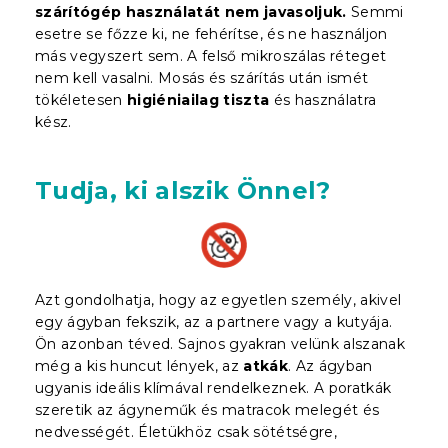
szárítógép használatát nem javasoljuk.
Semmi
esetre se főzze ki, ne fehérítse, és ne használjon
más vegyszert sem. A felső mikroszálas réteget
nem kell vasalni. Mosás és szárítás után ismét
tökéletesen
higiéniailag tiszta
és használatra
kész.
Tudja, ki alszik Önnel?
Azt gondolhatja, hogy az egyetlen személy, akivel
egy ágyban fekszik, az a partnere vagy a kutyája.
Ön azonban téved. Sajnos gyakran velünk alszanak
még a kis huncut lények, az
atkák
. Az ágyban
ugyanis ideális klímával rendelkeznek. A poratkák
szeretik az ágyneműk és matracok melegét és
nedvességét. Életükhöz csak sötétségre,