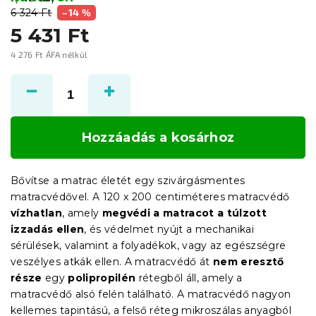
6 324 Ft
–14 %
5 431 Ft
4 276 Ft ÁFA nélkül
Egységár:
Hozzáadás a kosárhoz
Bővítse a matrac életét egy szivárgásmentes
matracvédővel. A 120 x 200 centiméteres matracvédő
vízhatlan
, amely
megvédi a matracot a túlzott
izzadás ellen
, és védelmet nyújt a mechanikai
sérülések, valamint a folyadékok, vagy az egészségre
veszélyes atkák ellen. A matracvédő át
nem eresztő
része
egy
polipropilén
rétegből áll, amely a
matracvédő alsó felén található. A matracvédő nagyon
kellemes tapintású, a felső réteg mikroszálas anyagból