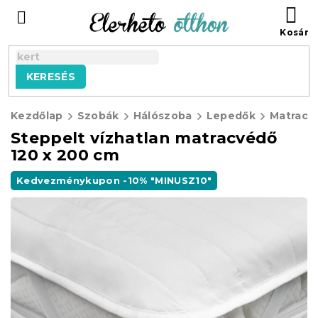
Ugrás
KO
a
fő
tartalomhoz
KERESÉS
Kezdőlap
Szobák
Hálószoba
Lepedők
Matracv
Steppelt vízhatlan matracvédő
120 x 200 cm
Kedvezménykupon -10% "MINUSZ10"