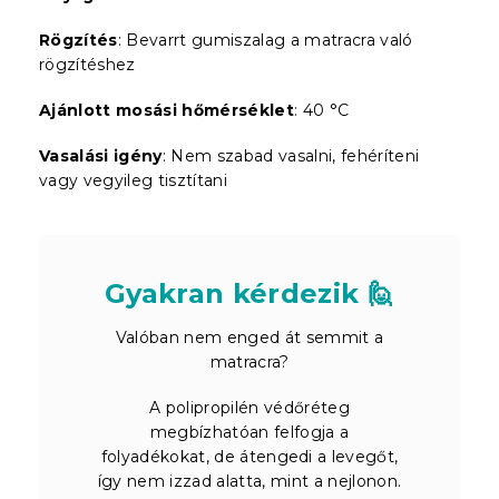
Rögzítés
: Bevarrt gumiszalag a matracra való
rögzítéshez
Ajánlott mosási hőmérséklet
: 40 °C
Vasalási igény
: Nem szabad vasalni, fehéríteni
vagy vegyileg tisztítani
Gyakran kérdezik 🙋
Valóban nem enged át semmit a
matracra?
A polipropilén védőréteg
megbízhatóan felfogja a
folyadékokat, de átengedi a levegőt,
így nem izzad alatta, mint a nejlonon.