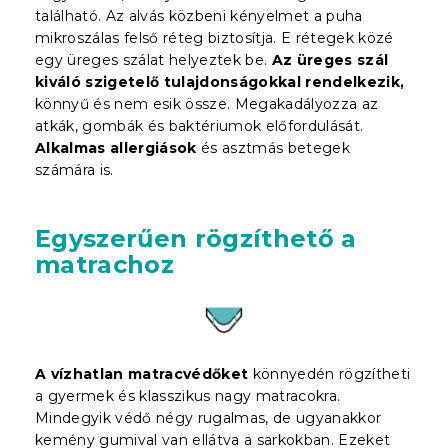
található. Az alvás közbeni kényelmet a puha
mikroszálas felső réteg biztosítja. E rétegek közé
egy üreges szálat helyeztek be.
Az üreges szál
kiváló szigetelő tulajdonságokkal rendelkezik,
könnyű és nem esik össze. Megakadályozza az
atkák, gombák és baktériumok előfordulását.
Alkalmas allergiások
és asztmás betegek
számára is.
Egyszerűen rögzíthető a
matrachoz
A vízhatlan matracvédőket
könnyedén rögzítheti
a gyermek és klasszikus nagy matracokra.
Mindegyik védő négy rugalmas, de ugyanakkor
kemény gumival van ellátva a sarkokban. Ezeket