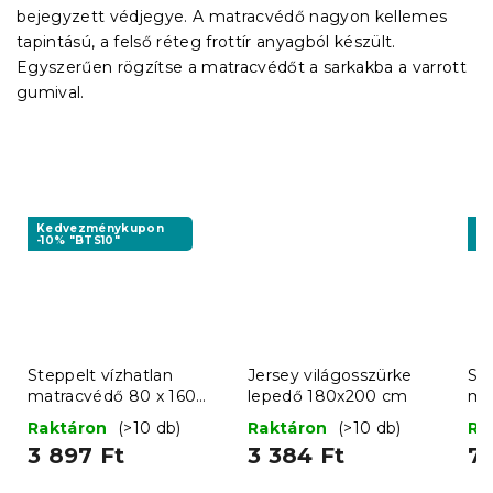
bejegyzett védjegye. A matracvédő nagyon kellemes
tapintású, a felső réteg frottír anyagból készült.
Egyszerűen rögzítse a matracvédőt a sarkakba a varrott
gumival.
Kedvezménykupon
K
-10% "BTS10"
-1
Steppelt vízhatlan
Jersey világosszürke
Ste
matracvédő 80 x 160
lepedő 180x200 cm
ma
cm
c
Raktáron
(>10 db)
Raktáron
(>10 db)
Ra
3 897 Ft
3 384 Ft
7 