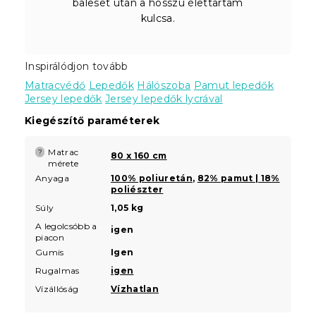
baleset után a hosszú élettartam
kulcsa.
Inspirálódjon tovább
Matracvédő
Lepedők
Hálószoba
Pamut lepedők
Jersey lepedők
Jersey lepedők lycrával
Kiegészítő paraméterek
Matrac
?
80 x 160 cm
mérete
Anyaga
100% poliuretán
,
82% pamut | 18%
poliészter
Súly
1,05 kg
A legolcsóbb a
igen
piacon
Gumis
Igen
Rugalmas
igen
Vízállóság
Vízhatlan