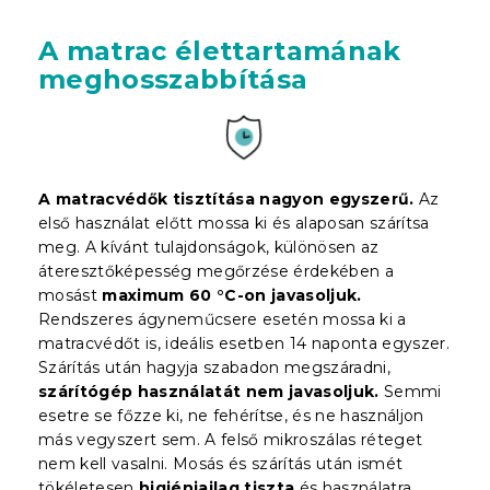
A matrac élettartamának
meghosszabbítása
A matracvédők tisztítása nagyon egyszerű.
Az
első használat előtt mossa ki és alaposan szárítsa
meg. A kívánt tulajdonságok, különösen az
áteresztőképesség megőrzése érdekében a
mosást
maximum 60 °C-on javasoljuk.
Rendszeres ágyneműcsere esetén mossa ki a
matracvédőt is, ideális esetben 14 naponta egyszer.
Szárítás után hagyja szabadon megszáradni,
szárítógép használatát nem javasoljuk.
Semmi
esetre se főzze ki, ne fehérítse, és ne használjon
más vegyszert sem. A felső mikroszálas réteget
nem kell vasalni. Mosás és szárítás után ismét
tökéletesen
higiéniailag tiszta
és használatra