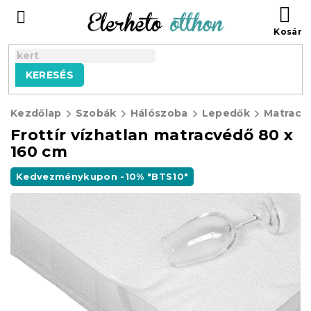
Ugrás
KO
a
fő
tartalomhoz
KERESÉS
Kezdőlap
Szobák
Hálószoba
Lepedők
Matracv
Frottír vízhatlan matracvédő 80 x
160 cm
Kedvezménykupon -10% "BTS10"