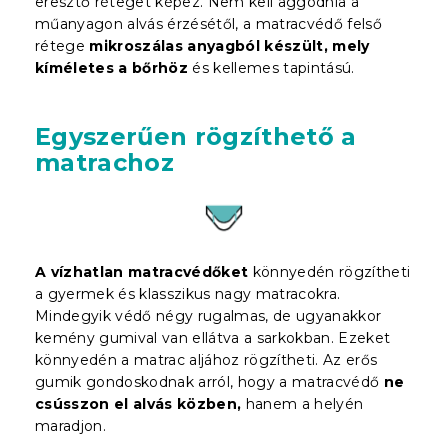
eresztő réteget képez. Nem kell aggódnia a
műanyagon alvás érzésétől, a matracvédő felső
rétege
mikroszálas anyagból készült, mely
kíméletes a bőrhöz
és kellemes tapintású.
Egyszerűen rögzíthető a
matrachoz
A vízhatlan matracvédőket
könnyedén rögzítheti
a gyermek és klasszikus nagy matracokra.
Mindegyik védő négy rugalmas, de ugyanakkor
kemény gumival van ellátva a sarkokban. Ezeket
könnyedén a matrac aljához rögzítheti. Az erős
gumik gondoskodnak arról, hogy a matracvédő
ne
csússzon el alvás közben,
hanem a helyén
maradjon.