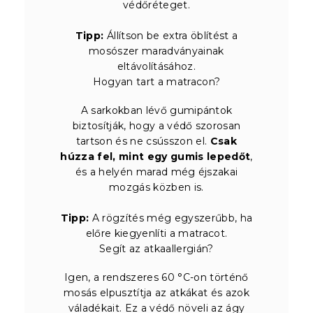
védőréteget.
Tipp:
Állítson be extra öblítést a
mosószer maradványainak
eltávolításához.
Hogyan tart a matracon?
A sarkokban lévő gumipántok
biztosítják, hogy a védő szorosan
tartson és ne csússzon el.
Csak
húzza fel, mint egy gumis lepedőt
,
és a helyén marad még éjszakai
mozgás közben is.
Tipp:
A rögzítés még egyszerűbb, ha
előre kiegyenlíti a matracot.
Segít az atkaallergián?
Igen, a rendszeres 60 °C-on történő
mosás elpusztítja az atkákat és azok
váladékait. Ez a védő növeli az ágy