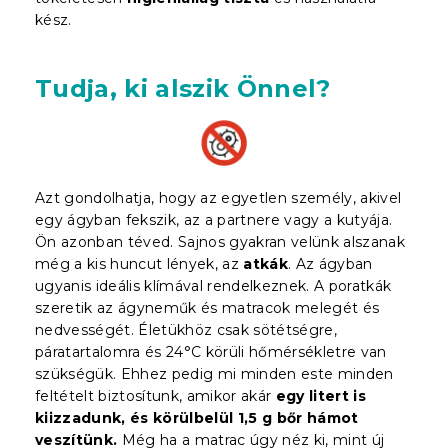
kész.
Tudja, ki alszik Önnel?
Azt gondolhatja, hogy az egyetlen személy, akivel
egy ágyban fekszik, az a partnere vagy a kutyája.
Ön azonban téved. Sajnos gyakran velünk alszanak
még a kis huncut lények, az
atkák
. Az ágyban
ugyanis ideális klímával rendelkeznek. A poratkák
szeretik az ágyneműk és matracok melegét és
nedvességét. Életükhöz csak sötétségre,
páratartalomra és 24°C körüli hőmérsékletre van
szükségük. Ehhez pedig mi minden este minden
feltételt biztosítunk, amikor akár
egy litert is
kiizzadunk,
és körülbelül 1,5 g bőr hámot
veszítünk.
Még ha a matrac úgy néz ki, mint új