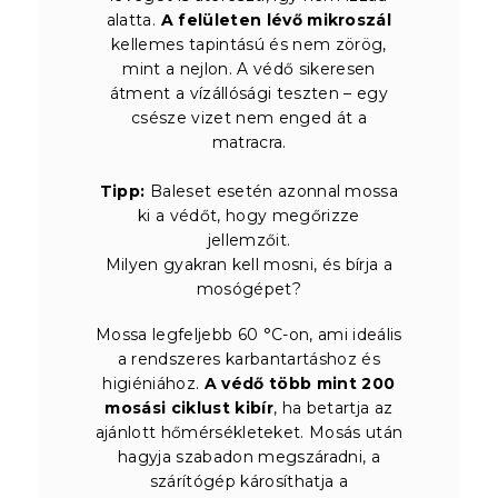
alatta.
A felületen lévő mikroszál
kellemes tapintású és nem zörög,
mint a nejlon. A védő sikeresen
átment a vízállósági teszten – egy
csésze vizet nem enged át a
matracra.
Tipp:
Baleset esetén azonnal mossa
ki a védőt, hogy megőrizze
jellemzőit.
Milyen gyakran kell mosni, és bírja a
mosógépet?
Mossa legfeljebb 60 °C-on, ami ideális
a rendszeres karbantartáshoz és
higiéniához.
A védő több mint 200
mosási ciklust kibír
, ha betartja az
ajánlott hőmérsékleteket. Mosás után
hagyja szabadon megszáradni, a
szárítógép károsíthatja a