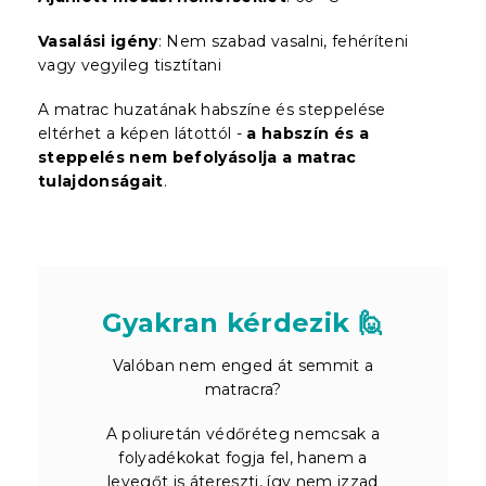
Vasalási igény
: Nem szabad vasalni, fehéríteni
vagy vegyileg tisztítani
A matrac huzatának habszíne és steppelése
eltérhet a képen látottól -
a habszín és a
steppelés nem befolyásolja a matrac
tulajdonságait
.
Gyakran kérdezik 🙋
Valóban nem enged át semmit a
matracra?
A poliuretán védőréteg nemcsak a
folyadékokat fogja fel, hanem a
levegőt is átereszti, így nem izzad