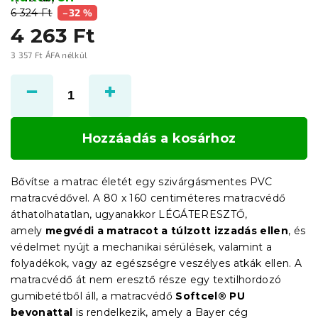
6 324 Ft
–32 %
4 263 Ft
3 357 Ft ÁFA nélkül
Egységár:
Hozzáadás a kosárhoz
Bővítse a matrac életét egy szivárgásmentes PVC
matracvédővel. A 80 x 160 centiméteres matracvédő
áthatolhatatlan, ugyanakkor LÉGÁTERESZTŐ,
amely
megvédi a matracot a túlzott izzadás ellen
, és
védelmet nyújt a mechanikai sérülések, valamint a
folyadékok, vagy az egészségre veszélyes atkák ellen. A
matracvédő át nem eresztő része egy textilhordozó
gumibetétből áll, a matracvédő
Softcel® PU
bevonattal
is rendelkezik, amely a Bayer cég