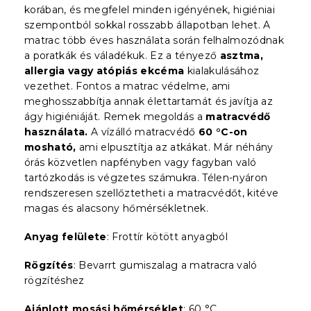
korában, és megfelel minden igényének, higiéniai
szempontból sokkal rosszabb állapotban lehet. A
matrac több éves használata során felhalmozódnak
a poratkák és váladékuk. Ez a tényező
asztma,
allergia vagy atópiás ekcéma
kialakulásához
vezethet. Fontos a matrac védelme, ami
meghosszabbítja annak élettartamát és javítja az
ágy higiéniáját. Remek megoldás a
matracvédő
használata.
A vízálló matracvédő
60 °C-on
mosható,
ami elpusztítja az atkákat. Már néhány
órás közvetlen napfényben vagy fagyban való
tartózkodás is végzetes számukra. Télen-nyáron
rendszeresen szellőztetheti a matracvédőt, kitéve
magas és alacsony hőmérsékletnek.
Anyag felülete
: Frottír kötött anyagból
Rögzítés
: Bevarrt gumiszalag a matracra való
rögzítéshez
Ajánlott mosási hőmérséklet
: 60 °C