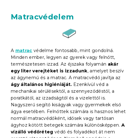
Matracvédelem
A
matrac
védelme fontosabb, mint gondolná.
Minden ember, legyen az gyerek vagy felnőtt,
természetesen izzad. Az éjszaka folyamán
akár
egy liter verejtéket is izzadunk
, amelyet beszív
az ágynemű és a matrac. A matracvédő javítja az
ágy általános higiéniáját.
Ezenkívül véd a
mechanikai sérülésektől, a szennyeződéstől, a
poratkától, az izzadságtól és a vizelettől is.
Nagyszerű segítő kiságyak vagy gyermekek első
ágya esetében. Felnőttek számára is hasznos lehet
normál matracvédőként, idősek vagy tartósan
ágyhoz kötött betegek számára különösképpen.
A
vízálló védőréteg
védő és folyadékot át nem