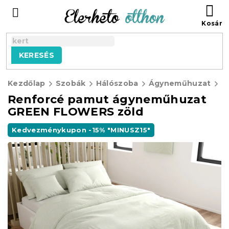
Ugrás
KO
a
fő
tartalomhoz
KERESÉS
Kezdőlap
Szobák
Hálószoba
Ágyneműhuzat
P
Renforcé pamut ágyneműhuzat
GREEN FLOWERS zöld
Kedvezménykupon -15% "MINUSZ15"