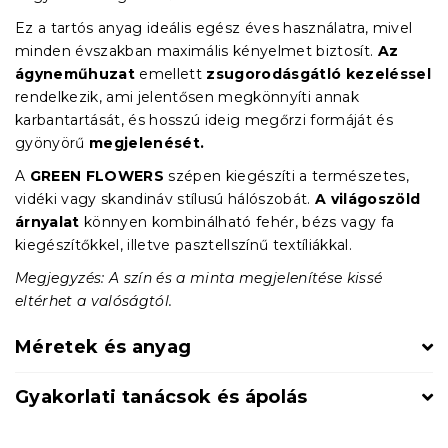
Ez a tartós anyag ideális egész éves használatra, mivel
minden évszakban maximális kényelmet biztosít.
Az
ágyneműhuzat
emellett
zsugorodásgátló kezeléssel
rendelkezik, ami jelentősen megkönnyíti annak
karbantartását, és hosszú ideig megőrzi formáját és
gyönyörű
megjelenését.
A
GREEN FLOWERS
szépen kiegészíti a természetes,
vidéki vagy skandináv stílusú hálószobát.
A világoszöld
árnyalat
könnyen kombinálható fehér, bézs vagy fa
kiegészítőkkel, illetve pasztellszínű textíliákkal.
Megjegyzés: A szín és a minta megjelenítése kissé
eltérhet a valóságtól.
Méretek és anyag
Gyakorlati tanácsok és ápolás