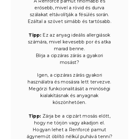
A Renforcé pamut finomabb és
erősebb, mivel a rövid és durva
szálakat eltávolítják a fésülés során.
Ezáltal a szövet simább és tartósabb.
Tipp:
Ez az anyag ideális allergiások
számára, mivel kevesebb por és atka
marad benne.
Bírja a cipzáras zárás a gyakori
mosást?
Igen, a cipzáras zárás gyakori
használatra és mosásra lett tervezve.
Megőrzi funkcionalitását a minőségi
kialakításnak és anyagnak
köszönhetően.
Tipp:
Zárja be a cipzárt mosás előtt,
hogy ne törjön vagy akadjon el.
Hogyan lehet a Renforcé pamut
ágyneműt öblítő nélkül puhává tenni?