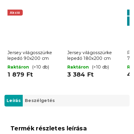
Akció
Ki
K
-1
Jersey világosszürke
Jersey világosszürke
Pr
lepedő 90x200 cm
lepedő 180x200 cm
70
Raktáron
(>10 db)
Raktáron
(>10 db)
Ra
1 879 Ft
3 384 Ft
4 
Leírás
Beszélgetés
Termék részletes leírása