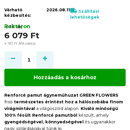
Várható
2026.08.11
Szállítási
kézbesítés:
lehetőségek
Raktáron
(>10 db)
6 079 Ft
4 787 Ft ÁFA nélkül
Egységár:
Hozzáadás a kosárhoz
Renforcé pamut ágyneműhuzat GREEN FLOWERS
friss
természetes érintést hoz a hálószobába finom
virágmintával
a világoszöld alapon.
Kiváló minőségű
100% fésült Renforcé pamutból
készült, amely
gyengédségével, könnyedségével
és ugyanakkor
nagy szilárdságával tűnik ki.