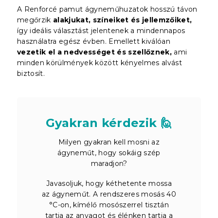
A Renforcé pamut ágyneműhuzatok hosszú távon
megőrzik
alakjukat, színeiket és jellemzőiket,
így ideális választást jelentenek a mindennapos
használatra egész évben. Emellett kiválóan
vezetik el a nedvességet és szellőznek,
ami
minden körülmények között kényelmes alvást
biztosít.
Gyakran kérdezik 🙋
Milyen gyakran kell mosni az
ágyneműt, hogy sokáig szép
maradjon?
Javasoljuk, hogy kéthetente mossa
az ágyneműt. A rendszeres mosás 40
°C-on, kímélő mosószerrel tisztán
tartja az anyagot és élénken tartja a