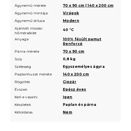
Ágynemű mérete
70 x 90 cm | 140 x 200 cm
Ágynemű mintája
Virágok
Ágynemű stílusa
Modern
Ajánlott mosási
40 °C
hőmérséklet
Anyaga
100% fésült pamut
Renforcé
Párna mérete
70 x 90 cm
Súly
0,8 kg
Szélesség
Egyszemélyes ágyra
Paplanhuzat mérete
140 x 200 cm
Rögzítés
Cipzár
Évszak
Egész éves
Kell-e vasalni
Igen
Készletek
Paplan és párna
Kétoldalas
Nem