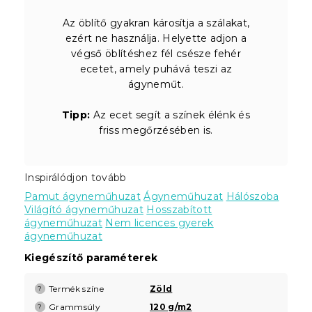
Az öblítő gyakran károsítja a szálakat,
ezért ne használja. Helyette adjon a
végső öblítéshez fél csésze fehér
ecetet, amely puhává teszi az
ágyneműt.
Tipp:
Az ecet segít a színek élénk és
friss megőrzésében is.
Inspirálódjon tovább
Pamut ágyneműhuzat
Ágyneműhuzat
Hálószoba
Világító ágyneműhuzat
Hosszabított
ágyneműhuzat
Nem licences gyerek
ágyneműhuzat
Kiegészítő paraméterek
Termék színe
Zöld
?
Grammsúly
120 g/m2
?