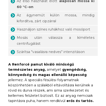
Az első használat előtt
alaposan mossa ki
60 °C-on
Az ágyneműt külön mossa, mindig
kifordítva, zárt cipzárral
Használjon színes ruhákhoz való mosóport
Mosás után válassza a kíméletes
centrifugálást
Szárítsa "vasalásra nedves" intenzitáson
A Renforcé pamut kiváló minőségű
természetes anyag,
amelyet
gyengédség,
könnyedség és magas ellenálló képesség
jellemez. A speciális fésülési folyamatnak
köszönhetően a szálakból eltávolításra kerülnek a
rövid és durva részek, ami sima szerkezetet és
kellemes felületet biztosít. Ez az anyag nemcsak
tapintásra puha, hanem rendkívül
erős és tartós.