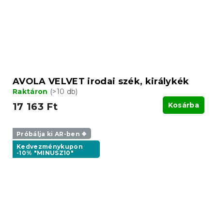
AVOLA VELVET irodai szék, királykék
Raktáron
(>10 db)
17 163 Ft
Kosárba
Próbálja ki AR-ben ❖
Kedvezménykupon
-10% "MINUSZ10"