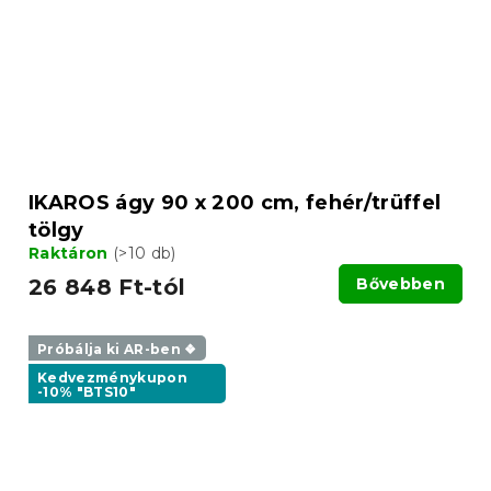
IKAROS ágy 90 x 200 cm, fehér/trüffel
tölgy
Raktáron
(>10 db)
26 848 Ft-tól
Bővebben
Próbálja ki AR-ben ❖
Kedvezménykupon
-10% "BTS10"