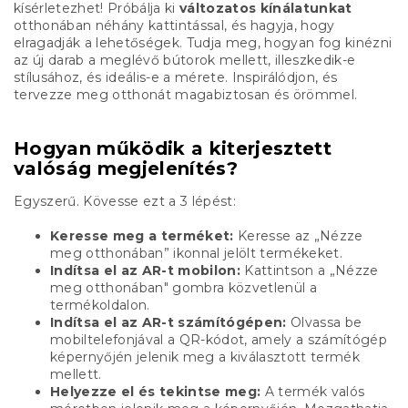
kísérletezhet! Próbálja ki
változatos kínálatunkat
otthonában néhány kattintással, és hagyja, hogy
elragadják a lehetőségek. Tudja meg, hogyan fog kinézni
az új darab a meglévő bútorok mellett, illeszkedik-e
stílusához, és ideális-e a mérete. Inspirálódjon, és
tervezze meg otthonát magabiztosan és örömmel.
Hogyan működik a kiterjesztett
valóság megjelenítés?
Egyszerű. Kövesse ezt a 3 lépést:
Keresse meg a terméket:
Keresse az „Nézze
meg otthonában” ikonnal jelölt termékeket.
Indítsa el az AR-t mobilon:
Kattintson a „Nézze
meg otthonában" gombra közvetlenül a
termékoldalon.
Indítsa el az AR-t számítógépen:
Olvassa be
mobiltelefonjával a QR-kódot, amely a számítógép
képernyőjén jelenik meg a kiválasztott termék
mellett.
Helyezze el és tekintse meg:
A termék valós