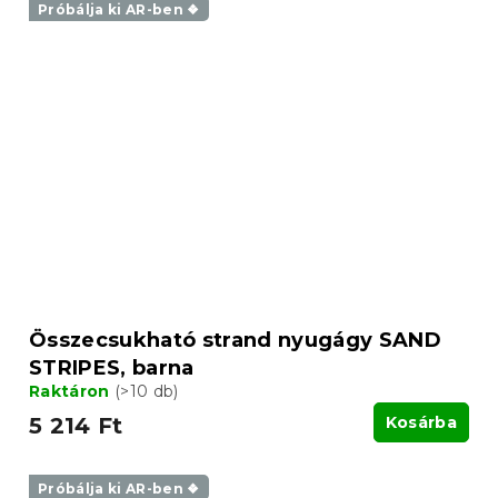
Próbálja ki AR-ben ❖
Összecsukható strand nyugágy SAND
STRIPES, barna
Raktáron
(>10 db)
5 214 Ft
Kosárba
Próbálja ki AR-ben ❖