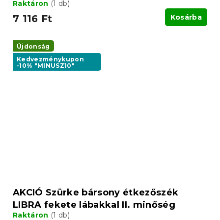
Raktáron
(1 db)
7 116 Ft
Kosárba
Újdonság
Kedvezménykupon
-10% "MINUSZ10"
AKCIÓ Szürke bársony étkezőszék
LIBRA fekete lábakkal II. minőség
Raktáron
(1 db)