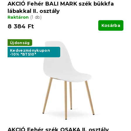
a
AKCIÓ Fehér BALI MARK szék bükkfa
lábakkal II. osztály
Raktáron
(1 db)
8 384 Ft
Kosárba
Újdonság
Kedvezménykupon
-10% "BTS10"
AKCIÓ Fehér szék OSAKA II. osztály