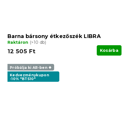
Barna bársony étkezőszék LIBRA
Raktáron
(>10 db)
12 505 Ft
Kosárba
Próbálja ki AR-ben ❖
Kedvezménykupon
-10% "BTS10"