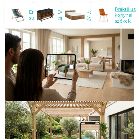
Praktikus
Eredeti
Designos
Kényelmes
konyhai
strandszékek
cipőtárolók
ágyak
székek