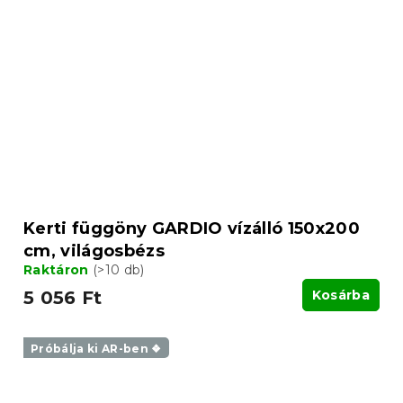
Kerti függöny GARDIO vízálló 150x200
cm, világosbézs
Raktáron
(>10 db)
5 056 Ft
Kosárba
Próbálja ki AR-ben ❖