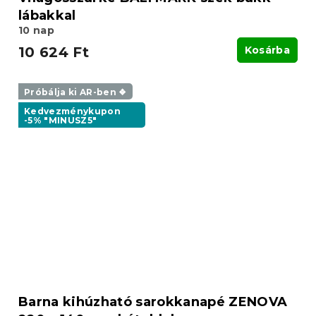
lábakkal
10 nap
10 624 Ft
Kosárba
Próbálja ki AR-ben ❖
Kedvezménykupon
-5% "MINUSZ5"
Barna kihúzható sarokkanapé ZENOVA