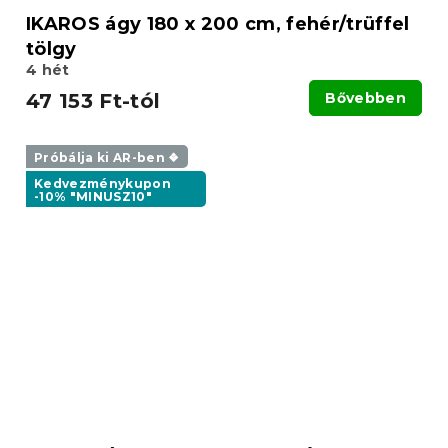
IKAROS ágy 180 x 200 cm, fehér/trüffel
tölgy
4 hét
47 153 Ft-tól
Bővebben
Próbálja ki AR-ben ❖
Kedvezménykupon
-10% "MINUSZ10"