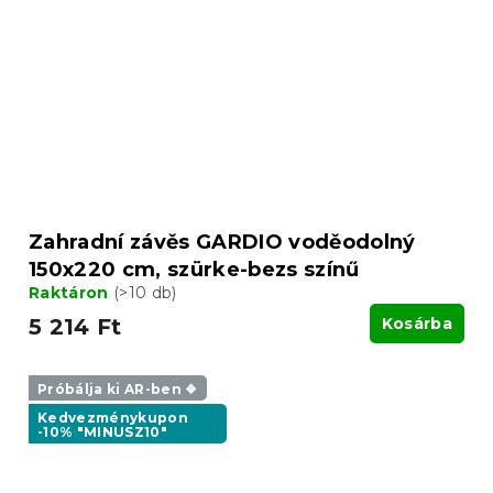
Zahradní závěs GARDIO voděodolný
150x220 cm, szürke-bezs színű
Raktáron
(>10 db)
5 214 Ft
Kosárba
Próbálja ki AR-ben ❖
Kedvezménykupon
-10% "MINUSZ10"