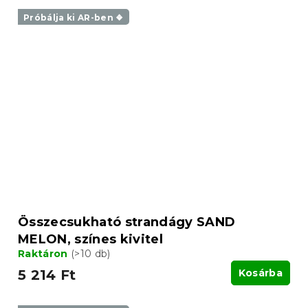
Próbálja ki AR-ben ❖
Összecsukható strandágy SAND
MELON, színes kivitel
Raktáron
(>10 db)
5 214 Ft
Kosárba