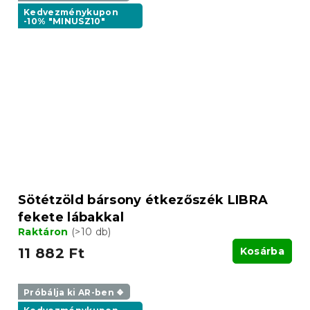
Kedvezménykupon
-10% "MINUSZ10"
Sötétzöld bársony étkezőszék LIBRA
fekete lábakkal
Raktáron
(>10 db)
11 882 Ft
Kosárba
Próbálja ki AR-ben ❖