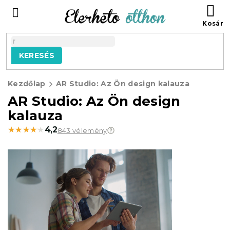
Ugrás
KO
a
fő
tartalomhoz
KERESÉS
Kezdőlap
AR Studio: Az Ön design kalauza
AR Studio: Az Ön design
kalauza
★★★★★
★★★★★
4,2
843 vélemény