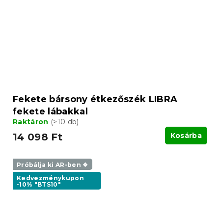
Fekete bársony étkezőszék LIBRA
fekete lábakkal
Raktáron
(>10 db)
14 098 Ft
Kosárba
Próbálja ki AR-ben ❖
Kedvezménykupon
-10% "BTS10"