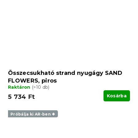
Összecsukható strand nyugágy SAND
FLOWERS, piros
Raktáron
(>10 db)
5 734 Ft
Kosárba
Próbálja ki AR-ben ❖