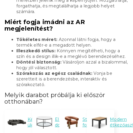
méretben jelenik meg a képernyőjén. Mozgathatja,
forgathatja, és megtalálhatja a legjobb helyet
számára.
Miért fogja imádni az AR
megjelenítést?
Tökéletes méret:
Azonnal látni fogja, hogy a
termék elfér-e a megadott helyen.
Illeszkedő stílus:
Könnyen megítélheti, hogy a
szín és a design illik-e a meglévő berendezéséhez.
Döntési biztonság:
Vásároljon azzal a bizalommal,
hogy jól választott.
Szórakozás az egész családnak:
Vonja be
szeretteit is a berendezésbe, interaktív és
szórakoztató.
Melyik darabot próbálja ki először
otthonában?
Kényelmes
Elegáns
Stílusos
Modern
ülőgarnitúrák
dohányzóasztalok
fotelek
étkezőasz