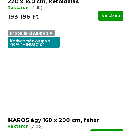
220 x 140 cm, kétoldalas
Raktáron
(2 db)
193 196 Ft
Kosárba
Próbálja ki AR-ben ❖
Kedvezménykupon
-10% "MINUSZ10"
IKAROS ágy 160 x 200 cm, fehér
Raktáron
(7 db)