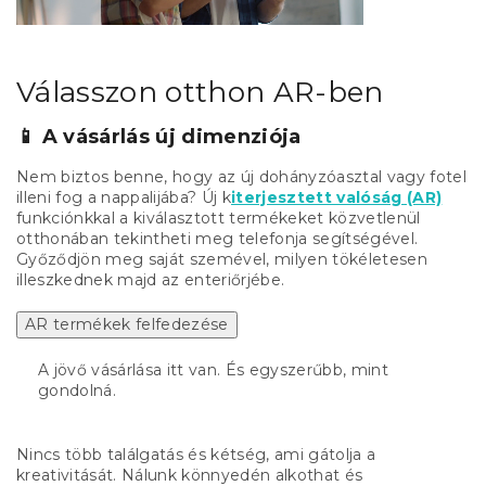
Válasszon otthon AR-ben
📱 A vásárlás új dimenziója
Nem biztos benne, hogy az új dohányzóasztal vagy fotel
illeni fog a nappalijába? Új k
iterjesztett valóság (AR)
funkciónkkal a kiválasztott termékeket közvetlenül
otthonában tekintheti meg telefonja segítségével.
Győződjön meg saját szemével, milyen tökéletesen
illeszkednek majd az enteriőrjébe.
AR termékek felfedezése
A jövő vásárlása itt van. És egyszerűbb, mint
gondolná.
Nincs több találgatás és kétség, ami gátolja a
kreativitását. Nálunk könnyedén alkothat és