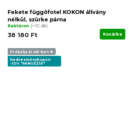
Fekete függőfotel KOKON állvány
nélkül, szürke párna
Raktáron
(>10 db)
38 180 Ft
Kosárba
Próbálja ki AR-ben ❖
Kedvezménykupon
-10% "MINUSZ10"