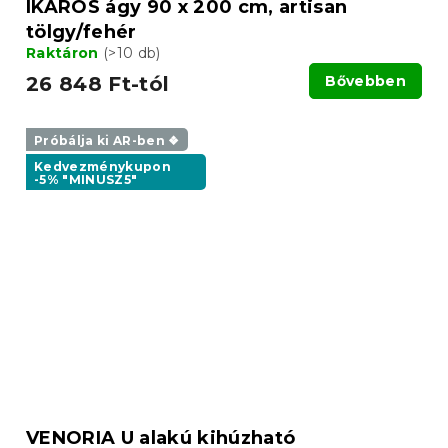
IKAROS ágy 90 x 200 cm, artisan
tölgy/fehér
Raktáron
(>10 db)
26 848 Ft-tól
Bővebben
Próbálja ki AR-ben ❖
Kedvezménykupon
-5% "MINUSZ5"
VENORIA U alakú kihúzható