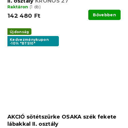
II. osztály
KRONOS 27
Raktáron
(1 db)
142 480 Ft
Bővebben
Újdonság
Kedvezménykupon
-10% "BTS10"
AKCIÓ sötétszürke OSAKA szék fekete
lábakkal II. osztály