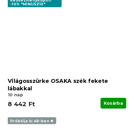
Kedvezménykupon
-10% "MINUSZ10"
Világosszürke OSAKA szék fekete
lábakkal
10 nap
8 442 Ft
Kosárba
Próbálja ki AR-ben ❖