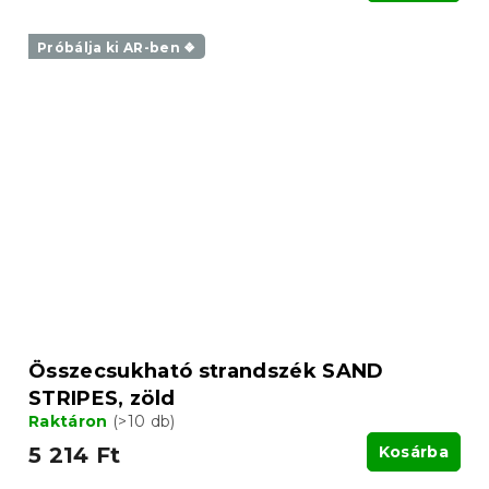
Próbálja ki AR-ben ❖
Összecsukható strandszék SAND
STRIPES, zöld
Raktáron
(>10 db)
5 214 Ft
Kosárba