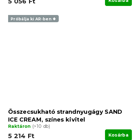
5 056 Ft
Kosárba
Próbálja ki AR-ben ❖
Összecsukható strandnyugágy SAND
ICE CREAM, színes kivitel
Raktáron
(>10 db)
5 214 Ft
Kosárba