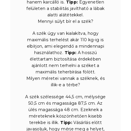
hanem karcálló is.
Tipp:
Egyenetlen
felületen a stabilitás javítható a lábak
alatti alátétekkel.
Mennyi súlyt bír el a szék?
A szék úgy van kialakítva, hogy
maximális terhelést akár 110 kg-ig is
elbírjon, ami elegendő a mindennapi
használathoz.
Tipp:
A hosszú
élettartam biztosítása érdekében
ajánlott nem terhelni a széket a
maximális teherbírása fölött.
Milyen méretei vannak a széknek, és
illik-e a térbe?
A szék szélessége 44,5 cm, mélysége
50,5 cm és magassága 87,5 cm. Az
ülés magassága 48 cm. Ezeknek a
méreteknek köszönhetően kisebb
terekbe is illik.
Tipp:
Vásárlás előtt
javasoljuk, hogy mérje meg a helyet,