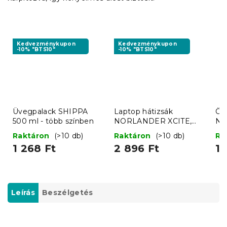
Kedvezménykupon
Kedvezménykupon
-10% "BTS10"
-10% "BTS10"
Üvegpalack SHIPPA
Laptop hátizsák
Ös
500 ml - több színben
NORLANDER XCITE,
NO
metál ezüst
vil
Raktáron
(>10 db)
Raktáron
(>10 db)
Ra
1 268 Ft
2 896 Ft
1 
Leírás
Beszélgetés