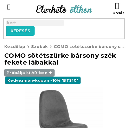
Ugrás
KO
a
fő
tartalomhoz
KERESÉS
Kezdőlap
Szobák
COMO sötétszürke bársony szék fekete lábakkal
COMO sötétszürke bársony szék
fekete lábakkal
Próbálja ki AR-ben ❖
Kedvezménykupon -10% "BTS10"