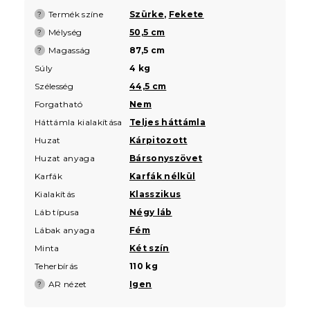
Termék színe
Szürke
,
Fekete
?
Mélység
50,5 cm
?
Magasság
87,5 cm
?
Súly
4 kg
Szélesség
44,5 cm
Forgatható
Nem
Háttámla kialakítása
Teljes háttámla
Huzat
Kárpitozott
Huzat anyaga
Bársonyszövet
Karfák
Karfák nélkül
Kialakítás
Klasszikus
Láb típusa
Négy láb
Lábak anyaga
Fém
Minta
Két szín
Teherbírás
110 kg
AR nézet
Igen
?