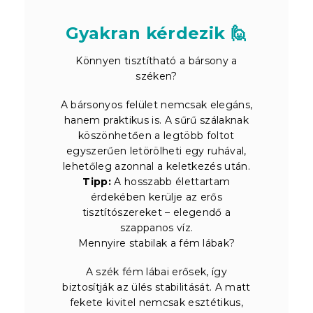
Gyakran kérdezik 🙋
Könnyen tisztítható a bársony a
széken?
A bársonyos felület nemcsak elegáns,
hanem praktikus is. A sűrű szálaknak
köszönhetően a legtöbb foltot
egyszerűen letörölheti egy ruhával,
lehetőleg azonnal a keletkezés után.
Tipp:
A hosszabb élettartam
érdekében kerülje az erős
tisztítószereket – elegendő a
szappanos víz.
Mennyire stabilak a fém lábak?
A szék fém lábai erősek, így
biztosítják az ülés stabilitását. A matt
fekete kivitel nemcsak esztétikus,