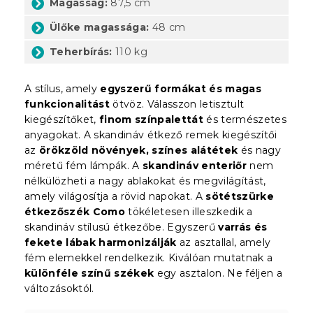
Magasság:
87,5 cm
Ülőke magassága:
48 cm
Teherbírás:
110 kg
A stílus, amely
egyszerű formákat és magas
funkcionalitást
ötvöz. Válasszon letisztult
kiegészítőket,
finom színpalettát
és természetes
anyagokat. A skandináv étkező remek kiegészítői
az
örökzöld növények, színes alátétek
és nagy
méretű fém lámpák. A
skandináv enteriőr
nem
nélkülözheti a nagy ablakokat és megvilágítást,
amely világosítja a rövid napokat. A
sötétszürke
étkezőszék Como
tökéletesen illeszkedik a
skandináv stílusú étkezőbe. Egyszerű
varrás és
fekete lábak harmonizálják
az asztallal, amely
fém elemekkel rendelkezik. Kiválóan mutatnak a
különféle színű székek
egy asztalon. Ne féljen a
változásoktól.