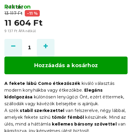
Raktáron
(>10 db)
13 117 Ft
–11 %
11 604 Ft
9 137 Ft ÁFA nélkül
Egységár:
Hozzáadás a kosárhoz
A fekete lábú Como étkezőszék
kiváló választás
modern konyhákba vagy étkezőkbe.
Elegáns
kidolgozása
különösen lenyűgözi Önt, ezért éttermek,
szállodák vagy kávézók belsejébe is ajánljuk.
A szék
stabil szerkezettel
van felszerelve, négy lábbal,
amelyek fekete színű
tömör fémből
készülnek. Mind az
ülés, mind a háttámla
kellemes bársony szövettel
van
kárpitozva, így kényelmes ülést biztosít.