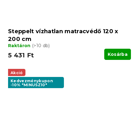
Steppelt vízhatlan matracvédő 120 x
200 cm
Raktáron
(>10 db)
5 431 Ft
Kosárba
Akció
Kedvezménykupon
-10% "MINUSZ10"