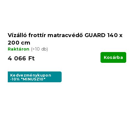
Vízálló frottír matracvédő GUARD 140 x
200 cm
Raktáron
(>10 db)
4 066 Ft
Kosárba
Kedvezménykupon
-10% "MINUSZ10"