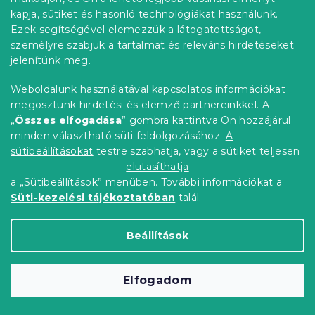
kapja, sütiket és hasonló technológiákat használunk.
Vízálló frottír matracvédő GUARD 80 x
Ezek segítségével elemezzük a látogatottságot,
160 cm
személyre szabjuk a tartalmat és releváns hirdetéseket
Raktáron
(>10 db)
jelenítünk meg.
2 678 Ft
Kosárba
Weboldalunk használatával kapcsolatos információkat
megosztunk hirdetési és elemző partnereinkkel. A
Kedvezménykupon
„
Összes elfogadása
” gombra kattintva Ön hozzájárul
-10% "MINUSZ10"
minden választható süti feldolgozásához.
A
sütibeállításokat
testre szabhatja, vagy a sütiket teljesen
elutasíthatja
a „Sütibeállítások” menüben. További információkat a
Süti-kezelési tájékoztatóban
talál.
Beállítások
Elfogadom