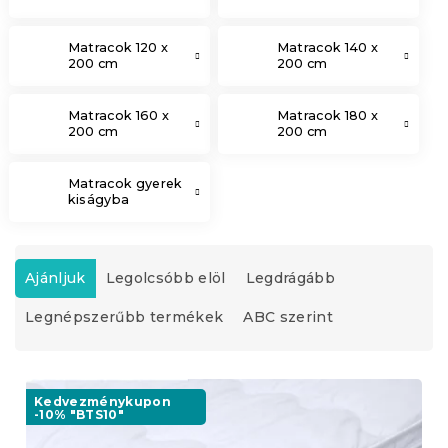
Matracok 120 x
Matracok 140 x
200 cm
200 cm
Matracok 160 x
Matracok 180 x
200 cm
200 cm
Matracok gyerek
kiságyba
T
e
Ajánljuk
Legolcsóbb elöl
Legdrágább
r
Legnépszerűbb termékek
ABC szerint
m
é
k
T
e
e
Kedvezménykupon
k
-10% "BTS10"
r
r
m