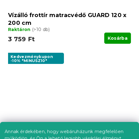
Vízálló frottír matracvédő GUARD 120 x
200 cm
Raktáron
(>10 db)
3 759 Ft
Kosárba
Kedvezménykupon
-10% "MINUSZ10"
Annak érdekében, hogy webáruházunk megfelelően
működjön, és Ön a lehető legjobb vásárlási élményt