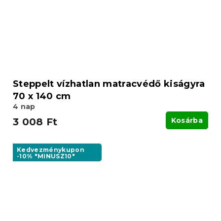
Steppelt vízhatlan matracvédő kiságyra
70 x 140 cm
4 nap
3 008 Ft
Kosárba
Kedvezménykupon
-10% "MINUSZ10"