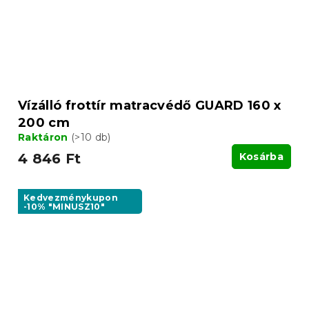
Vízálló frottír matracvédő GUARD 160 x
200 cm
Raktáron
(>10 db)
4 846 Ft
Kosárba
Kedvezménykupon
-10% "MINUSZ10"