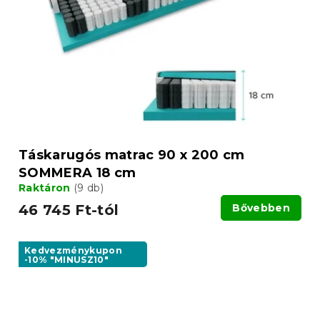
Táskarugós matrac 90 x 200 cm
SOMMERA 18 cm
Raktáron
(9 db)
46 745 Ft-tól
Bővebben
Kedvezménykupon
-10% "MINUSZ10"