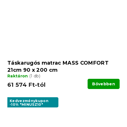
Táskarugós matrac MASS COMFORT
21cm 90 x 200 cm
Raktáron
(1 db)
61 574 Ft-tól
Bővebben
Kedvezménykupon
-10% "MINUSZ10"