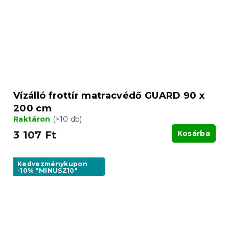
Vízálló frottír matracvédő GUARD 90 x
200 cm
Raktáron
(>10 db)
3 107 Ft
Kosárba
Kedvezménykupon
-10% "MINUSZ10"