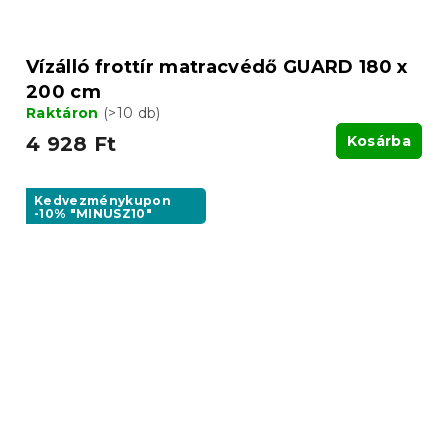
Vízálló frottír matracvédő GUARD 180 x
200 cm
Raktáron
(>10 db)
4 928 Ft
Kosárba
Kedvezménykupon
-10% "MINUSZ10"