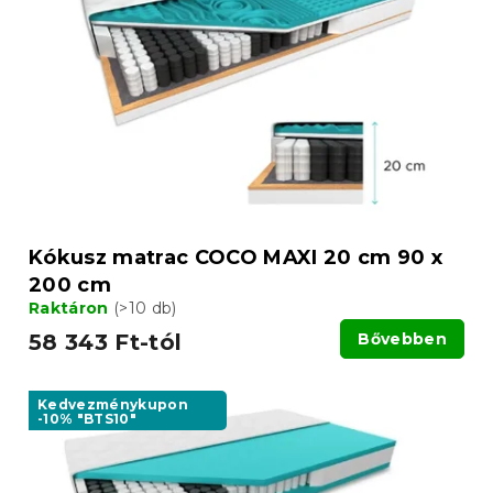
Kókusz matrac COCO MAXI 20 cm 90 x
200 cm
Raktáron
(>10 db)
58 343 Ft-tól
Bővebben
Kedvezménykupon
-10% "BTS10"