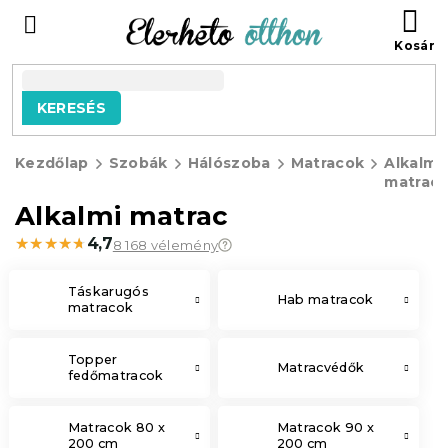
Ugrás
KO
a
fő
tartalomhoz
KERESÉS
Kezdőlap
Szobák
Hálószoba
Matracok
Alkalmi
matrac
Alkalmi matrac
★★★★★
★★★★★
4,7
8 168 vélemény
Táskarugós
Hab matracok
matracok
Topper
Matracvédők
fedőmatracok
Matracok 80 x
Matracok 90 x
200 cm
200 cm