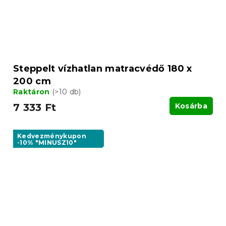
Steppelt vízhatlan matracvédő 180 x
200 cm
Raktáron
(>10 db)
7 333 Ft
Kosárba
Kedvezménykupon
-10% "MINUSZ10"