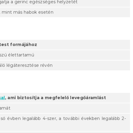
atja a gerinc egészséges helyzetét
, mint más habok esetén
test formájához
szú élettartamú
áló légáteresztése révén
sal
, ami biztosítja a megfelelő levegőáramlást
tamát
lső évben legalább 4-szer, a további években legalább 2-