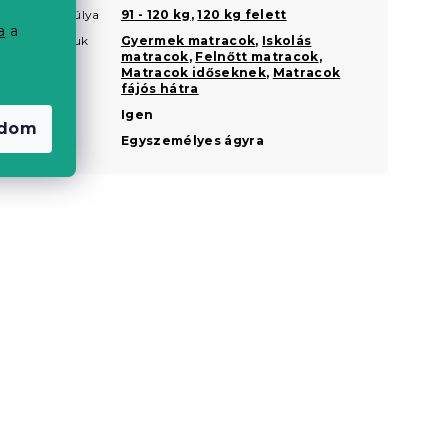
Az Ön súlya
91 - 120 kg
,
120 kg felett
?
a
a
Javasoljuk
Gyermek matracok
,
Iskolás
?
matracok
,
Felnőtt matracok
,
Matracok időseknek
,
Matracok
fájós hátra
Kétoldalas
Igen
adom
Nagyság
Egyszemélyes ágyra