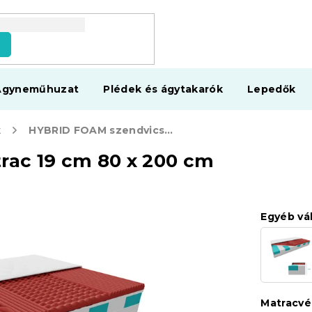
s
Ágyneműhuzat
Plédek és ágytakarók
Lepedők
k
HYBRID FOAM szendvics matrac 19 cm 80 x 200 cm
ac 19 cm 80 x 200 cm
Egyéb vá
Matracv