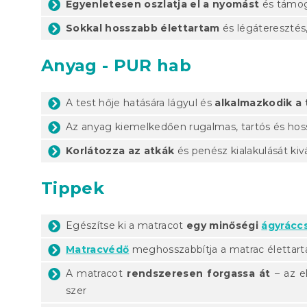
Egyenletesen oszlatja el a nyomást
és támog
Sokkal hosszabb élettartam
és légáteresztés
Anyag - PUR hab
A test hője hatására lágyul és
alkalmazkodik a 
Az anyag kiemelkedően rugalmas, tartós és hos
Korlátozza az atkák
és penész kialakulását kiv
Tippek
Egészítse ki a matracot
egy minőségi
ágyrácc
Matracvédő
meghosszabbítja a matrac élettar
A matracot
rendszeresen forgassa át
– az e
szer