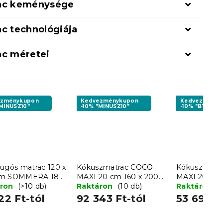
ac keménysége
c technológiája
ac méretei
ezménykupon
Kedvezménykupon
Kedvezményk
"MINUSZ10"
-10% "MINUSZ10"
-10% "BTS10"
rugós matrac 120 x
Kókuszmatrac COCO
Kókusz mat
cm SOMMERA 18
MAXI 20 cm 160 x 200
MAXI 20 cm 
áron
(>10 db)
cm
Raktáron
(10 db)
cm
Raktáron
(
22 Ft-tól
92 343 Ft-tól
53 696 F