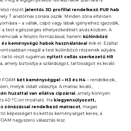
ra, még a legigényesebb felhasználók számára is.
felső részét
jelentős 3D profillal rendelkező PUR hab
mely 7 anatómiai zónára oszlik. Minden zóna eltérően
yomásra – a vállak, csípő vagy lábak igényeihez igazodik,
e a test egészséges elhelyezkedését alvás közben. A
nemcsak a felszíni formázással, hanem
különböző
 és keménységű habok használatával
érik el. Ezáltal
pontosabban reagál a test különböző részeinek súlyára.
 tartó részt rugalmas
nyitott cellás szerkezetű HR
a, amely biztosítja a szilárdságot, tartósságot és kiváló
.
D FOAM
két keménységgel – H3 és H4
– rendelkezik,
ően, melyik oldalt választja. A matrac kiváló,
gén huzattal van ellátva cipzárral
, amely könnyen
és 40 °C-on mosható. Ha
kiegyensúlyozott,
ens zónázással rendelkező matracot
, magas
ztő képességet és kettős keménységet keres, a
AM nagyszerű választás lesz.