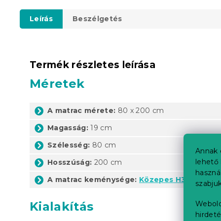
Leírás
Beszélgetés
Termék részletes leírása
Méretek
A matrac mérete:
80 x 200 cm
Magasság:
19 cm
Szélesség:
80 cm
Annak 
lehető 
Hosszúság:
200 cm
haszná
A matrac keménysége:
Közepes H3, kemény
szabjuk
Kialakítás
Webold
hirdeté