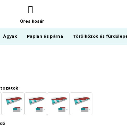
Üres kosár
KOSÁR
Ágyak
Paplan és párna
Törölközők és fürdőlep
ltozatok:
édő