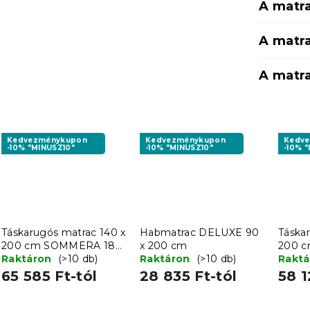
A matr
A matra
A matr
Kedvezménykupon
Kedvezménykupon
Kedv
-10% "MINUSZ10"
-10% "MINUSZ10"
-10% 
Táskarugós matrac 140 x
Habmatrac DELUXE 90
Táska
200 cm SOMMERA 18
x 200 cm
200 
cm
Raktáron
(>10 db)
Raktáron
(>10 db)
cm
Rakt
65 585 Ft-tól
28 835 Ft-tól
58 1