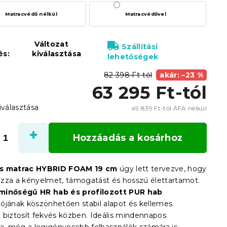
Matracvédő nélkül
Matracvédővel
Változat
Szállítási
és:
kiválasztása
lehetőségek
82 398 Ft-tól
akár: –23 %
63 295 Ft
-tól
iválasztása
49 839 Ft
-tól ÁFA nélkül
Egysé
Hozzáadás a kosárhoz
s matrac HYBRID FOAM 19 cm
úgy lett tervezve, hogy
zza a kényelmet, támogatást és hosszú élettartamot.
minőségű HR hab és profilozott PUR hab
ójának köszönhetően stabil alapot és kellemes
 biztosít fekvés közben. Ideális mindennapos