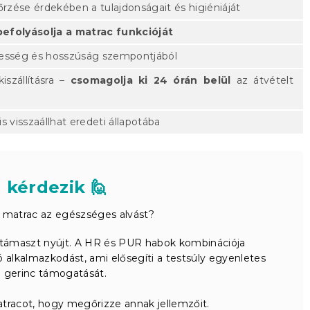
zése érdekében a tulajdonságait és higiéniáját
efolyásolja a matrac funkcióját
lesség és hosszúság szempontjából
szállításra –
csomagolja ki 24 órán belül
az átvételt
s visszaállhat eredeti állapotába
 kérdezik 🙋
 matrac az egészséges alvást?
is támaszt nyújt. A HR és PUR habok kombinációja
 alkalmazkodást, ami elősegíti a testsúly egyenletes
a gerinc támogatását.
racot, hogy megőrizze annak jellemzőit.