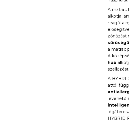
használat
A matrac 
alkotja, a
reagál a n
elősegítv
zónázást 
sűrűségű
a matrac 
A középső
hab
alkotj
szellőzést
A HYBRI
attól függ
antialler
levehető 
intellig
légáteres
HYBRID FO