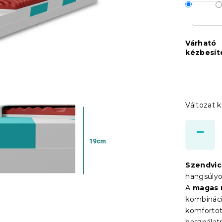
Várható
kézbesít
Változat k
Szendvic
hangsúlyo
A
magas 
kombináci
komfortot