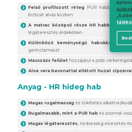
kattin
Felső profilozott réteg
PUR habból 7 anatóm
sütibeá
biztosít alvás közben
„Sütib
tájék
A matrac középső része HR habból készül
légáteresztés érdekében
Beál
Különböző keménységű habokkal készül
gerinctámaszt
Masszázs felület
hozzájárul a jobb vérkeringé
Aloe vera bevonattal ellátott huzat cipzárra
Anyag - HR hideg hab
Magas rugalmasság
és tökéletes alkalmazkodá
Rugalmasabb, mint a PUR hab
és azonnal vissz
Magas légáteresztés
, nedvesség elvezetés és