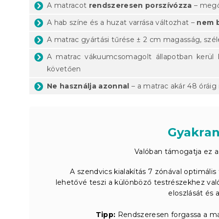
A matracot
rendszeresen porszívózza
– megőr
A hab színe és a huzat varrása változhat –
nem b
A matrac gyártási tűrése ± 2 cm magasság, szé
A matrac vákuumcsomagolt állapotban kerül ki
követően
Ne használja azonnal
– a matrac akár 48 óráig i
Gyakran
Valóban támogatja ez a
A szendvics kialakítás 7 zónával optimál
lehetővé teszi a különböző testrészekhez való
eloszlását és 
Tipp:
Rendszeresen forgassa a mat