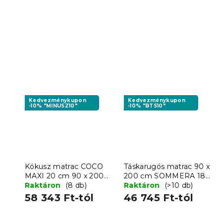
Kedvezménykupon
Kedvezménykupon
-10% "MINUSZ10"
-10% "BTS10"
Kókusz matrac COCO
Táskarugós matrac 90 x
MAXI 20 cm 90 x 200
200 cm SOMMERA 18
cm
Raktáron
(8 db)
cm
Raktáron
(>10 db)
58 343 Ft-tól
46 745 Ft-tól