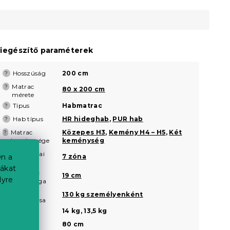
iegészítő paraméterek
Hosszúság
200 cm
?
Matrac
?
80 x 200 cm
mérete
Típus
Habmatrac
?
Hab típus
HR hideghab
,
PUR hab
?
Matrac
Közepes H3
,
Kemény H4 – H5
,
Két
?
keménysége
keménység
Ortopédiai
?
7 zóna
n a
zónák
iákat
A matrac
?
19 cm
lyre
magassága
Matrac
?
130 kg személyenként
teherbírása
Súly
14 kg, 13,5 kg
a
Szélesség
80 cm