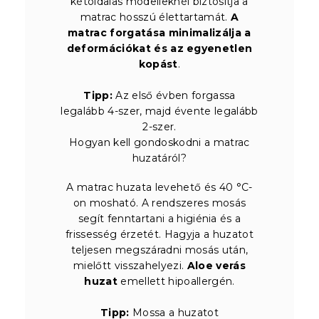
kétoldalas modelleknél biztosítja a
matrac hosszú élettartamát.
A
matrac forgatása minimalizálja a
deformációkat és az egyenetlen
kopást
.
Tipp:
Az első évben forgassa
legalább 4-szer, majd évente legalább
2-szer.
Hogyan kell gondoskodni a matrac
huzatáról?
A matrac huzata levehető és 40 °C-
on mosható. A rendszeres mosás
segít fenntartani a higiénia és a
frissesség érzetét. Hagyja a huzatot
teljesen megszáradni mosás után,
mielőtt visszahelyezi.
Aloe verás
huzat
emellett hipoallergén.
Tipp:
Mossa a huzatot