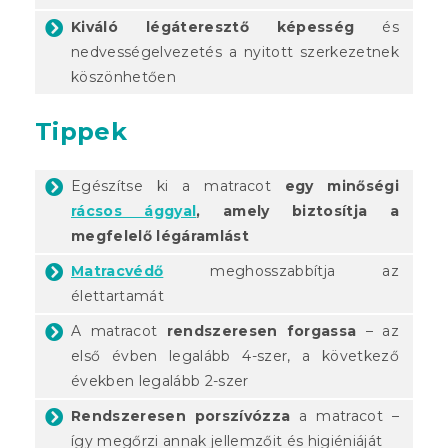
Kiváló légáteresztő képesség
és
nedvességelvezetés a nyitott szerkezetnek
köszönhetően
Tippek
Egészítse ki a matracot
egy minőségi
rácsos ággyal
, amely biztosítja a
megfelelő légáramlást
Matracvédő
meghosszabbítja az
élettartamát
A matracot
rendszeresen forgassa
– az
első évben legalább 4-szer, a következő
években legalább 2-szer
Rendszeresen porszívózza
a matracot –
így megőrzi annak jellemzőit és higiéniáját