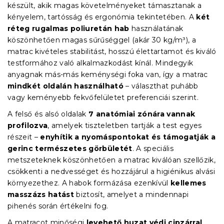
készült, akik magas követelményeket támasztanak a
kényelem, tartósság és ergonómia tekintetében. A
két
réteg rugalmas poliuretán hab
használatának
köszönhetően magas sűrűséggel (akár 30 kg/m³), a
matrac kivételes stabilitást, hosszú élettartamot és kiváló
testformához való alkalmazkodást kínál. Mindegyik
anyagnak más-más keménységi foka van, így a matrac
mindkét oldalán használható
– választhat puhább
vagy keményebb fekvőfelületet preferenciái szerint.
A felső és alsó oldalak
7 anatómiai zónára vannak
profilozva
, amelyek tiszteletben tartják a test egyes
részeit –
enyhítik a nyomáspontokat és támogatják a
gerinc természetes görbületét
. A speciális
metszeteknek köszönhetően a matrac kiválóan szellőzik,
csökkenti a nedvességet és hozzájárul a higiénikus alvási
környezethez. A habok formázása ezenkívül
kellemes
masszázs hatást
biztosít, amelyet a mindennapi
pihenés során értékelni fog.
A matracot minőségi
levehető huzat védi cipzárral
,