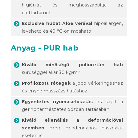
higiéniát és meghosszabbítja az
élettartamot
Exclusive huzat Aloe verával
hipoallergén,
levehető és 40 °C-on mosható
Anyag - PUR hab
Kiváló minőségű poliuretán hab
sűrűséggel akár 30 kg/m³
Profilozott rétegek
a jobb vérkeringéshez
és enyhe masszázs hatáshoz
Egyenletes nyomáselosztás
és segít a
gerinc természetes pózban tartásában
Kiváló ellenállás a deformációval
szemben
még mindennapos használat
esetén is