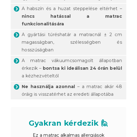
A habszín és a huzat steppelése eltérhet –
nincs hatással a matrac
funkcionalitására
A gyártási tűréshatár a matracnál ± 2 cm
magasságban, szélességben és
hosszúságban
A matrac vákuumcsomagolt állapotban
érkezik –
bontsa ki ideálisan 24 órán belül
a kézhezvételtől
Ne használja azonnal
– a matrac akár 48
óráig is visszatérhet az eredeti állapotába
Gyakran kérdezik 🙋
Ez a matrac alkalmas allergiások