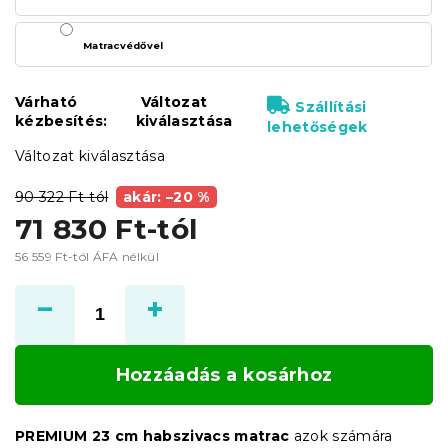
Matracvédővel
Várható
Változat
Szállítási
kézbesítés:
kiválasztása
lehetőségek
Változat kiválasztása
90 322 Ft-tól
akár: –20 %
71 830 Ft
-tól
56 559 Ft
-tól ÁFA nélkül
Egységár:
Hozzáadás a kosárhoz
PREMIUM 23 cm habszivacs matrac
azok számára