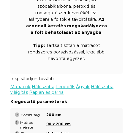
szódabikarbóna, peroxid és
mosogatószer keverékét (5:1
arányban) a foltok eltávolítására.
Az
azonnali kezelés megakadályozza
a folt behatolását az anyagba
.
Tipp:
Tartsa tisztán a matracot
rendszeres porszívózással, legalább
havonta egyszer.
Inspirálódjon tovább
Matracok
Hálószoba
Lepedők
Ágyak
Hálószoba
világítás
Paplan és párna
Kiegészítő paraméterek
Hosszúság
200 cm
?
Matrac
?
90 x 200 cm
mérete