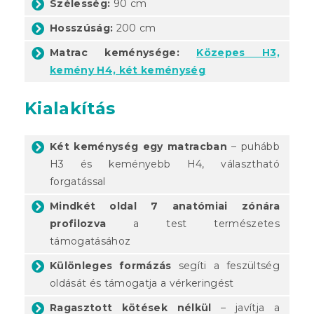
Szélesség:
90 cm
Hosszúság:
200 cm
Matrac keménysége:
Közepes H3,
kemény H4, két keménység
Kialakítás
Két keménység egy matracban
– puhább
H3 és keményebb H4, választható
forgatással
Mindkét oldal 7 anatómiai zónára
profilozva
a test természetes
támogatásához
Különleges formázás
segíti a feszültség
oldását és támogatja a vérkeringést
Ragasztott kötések nélkül
– javítja a