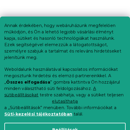
L
á
b
Annak érdekében, hogy webáruházunk megfelelően
Információ az Ön számára
l
működjön, és Ön a lehető legjobb vásárlási élményt
é
Rendelés követése
kapja, sütiket és hasonló technológiákat használunk.
c
Ezek segítségével elemezzük a látogatottságot,
Szállítási lehetőségek
személyre szabjuk a tartalmat és releváns hirdetéseket
Fizetési lehetőségek
jelenítünk meg.
Reklamáció és áruvisszaküldés
Elérhetőség
Weboldalunk használatával kapcsolatos információkat
Általános szerződési feltételek
megosztunk hirdetési és elemző partnereinkkel. A
Adatvédelmi nyilatkozat
„
Összes elfogadása
” gombra kattintva Ön hozzájárul
minden választható süti feldolgozásához.
A
Blog
sütibeállításokat
testre szabhatja, vagy a sütiket teljesen
Partnereinknek
elutasíthatja
a „Sütibeállítások” menüben. További információkat a
Süti-kezelési tájékoztatóban
talál.
Shoptet Premium készítette
Beállítások