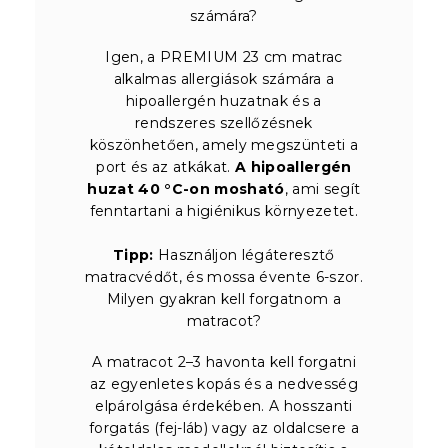
számára?
Igen, a PREMIUM 23 cm matrac
alkalmas allergiások számára a
hipoallergén huzatnak és a
rendszeres szellőzésnek
köszönhetően, amely megszünteti a
port és az atkákat.
A hipoallergén
huzat 40 °C-on mosható
, ami segít
fenntartani a higiénikus környezetet.
Tipp:
Használjon légáteresztő
matracvédőt, és mossa évente 6-szor.
Milyen gyakran kell forgatnom a
matracot?
A matracot 2–3 havonta kell forgatni
az egyenletes kopás és a nedvesség
elpárolgása érdekében. A hosszanti
forgatás (fej-láb) vagy az oldalcsere a