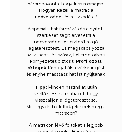
háromhavonta, hogy friss maradjon.
Hogyan kezeli a matrac a
nedvességet és az izzadást?
A speciális habformázás és a nyitott
szerkezet segít elvezetni a
nedvességet és biztosítja a jó
légáteresztést. Ez megakadályozza
az izzadást és száraz, kellemes alvási
környezetet biztosít.
Profilozott
rétegek
támogatják a vérkeringést
és enyhe masszázs hatást nyújtanak.
Tipp:
Minden használat után
szellőztesse a matracot, hogy
visszaálljon a légáteresztése.
Mit tegyek, ha foltok jelennek meg a
matracon?
A matracon lévő foltokat a legjobb
azonnal kezelni. Használjon