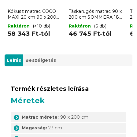
Kókusz matrac COCO
Táskarugós matrac 90 x
Tá
MAXI 20 cm 90 x 200
200 cm SOMMERA 18
20
cm
cm
c
Raktáron
(>10 db)
Raktáron
(6 db)
Ra
58 343 Ft-tól
46 745 Ft-tól
65
Leírás
Beszélgetés
Termék részletes leírása
Méretek
Matrac mérete:
90 x 200 cm
Magasság:
23 cm