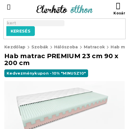
Ugrás
KO
a
fő
tartalomhoz
KERESÉS
Kezdőlap
Szobák
Hálószoba
Matracok
Hab matrac PREMIUM 23 cm 90 x
200 cm
Kedvezménykupon -10% "MINUSZ10"