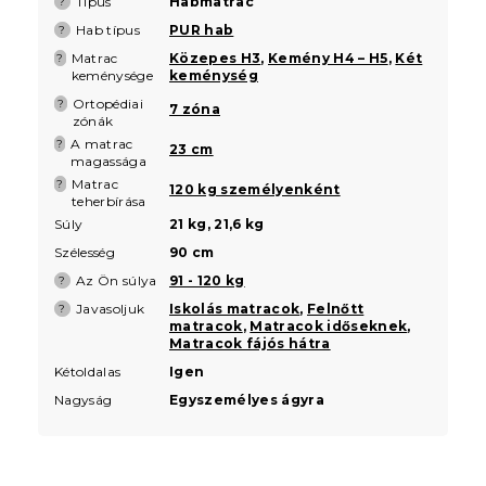
Típus
Habmatrac
?
Hab típus
PUR hab
?
Matrac
Közepes H3
,
Kemény H4 – H5
,
Két
?
keménysége
keménység
Ortopédiai
?
7 zóna
zónák
A matrac
?
23 cm
magassága
Matrac
?
120 kg személyenként
teherbírása
Súly
21 kg, 21,6 kg
Szélesség
90 cm
Az Ön súlya
91 - 120 kg
?
Javasoljuk
Iskolás matracok
,
Felnőtt
?
matracok
,
Matracok időseknek
,
Matracok fájós hátra
Kétoldalas
Igen
Nagyság
Egyszemélyes ágyra