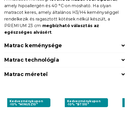
amely hipoallergén és 40 °C-on mosható. Ha olyan
matracot keres, amely általános H3/H4 keménységgel
rendelkezik és ragasztott kötések nélkül készült, a
PREMIUM 23 cm
megbízható választás az
egészséges alvásért
.
Matrac keménysége
Matrac technológia
Matrac méretei
Kedvezménykupon
Kedvezménykupon
K
-10% "MINUSZ10"
-10% "BTS10"
-1