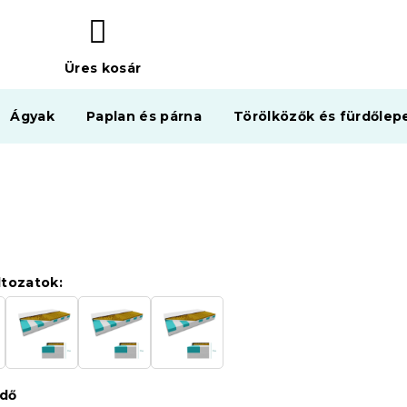
Üres kosár
KOSÁR
Ágyak
Paplan és párna
Törölközők és fürdőlep
ltozatok:
édő