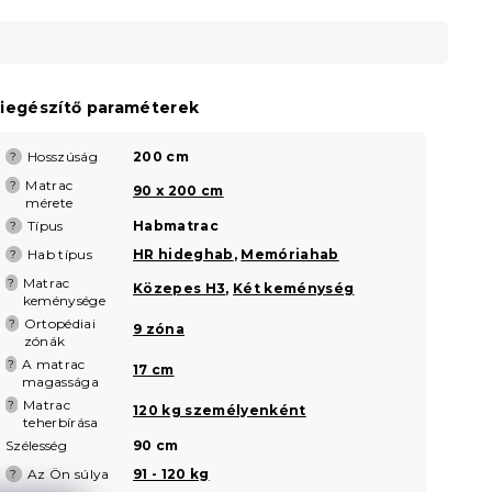
iegészítő paraméterek
Hosszúság
200 cm
?
Matrac
?
90 x 200 cm
mérete
Típus
Habmatrac
?
Hab típus
HR hideghab
,
Memóriahab
?
Matrac
?
Közepes H3
,
Két keménység
keménysége
Ortopédiai
?
9 zóna
zónák
A matrac
?
17 cm
magassága
Matrac
?
120 kg személyenként
teherbírása
Szélesség
90 cm
Az Ön súlya
91 - 120 kg
?