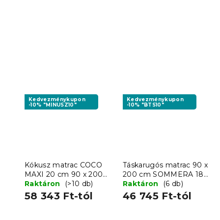
Kedvezménykupon
Kedvezménykupon
-10% "MINUSZ10"
-10% "BTS10"
Kókusz matrac COCO
Táskarugós matrac 90 x
MAXI 20 cm 90 x 200
200 cm SOMMERA 18
cm
Raktáron
(>10 db)
cm
Raktáron
(6 db)
58 343 Ft-tól
46 745 Ft-tól