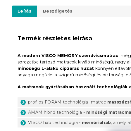
Leírás
Beszélgetés
Termék részletes leírása
A modern VISCO MEMORY szendvicsmatrac
még a
sorozatba tartozó matracok kiváló minőségű, nagy 
minőségű L-alakú cipzáras huzat
könnyen eltávol
anyaga megfelel a szigorú minőségi és biztonsági el
A matracok gyártásában használt technológiák e
profilos FORAM technológia- matrac
masszázs
AMAM hibrid technológia -
minőségi matracm
VISCO hab technológia -
memóriahab
, amely a