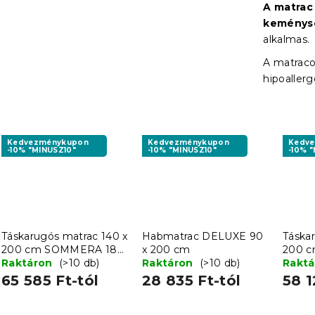
A matrac
keménys
alkalmas.
A matraco
hipoaller
Kedvezménykupon
Kedvezménykupon
Kedv
-10% "MINUSZ10"
-10% "MINUSZ10"
-10% 
Táskarugós matrac 140 x
Habmatrac DELUXE 90
Táska
200 cm SOMMERA 18
x 200 cm
200 
cm
Raktáron
(>10 db)
Raktáron
(>10 db)
cm
Rakt
65 585 Ft-tól
28 835 Ft-tól
58 1