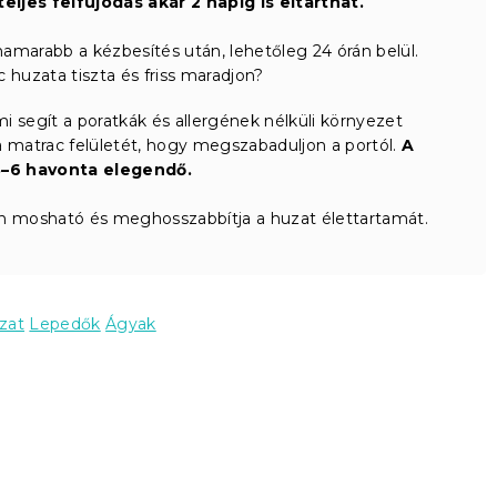
teljes felfújódás akár 2 napig is eltarthat.
amarabb a kézbesítés után, lehetőleg 24 órán belül.
 huzata tiszta és friss maradjon?
 segít a poratkák és allergének nélküli környezet
 matrac felületét, hogy megszabaduljon a portól.
A
–6 havonta elegendő.
 mosható és meghosszabbítja a huzat élettartamát.
zat
Lepedők
Ágyak