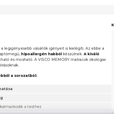
K
 legigényesebb vásárlók igényeit is kielégíti. Az ebbe a
alaptömegű,
hipoallergén habból
készülnek.
A kiváló
ítható és mosható. A VISCO MEMORY matracok ökológiai
őírásoknak.
bből a sorozatból:
hatása
ag
lkalmazkodik a testhez