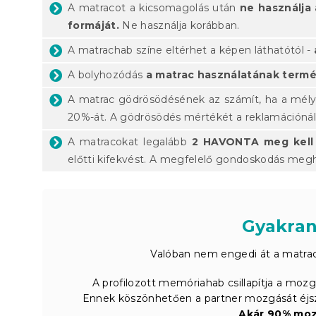
A matracot a kicsomagolás után
ne használja
formáját.
Ne használja korábban.
A matrachab színe eltérhet a képen láthatótól -
A bolyhozódás
a matrac használatának termés
A matrac gödrösödésének az számít, ha a mél
20%-át. A gödrösödés mértékét a reklamációnál
A matracokat legalább
2 HAVONTA meg kell 
előtti kifekvést. A megfelelő gondoskodás megh
Gyakran
Valóban nem engedi át a matrac
A profilozott memóriahab csillapítja a mozg
Ennek köszönhetően a partner mozgását éjsza
Akár 90% moz