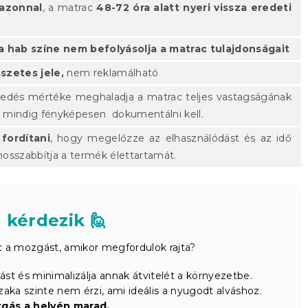
 azonnal
, a matrac
48-72 óra alatt nyeri vissza eredeti
a hab színe nem befolyásolja a matrac tulajdonságait
zetes jele,
nem reklamálható
yedés mértéke meghaladja a matrac teljes vastagságának
 mindig fényképesen dokumentálni kell.
fordítani
, hogy megelőzze az elhasználódást és az idő
osszabbítja a termék élettartamát.
 kérdezik 🙋
 a mozgást, amikor megfordulok rajta?
ást és minimalizálja annak átvitelét a környezetbe.
ka szinte nem érzi, ami ideális a nyugodt alváshoz.
gás a helyén marad.