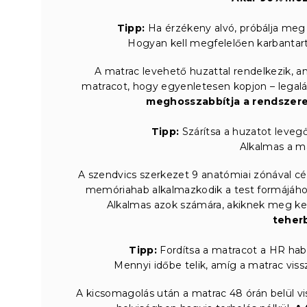
Tipp:
Ha érzékeny alvó, próbálja meg 
Hogyan kell megfelelően karbantart
A matrac levehető huzattal rendelkezik, 
matracot, hogy egyenletesen kopjon – legalá
meghosszabbítja a rendszeres
Tipp:
Szárítsa a huzatot leveg
Alkalmas a m
A szendvics szerkezet 9 anatómiai zónával cé
memóriahab alkalmazkodik a test formájához
Alkalmas azok számára, akiknek meg kell
teherb
Tipp:
Fordítsa a matracot a HR hab
Mennyi időbe telik, amíg a matrac viss
A kicsomagolás után a matrac 48 órán belül vis