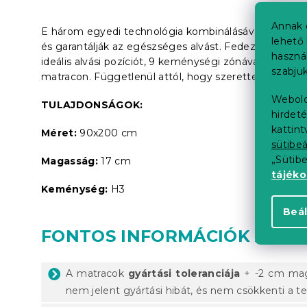
Annak 
E három egyedi technológia kombinálásával a VISC
lehető 
és garantálják az egészséges alvást. Fedezze fel a
haszná
ideális alvási pozíciót, 9 keménységi zónával rende
szabjuk
matracon. Függetlenül attól, hogy szeretteivel, vagy
Webold
TULAJDONSÁGOK:
hirdeté
kattin
Méret:
90x200 cm
sütibeá
„Sütib
Magasság:
17 cm
tájék
Keménység:
H3
Beál
FONTOS INFORMÁCIÓK A M
A matracok
gyártási toleranciája
+ -2 cm mag
nem jelent gyártási hibát, és nem csökkenti a 