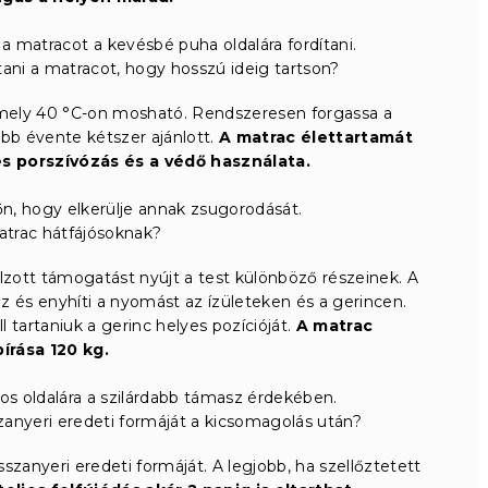
a matracot a kevésbé puha oldalára fordítani.
ani a matracot, hogy hosszú ideig tartson?
amely 40 °C-on mosható. Rendszeresen forgassa a
bb évente kétszer ajánlott.
A matrac élettartamát
 porszívózás és a védő használata.
őn, hogy elkerülje annak zsugorodását.
atrac hátfájósoknak?
lzott támogatást nyújt a test különböző részeinek. A
 és enyhíti a nyomást az ízületeken és a gerincen.
 tartaniuk a gerinc helyes pozícióját.
A matrac
írása 120 kg.
os oldalára a szilárdabb támasz érdekében.
zanyeri eredeti formáját a kicsomagolás után?
szanyeri eredeti formáját. A legjobb, ha szellőztetett