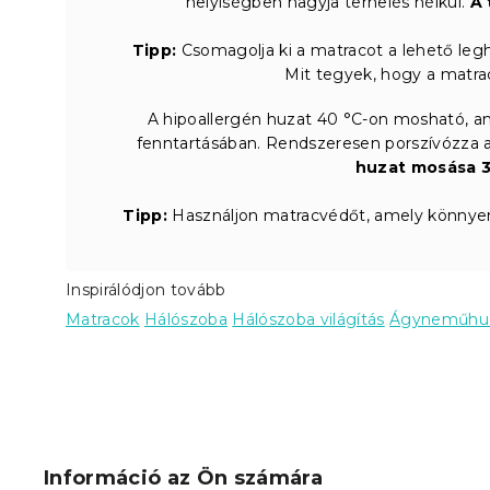
helyiségben hagyja terhelés nélkül.
A 
Tipp:
Csomagolja ki a matracot a lehető legh
Mit tegyek, hogy a matrac
A hipoallergén huzat 40 °C-on mosható, ami
fenntartásában. Rendszeresen porszívózza a
huzat mosása 3
Tipp:
Használjon matracvédőt, amely könnyen
Inspirálódjon tovább
Matracok
Hálószoba
Hálószoba világítás
Ágyneműhu
L
á
b
Információ az Ön számára
l