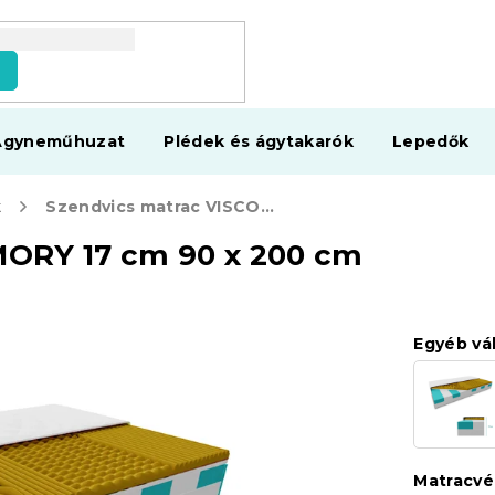
s
Ágyneműhuzat
Plédek és ágytakarók
Lepedők
k
Szendvics matrac VISCO MEMORY 17 cm 90 x 200 cm
ORY 17 cm 90 x 200 cm
Egyéb vá
Matracv