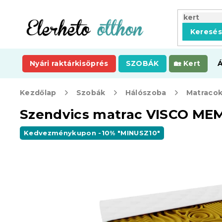
Ugrás
a
fő
Keresé
tartalomhoz
Nyári raktárkisöprés
SZOBÁK
Kert
Kezdőlap
Szobák
Hálószoba
Matraco
Szendvics matrac VISCO MEM
Kedvezménykupon -10% "MINUSZ10"