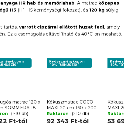
 anyaga HR hab és memóriahab.
A matrac
közepes
égű H3
(H1-H5 keménységi fokozat), és
120 kg
súlyig
t tartós,
varrott cipzárral ellátott huzat fedi
, amely
gén. Ez a csomagolás eltávolítható és 40°C-on mosható.
ezménykupon
Kedvezménykupon
Kedvezményk
"MINUSZ10"
-10% "MINUSZ10"
-10% "BTS10"
rugós matrac 120 x
Kókuszmatrac COCO
Kókusz mat
cm SOMMERA 18
MAXI 20 cm 160 x 200
MAXI 20 cm 
áron
(>10 db)
cm
Raktáron
(>10 db)
cm
Raktáron
(
22 Ft-tól
92 343 Ft-tól
53 696 F