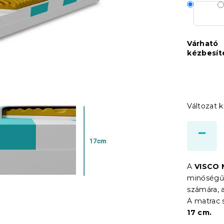
Várható
kézbesít
Változat k
A
VISCO 
minőségű 
számára, 
A matrac
17 cm.