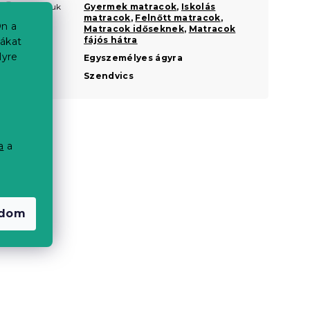
Javasoljuk
Gyermek matracok
,
Iskolás
?
matracok
,
Felnőtt matracok
,
n a
Matracok időseknek
,
Matracok
fájós hátra
iákat
lyre
Nagyság
Egyszemélyes ágyra
Zónák
Szendvics
a
a
a
adom