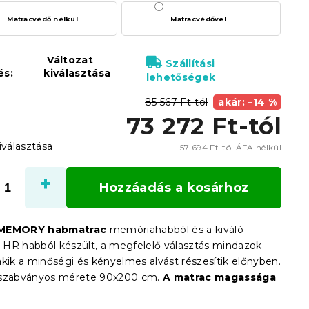
Matracvédő nélkül
Matracvédővel
Változat
Szállítási
és:
kiválasztása
lehetőségek
85 567 Ft-tól
akár: –14 %
73 272 Ft
-tól
iválasztása
57 694 Ft
-tól ÁFA nélkül
Egysé
Hozzáadás a kosárhoz
MEMORY habmatrac
memóriahabból és a kiváló
HR habból készült, a megfelelő választás mindazok
akik a minőségi és kényelmes alvást részesítik előnyben.
 szabványos mérete 90x200 cm.
A matrac magassága