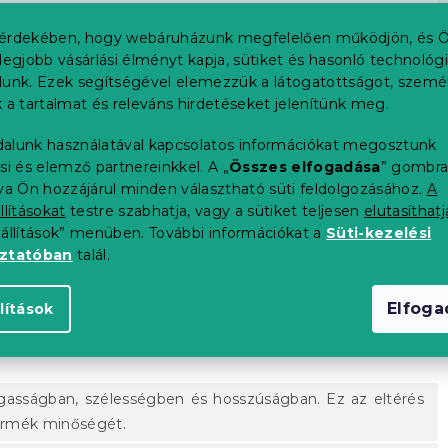
érdekében, hogy webáruházunk megfelelően működjön, és Ö
O MEMORY matracok hosszú élettartamúak, légáteresztőek
legjobb vásárlási élményt kapja, sütiket és hasonló technológ
 VISCO MEMORY matrac kényelmét. A matrac fenntartja az
lunk. Ezek segítségével elemezzük a látogatottságot, szemé
lkezik, és tökéletesen tompítja más emberek mozgását a
 a tartalmat és releváns hirdetéseket jelenítünk meg.
 gyermekével együtt alszik, gondtalan alvása lesz majd.
alunk használatával kapcsolatos információkat megosztunk
si és elemző partnereinkkel. A „
Összes elfogadása
” gombr
tva Ön hozzájárul minden választható süti feldolgozásához.
A
llításokat
testre szabhatja, vagy a sütiket teljesen
elutasíthatj
eállítások” menüben. További információkat a
Süti-kezelési
oztatóban
talál.
Elfog
lítások
ATRACOKHOZ
asságban, szélességben és hosszúságban. Ez az eltérés
termék minőségét.