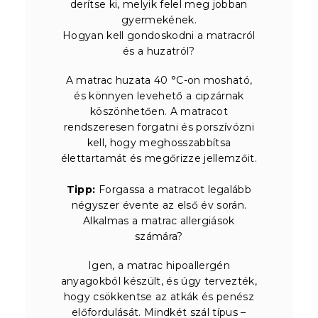
derítse ki, melyik felel meg jobban
gyermekének.
Hogyan kell gondoskodni a matracról
és a huzatról?
A matrac huzata 40 °C-on mosható,
és könnyen levehető a cipzárnak
köszönhetően. A matracot
rendszeresen forgatni és porszívózni
kell, hogy meghosszabbítsa
élettartamát és megőrizze jellemzőit.
Tipp:
Forgassa a matracot legalább
négyszer évente az első év során.
Alkalmas a matrac allergiások
számára?
Igen, a matrac hipoallergén
anyagokból készült, és úgy tervezték,
hogy csökkentse az atkák és penész
előfordulását. Mindkét szál típus –