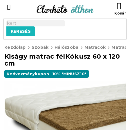
Ugrás
KO
a
fő
tartalomhoz
KERESÉS
Kezdőlap
Szobák
Hálószoba
Matracok
Matraco
Kiságy matrac félKókusz 60 x 120
cm
Kedvezménykupon -10% "MINUSZ10"