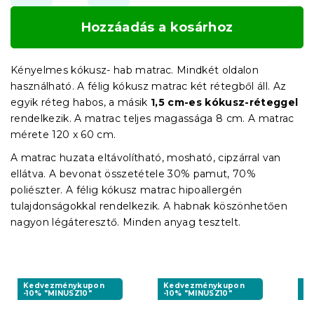
Hozzáadás a kosárhoz
Kényelmes kókusz- hab matrac. Mindkét oldalon
használható. A félig kókusz matrac két rétegből áll. Az
egyik réteg habos, a másik
1,5 cm-es kókusz-réteggel
rendelkezik. A matrac teljes magassága 8 cm. A matrac
mérete 120 x 60 cm.
A matrac huzata eltávolítható, mosható, cipzárral van
ellátva. A bevonat összetétele 30% pamut, 70%
poliészter. A félig kókusz matrac hipoallergén
tulajdonságokkal rendelkezik. A habnak köszönhetően
nagyon légáteresztő. Minden anyag tesztelt.
Kedvezménykupon
Kedvezménykupon
K
-10% "MINUSZ10"
-10% "MINUSZ10"
-1