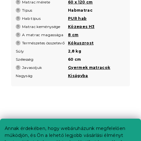
Matrac mérete
60 x 120 cm
?
Típus
Habmatrac
?
Hab típus
PUR hab
?
Matrac keménysége
Közepes H3
?
A matrac magassága
8 cm
?
Természetes összetevő
Kókuszrost
?
Súly
2,8 kg
Szélesség
60 cm
Javasoljuk
Gyermek matracok
?
Nagyság
Kiságyba
L
á
b
Annak érdekében, hogy webáruházunk megfelelően
Információ az Ön számára
l
működjön, és Ön a lehető legjobb vásárlási élményt
é