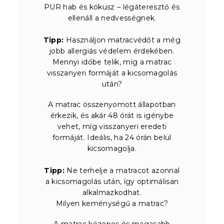
PUR hab és kókusz – légáteresztő és
ellenáll a nedvességnek.
Tipp:
Használjon matracvédőt a még
jobb allergiás védelem érdekében.
Mennyi időbe telik, míg a matrac
visszanyeri formáját a kicsomagolás
után?
A matrac összenyomott állapotban
érkezik, és akár 48 órát is igénybe
vehet, míg visszanyeri eredeti
formáját. Ideális, ha 24 órán belül
kicsomagolja.
Tipp:
Ne terhelje a matracot azonnal
a kicsomagolás után, így optimálisan
alkalmazkodhat.
Milyen keménységű a matrac?
A matrac közepes és magasabb