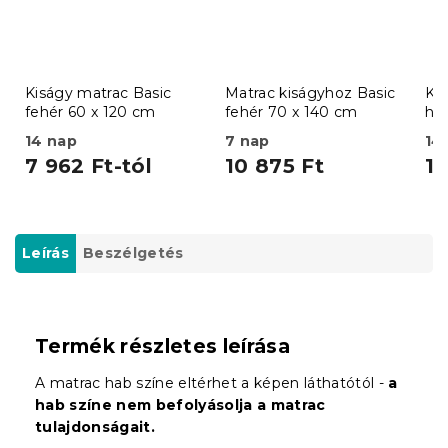
Kiságy matrac Basic
Matrac kiságyhoz Basic
Ki
fehér 60 x 120 cm
fehér 70 x 140 cm
ha
c
14 nap
7 nap
14
7 962 Ft-tól
10 875 Ft
19
Leírás
Beszélgetés
Termék részletes leírása
A matrac hab színe eltérhet a képen láthatótól -
a
hab színe nem befolyásolja a matrac
tulajdonságait.