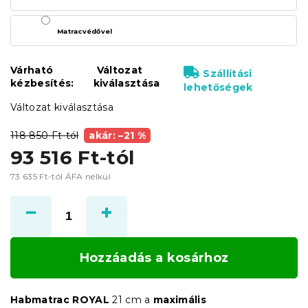
Matracvédővel
Várható
Változat
Szállítási
kézbesítés:
kiválasztása
lehetőségek
Változat kiválasztása
118 850 Ft-tól
akár: –21 %
93 516 Ft
-tól
73 635 Ft
-tól ÁFA nélkül
Egységár:
Hozzáadás a kosárhoz
Habmatrac ROYAL
21 cm a
maximális