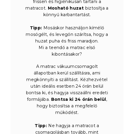
frissen és higiénikusan tartani a
matracot.
Mosható huzat
biztosítja a
könnyű karbantartást.
Tipp:
Mosáskor használjon kímélő
mosógélt, és levegőn szárítsa, hogy a
huzat puha és friss maradjon.
Mi a teendő a matrac első
kibontásakor?
A matrac vákuumcsomagolt
állapotban kerül szállításra, ami
megkönnyíti a szállítást. Kézhezvétel
után ideális esetben 24 órán belül
bontsa ki, és hagyja visszaállni eredeti
formájába.
Bontsa ki 24 órán belül
,
hogy biztosítsa a megfelelő
működést.
Tipp:
Ne hagyja a matracot a
csomagolásban tovább, mint