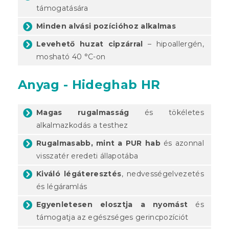
támogatására
Minden alvási pozícióhoz alkalmas
Levehető huzat cipzárral
– hipoallergén,
mosható 40 °C-on
Anyag - Hideghab HR
Magas rugalmasság
és tökéletes
alkalmazkodás a testhez
Rugalmasabb, mint a PUR hab
és azonnal
visszatér eredeti állapotába
Kiváló légáteresztés
, nedvességelvezetés
és légáramlás
Egyenletesen elosztja a nyomást
és
támogatja az egészséges gerincpozíciót