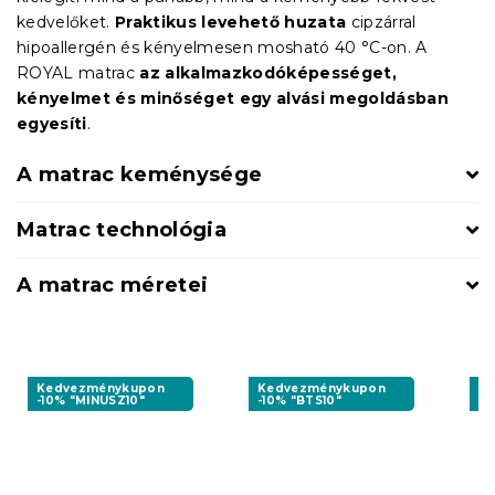
kedvelőket.
Praktikus levehető huzata
cipzárral
hipoallergén és kényelmesen mosható 40 °C-on. A
ROYAL matrac
az alkalmazkodóképességet,
kényelmet és minőséget egy alvási megoldásban
egyesíti
.
A matrac keménysége
Matrac technológia
A matrac méretei
Kedvezménykupon
Kedvezménykupon
K
-10% "MINUSZ10"
-10% "BTS10"
-1