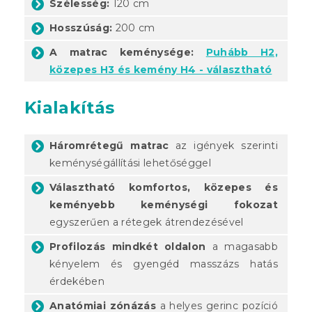
Szélesség:
120 cm
Hosszúság:
200 cm
A matrac keménysége:
Puhább H2,
közepes H3 és kemény H4 - választható
Kialakítás
Háromrétegű matrac
az igények szerinti
keménységállítási lehetőséggel
Választható komfortos, közepes és
keményebb keménységi fokozat
egyszerűen a rétegek átrendezésével
Profilozás mindkét oldalon
a magasabb
kényelem és gyengéd masszázs hatás
érdekében
Anatómiai zónázás
a helyes gerinc pozíció