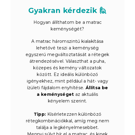
Gyakran kérdezik 🙋
Hogyan állíthatom be a matrac
keménységét?
A matrac háromszintű kialakítása
lehetővé teszi a keménység
egyszerű megváltoztatását a rétegek
átrendezésével. Választhat a puha,
közepes és kemény változatok
között. Ez ideális különböző
igényekhez, mint például a hát- vagy
ízületi fájdalom enyhítése.
Állítsa be
a keménységet
az aktuális
kényelem szerint.
Tipp:
Kísérletezzen különböző
rétegkombinációkkal, amíg meg nem
találja a legkényelmesebbet.
Mennyi súlyt bír el a matrac, és kinek