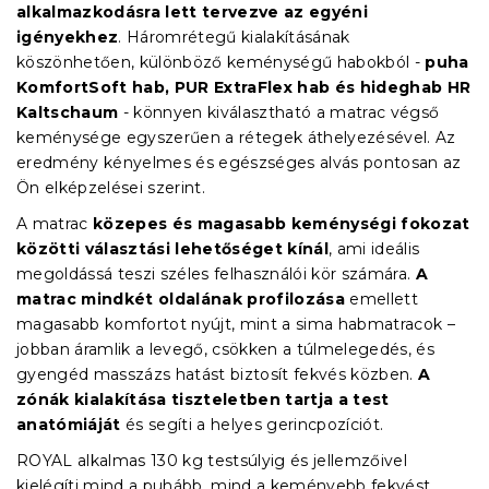
alkalmazkodásra lett tervezve az egyéni
igényekhez
. Háromrétegű kialakításának
köszönhetően, különböző keménységű habokból -
puha
KomfortSoft hab, PUR ExtraFlex hab és hideghab HR
Kaltschaum
- könnyen kiválasztható a matrac végső
keménysége egyszerűen a rétegek áthelyezésével. Az
eredmény kényelmes és egészséges alvás pontosan az
Ön elképzelései szerint.
A matrac
közepes és magasabb keménységi fokozat
közötti választási lehetőséget kínál
, ami ideális
megoldássá teszi széles felhasználói kör számára.
A
matrac mindkét oldalának profilozása
emellett
magasabb komfortot nyújt, mint a sima habmatracok –
jobban áramlik a levegő, csökken a túlmelegedés, és
gyengéd masszázs hatást biztosít fekvés közben.
A
zónák kialakítása tiszteletben tartja a test
anatómiáját
és segíti a helyes gerincpozíciót.
ROYAL alkalmas 130 kg testsúlyig és jellemzőivel
kielégíti mind a puhább, mind a keményebb fekvést