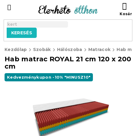
Ugrás
KO
a
fő
tartalomhoz
KERESÉS
Kezdőlap
Szobák
Hálószoba
Matracok
Hab matrac ROYAL 21 cm 120 x 200
cm
Kedvezménykupon -10% "MINUSZ10"