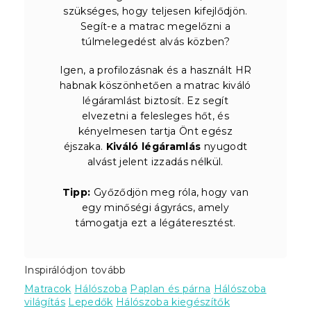
szükséges, hogy teljesen kifejlődjön.
Segít-e a matrac megelőzni a
túlmelegedést alvás közben?
Igen, a profilozásnak és a használt HR
habnak köszönhetően a matrac kiváló
légáramlást biztosít. Ez segít
elvezetni a felesleges hőt, és
kényelmesen tartja Önt egész
éjszaka.
Kiváló légáramlás
nyugodt
alvást jelent izzadás nélkül.
Tipp:
Győződjön meg róla, hogy van
egy minőségi ágyrács, amely
támogatja ezt a légáteresztést.
Inspirálódjon tovább
Matracok
Hálószoba
Paplan és párna
Hálószoba
világítás
Lepedők
Hálószoba kiegészítők