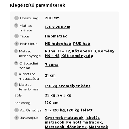
Kiegészítő paraméterek
Hosszúság
200 cm
?
Matrac
?
120 x 200 cm
mérete
Típus
Habmatrac
?
Hab típus
HR hideghab
,
PUR hab
?
Matrac
Puha H1 – H2
,
Közepes H3
,
Kemény
?
keménysége
H4 – H5
,
Két keménység
Ortopédiai
?
7 zóna
zónák
A matrac
?
21 cm
magassága
Matrac
?
130 kg személyenként
teherbírása
Súly
25 kg, 24,5 kg
Szélesség
120 cm
Az Ön súlya
91 - 120 kg
,
120 kg felett
?
Javasoljuk
Gyermek matracok
,
Iskolás
?
matracok
,
Felnőtt matracok
,
Matracok időseknek
,
Matracok