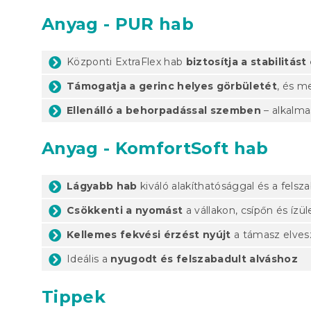
Anyag - PUR hab
Központi ExtraFlex hab
biztosítja a stabilitás
Támogatja a gerinc helyes görbületét
, és m
Ellenálló a behorpadással szemben
– alkalma
Anyag - KomfortSoft hab
Lágyabb hab
kiváló alakíthatósággal és a felsz
Csökkenti a nyomást
a vállakon, csípőn és ízü
Kellemes fekvési érzést nyújt
a támasz elves
Ideális a
nyugodt és felszabadult alváshoz
Tippek