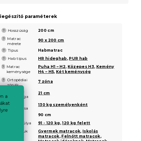
iegészítő paraméterek
Hosszúság
200 cm
?
Matrac
?
90 x 200 cm
mérete
Típus
Habmatrac
?
Hab típus
HR hideghab
,
PUR hab
?
Matrac
Puha H1 – H2
,
Közepes H3
,
Kemény
?
keménysége
H4 – H5
,
Két keménység
Ortopédiai
?
7 zóna
zónák
A matrac
?
21 cm
n a
magassága
iákat
Matrac
?
130 kg személyenként
teherbírása
lyre
Szélesség
90 cm
Az Ön súlya
91 - 120 kg
,
120 kg felett
?
Javasoljuk
Gyermek matracok
,
Iskolás
?
matracok
,
Felnőtt matracok
,
a