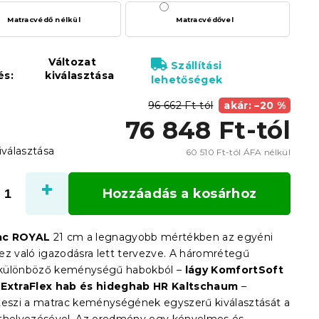
Matracvédő nélkül
Matracvédővel
Változat
Szállítási
és:
kiválasztása
lehetőségek
96 662 Ft-tól
akár: –20 %
76 848 Ft
-tól
iválasztása
60 510 Ft
-tól ÁFA nélkül
Egysé
Hozzáadás a kosárhoz
ac ROYAL
21 cm a legnagyobb mértékben az egyéni
ez való igazodásra lett tervezve. A háromrétegű
s különböző keménységű habokból –
lágy KomfortSoft
 ExtraFlex hab és hideghab HR Kaltschaum
–
teszi a matrac keménységének egyszerű kiválasztását a