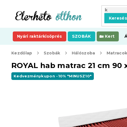
Ugrás
a
fő
Keresé
tartalomhoz
Nyári raktárkisöprés
SZOBÁK
Kert
Kezdőlap
Szobák
Hálószoba
Matraco
ROYAL hab matrac 21 cm 90 
Kedvezménykupon -10% "MINUSZ10"