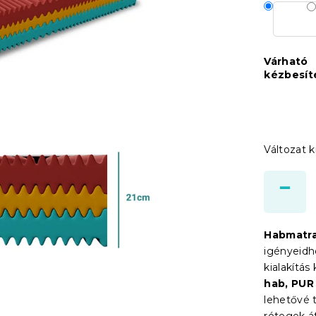
Várható
kézbesít
Változat k
Habmatr
igényeidh
kialakítá
hab, PUR
lehetővé 