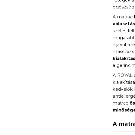
rétegek á
egészsége
A matrac
választá
széles fel
magasabb 
– javul a
masszázs 
kialakítá
a gerinc 
A ROYAL a
kialakítá
kedvelők 
antialler
matrac
ös
minősége
A matr