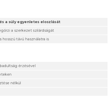
t és a súly egyenletes eloszlását
egőrzi a szerkezet szilárdságát
s hosszú távú használatra is
abadultság érzésével
leteken
ztése nélkül