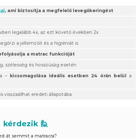
al
, ami biztosítja a megfelelő levegőkeringést
évben legalább 4x, az ezt követő években 2x
egőrzi a jellemzőit és a higiéniát is
folyásolja a matrac funkcióját
ág, szélesség és hosszúság esetén
ra –
kicsomagolása ideális esetben 24 órán belül
a
s visszaállhat eredeti állapotába
 kérdezik 🙋
d át semmit a matracra?