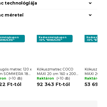
c technológiája
ac méretei
ezménykupon
Kedvezménykupon
Kedvezményk
"MINUSZ10"
-10% "MINUSZ10"
-10% "BTS10"
rugós matrac 120 x
Kókuszmatrac COCO
Kókusz mat
cm SOMMERA 18
MAXI 20 cm 160 x 200
MAXI 20 cm 
áron
(>10 db)
cm
Raktáron
(>10 db)
cm
Raktáron
(
22 Ft-tól
92 343 Ft-tól
53 696 F