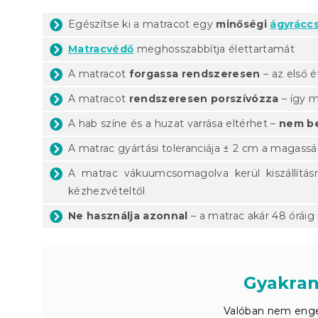
Egészítse ki a matracot egy
minőségi
ágyráccs
Matracvédő
meghosszabbítja élettartamát
A matracot
forgassa rendszeresen
– az első 
A matracot
rendszeresen porszívózza
– így m
A hab színe és a huzat varrása eltérhet –
nem be
A matrac gyártási toleranciája ± 2 cm a magass
A matrac vákuumcsomagolva kerül kiszállítás
kézhezvételtől
Ne használja azonnal
– a matrac akár 48 óráig i
Gyakran
Valóban nem enge