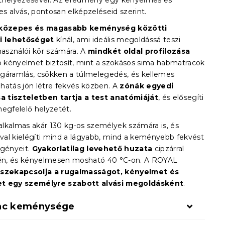
thelyezésével. Az eredmény egy kényelmes és
s alvás, pontosan elképzeléseid szerint.
közepes és magasabb keménység közötti
si lehetőséget
kínál, ami ideális megoldássá teszi
használói kör számára. A
mindkét oldal profilozása
kényelmet biztosít, mint a szokásos sima habmatracok
 légáramlás, csökken a túlmelegedés, és kellemes
hatás jön létre fekvés közben. A
zónák egyedi
sa tiszteletben tartja a test anatómiáját
, és elősegíti
megfelelő helyzetét.
lkalmas akár 130 kg-os személyek számára is, és
sával kielégíti mind a lágyabb, mind a keményebb fekvést
igényeit.
Gyakorlatilag levehető huzata
cipzárral
gén, és kényelmesen mosható 40 °C-on. A ROYAL
szekapcsolja a rugalmasságot, kényelmet és
t egy személyre szabott alvási megoldásként
.
ac keménysége