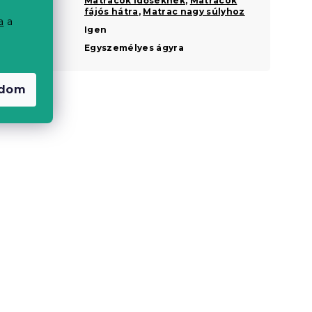
Matracok időseknek
,
Matracok
fájós hátra
,
Matrac nagy súlyhoz
a
a
Kétoldalas
Igen
Nagyság
Egyszemélyes ágyra
adom