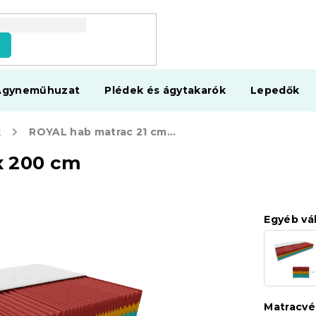
s
Ágyneműhuzat
Plédek és ágytakarók
Lepedők
k
ROYAL hab matrac 21 cm 90 x 200 cm
x 200 cm
Egyéb vá
Matracv