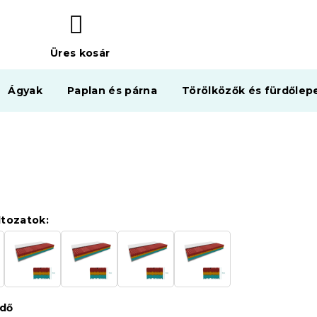
Üres kosár
KOSÁR
Ágyak
Paplan és párna
Törölközők és fürdőlep
ltozatok:
édő