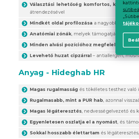
kattin
Választási lehetőség komfortos, közepes
sütibeá
átrendezésével
„Sütib
Mindkét oldal profilozása
a nagyobb kényelem
tájék
Anatómiai zónák
, melyek támogatják a gerinc 
Beál
Minden alvási pozícióhoz megfelelő
Levehető huzat cipzárral
– antiallergén, mos
Anyag - Hideghab HR
Magas rugalmasság
és tökéletes testhez való
Rugalmasabb, mint a PUR hab
, azonnal vissza
Magas légáteresztés
, nedvességelvezető és k
Egyenletesen oszlatja el a nyomást
, és támo
Sokkal hosszabb élettartam
és légáteresztés