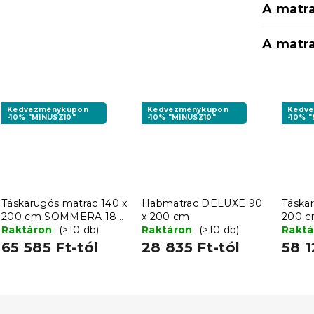
A matra
A matr
Kedvezménykupon
Kedvezménykupon
Kedv
-10% "MINUSZ10"
-10% "MINUSZ10"
-10% 
Táskarugós matrac 140 x
Habmatrac DELUXE 90
Táska
200 cm SOMMERA 18
x 200 cm
200 
cm
Raktáron
(>10 db)
Raktáron
(>10 db)
cm
Rakt
65 585 Ft-tól
28 835 Ft-tól
58 1