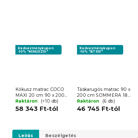
Kedvezménykupon
Kedvezménykupon
-10% "MINUSZ10"
-10% "BTS10"
Kókusz matrac COCO
Táskarugós matrac 90 x
MAXI 20 cm 90 x 200
200 cm SOMMERA 18
cm
Raktáron
(>10 db)
cm
Raktáron
(6 db)
58 343 Ft-tól
46 745 Ft-tól
Leírás
Beszélgetés