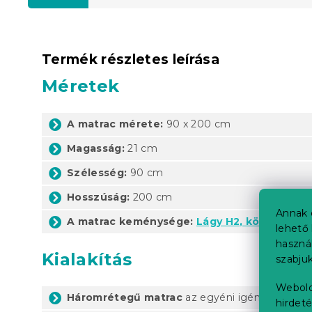
Termék részletes leírása
Méretek
A matrac mérete:
90 x 200 cm
Magasság:
21 cm
Szélesség:
90 cm
Hosszúság:
200 cm
Annak 
A matrac keménysége:
Lágy H2, közepes H3
lehető 
haszná
Kialakítás
szabjuk
Webold
Háromrétegű matrac
az egyéni igények szerin
hirdeté