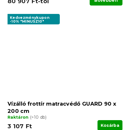
80 907 Ft-tól
Bővebben
Kedvezménykupon
-10% "MINUSZ10"
Vízálló frottír matracvédő GUARD 90 x
200 cm
Raktáron
(>10 db)
3 107 Ft
Kosárba