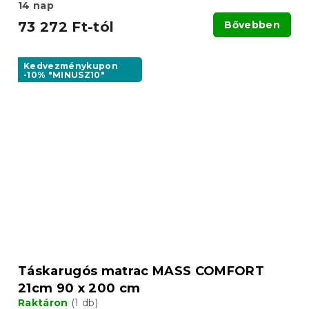
14 nap
73 272 Ft-tól
Bővebben
Kedvezménykupon
-10% "MINUSZ10"
Táskarugós matrac MASS COMFORT
21cm 90 x 200 cm
Raktáron
(1 db)