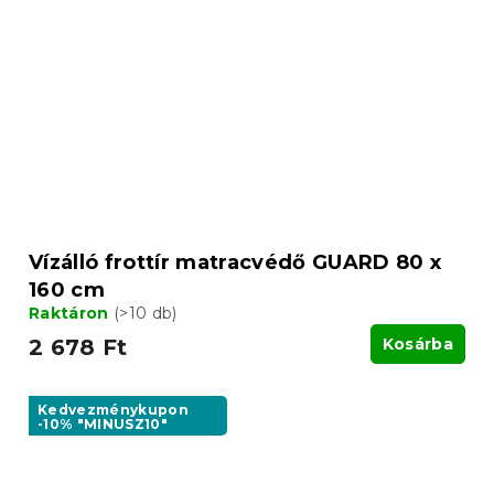
Vízálló frottír matracvédő GUARD 80 x
160 cm
Raktáron
(>10 db)
2 678 Ft
Kosárba
Kedvezménykupon
-10% "MINUSZ10"