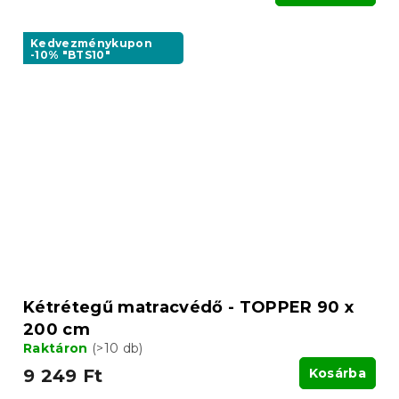
Kedvezménykupon
-10% "BTS10"
Kétrétegű matracvédő - TOPPER 90 x
200 cm
Raktáron
(>10 db)
9 249 Ft
Kosárba