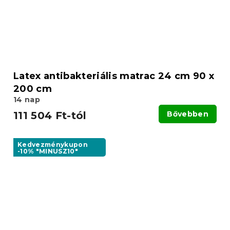
Latex antibakteriális matrac 24 cm 90 x
200 cm
14 nap
111 504 Ft-tól
Bővebben
Kedvezménykupon
-10% "MINUSZ10"