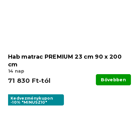
Hab matrac PREMIUM 23 cm 90 x 200
cm
14 nap
71 830 Ft-tól
Bővebben
Kedvezménykupon
-10% "MINUSZ10"