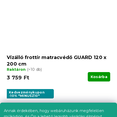
Vízálló frottír matracvédő GUARD 120 x
200 cm
Raktáron
(>10 db)
3 759 Ft
Kosárba
Kedvezménykupon
-10% "MINUSZ10"
Annak érdekében, hogy webáruházunk megfelelően
működjön, és Ön a lehető legjobb vásárlási élményt