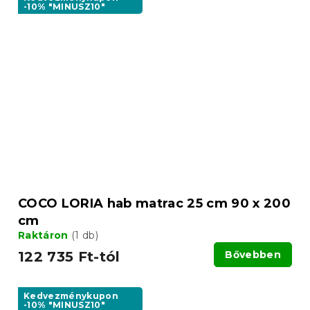
-10% "MINUSZ10"
COCO LORIA hab matrac 25 cm 90 x 200
cm
Raktáron
(1 db)
122 735 Ft-tól
Bővebben
Kedvezménykupon
-10% "MINUSZ10"