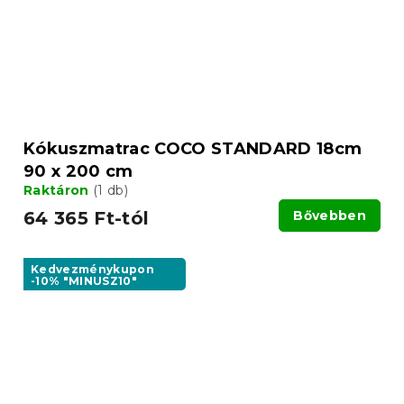
Kókuszmatrac COCO STANDARD 18cm
90 x 200 cm
Raktáron
(1 db)
64 365 Ft-tól
Bővebben
Kedvezménykupon
-10% "MINUSZ10"