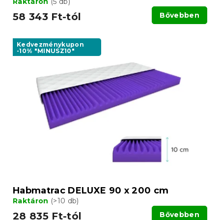
Raktáron
(5 db)
58 343 Ft-tól
Bővebben
Kedvezménykupon
-10% "MINUSZ10"
Habmatrac DELUXE 90 x 200 cm
Raktáron
(>10 db)
28 835 Ft-tól
Bővebben