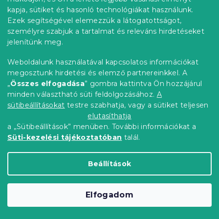
kapja, sütiket és hasonló technológiákat használunk.
Ezek segítségével elemezzük a látogatottságot,
személyre szabjuk a tartalmat és releváns hirdetéseket
jelenítünk meg.
Weboldalunk használatával kapcsolatos információkat
megosztunk hirdetési és elemző partnereinkkel. A
„
Összes elfogadása
” gombra kattintva Ön hozzájárul
minden választható süti feldolgozásához.
A
Steppelt vízhatlan matracvédő 120 x
sütibeállításokat
testre szabhatja, vagy a sütiket teljesen
200 cm
elutasíthatja
Raktáron
(>10 db)
a „Sütibeállítások” menüben. További információkat a
5 431 Ft
Kosárba
Süti-kezelési tájékoztatóban
talál.
Beállítások
Akció
Kedvezménykupon
-10% "MINUSZ10"
Elfogadom