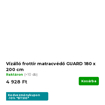
Vízálló frottír matracvédő GUARD 180 x
200 cm
Raktáron
(>10 db)
4 928 Ft
Kosárba
Kedvezménykupon
-10% "BTS10"