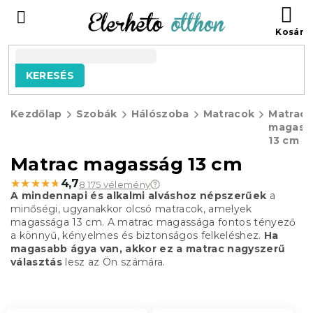
Ugrás
KO
a
fő
tartalomhoz
KERESÉS
Kezdőlap
Szobák
Hálószoba
Matracok
Matrac
magass
13 cm
Matrac magasság 13 cm
★★★★★
★★★★★
4,7
8 175 vélemény
A mindennapi és alkalmi alváshoz népszerűek
a
minőségi, ugyanakkor olcsó matracok, amelyek
magassága 13 cm. A matrac magassága fontos tényező
a könnyű, kényelmes és biztonságos felkeléshez.
Ha
magasabb ágya van, akkor ez a matrac nagyszerű
választás
lesz az Ön számára.