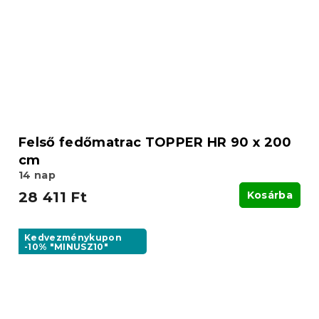
Felső fedőmatrac TOPPER HR 90 x 200
cm
14 nap
28 411 Ft
Kosárba
Kedvezménykupon
-10% "MINUSZ10"