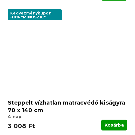
Kedvezménykupon
-10% "MINUSZ10"
Steppelt vízhatlan matracvédő kiságyra
70 x 140 cm
4 nap
3 008 Ft
Kosárba