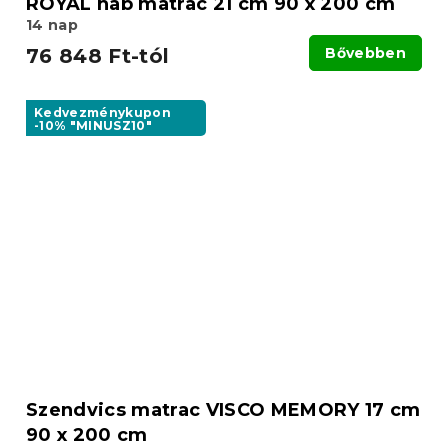
ROYAL hab matrac 21 cm 90 x 200 cm
14 nap
76 848 Ft-tól
Bővebben
Kedvezménykupon
-10% "MINUSZ10"
Szendvics matrac VISCO MEMORY 17 cm
90 x 200 cm