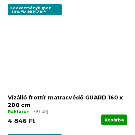
Kedvezménykupon
-10% "MINUSZ10"
Vízálló frottír matracvédő GUARD 160 x
200 cm
Raktáron
(>10 db)
4 846 Ft
Kosárba