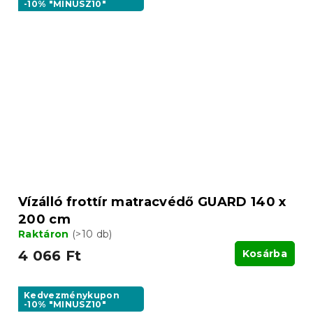
-10% "MINUSZ10"
Vízálló frottír matracvédő GUARD 140 x
200 cm
Raktáron
(>10 db)
4 066 Ft
Kosárba
Kedvezménykupon
-10% "MINUSZ10"