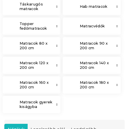
Táskarugós
Hab matracok
matracok
Topper
Matracvédők
fedőmatracok
Matracok 80 x
Matracok 90 x
200 cm
200 cm
Matracok 120 x
Matracok 140 x
200 cm
200 cm
Matracok 160 x
Matracok 180 x
200 cm
200 cm
Matracok gyerek
kiságyba
T