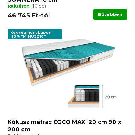
Raktáron
(10 db)
46 745 Ft-tól
Bővebben
Kedvezménykupon
-10% "MINUSZ10"
Kókusz matrac COCO MAXI 20 cm 90 x
200 cm