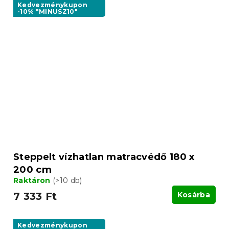
Kedvezménykupon
-10% "MINUSZ10"
Steppelt vízhatlan matracvédő 180 x
200 cm
Raktáron
(>10 db)
7 333 Ft
Kosárba
Kedvezménykupon