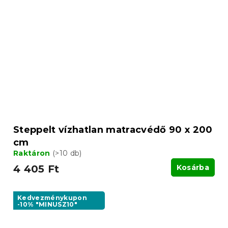
Steppelt vízhatlan matracvédő 90 x 200
cm
Raktáron
(>10 db)
4 405 Ft
Kosárba
Kedvezménykupon
-10% "MINUSZ10"