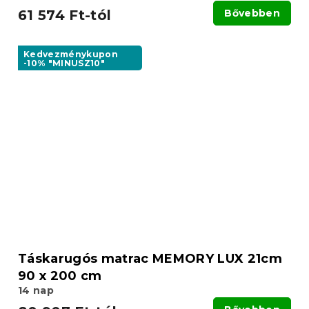
61 574 Ft-tól
Bővebben
Kedvezménykupon
-10% "MINUSZ10"
Táskarugós matrac MEMORY LUX 21cm
90 x 200 cm
14 nap