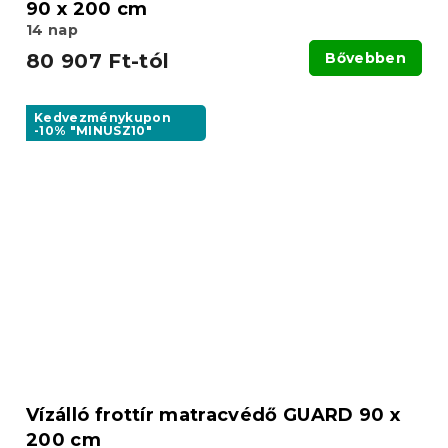
90 x 200 cm
14 nap
80 907 Ft-tól
Bővebben
Kedvezménykupon
-10% "MINUSZ10"
Vízálló frottír matracvédő GUARD 90 x
200 cm