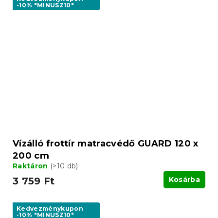
-10% "MINUSZ10"
Vízálló frottír matracvédő GUARD 120 x
200 cm
Raktáron
(>10 db)
3 759 Ft
Kosárba
Kedvezménykupon
-10% "MINUSZ10"