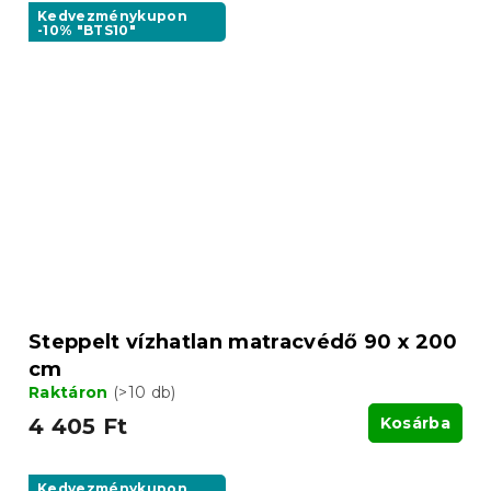
Kedvezménykupon
-10% "BTS10"
Steppelt vízhatlan matracvédő 90 x 200
cm
Raktáron
(>10 db)
4 405 Ft
Kosárba
Kedvezménykupon