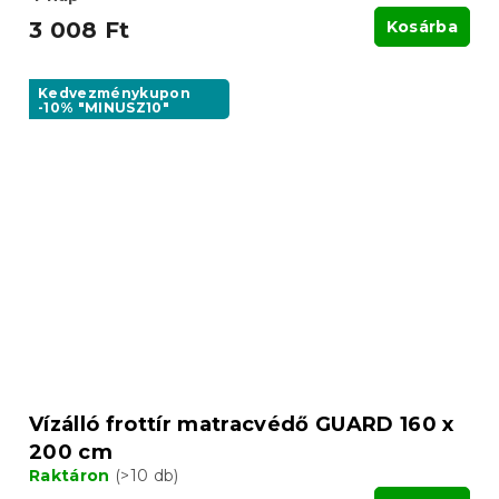
3 008 Ft
Kosárba
Kedvezménykupon
-10% "MINUSZ10"
Vízálló frottír matracvédő GUARD 160 x
200 cm
Raktáron
(>10 db)