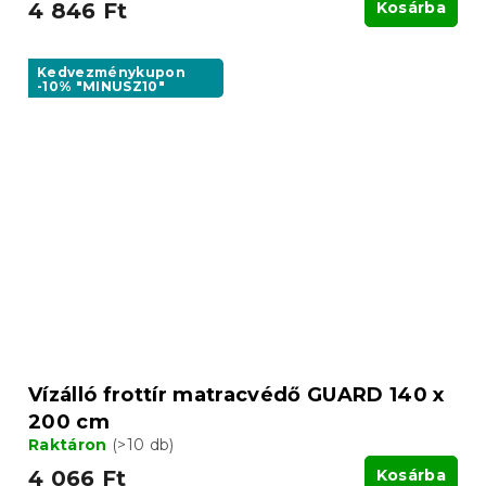
4 846 Ft
Kosárba
Kedvezménykupon
-10% "MINUSZ10"
Vízálló frottír matracvédő GUARD 140 x
200 cm
Raktáron
(>10 db)
4 066 Ft
Kosárba