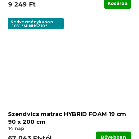
9 249 Ft
Kosárba
Kedvezménykupon
-10% "MINUSZ10"
Szendvics matrac HYBRID FOAM 19 cm
90 x 200 cm
14 nap
67 043 Ft-tól
Bővebben