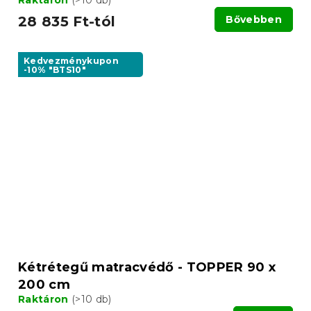
Raktáron
(>10 db)
28 835 Ft-tól
Bővebben
Kedvezménykupon
-10% "BTS10"
Kétrétegű matracvédő - TOPPER 90 x
200 cm
Raktáron
(>10 db)