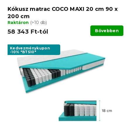
a
Kókusz matrac COCO MAXI 20 cm 90 x
200 cm
Raktáron
(>10 db)
58 343 Ft-tól
Bővebben
Kedvezménykupon
-10% "BTS10"