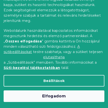
-10% "MINUSZ10"
kapja, sütiket és hasonló technológiákat használunk.
Ezek segítségével elemezzük a látogatottságot,
személyre szabjuk a tartalmat és releváns hirdetéseket
jelenítünk meg.
Weboldalunk használatával kapcsolatos információkat
megosztunk hirdetési és elemző partnereinkkel. A
„
Összes elfogadása
” gombra kattintva Ön hozzájárul
minden választható süti feldolgozásához.
A
sütibeállításokat
testre szabhatja, vagy a sütiket teljesen
elutasíthatja
Vízálló jersey matracvédő
a „Sütibeállítások” menüben. További információkat a
Süti-kezelési tájékoztatóban
talál.
DREAMSHIELD 180 x 200 cm
Raktáron
(>10 db)
5 227 Ft
Kosárba
Beállítások
Kedvezménykupon
Elfogadom
-10% "MINUSZ10"