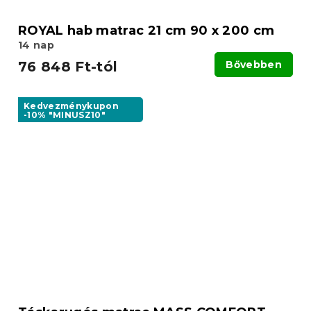
ROYAL hab matrac 21 cm 90 x 200 cm
14 nap
76 848 Ft-tól
Bővebben
Kedvezménykupon
-10% "MINUSZ10"