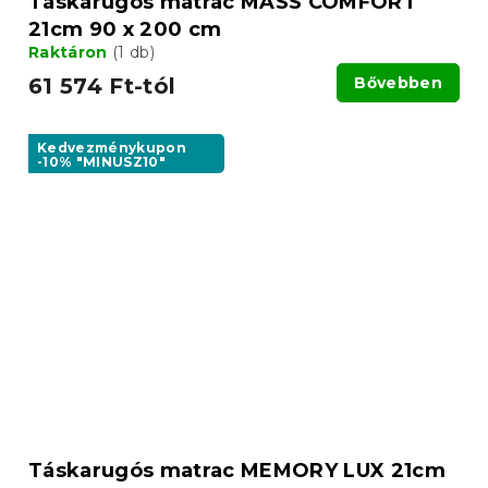
Táskarugós matrac MASS COMFORT
21cm 90 x 200 cm
Raktáron
(1 db)
61 574 Ft-tól
Bővebben
Kedvezménykupon
-10% "MINUSZ10"
Táskarugós matrac MEMORY LUX 21cm