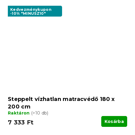
Kedvezménykupon
-10% "MINUSZ10"
Steppelt vízhatlan matracvédő 180 x
200 cm
Raktáron
(>10 db)
7 333 Ft
Kosárba