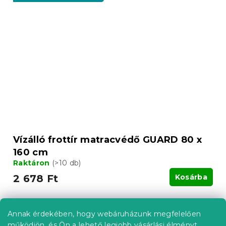
Vízálló frottír matracvédő GUARD 80 x
160 cm
Raktáron
(>10 db)
2 678 Ft
Kosárba
Akció
Annak érdekében, hogy webáruházunk megfelelően
Kedvezménykupon
működjön, és Ön a lehető legjobb vásárlási élményt