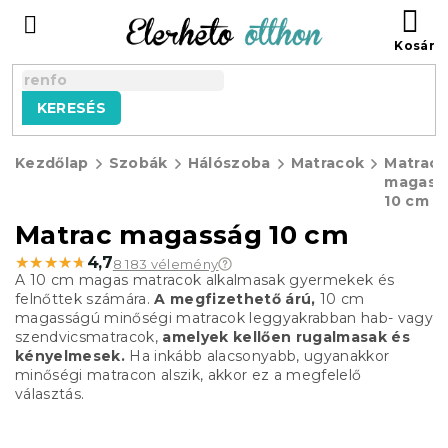
Ugrás
KO
a
fő
tartalomhoz
KERESÉS
Kezdőlap
Szobák
Hálószoba
Matracok
Matrac
magass
10 cm
Matrac magasság 10 cm
★★★★★
★★★★★
4,7
8 183 vélemény
A 10 cm magas matracok alkalmasak gyermekek és
felnőttek számára.
A megfizethető árú,
10 cm
magasságú minőségi matracok leggyakrabban hab- vagy
szendvicsmatracok,
amelyek kellően rugalmasak és
kényelmesek.
Ha inkább alacsonyabb, ugyanakkor
minőségi matracon alszik, akkor ez a megfelelő
választás.