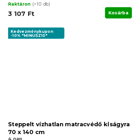
Raktáron
(>10 db)
3 107 Ft
Kosárba
Kedvezménykupon
-10% "MINUSZ10"
Steppelt vízhatlan matracvédő kiságyra
70 x 140 cm
4 nap