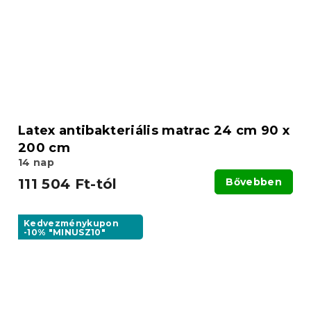
Latex antibakteriális matrac 24 cm 90 x
200 cm
14 nap
111 504 Ft-tól
Bővebben
Kedvezménykupon
-10% "MINUSZ10"