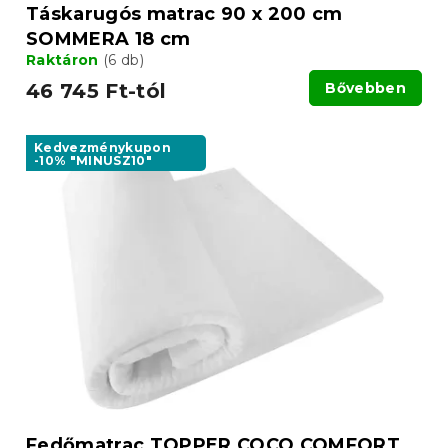
Táskarugós matrac 90 x 200 cm
SOMMERA 18 cm
Raktáron
(6 db)
46 745 Ft-tól
Bővebben
Kedvezménykupon
-10% "MINUSZ10"
Fedőmatrac TOPPER COCO COMFORT