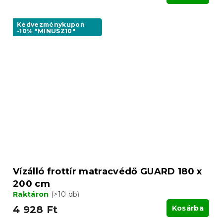
Kedvezménykupon
-10% "MINUSZ10"
Vízálló frottír matracvédő GUARD 180 x
200 cm
Raktáron
(>10 db)
4 928 Ft
Kosárba