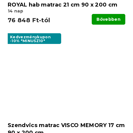
ROYAL hab matrac 21 cm 90 x 200 cm
14 nap
76 848 Ft-tól
Bővebben
Kedvezménykupon
-10% "MINUSZ10"
Szendvics matrac VISCO MEMORY 17 cm
90 x 200 cm