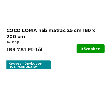
COCO LORIA hab matrac 25 cm 180 x
200 cm
14 nap
183 781 Ft-tól
Bővebben
Kedvezménykupon
-10% "MINUSZ10"