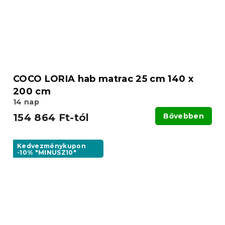
COCO LORIA hab matrac 25 cm 140 x
200 cm
14 nap
154 864 Ft-tól
Bővebben
Kedvezménykupon
-10% "MINUSZ10"