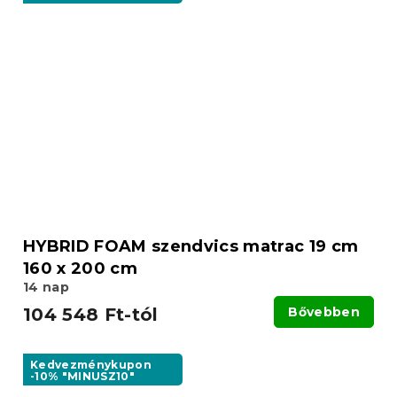
HYBRID FOAM szendvics matrac 19 cm
160 x 200 cm
14 nap
104 548 Ft-tól
Bővebben
Kedvezménykupon
-10% "MINUSZ10"