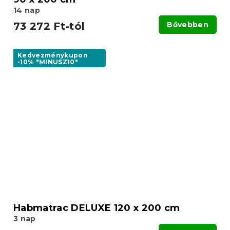
14 nap
73 272 Ft-tól
Bővebben
Kedvezménykupon
-10% "MINUSZ10"
Habmatrac DELUXE 120 x 200 cm
3 nap