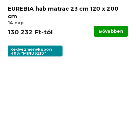
EUREBIA hab matrac 23 cm 120 x 200
cm
14 nap
130 232 Ft-tól
Bővebben
Kedvezménykupon
-10% "MINUSZ10"