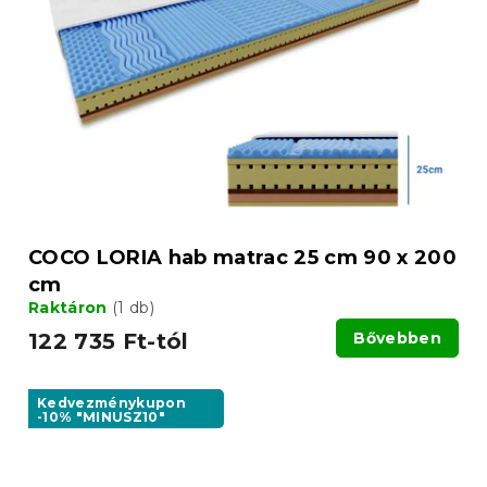
COCO LORIA hab matrac 25 cm 90 x 200
cm
Raktáron
(1 db)
122 735 Ft-tól
Bővebben
Kedvezménykupon
-10% "MINUSZ10"