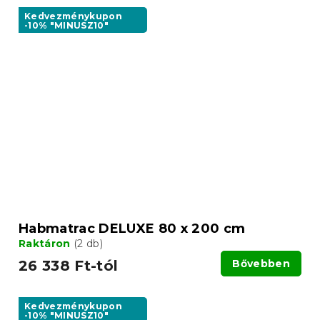
Kedvezménykupon
-10% "MINUSZ10"
Habmatrac DELUXE 80 x 200 cm
Raktáron
(2 db)
26 338 Ft-tól
Bővebben
Kedvezménykupon
-10% "MINUSZ10"