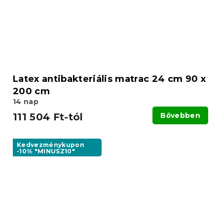
Latex antibakteriális matrac 24 cm 90 x
200 cm
14 nap
111 504 Ft-tól
Bővebben
Kedvezménykupon
-10% "MINUSZ10"