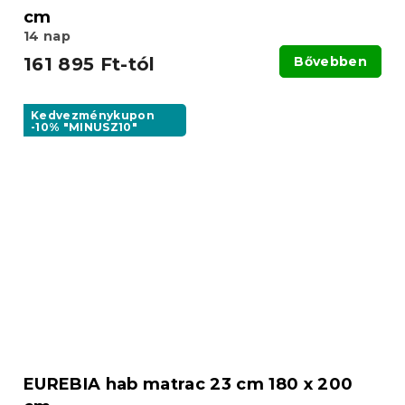
cm
14 nap
161 895 Ft-tól
Bővebben
Kedvezménykupon
-10% "MINUSZ10"
EUREBIA hab matrac 23 cm 180 x 200