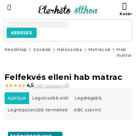
Ugrás
KO
a
fő
tartalomhoz
KERESÉS
Kezdőlap
Szobák
Hálószoba
Matracok
Hab
matrac
Felfekvés elleni hab matrac
★★★★★
★★★★★
4,5
1 067 vélemény
T
e
Ajánljuk
Legolcsóbb elöl
Legdrágább
r
Legnépszerűbb termékek
ABC szerint
m
é
k
T
e
e
Kedvezménykupon