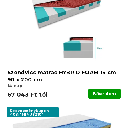
Szendvics matrac HYBRID FOAM 19 cm
90 x 200 cm
14 nap
67 043 Ft-tól
Bővebben
Kedvezménykupon
-10% "MINUSZ10"