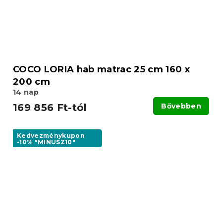
COCO LORIA hab matrac 25 cm 160 x
200 cm
14 nap
169 856 Ft-tól
Bővebben
Kedvezménykupon
-10% "MINUSZ10"