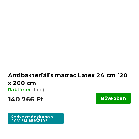
Antibakteriális matrac Latex 24 cm 120
x 200 cm
Raktáron
(1 db)
140 766 Ft
Bővebben
Kedvezménykupon
-10% "MINUSZ10"