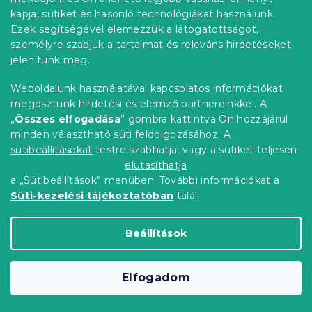
114 166 Ft-tól
Bővebben
kapja, sütiket és hasonló technológiákat használunk.
Ezek segítségével elemezzük a látogatottságot,
személyre szabjuk a tartalmat és releváns hirdetéseket
Kedvezménykupon
-10% "MINUSZ10"
jelenítünk meg.
Weboldalunk használatával kapcsolatos információkat
megosztunk hirdetési és elemző partnereinkkel. A
„
Összes elfogadása
” gombra kattintva Ön hozzájárul
minden választható süti feldolgozásához.
A
sütibeállításokat
testre szabhatja, vagy a sütiket teljesen
elutasíthatja
a „Sütibeállítások” menüben. További információkat a
Süti-kezelési tájékoztatóban
talál.
Beállítások
Gyerekmatrac EASYSOFT 10 cm 80x160
cm
Elfogadom
Raktáron
(3 db)
29 914 Ft-tól
Bővebben