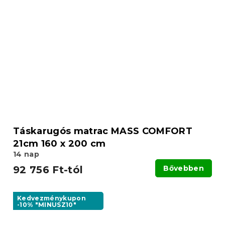
Táskarugós matrac MASS COMFORT
21cm 160 x 200 cm
14 nap
92 756 Ft-tól
Bővebben
Kedvezménykupon
-10% "MINUSZ10"