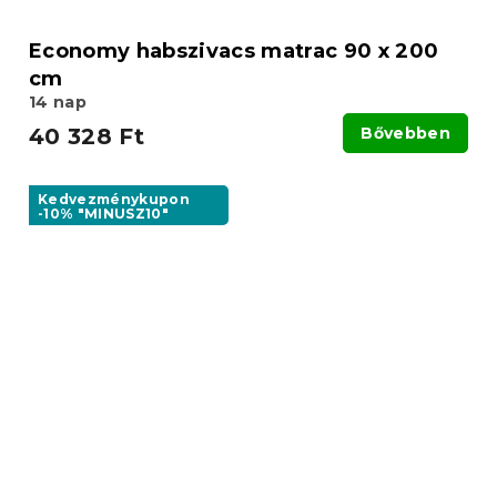
Economy habszivacs matrac 90 x 200
cm
14 nap
40 328 Ft
Bővebben
Kedvezménykupon
-10% "MINUSZ10"