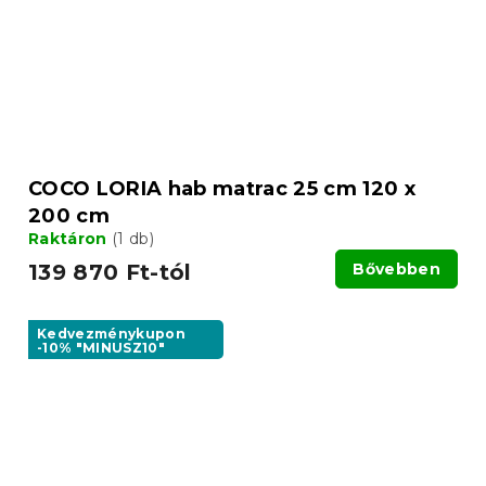
COCO LORIA hab matrac 25 cm 120 x
200 cm
Raktáron
(1 db)
139 870 Ft-tól
Bővebben
Kedvezménykupon
-10% "MINUSZ10"