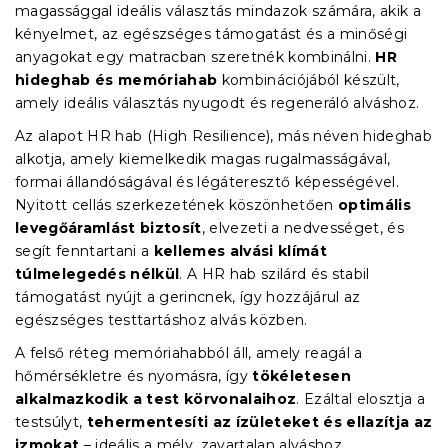
magassággal ideális választás mindazok számára, akik a
kényelmet, az egészséges támogatást és a minőségi
anyagokat egy matracban szeretnék kombinálni.
HR
hideghab és memóriahab
kombinációjából készült,
amely ideális választás nyugodt és regeneráló alváshoz.
Az alapot HR hab (High Resilience), más néven hideghab
alkotja, amely kiemelkedik magas rugalmasságával,
formai állandóságával és légáteresztő képességével.
Nyitott cellás szerkezetének köszönhetően
optimális
levegőáramlást biztosít
, elvezeti a nedvességet, és
segít fenntartani a
kellemes alvási klímát
túlmelegedés nélkül
. A HR hab szilárd és stabil
támogatást nyújt a gerincnek, így hozzájárul az
egészséges testtartáshoz alvás közben.
A felső réteg memóriahabból áll, amely reagál a
hőmérsékletre és nyomásra, így
tökéletesen
alkalmazkodik a test körvonalaihoz
. Ezáltal elosztja a
testsúlyt,
tehermentesíti az ízületeket és ellazítja az
izmokat
– ideális a mély, zavartalan alváshoz.