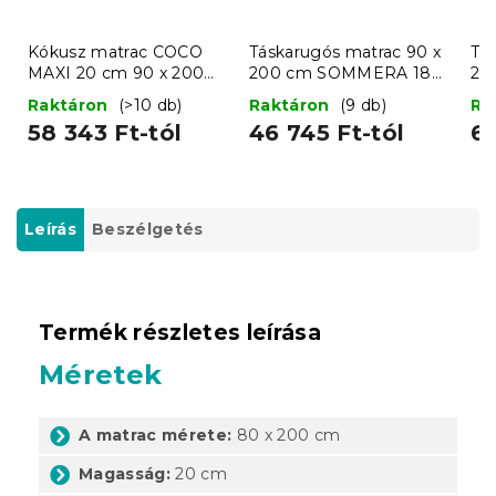
Kókusz matrac COCO
Táskarugós matrac 90 x
Tá
MAXI 20 cm 90 x 200
200 cm SOMMERA 18
20
cm
cm
c
Raktáron
(>10 db)
Raktáron
(9 db)
Ra
58 343 Ft-tól
46 745 Ft-tól
65
Leírás
Beszélgetés
Termék részletes leírása
Méretek
A matrac mérete:
80 x 200 cm
Magasság:
20 cm