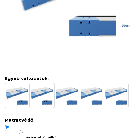
Egyéb változatok:
Matracvédő
Matracvédő nélkül