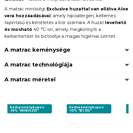
A matrac minőségi
Exclusive huzattal van ellátva Aloe
vera hozzáadásával
, amely hipoallergén, kellemes
tapintású és kíméletes a bőr számára. A huzat
levehető
és mosható
40 °C-on, amely megkönnyíti a
karbantartást és biztosítja a magas higiéniai szintet.
A matrac keménysége
A matrac technológiája
A matrac méretei
Kedvezménykupon
Kedvezménykupon
K
-10% "MINUSZ10"
-10% "BTS10"
-1