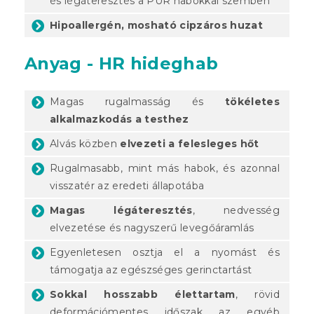
és légáteresztés a PUR habokkal szemben
Hipoallergén, mosható cipzáros huzat
Anyag - HR hideghab
Magas rugalmasság és
tökéletes
alkalmazkodás a testhez
Alvás közben
elvezeti a felesleges hőt
Rugalmasabb, mint más habok, és azonnal
visszatér az eredeti állapotába
Magas légáteresztés
, nedvesség
elvezetése és nagyszerű levegőáramlás
Egyenletesen osztja el a nyomást és
támogatja az egészséges gerinctartást
Sokkal hosszabb élettartam
, rövid
deformációmentes időszak az egyéb