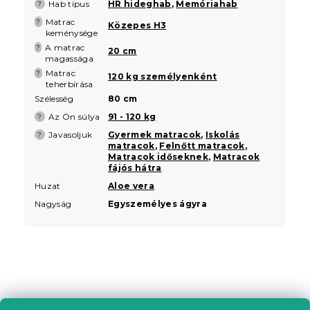
Hab típus
HR hideghab
,
Memóriahab
?
Matrac
?
Közepes H3
keménysége
A matrac
?
20 cm
magassága
Matrac
?
120 kg személyenként
teherbírása
Szélesség
80 cm
Az Ön súlya
91 - 120 kg
?
Javasoljuk
Gyermek matracok
,
Iskolás
?
matracok
,
Felnőtt matracok
,
Matracok időseknek
,
Matracok
fájós hátra
Huzat
Aloe vera
Nagyság
Egyszemélyes ágyra
L
á