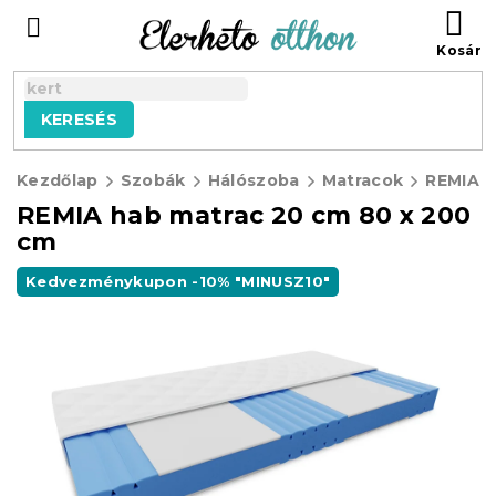
Ugrás
KO
a
fő
tartalomhoz
KERESÉS
Kezdőlap
Szobák
Hálószoba
Matracok
REMIA hab matrac 20 cm 80 x 200
cm
Kedvezménykupon -10% "MINUSZ10"