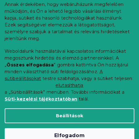
b
Annak érdekében, hogy webáruházunk megfelelően
Információ az Ön számára
l
működjön, és Ön a lehető legjobb vásárlási élményt
é
Rendelés követése
kapja, sütiket és hasonló technológiákat használunk.
c
Ezek segítségével elemezzük a látogatottságot,
Szállítási lehetőségek
személyre szabjuk a tartalmat és releváns hirdetéseket
Fizetési lehetőségek
jelenítünk meg.
Reklamáció és áruvisszaküldés
Elérhetőség
Weboldalunk használatával kapcsolatos információkat
Általános szerződési feltételek
megosztunk hirdetési és elemző partnereinkkel. A
Adatvédelmi nyilatkozat
„
Összes elfogadása
” gombra kattintva Ön hozzájárul
minden választható süti feldolgozásához.
A
Blog
sütibeállításokat
testre szabhatja, vagy a sütiket teljesen
Partnereinknek
elutasíthatja
a „Sütibeállítások” menüben. További információkat a
Süti-kezelési tájékoztatóban
talál.
Shoptet Premium készítette
Beállítások
Copyright 2026
Elerheto otthon
. Minden jog
Elfogadom
fenntartva.
Süti beállítások szerkesztése