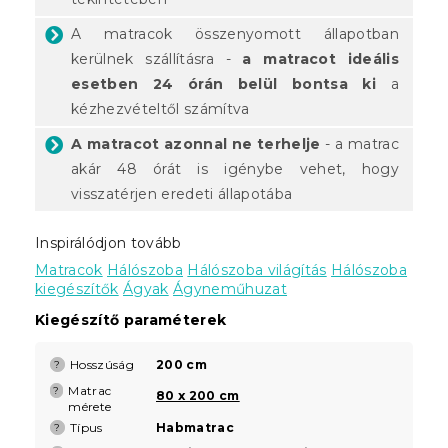
A matracok összenyomott állapotban
kerülnek szállításra -
a matracot ideális
esetben 24 órán belül bontsa ki
a
kézhezvételtől számítva
A matracot azonnal ne terhelje
- a matrac
akár 48 órát is igénybe vehet, hogy
visszatérjen eredeti állapotába
Inspirálódjon tovább
Matracok
Hálószoba
Hálószoba világítás
Hálószoba
kiegészítők
Ágyak
Ágyneműhuzat
Kiegészítő paraméterek
Hosszúság
200 cm
?
Matrac
?
80 x 200 cm
mérete
Típus
Habmatrac
?