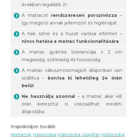
években legalább 2×
A matracot
rendszeresen porszívózza
–
így megőrzi annak jellemzőit és higiéniáját
A hab színe és a huzat varrása eltérhet –
nincs hatása a matrac funkcionalitására
A matrac gyártási toleranciája ± 2 cm
magasság, szélesség és hosszúság
A matrac vákuumcsomagolt állapotban van
szállítva –
bontsa ki lehetőleg 24 órán
belül
Ne használja azonnal
– a matrac akár 48
órán keresztül is visszaállhat eredeti
állapotába
Inspirálódjon tovább
Matracok
Hálószoba
Hálószoba világítás
Hálószoba