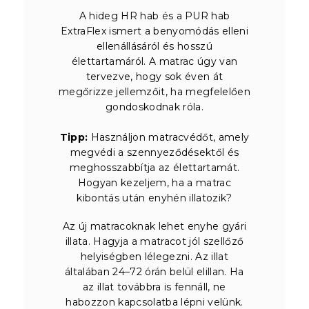
A hideg HR hab és a PUR hab
ExtraFlex ismert a benyomódás elleni
ellenállásáról és hosszú
élettartamáról. A matrac úgy van
tervezve, hogy sok éven át
megőrizze jellemzőit, ha megfelelően
gondoskodnak róla.
Tipp:
Használjon matracvédőt, amely
megvédi a szennyeződésektől és
meghosszabbítja az élettartamát.
Hogyan kezeljem, ha a matrac
kibontás után enyhén illatozik?
Az új matracoknak lehet enyhe gyári
illata. Hagyja a matracot jól szellőző
helyiségben lélegezni. Az illat
általában 24–72 órán belül elillan. Ha
az illat továbbra is fennáll, ne
habozzon kapcsolatba lépni velünk.