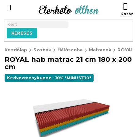
Ugrás
KO
a
fő
tartalomhoz
KERESÉS
Kezdőlap
Szobák
Hálószoba
Matracok
ROYAL hab matrac 21 cm 180 x 200
cm
Kedvezménykupon -10% "MINUSZ10"