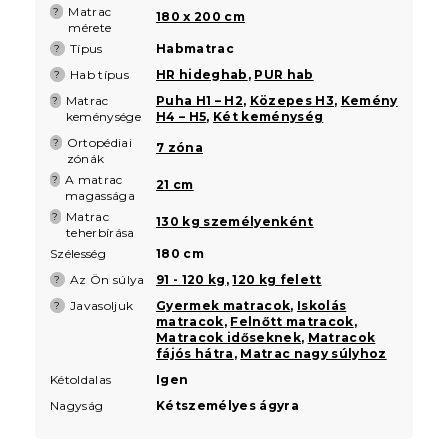
Matrac
?
180 x 200 cm
mérete
Típus
Habmatrac
?
Hab típus
HR hideghab
,
PUR hab
?
Matrac
Puha H1 – H2
,
Közepes H3
,
Kemény
?
keménysége
H4 – H5
,
Két keménység
Ortopédiai
?
7 zóna
zónák
A matrac
?
21 cm
magassága
Matrac
?
130 kg személyenként
teherbírása
Szélesség
180 cm
Az Ön súlya
91 - 120 kg
,
120 kg felett
?
Javasoljuk
Gyermek matracok
,
Iskolás
?
matracok
,
Felnőtt matracok
,
Matracok időseknek
,
Matracok
fájós hátra
,
Matrac nagy súlyhoz
Kétoldalas
Igen
Nagyság
Kétszemélyes ágyra