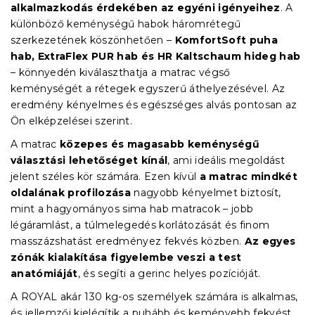
alkalmazkodás érdekében az egyéni igényeihez
. A
különböző keménységű habok háromrétegű
szerkezetének köszönhetően –
KomfortSoft puha
hab, ExtraFlex PUR hab és HR Kaltschaum hideg hab
– könnyedén kiválaszthatja a matrac végső
keménységét a rétegek egyszerű áthelyezésével. Az
eredmény kényelmes és egészséges alvás pontosan az
Ön elképzelései szerint.
A matrac
közepes és magasabb keménységű
választási lehetőséget kínál
, ami ideális megoldást
jelent széles kör számára. Ezen kívül
a matrac mindkét
oldalának profilozása
nagyobb kényelmet biztosít,
mint a hagyományos sima hab matracok – jobb
légáramlást, a túlmelegedés korlátozását és finom
masszázshatást eredményez fekvés közben.
Az egyes
zónák kialakítása figyelembe veszi a test
anatómiáját
, és segíti a gerinc helyes pozícióját.
A ROYAL akár 130 kg-os személyek számára is alkalmas,
és jellemzői kielégítik a puhább és keményebb fekvést