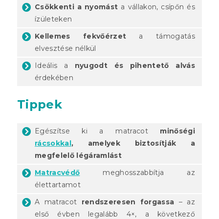
Csökkenti a nyomást
a vállakon, csípőn és
ízületeken
Kellemes fekvőérzet
a támogatás
elvesztése nélkül
Ideális a
nyugodt és pihentető alvás
érdekében
Tippek
Egészítse ki a matracot
minőségi
rácsokkal
, amelyek biztosítják a
megfelelő légáramlást
Matracvédő
meghosszabbítja az
élettartamot
A matracot
rendszeresen forgassa
– az
első évben legalább 4×, a következő