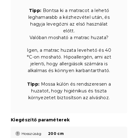
Tipp:
Bontsa ki a matracot a lehető
leghamarabb a kézhezvétel után, és
hagyja levegőzni az első használat
előtt.
Valóban mosható a matrac huzata?
Igen, a matrac huzata levehető és 40
°C-on mosható. Hipoallergén, ami azt
jelenti, hogy allergiások számára is
alkalmas és könnyen karbantartható.
Tipp:
Mossa külön és rendszeresen a
huzatot, hogy higiénikus és tiszta
környezetet biztosítson az alváshoz.
Kiegészítő paraméterek
Hosszúság
200 cm
?