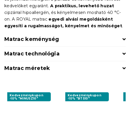
kedvelőket egyaránt.
A praktikus, levehető huzat
cipzárral hipoallergén, és kényelmesen mosható 40 °C-
on. A ROYAL matrac
egyedi alvási megoldásként
egyesíti a rugalmasságot, kényelmet és minőséget
.
Matrac keménység
Matrac technológia
Matrac méretek
Kedvezménykupon
Kedvezménykupon
K
-10% "MINUSZ10"
-10% "BTS10"
-1