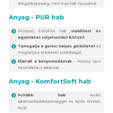
lélegzőképesség, mint más hab típusoknál
Anyag - PUR hab
Középső ExtraFlex hab
stabilitást és
egyenletes súlyeloszlást biztosít
Támogatja a gerinc helyes görbületét
és
megtartja a szerkezet szilárdságát
Ellenáll a benyomódásnak
– hosszú távú
használatra is alkalmas
Anyag - KomfortSoft hab
Puhább hab
kiváló
alkalmazkodóképességgel és lazító érzetet
nyújt