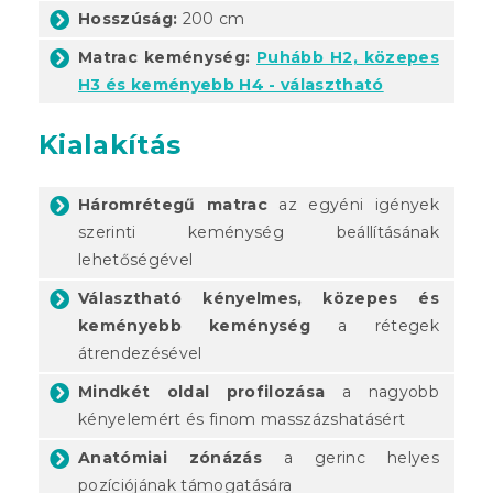
Hosszúság:
200 cm
Matrac keménység:
Puhább H2, közepes
H3 és keményebb H4 - választható
Kialakítás
Háromrétegű matrac
az egyéni igények
szerinti keménység beállításának
lehetőségével
Választható kényelmes, közepes és
keményebb keménység
a rétegek
átrendezésével
Mindkét oldal profilozása
a nagyobb
kényelemért és finom masszázshatásért
Anatómiai zónázás
a gerinc helyes
pozíciójának támogatására