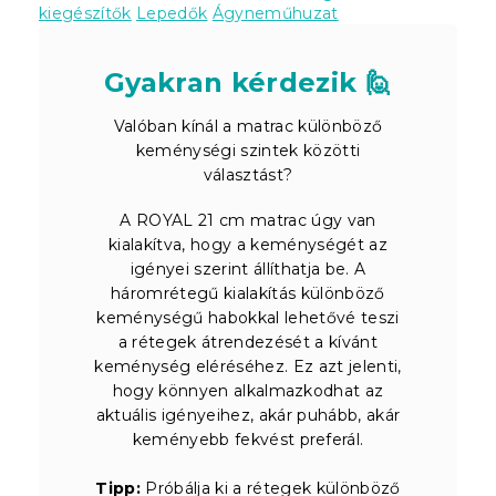
kiegészítők
Lepedők
Ágyneműhuzat
Gyakran kérdezik 🙋
Valóban kínál a matrac különböző
keménységi szintek közötti
választást?
A ROYAL 21 cm matrac úgy van
kialakítva, hogy a keménységét az
igényei szerint állíthatja be. A
háromrétegű kialakítás különböző
keménységű habokkal lehetővé teszi
a rétegek átrendezését a kívánt
keménység eléréséhez. Ez azt jelenti,
hogy könnyen alkalmazkodhat az
aktuális igényeihez, akár puhább, akár
keményebb fekvést preferál.
Tipp:
Próbálja ki a rétegek különböző