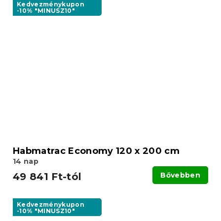
Kedvezménykupon
-10% "MINUSZ10"
Habmatrac Economy 120 x 200 cm
14 nap
49 841 Ft-tól
Bővebben
Kedvezménykupon
-10% "MINUSZ10"