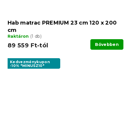
Hab matrac PREMIUM 23 cm 120 x 200
cm
Raktáron
(1 db)
89 559 Ft-tól
Bővebben
Kedvezménykupon
-10% "MINUSZ10"