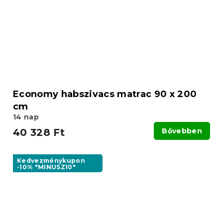
Economy habszivacs matrac 90 x 200
cm
14 nap
40 328 Ft
Bővebben
Kedvezménykupon
-10% "MINUSZ10"