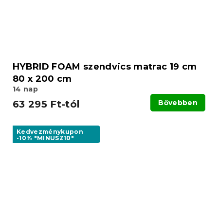
HYBRID FOAM szendvics matrac 19 cm
80 x 200 cm
14 nap
63 295 Ft-tól
Bővebben
Kedvezménykupon
-10% "MINUSZ10"