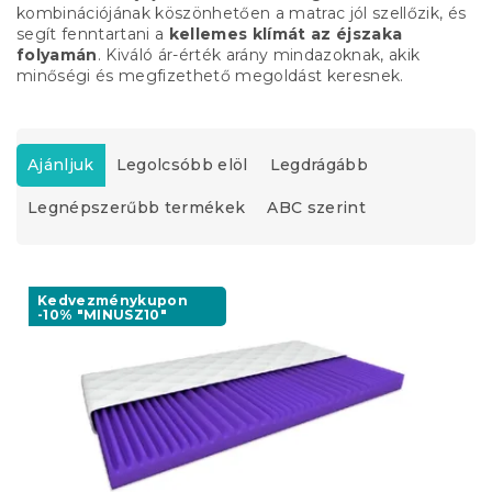
kombinációjának köszönhetően a matrac jól szellőzik, és
segít fenntartani a
kellemes klímát az éjszaka
folyamán
. Kiváló ár-érték arány mindazoknak, akik
minőségi és megfizethető megoldást keresnek.
T
e
Ajánljuk
Legolcsóbb elöl
Legdrágább
r
Legnépszerűbb termékek
ABC szerint
m
é
k
T
e
e
Kedvezménykupon
k
-10% "MINUSZ10"
r
r
m
e
é
n
k
d
e
e
k
z
l
é