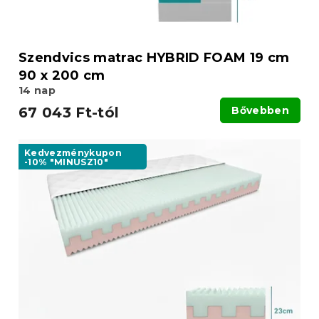
Szendvics matrac HYBRID FOAM 19 cm
90 x 200 cm
14 nap
67 043 Ft-tól
Bővebben
Kedvezménykupon
-10% "MINUSZ10"