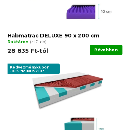
i
s
s
e
t
á
j
a
Habmatrac DELUXE 90 x 200 cm
Raktáron
(>10 db)
28 835 Ft-tól
Bővebben
Kedvezménykupon
-10% "MINUSZ10"