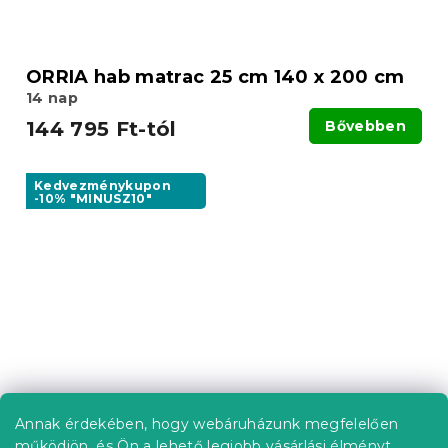
ORRIA hab matrac 25 cm 140 x 200 cm
14 nap
144 795 Ft-tól
Bővebben
Kedvezménykupon
-10% "MINUSZ10"
Annak érdekében, hogy webáruházunk megfelelően
működjön, és Ön a lehető legjobb vásárlási élményt