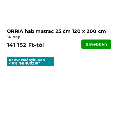
ORRIA hab matrac 25 cm 120 x 200 cm
14 nap
141 152 Ft-tól
Bővebben
Kedvezménykupon
-10% "MINUSZ10"