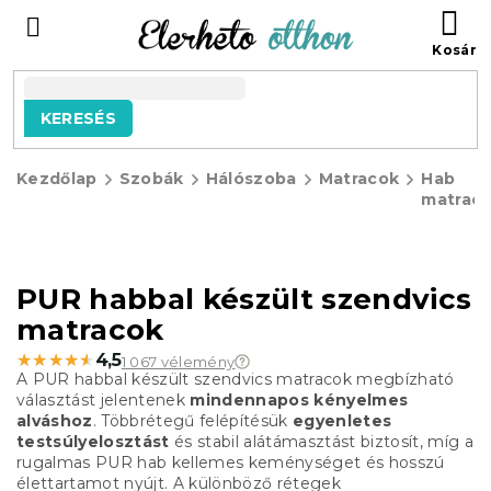
Ugrás
KO
a
fő
tartalomhoz
KERESÉS
Kezdőlap
Szobák
Hálószoba
Matracok
Hab
matrac
PUR habbal készült szendvics
matracok
★★★★★
★★★★★
4,5
1 067 vélemény
A PUR habbal készült szendvics matracok megbízható
választást jelentenek
mindennapos kényelmes
alváshoz
. Többrétegű felépítésük
egyenletes
testsúlyelosztást
és stabil alátámasztást biztosít, míg a
rugalmas PUR hab kellemes keménységet és hosszú
élettartamot nyújt. A különböző rétegek