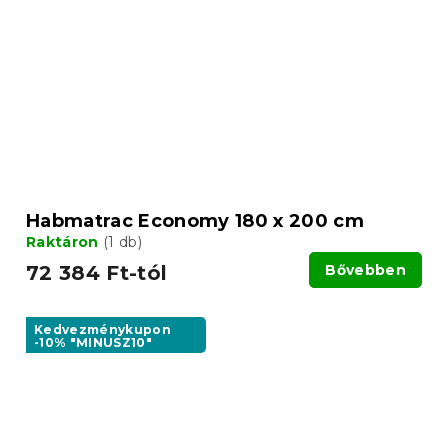
Habmatrac Economy 180 x 200 cm
Raktáron
(1 db)
72 384 Ft-tól
Bővebben
Kedvezménykupon
-10% "MINUSZ10"