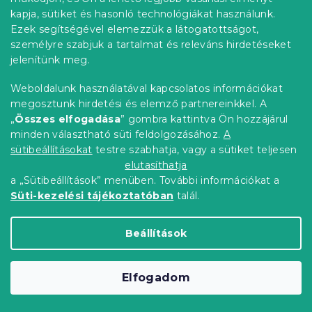
kapja, sütiket és hasonló technológiákat használunk.
ORRIA hab matrac 25 cm 160 x 200 cm
Ezek segítségével elemezzük a látogatottságot,
14 nap
személyre szabjuk a tartalmat és releváns hirdetéseket
152 935 Ft-tól
Bővebben
jelenítünk meg.
Weboldalunk használatával kapcsolatos információkat
Kedvezménykupon
megosztunk hirdetési és elemző partnereinkkel. A
-10% "MINUSZ10"
„
Összes elfogadása
” gombra kattintva Ön hozzájárul
minden választható süti feldolgozásához.
A
sütibeállításokat
testre szabhatja, vagy a sütiket teljesen
elutasíthatja
a „Sütibeállítások” menüben. További információkat a
Süti-kezelési tájékoztatóban
talál.
Beállítások
Elfogadom
ORRIA hab matrac 25 cm 180 x 200 cm