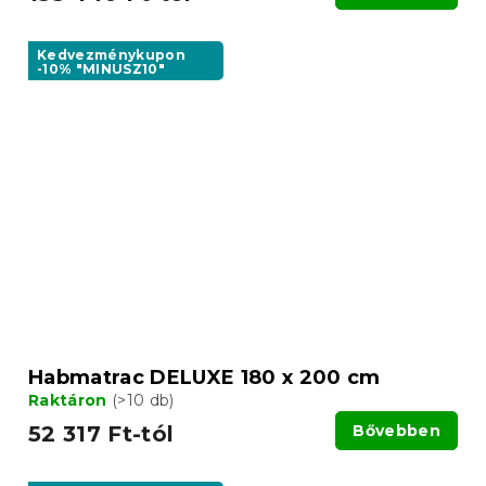
Kedvezménykupon
-10% "MINUSZ10"
Habmatrac DELUXE 180 x 200 cm
Raktáron
(>10 db)
52 317 Ft-tól
Bővebben