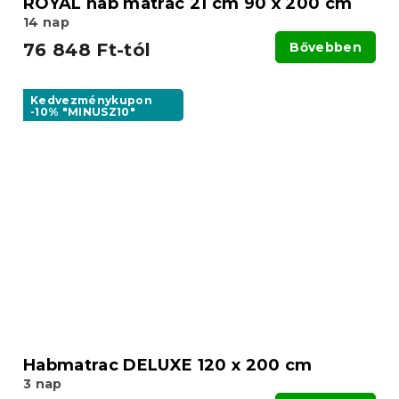
ROYAL hab matrac 21 cm 90 x 200 cm
14 nap
76 848 Ft-tól
Bővebben
Kedvezménykupon
-10% "MINUSZ10"
Habmatrac DELUXE 120 x 200 cm
3 nap