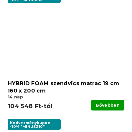
HYBRID FOAM szendvics matrac 19 cm
160 x 200 cm
14 nap
104 548 Ft-tól
Bővebben
Kedvezménykupon
-10% "MINUSZ10"