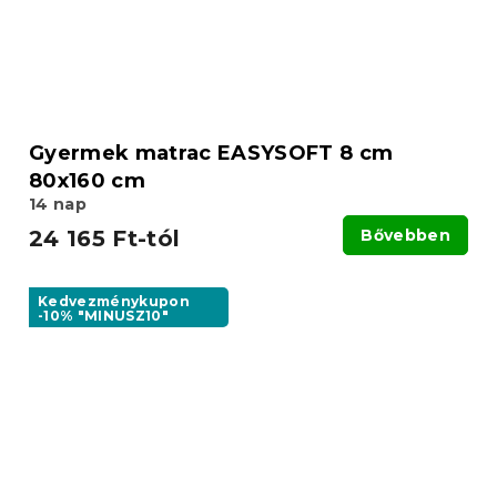
Gyermek matrac EASYSOFT 8 cm
80x160 cm
14 nap
24 165 Ft-tól
Bővebben
Kedvezménykupon
-10% "MINUSZ10"