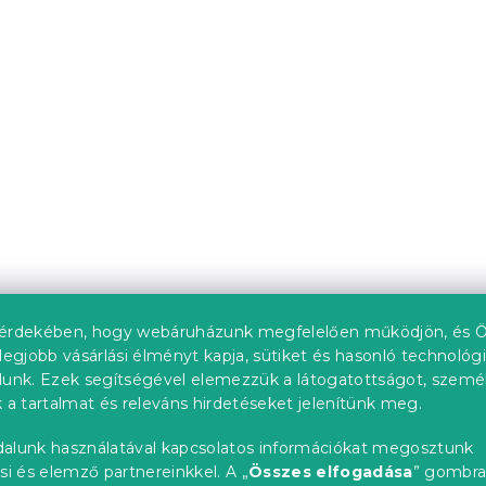
FOAM 19 cm 120x200 c
Raktáron
(1 db)
ól
84 279 Ft-tól
upon
Kedvezménykupon
0"
-10% "MINUSZ10"
érdekében, hogy webáruházunk megfelelően működjön, és Ö
legjobb vásárlási élményt kapja, sütiket és hasonló technológ
lunk. Ezek segítségével elemezzük a látogatottságot, szemé
matrac HYBRID
Táskarugós matrac MA
 a tartalmat és releváns hirdetéseket jelenítünk meg.
 180 x 200 cm
COMFORT 21cm 80 x 2
alunk használatával kapcsolatos információkat megosztunk
14 nap
si és elemző partnereinkkel. A „
Összes elfogadása
” gombr