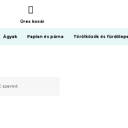
Üres kosár
KOSÁR
Ágyak
Paplan és párna
Törölközők és fürdőlep
 szerint
Kedvezménykupon
-10% "MINUSZ10"