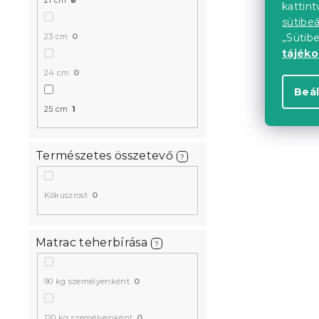
kattin
112 000 Ft-
sütibeá
23 cm
0
„Sütib
tájék
24 cm
0
Beál
25 cm
1
Természetes összetevő
?
Kókuszrost
0
Matrac teherbírása
?
90 kg személyenként
0
120 kg személyenként
0