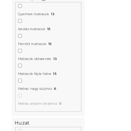
Gyermek matracok
13
Iskolás matracok
15
Felnőtt matracok
15
Matracok időseknek
13
Matracok fájós hátra
15
Matrac nagy súlyhoz
6
Matrac alkalmi alváshoz
0
Huzat