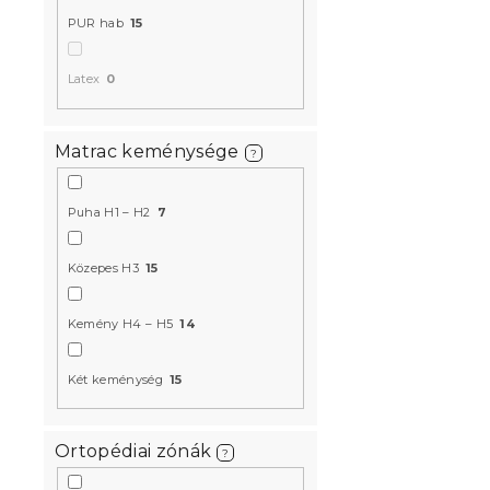
PUR hab
15
Hab matrac
x 200 cm
Latex
0
Raktáron
(1 db)
133 440 Ft
Matrac keménysége
?
Puha H1 – H2
7
Kedvezményk
-10% "MINUSZ1
Közepes H3
15
Kemény H4 – H5
14
Két keménység
15
Ortopédiai zónák
?
ROYAL hab 