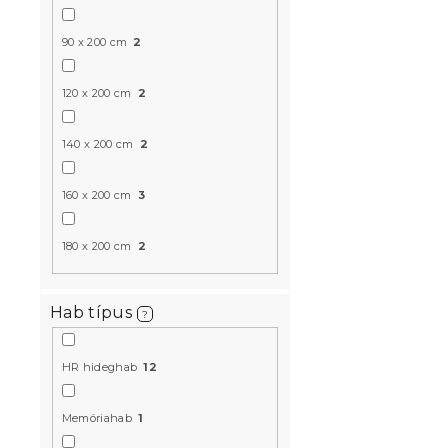
90 x 200 cm
2
120 x 200 cm
2
Táskarugós
COMFORT 21
140 x 200 cm
2
14 nap
92 756 Ft-
160 x 200 cm
3
180 x 200 cm
2
Kedvezményk
-10% "MINUSZ1
Hab típus
?
HR hideghab
12
Memóriahab
1