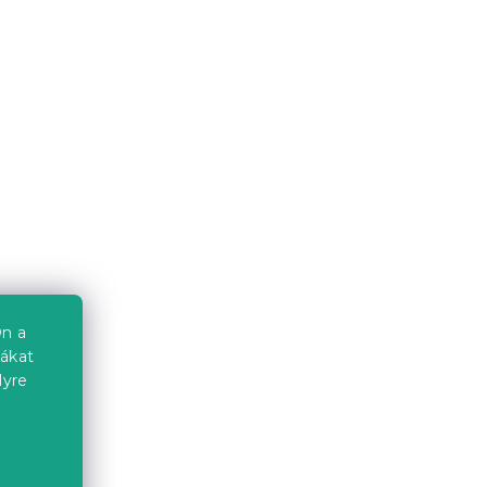
m
FOAM 19 cm 140 x 200 cm
14 nap
94 689 Ft-tól
Kedvezménykupon
-10% "MINUSZ10"
n a
iákat
lyre
SS
Táskarugós matrac MEMORY
00 cm
EXTRAFLEX 25cm 80 x 200
cm
14 nap
a