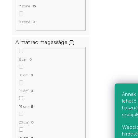
200 cm
7 zóna
15
14 nap
72 518 Ft-t
9 zóna
0
A matrac magassága
?
Kedvezményk
-10% "MINUSZ1
8 cm
0
10 cm
0
17 cm
0
Annak 
lehető 
19 cm
6
haszná
Szendvics 
szabjuk
FOAM 19 cm
20 cm
0
Webold
14 nap
hirdeté
21 cm
8