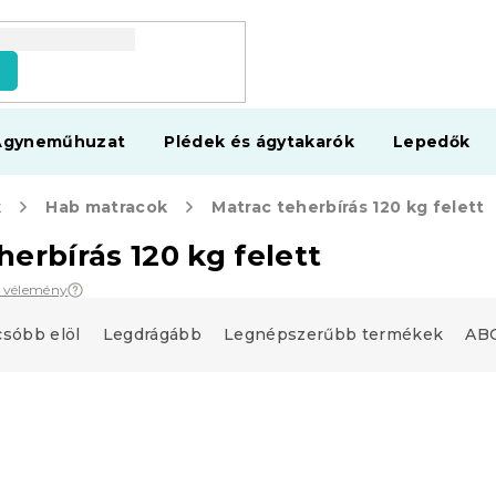
s
Ágyneműhuzat
Plédek és ágytakarók
Lepedők
k
Hab matracok
Matrac teherbírás 120 kg felett
herbírás 120 kg felett
7 vélemény
csóbb elöl
Legdrágább
Legnépszerűbb termékek
ABC
upon
Kedvezménykupon
0"
-10% "MINUSZ10"