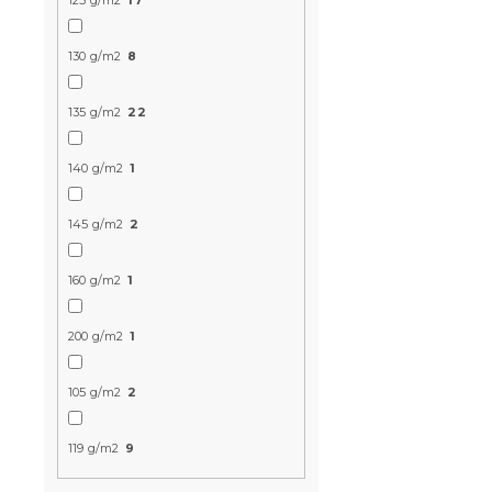
125 g/m2
17
130 g/m2
8
135 g/m2
22
Muszlin ág
140 g/m2
1
világosszür
Raktáron
(>10 
145 g/m2
2
9 018 Ft-tó
160 g/m2
1
Újdonság
200 g/m2
1
Kedvezményk
-15% "MINUSZ15
105 g/m2
2
119 g/m2
9