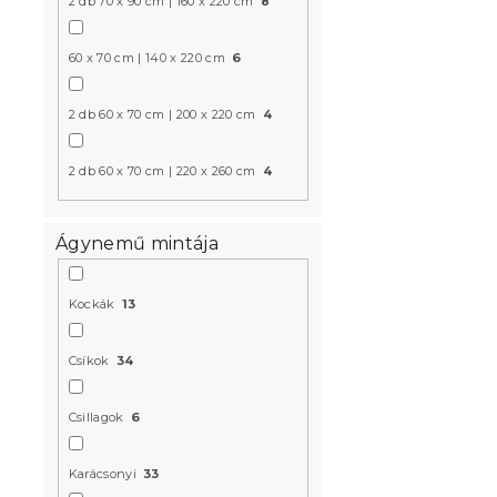
2 db 70 x 90 cm | 160 x 220 cm
8
60 x 70 cm | 140 x 220 cm
6
Újdonság
Kedvezményk
-15% "MINUSZ15
2 db 60 x 70 cm | 200 x 220 cm
4
2 db 60 x 70 cm | 220 x 260 cm
4
Ágynemű mintája
Pamut ágy
Kockák
13
fehér
Raktáron
(>10 
Csíkok
34
6 324 Ft
Csillagok
6
Újdonság
Karácsonyi
33