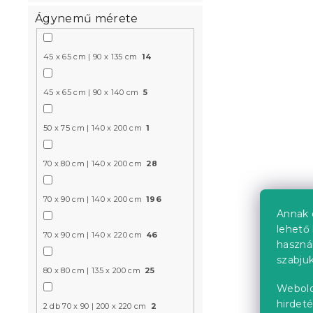
Ágynemű mérete
Pamut ágy
világoskék
45 x 65 cm | 90 x 135 cm
14
Raktáron
(>10 
45 x 65 cm | 90 x 140 cm
5
6 324 Ft
50 x 75 cm | 140 x 200 cm
1
Újdonság
70 x 80 cm | 140 x 200 cm
28
Kedvezményk
-10% "BTS10"
70 x 90 cm | 140 x 200 cm
196
Annak 
lehető 
70 x 90 cm | 140 x 220 cm
46
haszná
szabjuk
80 x 80 cm | 135 x 200 cm
25
Webold
Pamut ágy
hirdeté
2 db 70 x 90 | 200 x 220 cm
2