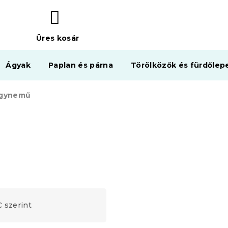
Üres kosár
KOSÁR
Ágyak
Paplan és párna
Törölközők és fürdőlep
ágynemű
 szerint