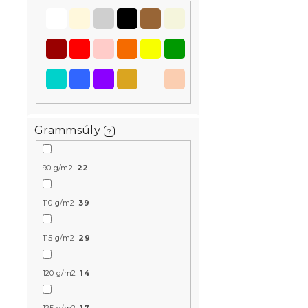
Grammsúly
?
Musselin á
MUSSARI vi
90 g/m2
22
Raktáron
(>10 
9 018 Ft-tó
110 g/m2
39
115 g/m2
29
Újdonság
120 g/m2
14