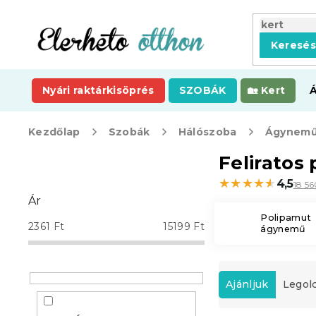
Ugrás
a
fő
Keresé
tartalomhoz
Nyári raktárkisöprés
SZOBÁK
Kert
Kezdőlap
Szobák
Hálószoba
Ágynemű
O
Felirato
l
★★★★★
★★★★★
4,5
18 5
d
Ár
a
Polipamut
l
2361
Ft
15199
Ft
ágynemű
s
ó
T
p
e
a
Ajánljuk
Legol
r
n
m
e