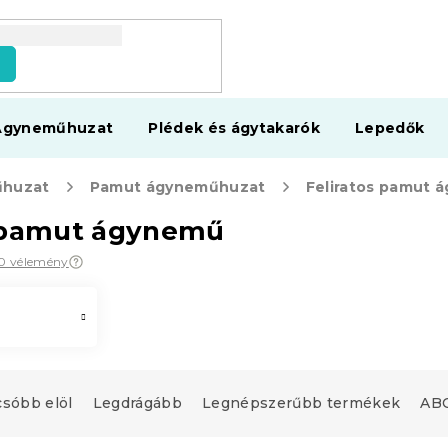
s
Ágyneműhuzat
Plédek és ágytakarók
Lepedők
huzat
Pamut ágyneműhuzat
Feliratos pamut 
s pamut ágynemű
60 vélemény
csóbb elöl
Legdrágább
Legnépszerűbb termékek
ABC