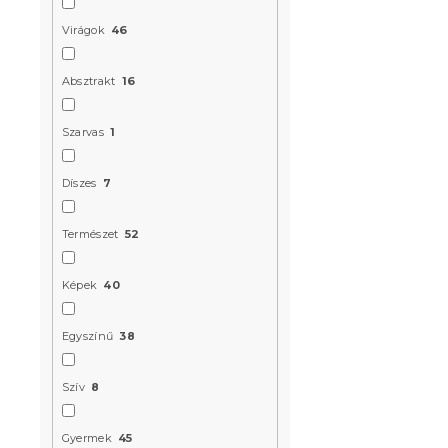
Kedvezményk
-15% "MINUSZ15
Virágok
46
Absztrakt
16
Szarvas
1
Díszes
7
Pamut ágy
SNOW mint
Természet
52
Raktáron
(>10 
6 324 Ft
Képek
40
Egyszínű
38
Újdonság
Kedvezményk
-10% "BTS10"
Szív
8
Gyermek
45