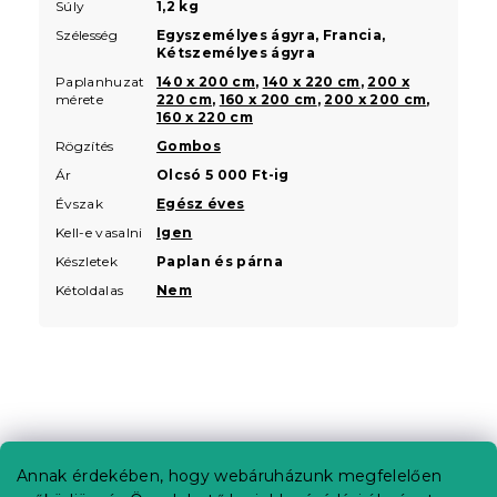
Súly
1,2 kg
Szélesség
Egyszemélyes ágyra, Francia,
Kétszemélyes ágyra
Paplanhuzat
140 x 200 cm
,
140 x 220 cm
,
200 x
mérete
220 cm
,
160 x 200 cm
,
200 x 200 cm
,
160 x 220 cm
Rögzítés
Gombos
Ár
Olcsó 5 000 Ft-ig
Évszak
Egész éves
Kell-e vasalni
Igen
Készletek
Paplan és párna
Kétoldalas
Nem
L
á
b
Annak érdekében, hogy webáruházunk megfelelően
Információ az Ön számára
l