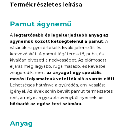
Termék részletes leírása
Pamut ágynemű
A
legtartósabb és legelterjedtebb anyag az
ágyneműk között kétségtelenül a pamut
. A
vásárlók nagyra értékelik kiváló jellemzőit és
kedvező árát. A pamut légáteresztő, puha, és
kiválóan elvezeti a nedvességet. Az előmosott
eljárás még lágyabb, rugalmasabb, és kevésbé
zsugorodik, mert
az anyagot egy speciális
mosási folyamatnak vetették alá a varrás előtt
.
Lehetséges hátránya a gyűrődés, ami vasalást
igényel. Az évek során bevált pamut természetes
rost, amelyet a gyapotnövényből nyernek, és
bőrbarát az egész test számára
.
Anyag