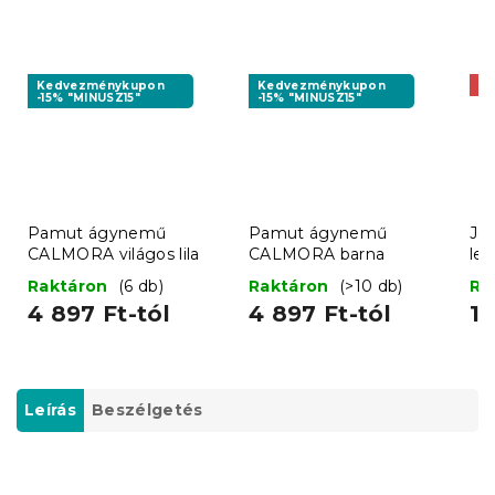
Kedvezménykupon
Kedvezménykupon
Ak
-15% "MINUSZ15"
-15% "MINUSZ15"
Pamut ágynemű
Pamut ágynemű
Jer
CALMORA világos lila
CALMORA barna
le
Raktáron
(6 db)
Raktáron
(>10 db)
Ra
4 897 Ft-tól
4 897 Ft-tól
1 
Leírás
Beszélgetés