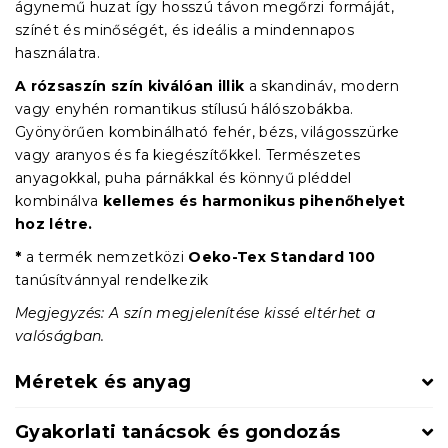
ágynemű huzat így hosszú távon megőrzi formáját,
színét és minőségét, és ideális a mindennapos
használatra.
A rózsaszín szín kiválóan illik
a skandináv, modern
vagy enyhén romantikus stílusú hálószobákba.
Gyönyörűen kombinálható fehér, bézs, világosszürke
vagy aranyos és fa kiegészítőkkel. Természetes
anyagokkal, puha párnákkal és könnyű pléddel
kombinálva
kellemes és harmonikus pihenőhelyet
hoz létre.
*
a termék nemzetközi
Oeko-Tex Standard 100
tanúsítvánnyal rendelkezik
Megjegyzés: A szín megjelenítése kissé eltérhet a
valóságban.
Méretek és anyag
Gyakorlati tanácsok és gondozás