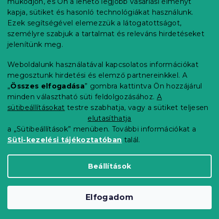
működjön, és Ön a lehető legjobb vásárlási élményt
é
Rendelés követése
kapja, sütiket és hasonló technológiákat használunk.
c
Ezek segítségével elemezzük a látogatottságot,
Szállítási lehetőségek
személyre szabjuk a tartalmat és releváns hirdetéseket
Fizetési lehetőségek
jelenítünk meg.
Reklamáció és áruvisszaküldés
Elérhetőség
Weboldalunk használatával kapcsolatos információkat
Általános szerződési feltételek
megosztunk hirdetési és elemző partnereinkkel. A
Adatvédelmi nyilatkozat
„
Összes elfogadása
” gombra kattintva Ön hozzájárul
minden választható süti feldolgozásához.
A
Blog
sütibeállításokat
testre szabhatja, vagy a sütiket teljesen
Partnereinknek
elutasíthatja
a „Sütibeállítások” menüben. További információkat a
Süti-kezelési tájékoztatóban
talál.
Shoptet Premium készítette
Beállítások
Copyright 2026
Elerheto otthon
. Minden jog
Elfogadom
fenntartva.
Süti beállítások szerkesztése