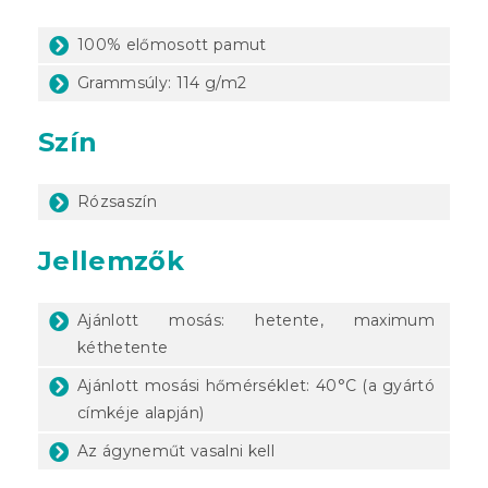
100% előmosott pamut
Grammsúly: 114 g/m2
Szín
Rózsaszín
Jellemzők
Ajánlott mosás: hetente, maximum
kéthetente
Ajánlott mosási hőmérséklet: 40°C (a gyártó
címkéje alapján)
Az ágyneműt vasalni kell