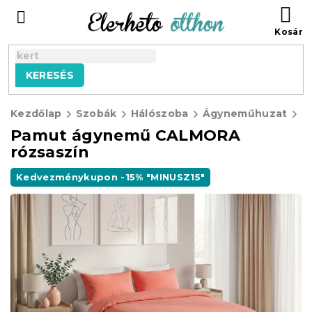
Ugrás
KO
a
fő
tartalomhoz
KERESÉS
Kezdőlap
Szobák
Hálószoba
Ágyneműhuzat
P
Pamut ágynemű CALMORA
rózsaszín
Kedvezménykupon -15% "MINUSZ15"