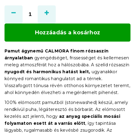
Egységár:
Hozzáadás a kosárhoz
Pamut ágynemű CALMORA finom rózsaszín
árnyalatban
gyengédséget, frissességet és kellemesen
meleg atmoszférát hoz a hálószobába. A szelíd rózsaszín
nyugodt és harmonikus hatást kelt,
ugyanakkor
könnyed romantikus hangulatot ad a térnek.
Visszafogott tónusa révén otthonos környezetet teremt,
ahol könnyedén élvezheti a megérdemelt pihenést.
100% előmosott pamutból (stonewashed) készül, amely
rendkívül puha, légáteresztő és bőrbarát. Az előmosott
kezelés azt jelenti, hogy
az anyag speciális mosási
folyamaton esett át a varrás előtt
, így tapintása
lágyabb, rugalmasabb és kevésbé zsugorodik. Az