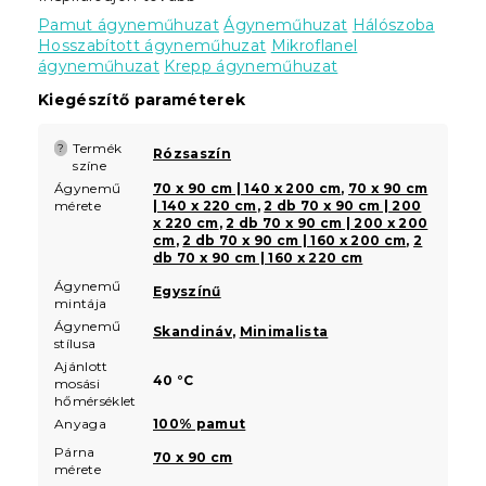
Pamut ágyneműhuzat
Ágyneműhuzat
Hálószoba
Hosszabított ágyneműhuzat
Mikroflanel
ágyneműhuzat
Krepp ágyneműhuzat
Kiegészítő paraméterek
Termék
?
Rózsaszín
színe
Ágynemű
70 x 90 cm | 140 x 200 cm
,
70 x 90 cm
mérete
| 140 x 220 cm
,
2 db 70 x 90 cm | 200
x 220 cm
,
2 db 70 x 90 cm | 200 x 200
cm
,
2 db 70 x 90 cm | 160 x 200 cm
,
2
db 70 x 90 cm | 160 x 220 cm
Ágynemű
Egyszínű
mintája
Ágynemű
Skandináv
,
Minimalista
stílusa
Ajánlott
40 °C
mosási
hőmérséklet
Anyaga
100% pamut
Párna
70 x 90 cm
mérete