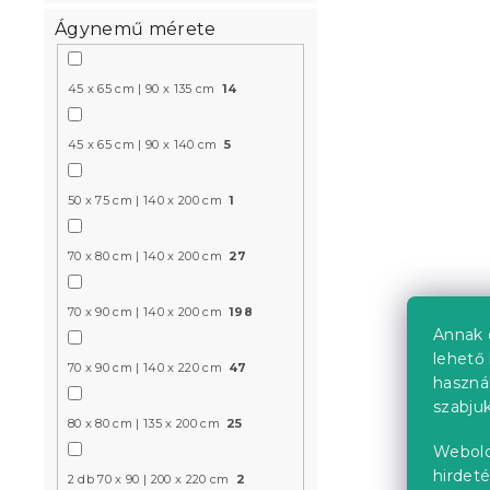
Ágynemű mérete
45 x 65 cm | 90 x 135 cm
14
45 x 65 cm | 90 x 140 cm
5
Pamut ágy
világoskék
50 x 75 cm | 140 x 200 cm
1
Raktáron
(>10 
6 324 Ft
70 x 80 cm | 140 x 200 cm
27
70 x 90 cm | 140 x 200 cm
198
Annak 
Újdonság
lehető 
70 x 90 cm | 140 x 220 cm
47
haszná
szabjuk
80 x 80 cm | 135 x 200 cm
25
Webold
hirdeté
2 db 70 x 90 | 200 x 220 cm
2