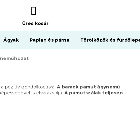
Üres kosár
KOSÁR
Ágyak
Paplan és párna
Törölközők és fürdőlep
yneműhuzat
 a pozitív gondolkodásra.
A barack pamut ágynemű
pességével is elvarázsolja.
A pamutszálak teljesen