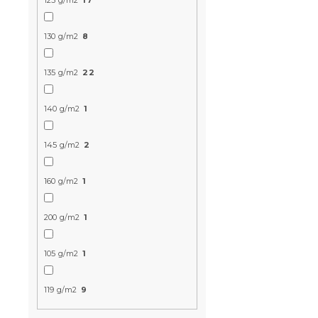
125 g/m2
17
Újdonság
130 g/m2
8
135 g/m2
22
140 g/m2
1
145 g/m2
2
Muszlin ág
világosszür
160 g/m2
1
Raktáron
(>10 
9 018 Ft-tó
200 g/m2
1
105 g/m2
1
Újdonság
119 g/m2
9
Kedvezményk
-15% "MINUSZ15