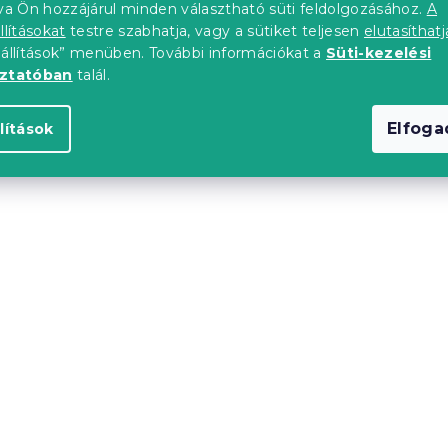
tva Ön hozzájárul minden választható süti feldolgozásához.
A
llításokat
testre szabhatja, vagy a sütiket teljesen
elutasíthatj
eállítások” menüben. További információkat a
Süti-kezelési
nemű DENYX
Pamut ágynemű DENYX
oztatóban
talál.
ke cipzár
BLEND szürke hotelszo
zseb
Elfog
lítások
db)
Raktáron
(>10 db)
l
4 739 Ft
Újdonság