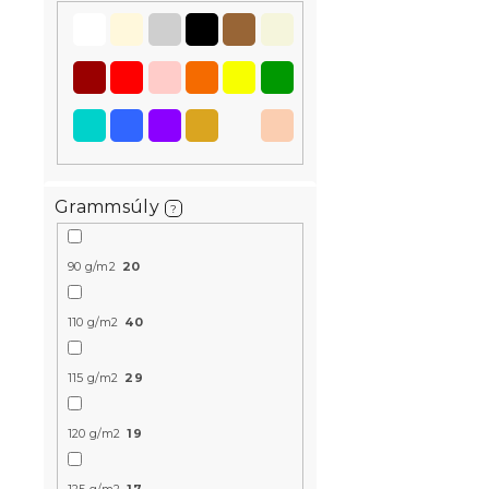
6 324 Ft
Újdonság
Grammsúly
?
90 g/m2
20
110 g/m2
40
Musselin á
MUSSARI vi
115 g/m2
29
Raktáron
(>10 
9 018 Ft-tó
120 g/m2
19