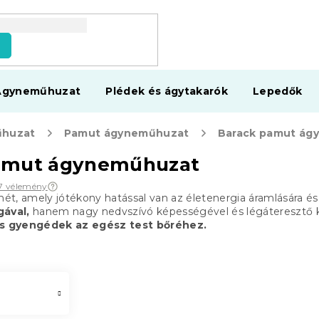
s
Ágyneműhuzat
Plédek és ágytakarók
Lepedők
huzat
Pamut ágyneműhuzat
Barack pamut ág
amut ágyneműhuzat
67 vélemény
ínét, amely jótékony hatással van az életenergia áramlására és
ával,
hanem nagy nedvszívó képességével és légáteresztő ké
s gyengédek az egész test bőréhez.