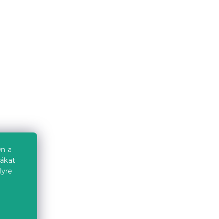
Pamut ágynemű CORALIS
mut
színes kivitel
Raktáron
(>10 db)
6 324 Ft
n a
Újdonság
iákat
lyre
a