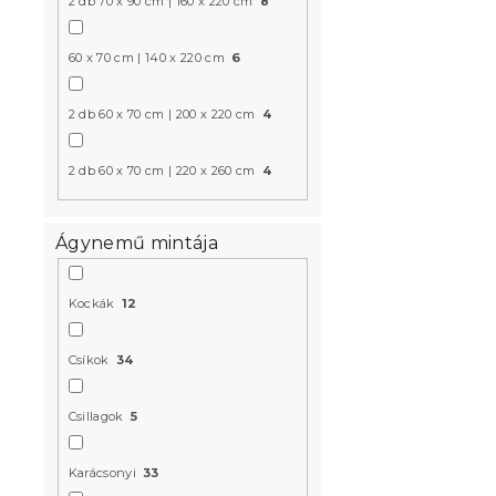
2 db 70 x 90 cm | 160 x 220 cm
8
Pamut ágy
BLEND világ
60 x 70 cm | 140 x 220 cm
6
Raktáron
(>10 
2 db 60 x 70 cm | 200 x 220 cm
4
4 739 Ft-tó
2 db 60 x 70 cm | 220 x 260 cm
4
Újdonság
Ágynemű mintája
Kedvezményk
-15% "MINUSZ15
Kockák
12
Csíkok
34
Csillagok
5
Pamut ágy
Karácsonyi
33
CUBIS zöld