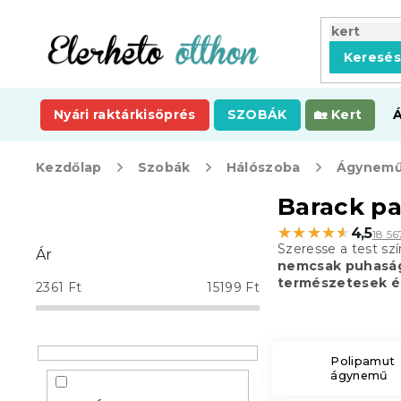
Ugrás
a
fő
Keresé
tartalomhoz
Nyári raktárkisöprés
SZOBÁK
Kert
Kezdőlap
Szobák
Hálószoba
Ágynemű
O
Barack p
l
★★★★★
★★★★★
4,5
18 5
d
Szeresse a test sz
Ár
a
nemcsak puhaság
l
természetesek é
2361
Ft
15199
Ft
s
ó
p
a
Polipamut
ágynemű
n
e