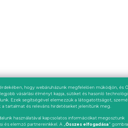
nemű BEELUNE
Pamut ágynemű BLACK
CUBIS fekete, 100% pa
db)
Raktáron
(>10 db)
6 324 Ft
érdekében, hogy webáruházunk megfelelően működjön, és Ö
Újdonság
legjobb vásárlási élményt kapja, sütiket és hasonló technológ
lunk. Ezek segítségével elemezzük a látogatottságot, szemé
 a tartalmat és releváns hirdetéseket jelenítünk meg.
alunk használatával kapcsolatos információkat megosztunk
si és elemző partnereinkkel. A „
Összes elfogadása
” gombr