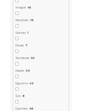
Raktáron
(>10 
Virágok
45
6 324 Ft
Absztrakt
16
Újdonság
Szarvas
1
Kedvezményk
-10% "BTS10"
Díszes
7
Természet
50
Képek
40
Pamut ágyn
Egyszínű
42
JUNGLE JOY 
Raktáron
(>10 
Szív
8
2 361 Ft
Gyermek
46