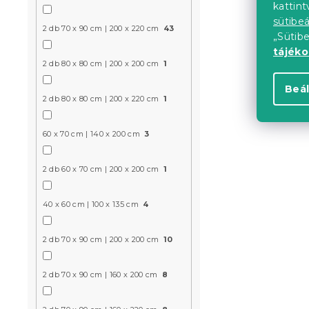
kattin
sütibeá
2 db 70 x 90 cm | 200 x 220 cm
43
„Sütib
Pamut ágy
tájék
2 db 80 x 80 cm | 200 x 200 cm
1
BLEND szür
Beál
2 db 80 x 80 cm | 200 x 220 cm
1
Raktáron
(>10 
4 739 Ft-tó
60 x 70 cm | 140 x 200 cm
3
2 db 60 x 70 cm | 200 x 200 cm
1
Újdonság
40 x 60 cm | 100 x 135 cm
4
2 db 70 x 90 cm | 200 x 200 cm
10
2 db 70 x 90 cm | 160 x 200 cm
8