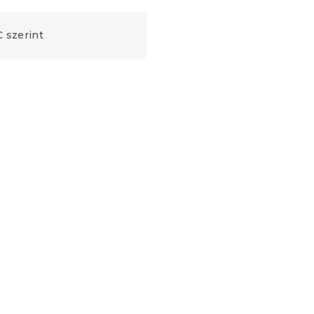
 szerint
Újdonság
Kedvezménykupon
-10% "BTS10"
ű
Gyermek pamut ágynemű
MINI TRUCKS TALES kék,
100% pamut
Raktáron
(>10 db)