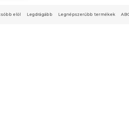
csóbb elöl
Legdrágább
Legnépszerűbb termékek
ABC
Újdonság
upon
Kedvezménykupon
-10% "BTS10"
mut ágynemű
Gyerek pamut ágynem
EAM TALES
MAGIC UNICORN TALES
% pamut
fehér, 100% pamut
db)
Raktáron
(>10 db)