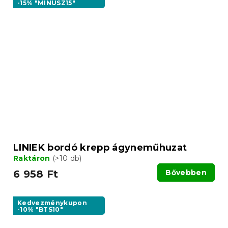
-15% "MINUSZ15"
LINIEK bordó krepp ágyneműhuzat
Raktáron
(>10 db)
6 958 Ft
Bővebben
Kedvezménykupon
-10% "BTS10"