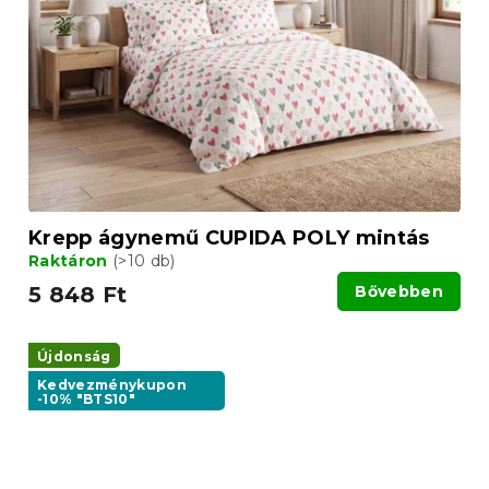
Krepp ágynemű CUPIDA POLY mintás
Raktáron
(>10 db)
5 848 Ft
Bővebben
Újdonság
Kedvezménykupon
-10% "BTS10"