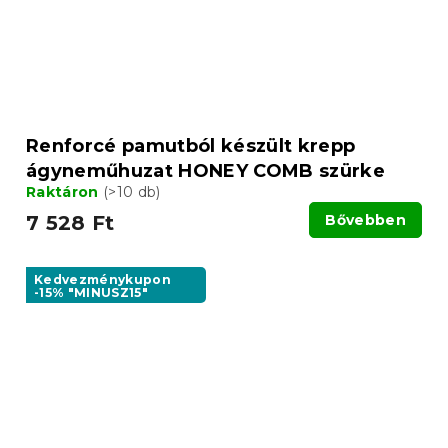
Renforcé pamutból készült krepp
ágyneműhuzat HONEY COMB szürke
Raktáron
(>10 db)
7 528 Ft
Bővebben
Kedvezménykupon
-15% "MINUSZ15"