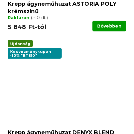
Krepp ágyneműhuzat ASTORIA POLY
krémszínű
Raktáron
(>10 db)
5 848 Ft-tól
Bővebben
Újdonság
Kedvezménykupon
-10% "BTS10"
Krepp ágyneműhuzat DENYX BLEND