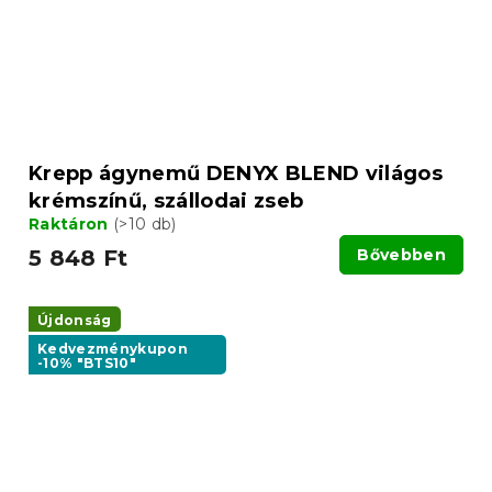
Krepp ágynemű DENYX BLEND világos
krémszínű, szállodai zseb
Raktáron
(>10 db)
5 848 Ft
Bővebben
Újdonság
Kedvezménykupon
-10% "BTS10"