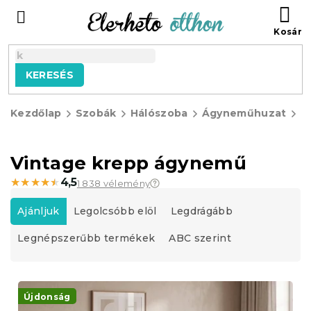
Ugrás
KO
a
fő
tartalomhoz
KERESÉS
Kezdőlap
Szobák
Hálószoba
Ágyneműhuzat
K
á
Vintage krepp ágynemű
★★★★★
★★★★★
4,5
1 838 vélemény
T
e
Ajánljuk
Legolcsóbb elöl
Legdrágább
r
Legnépszerűbb termékek
ABC szerint
m
é
k
T
e
e
Újdonság
k