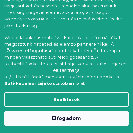
kapja, sütiket és hasonló technológiákat használunk.
Ezek segítségével elemezzük a látogatottságot,
Kedvezménykupon
-15% "MINUSZ15"
személyre szabjuk a tartalmat és releváns hirdetéseket
jelenítünk meg.
Weboldalunk használatával kapcsolatos információkat
megosztunk hirdetési és elemző partnereinkkel. A
„
Összes elfogadása
” gombra kattintva Ön hozzájárul
minden választható süti feldolgozásához.
A
sütibeállításokat
testre szabhatja, vagy a sütiket teljesen
elutasíthatja
a „Sütibeállítások” menüben. További információkat a
Süti-kezelési tájékoztatóban
talál.
Beállítások
Krepp ágynemű ALTERNA POLY szürke
Raktáron
(>10 db)
5 690 Ft-tól
Bővebben
Elfogadom