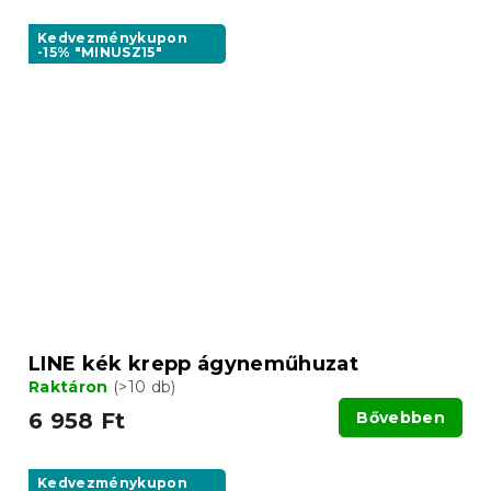
Kedvezménykupon
-15% "MINUSZ15"
LINE kék krepp ágyneműhuzat
Raktáron
(>10 db)
6 958 Ft
Bővebben
Kedvezménykupon