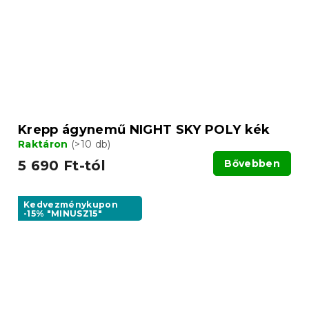
Krepp ágynemű NIGHT SKY POLY kék
Raktáron
(>10 db)
5 690 Ft-tól
Bővebben
Kedvezménykupon
-15% "MINUSZ15"