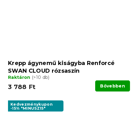
Krepp ágynemű kiságyba Renforcé
SWAN CLOUD rózsaszín
Raktáron
(>10 db)
3 788 Ft
Bővebben
Kedvezménykupon
-15% "MINUSZ15"