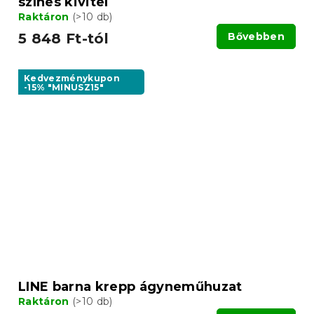
színes kivitel
Raktáron
(>10 db)
5 848 Ft-tól
Bővebben
Kedvezménykupon
-15% "MINUSZ15"
LINE barna krepp ágyneműhuzat
Raktáron
(>10 db)