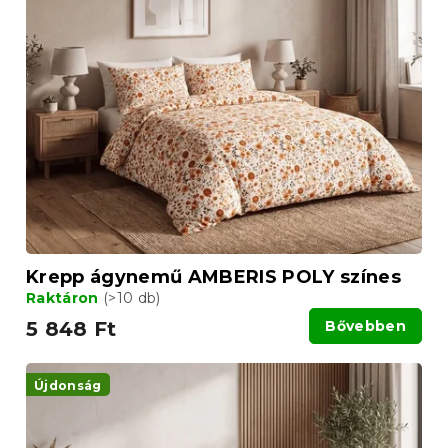
r
r
m
e
é
n
k
d
e
e
k
z
l
é
i
s
s
e
t
á
j
a
Krepp ágynemű AMBERIS POLY színes
Raktáron
(>10 db)
5 848 Ft
Bővebben
Újdonság