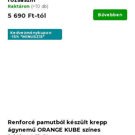
rózsaszín
Raktáron
(>10 db)
5 690 Ft-tól
Bővebben
Kedvezménykupon
-15% "MINUSZ15"
Renforcé pamutból készült krepp
ágynemű ORANGE KUBE színes