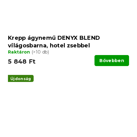
Krepp ágynemű DENYX BLEND
világosbarna, hotel zsebbel
Raktáron
(>10 db)
5 848 Ft
Bővebben
Újdonság