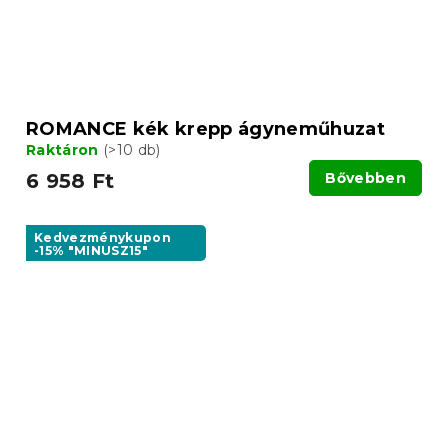
ROMANCE kék krepp ágyneműhuzat
Raktáron
(>10 db)
6 958 Ft
Bővebben
Kedvezménykupon
-15% "MINUSZ15"