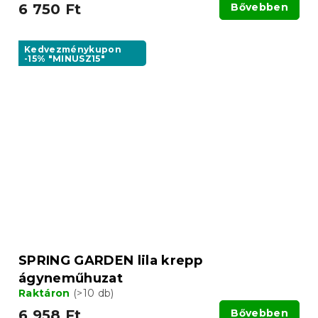
6 750 Ft
Bővebben
Kedvezménykupon
-15% "MINUSZ15"
SPRING GARDEN lila krepp
ágyneműhuzat
Raktáron
(>10 db)
6 958 Ft
Bővebben