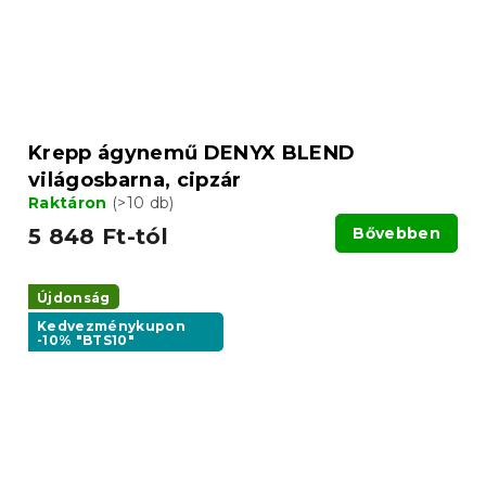
Krepp ágynemű DENYX BLEND
világosbarna, cipzár
Raktáron
(>10 db)
5 848 Ft-tól
Bővebben
Újdonság
Kedvezménykupon
-10% "BTS10"