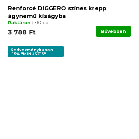
Renforcé DIGGERO színes krepp
ágynemű kiságyba
Raktáron
(>10 db)
3 788 Ft
Bővebben
Kedvezménykupon
-15% "MINUSZ15"