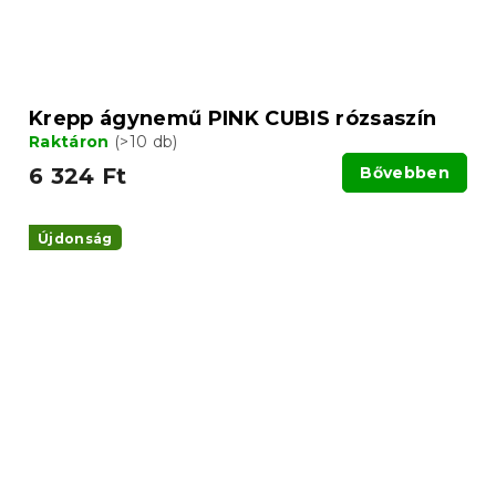
Krepp ágynemű PINK CUBIS rózsaszín
Raktáron
(>10 db)
6 324 Ft
Bővebben
Újdonság