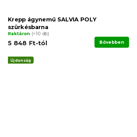
Krepp ágynemű SALVIA POLY
szürkésbarna
Raktáron
(>10 db)
5 848 Ft-tól
Bővebben
Újdonság