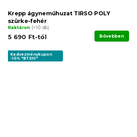
Krepp ágyneműhuzat TIRSO POLY
szürke-fehér
Raktáron
(>10 db)
5 690 Ft-tól
Bővebben
Kedvezménykupon
-10% "BTS10"