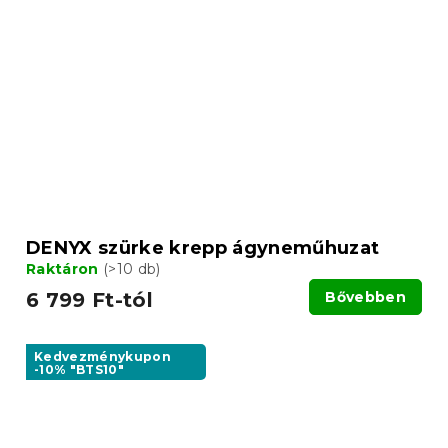
DENYX szürke krepp ágyneműhuzat
Raktáron
(>10 db)
6 799 Ft-tól
Bővebben
Kedvezménykupon
-10% "BTS10"