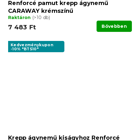
Renforcé pamut krepp ágynemű
CARAWAY krémszínű
Raktáron
(>10 db)
7 483 Ft
Bővebben
Kedvezménykupon
-10% "BTS10"
Krepp ágynemű kiságyhoz Renforcé