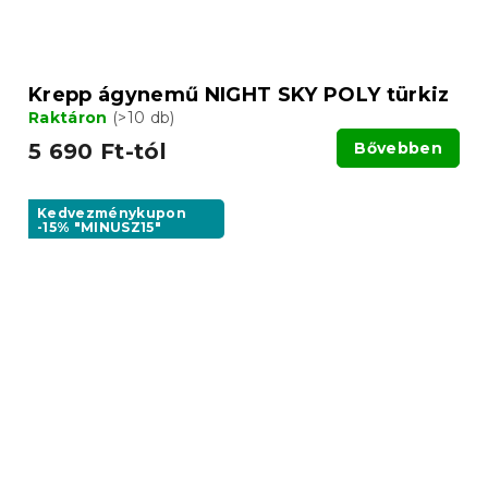
Krepp ágynemű NIGHT SKY POLY türkiz
Raktáron
(>10 db)
5 690 Ft-tól
Bővebben
Kedvezménykupon
-15% "MINUSZ15"