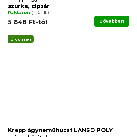
szürke, cipzár
Raktáron
(>10 db)
5 848 Ft-tól
Bővebben
Újdonság
Krepp ágyneműhuzat LANSO POLY