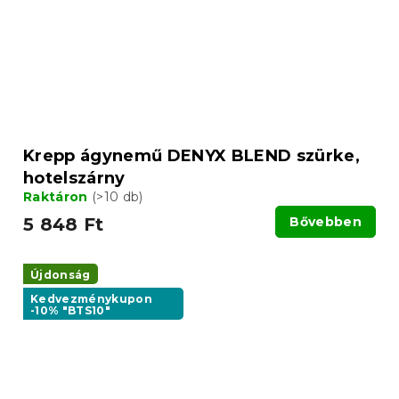
Krepp ágynemű DENYX BLEND szürke,
hotelszárny
Raktáron
(>10 db)
5 848 Ft
Bővebben
Újdonság
Kedvezménykupon
-10% "BTS10"