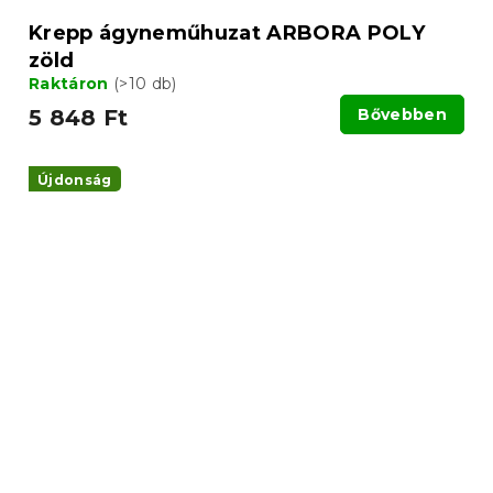
Krepp ágyneműhuzat ARBORA POLY
zöld
Raktáron
(>10 db)
5 848 Ft
Bővebben
Újdonság