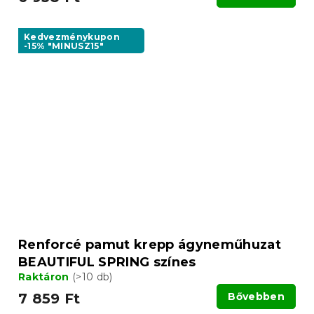
Kedvezménykupon
-15% "MINUSZ15"
Renforcé pamut krepp ágyneműhuzat
BEAUTIFUL SPRING színes
Raktáron
(>10 db)
7 859 Ft
Bővebben