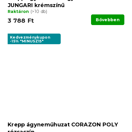
JUNGARI krémszínű
Raktáron
(>10 db)
3 788 Ft
Bővebben
Kedvezménykupon
-15% "MINUSZ15"
Krepp ágyneműhuzat CORAZON POLY