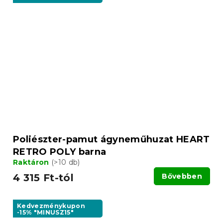
Poliészter-pamut ágyneműhuzat HEART
RETRO POLY barna
Raktáron
(>10 db)
4 315 Ft-tól
Bővebben
Kedvezménykupon
-15% "MINUSZ15"