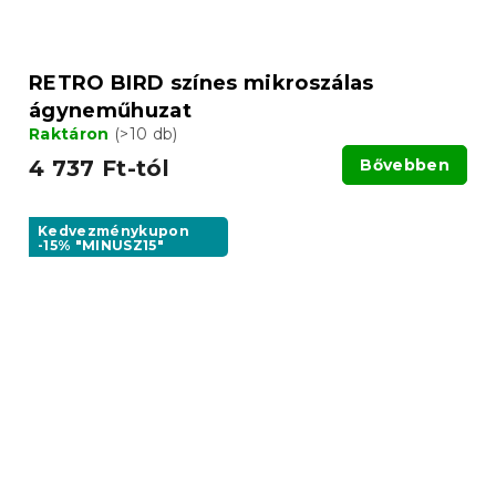
RETRO BIRD színes mikroszálas
ágyneműhuzat
Raktáron
(>10 db)
4 737 Ft-tól
Bővebben
Kedvezménykupon
-15% "MINUSZ15"