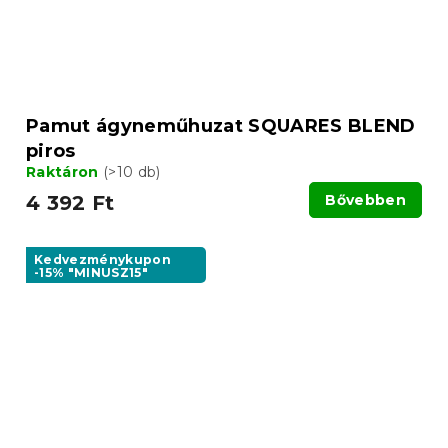
Pamut ágyneműhuzat SQUARES BLEND
piros
Raktáron
(>10 db)
4 392 Ft
Bővebben
Kedvezménykupon
-15% "MINUSZ15"