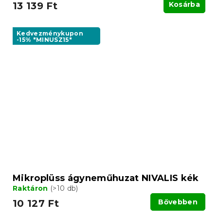
13 139 Ft
Kosárba
Kedvezménykupon
-15% "MINUSZ15"
Mikroplüss ágyneműhuzat NIVALIS kék
Raktáron
(>10 db)
10 127 Ft
Bővebben