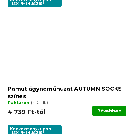
-15% "MINUSZ15"
Pamut ágyneműhuzat AUTUMN SOCKS
színes
Raktáron
(>10 db)
4 739 Ft-tól
Bővebben
Kedvezménykupon
-15% "MINUSZ15"