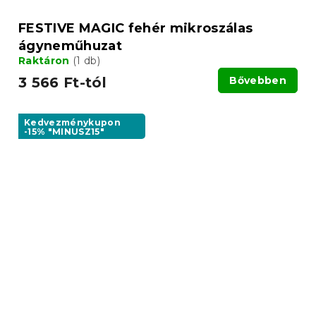
FESTIVE MAGIC fehér mikroszálas
ágyneműhuzat
Raktáron
(1 db)
3 566 Ft-tól
Bővebben
Kedvezménykupon
-15% "MINUSZ15"