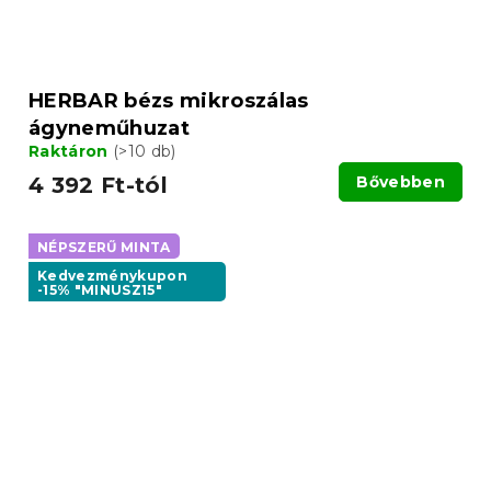
HERBAR bézs mikroszálas
ágyneműhuzat
Raktáron
(>10 db)
4 392 Ft-tól
Bővebben
NÉPSZERŰ MINTA
Kedvezménykupon
-15% "MINUSZ15"