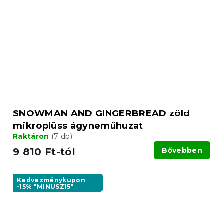
SNOWMAN AND GINGERBREAD zöld
mikroplüss ágyneműhuzat
Raktáron
(7 db)
9 810 Ft-tól
Bővebben
Kedvezménykupon
-15% "MINUSZ15"