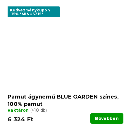
Kedvezménykupon
-15% "MINUSZ15"
Pamut ágynemű BLUE GARDEN színes,
100% pamut
Raktáron
(>10 db)
6 324 Ft
Bővebben