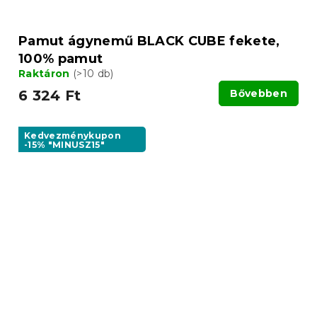
Pamut ágynemű BLACK CUBE fekete,
100% pamut
Raktáron
(>10 db)
6 324 Ft
Bővebben
Kedvezménykupon
-15% "MINUSZ15"