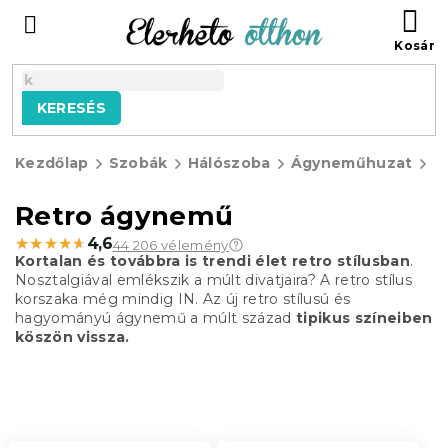
Ugrás
KO
a
fő
tartalomhoz
KERESÉS
Kezdőlap
Szobák
Hálószoba
Ágyneműhuzat
R
á
Retro ágynemű
★★★★★
★★★★★
4,6
44 206 vélemény
Kortalan és továbbra is trendi élet retro stílusban
.
Nosztalgiával emlékszik a múlt divatjaira? A retro stílus
korszaka még mindig IN. Az új retro stílusú és
hagyományú ágynemű a múlt század
tipikus színeiben
köszön vissza.