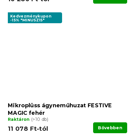
Kedvezménykupon
-15% "MINUSZ15"
Mikroplüss ágyneműhuzat FESTIVE
MAGIC fehér
Raktáron
(>10 db)
11 078 Ft-tól
Bővebben