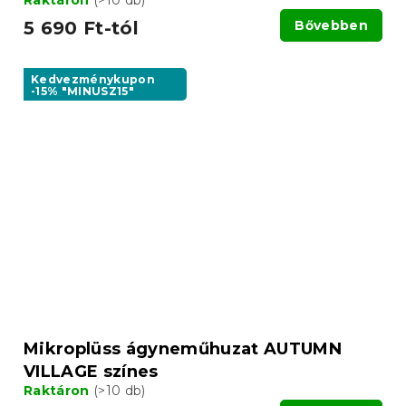
Raktáron
(>10 db)
5 690 Ft-tól
Bővebben
Kedvezménykupon
-15% "MINUSZ15"
Mikroplüss ágyneműhuzat AUTUMN
VILLAGE színes
Raktáron
(>10 db)