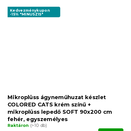
Kedvezménykupon
-15% "MINUSZ15"
Mikroplüss ágyneműhuzat készlet
COLORED CATS krém színű +
mikroplüss lepedő SOFT 90x200 cm
fehér, egyszemélyes
Raktáron
(>10 db)