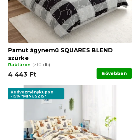
Pamut ágynemű SQUARES BLEND
szürke
Raktáron
(>10 db)
4 443 Ft
Bővebben
Kedvezménykupon
-15% "MINUSZ15"