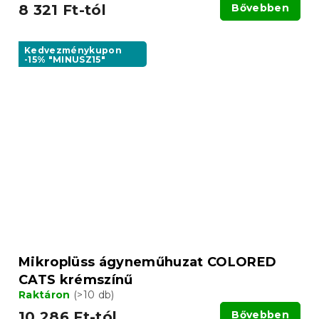
8 321 Ft-tól
Bővebben
Kedvezménykupon
-15% "MINUSZ15"
Mikroplüss ágyneműhuzat COLORED
CATS krémszínű
Raktáron
(>10 db)
10 286 Ft-tól
Bővebben