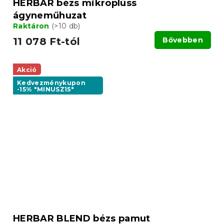
HERBAR bézs mikroplüss
ágyneműhuzat
Raktáron
(>10 db)
11 078 Ft-tól
Bővebben
Akció
Kedvezménykupon
-15% "MINUSZ15"
HERBAR BLEND bézs pamut