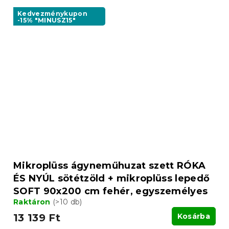
Kedvezménykupon
-15% "MINUSZ15"
Mikroplüss ágyneműhuzat szett RÓKA
ÉS NYÚL sötétzöld + mikroplüss lepedő
SOFT 90x200 cm fehér, egyszemélyes
Raktáron
(>10 db)
13 139 Ft
Kosárba