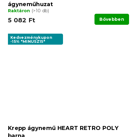
ágyneműhuzat
Raktáron
(>10 db)
5 082 Ft
Bővebben
Kedvezménykupon
-15% "MINUSZ15"
Krepp ágynemű HEART RETRO POLY
barna