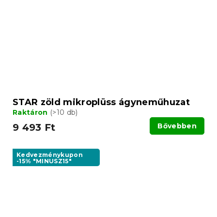
STAR zöld mikroplüss ágyneműhuzat
Raktáron
(>10 db)
9 493 Ft
Bővebben
Kedvezménykupon
-15% "MINUSZ15"