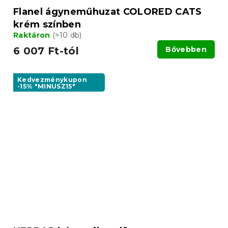
Flanel ágyneműhuzat COLORED CATS
krém színben
Raktáron
(>10 db)
6 007 Ft-tól
Bővebben
Kedvezménykupon
-15% "MINUSZ15"