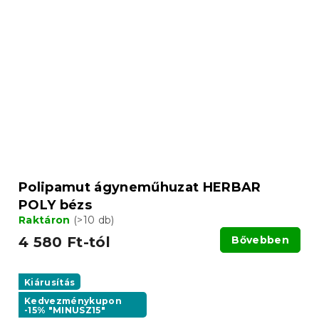
Polipamut ágyneműhuzat HERBAR
POLY bézs
Raktáron
(>10 db)
4 580 Ft-tól
Bővebben
Kiárusítás
Kedvezménykupon
-15% "MINUSZ15"