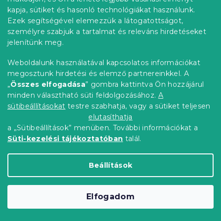
n
é
kapja, sütiket és hasonló technológiákat használunk.
Rendelés követése
y
c
Ezek segítségével elemezzük a látogatottságot,
í
Szállítási lehetőségek
személyre szabjuk a tartalmat és releváns hirdetéseket
t
Fizetési lehetőségek
á
jelenítünk meg.
Reklamáció és áruvisszaküldés
s
e
Elérhetőség
Weboldalunk használatával kapcsolatos információkat
l
Általános szerződési feltételek
megosztunk hirdetési és elemző partnereinkkel. A
e
„
Összes elfogadása
” gombra kattintva Ön hozzájárul
Adatvédelmi nyilatkozat
m
minden választható süti feldolgozásához.
A
Blog
e
sütibeállításokat
testre szabhatja, vagy a sütiket teljesen
i
Partnereinknek
elutasíthatja
a „Sütibeállítások” menüben. További információkat a
Süti-kezelési tájékoztatóban
talál.
Shoptet Premium készítette
Beállítások
Copyright 2026
Elerheto otthon
. Minden jog
Elfogadom
fenntartva.
Süti beállítások szerkesztése