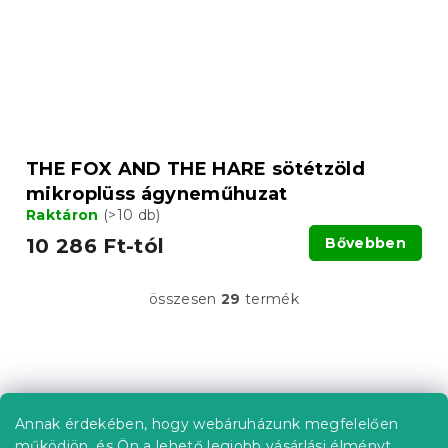
THE FOX AND THE HARE sötétzöld
mikroplüss ágyneműhuzat
Raktáron
(>10 db)
10 286 Ft-tól
Bővebben
összesen
29
termék
L
i
s
t
L
a
á
i
b
r
Annak érdekében, hogy webáruházunk megfelelően
Információ az Ön számára
á
l
működjön, és Ön a lehető legjobb vásárlási élményt