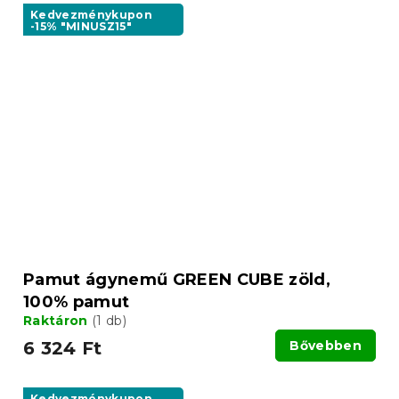
Kedvezménykupon
-15% "MINUSZ15"
Pamut ágynemű GREEN CUBE zöld,
100% pamut
Raktáron
(1 db)
6 324 Ft
Bővebben
Kedvezménykupon