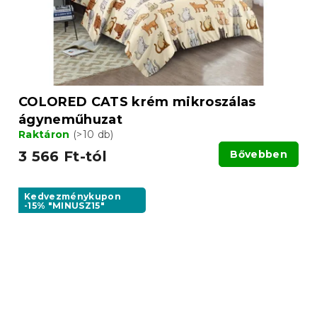
COLORED CATS krém mikroszálas
ágyneműhuzat
Raktáron
(>10 db)
3 566 Ft-tól
Bővebben
Kedvezménykupon
-15% "MINUSZ15"