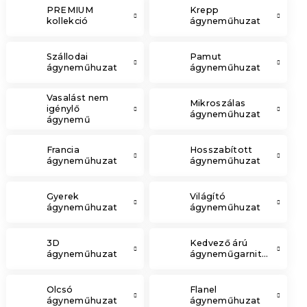
PREMIUM
Krepp
kollekció
ágyneműhuzat
Szállodai
Pamut
ágyneműhuzat
ágyneműhuzat
Vasalást nem
Mikroszálas
igénylő
ágyneműhuzat
ágynemű
Francia
Hosszabított
ágyneműhuzat
ágyneműhuzat
Gyerek
Világító
ágyneműhuzat
ágyneműhuzat
3D
Kedvező árú
ágyneműhuzat
ágyneműgarnitúrák
Olcsó
Flanel
ágyneműhuzat
ágyneműhuzat