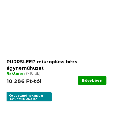
PURRSLEEP mikroplüss bézs
ágyneműhuzat
Raktáron
(>10 db)
10 286 Ft-tól
Bővebben
Kedvezménykupon
-15% "MINUSZ15"