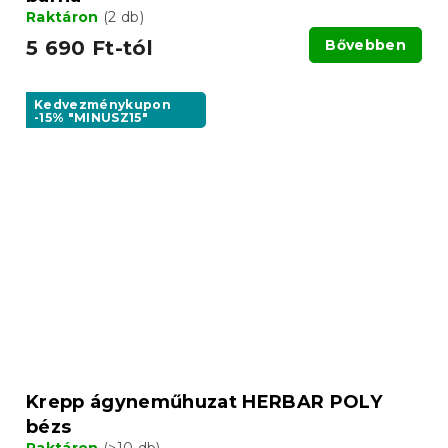
Raktáron
(2 db)
5 690 Ft-tól
Bővebben
Kedvezménykupon
-15% "MINUSZ15"
Krepp ágyneműhuzat HERBAR POLY
bézs