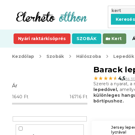
Ugrás
a
fő
Keresé
tartalomhoz
Nyári raktárkisöprés
SZOBÁK
Kert
Kezdőlap
Szobák
Hálószoba
Lepedők
O
Barack l
l
★★★★★
★★★★★
4,5
36 3
d
Szereti a nyarat, 
Ár
a
lepedővel,
amellye
l
különleges hang
1640
Ft
16716
Ft
s
bőrtípushoz.
ó
p
a
n
Jersey lep
lycrával
e