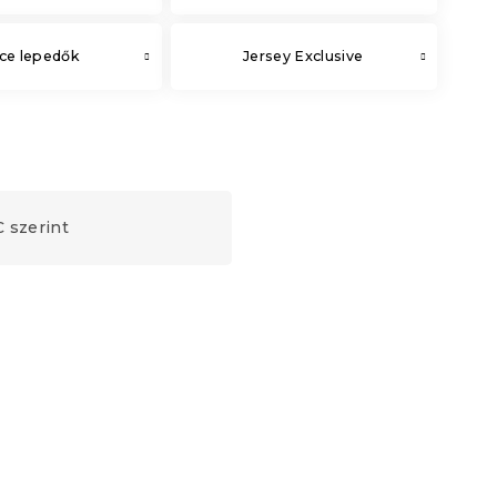
ce lepedők
Jersey Exclusive
 szerint
Újdonság
Kedvezménykupon
-10% "BTS10"