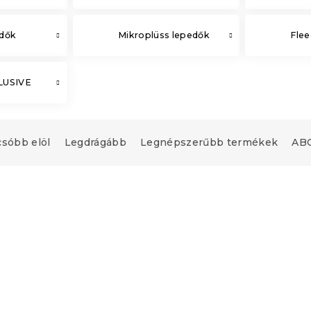
edők
Mikroplüss lepedők
Flee
CLUSIVE
csóbb elöl
Legdrágább
Legnépszerűbb termékek
ABC
Újdonság
upon