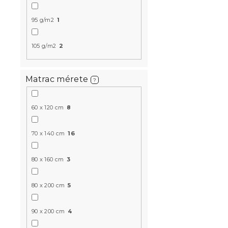
Újdonság
95 g/m2
1
105 g/m2
2
Matrac mérete
?
60 x 120 cm
8
Mikroszála
RETRO BIRD
70 x 140 cm
16
cm
Raktáron
(>10 
80 x 160 cm
3
2 361 Ft
80 x 200 cm
5
Újdonság
90 x 200 cm
4