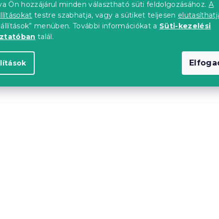
tva Ön hozzájárul minden választható süti feldolgozásához.
A
llításokat
testre szabhatja, vagy a sütiket teljesen
elutasíthatj
eállítások” menüben. További információkat a
Süti-kezelési
Újdonság
oztatóban
talál.
upon
Kedvezménykupon
-10% "BTS10"
Elfog
lítások
s gumis lepedő
Mikroszálas gumis lepe
rolkék 90 x 200
MOLTON világoszöld 18
200 cm
db)
Raktáron
(8 db)
3 946 Ft