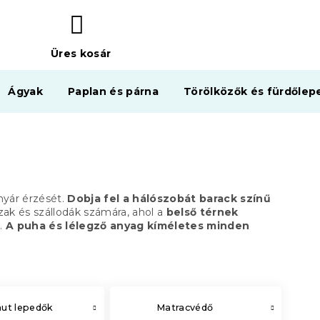
Üres kosár
KOSÁR
Ágyak
Paplan és párna
Törölközők és fürdőlep
nyár érzését.
Dobja fel a hálószobát barack színű
k és szállodák számára, ahol a
belső térnek
t.
A puha és lélegző anyag kíméletes minden
ut lepedők
Matracvédő