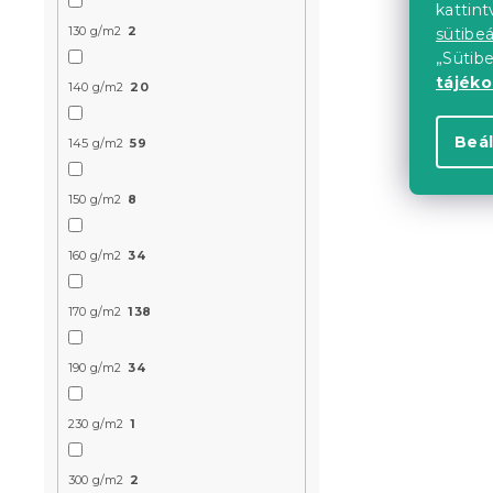
kattin
130 g/m2
2
sütibeá
„Sütib
Újdonság
tájék
140 g/m2
20
Kedvezményk
-10% "BTS10"
Beál
145 g/m2
59
150 g/m2
8
160 g/m2
34
Mikroszála
170 g/m2
138
MOLTON pet
cm
190 g/m2
34
Raktáron
(>10 
2 203 Ft
230 g/m2
1
300 g/m2
2