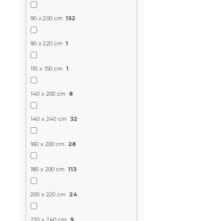
Jersey gumi
90 x 200 cm
152
sötét bordó
Raktáron
(>10 
90 x 220 cm
1
5 214 Ft
110 x 150 cm
1
140 x 200 cm
8
Újdonság
140 x 240 cm
32
160 x 200 cm
28
180 x 200 cm
113
200 x 220 cm
24
Mikroszála
CORAZON k
220 x 240 cm
9