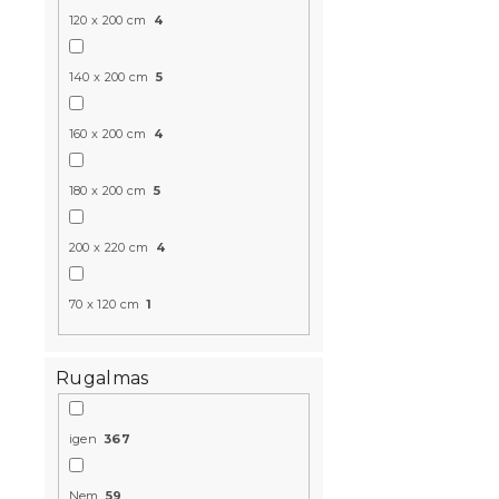
120 x 200 cm
4
140 x 200 cm
5
160 x 200 cm
4
Mikroszála
180 x 200 cm
5
WILDFLOWE
180x200 c
200 x 220 cm
4
Várható készle
70 x 120 cm
1
3 154 Ft
Rugalmas
Újdonság
igen
367
Nem
59