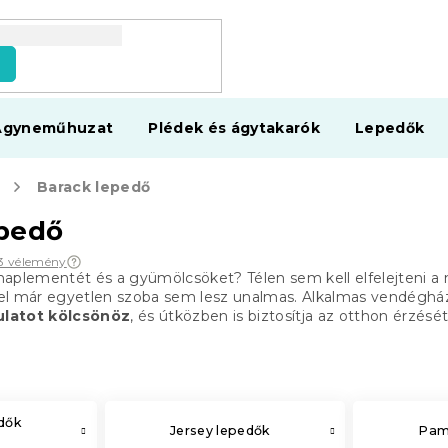
s
Ágyneműhuzat
Plédek és ágytakarók
Lepedők
Barack lepedő
epedő
13 vélemény
a naplementét és a gyümölcsöket? Télen sem kell elfelejteni a 
l már egyetlen szoba sem lesz unalmas. Alkalmas vendégháza
ulatot kölcsönöz
, és útközben is biztosítja az otthon érzésé
edők
Jersey lepedők
Pam