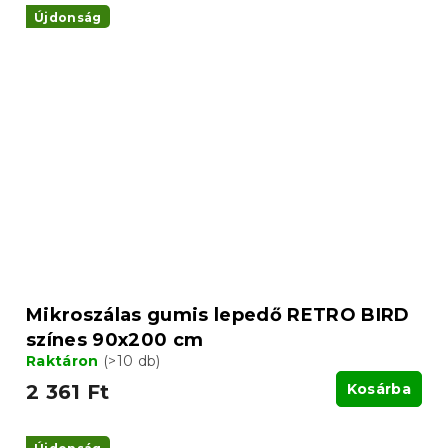
Újdonság
Mikroszálas gumis lepedő RETRO BIRD
színes 90x200 cm
Raktáron
(>10 db)
2 361 Ft
Kosárba