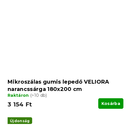
Mikroszálas gumis lepedő VELIORA
narancssárga 180x200 cm
Raktáron
(>10 db)
3 154 Ft
Kosárba
Újdonság