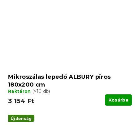
Mikroszálas lepedő ALBURY piros
180x200 cm
Raktáron
(>10 db)
3 154 Ft
Kosárba
Újdonság