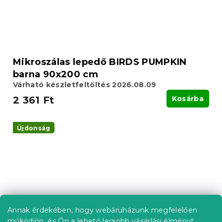
Mikroszálas lepedő BIRDS PUMPKIN
barna 90x200 cm
Várható készletfeltöltés 2026.08.09
2 361 Ft
Kosárba
Újdonság
Annak érdekében, hogy webáruházunk megfelelően
működjön, és Ön a lehető legjobb vásárlási élményt