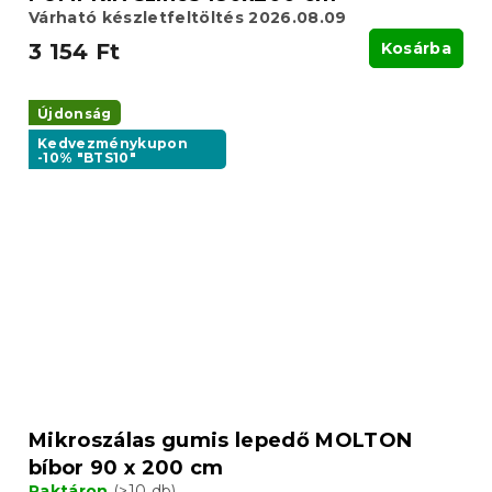
Várható készletfeltöltés 2026.08.09
3 154 Ft
Kosárba
Újdonság
Kedvezménykupon
-10% "BTS10"
Mikroszálas gumis lepedő MOLTON
bíbor 90 x 200 cm
Raktáron
(>10 db)