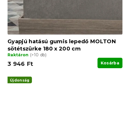
Gyapjú hatású gumis lepedő MOLTON
sötétszürke 180 x 200 cm
Raktáron
(>10 db)
3 946 Ft
Kosárba
Újdonság