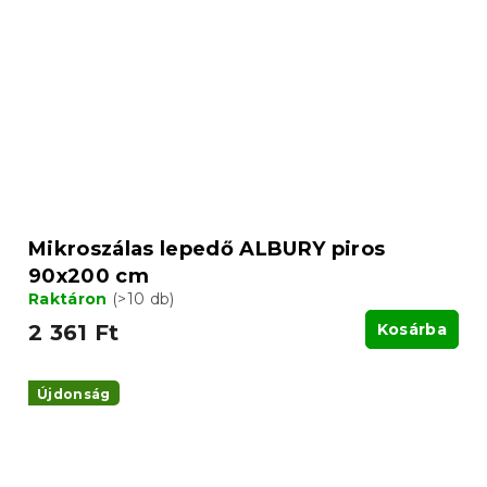
Mikroszálas lepedő ALBURY piros
90x200 cm
Raktáron
(>10 db)
2 361 Ft
Kosárba
Újdonság