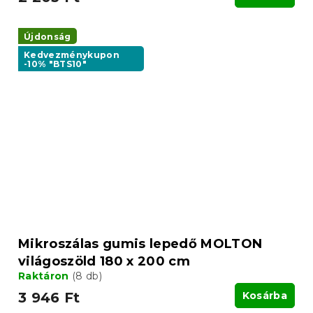
Újdonság
Kedvezménykupon
-10% "BTS10"
Mikroszálas gumis lepedő MOLTON
világoszöld 180 x 200 cm
Raktáron
(8 db)
3 946 Ft
Kosárba