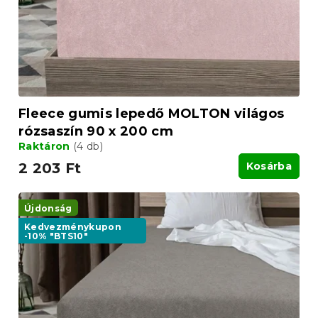
Fleece gumis lepedő MOLTON világos
rózsaszín 90 x 200 cm
Raktáron
(4 db)
2 203 Ft
Kosárba
Újdonság
Kedvezménykupon
-10% "BTS10"