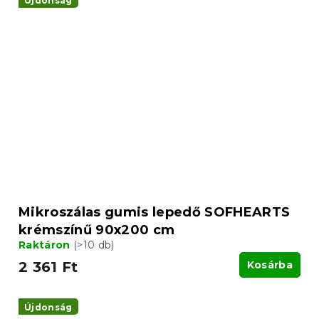
Újdonság
Mikroszálas gumis lepedő SOFHEARTS
krémszínű 90x200 cm
Raktáron
(>10 db)
2 361 Ft
Kosárba
Újdonság