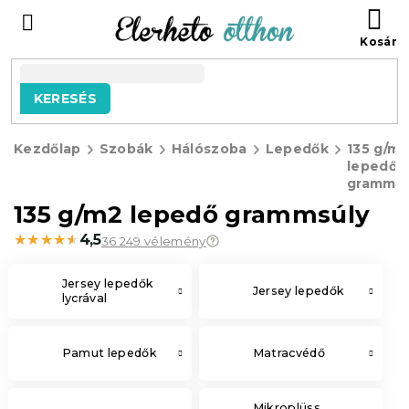
Ugrás
KO
a
fő
tartalomhoz
KERESÉS
Kezdőlap
Szobák
Hálószoba
Lepedők
135 g/m2
lepedő
grammsú
135 g/m2 lepedő grammsúly
★★★★★
★★★★★
4,5
36 249 vélemény
Jersey lepedők
Jersey lepedők
lycrával
Pamut lepedők
Matracvédő
Mikroplüss