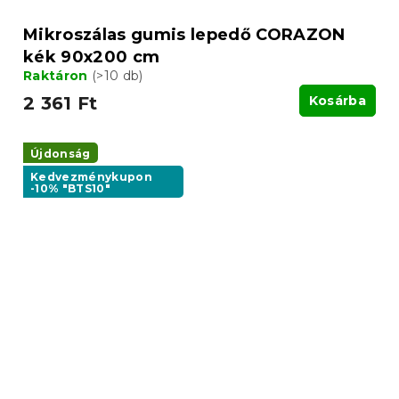
Mikroszálas gumis lepedő CORAZON
kék 90x200 cm
Raktáron
(>10 db)
2 361 Ft
Kosárba
Újdonság
Kedvezménykupon
-10% "BTS10"