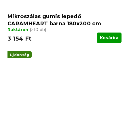
Mikroszálas gumis lepedő
CARAMHEART barna 180x200 cm
Raktáron
(>10 db)
3 154 Ft
Kosárba
Újdonság