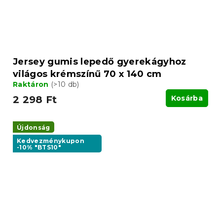
Jersey gumis lepedő gyerekágyhoz
világos krémszínű 70 x 140 cm
Raktáron
(>10 db)
2 298 Ft
Kosárba
Újdonság
Kedvezménykupon
-10% "BTS10"