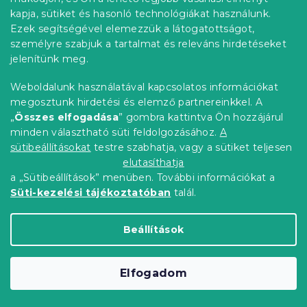
kapja, sütiket és hasonló technológiákat használunk.
Ezek segítségével elemezzük a látogatottságot,
személyre szabjuk a tartalmat és releváns hirdetéseket
jelenítünk meg.
Mikroszálas lepedő CARAMHEART barna
Weboldalunk használatával kapcsolatos információkat
90x200 cm
megosztunk hirdetési és elemző partnereinkkel. A
Raktáron
(>10 db)
„
Összes elfogadása
” gombra kattintva Ön hozzájárul
2 361 Ft
Kosárba
minden választható süti feldolgozásához.
A
sütibeállításokat
testre szabhatja, vagy a sütiket teljesen
elutasíthatja
Újdonság
a „Sütibeállítások” menüben. További információkat a
Süti-kezelési tájékoztatóban
talál.
Beállítások
Elfogadom