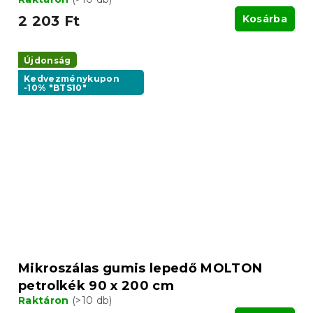
2 203 Ft
Kosárba
Újdonság
Kedvezménykupon
-10% "BTS10"
Mikroszálas gumis lepedő MOLTON
petrolkék 90 x 200 cm
Raktáron
(>10 db)