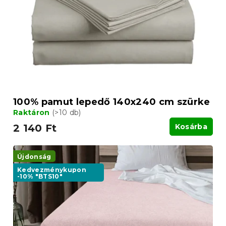
d
e
e
k
z
l
é
i
s
s
e
t
á
j
a
100% pamut lepedő 140x240 cm szürke
Raktáron
(>10 db)
2 140 Ft
Kosárba
Újdonság
Kedvezménykupon
-10% "BTS10"