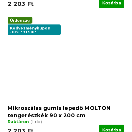
2 203 Ft
Kosárba
Újdonság
Kedvezménykupon
-10% "BTS10"
Mikroszálas gumis lepedő MOLTON
tengerészkék 90 x 200 cm
Raktáron
(1 db)
2 203 Ft
Kosárba