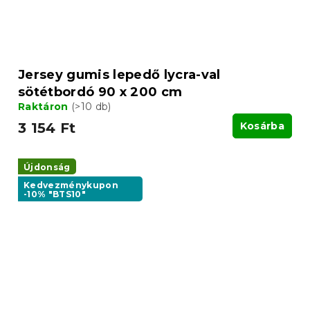
Jersey gumis lepedő lycra-val
sötétbordó 90 x 200 cm
Raktáron
(>10 db)
3 154 Ft
Kosárba
Újdonság
Kedvezménykupon
-10% "BTS10"