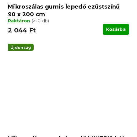
Mikroszálas gumis lepedő ezüstszínű
90 x 200 cm
Raktáron
(>10 db)
2 044 Ft
Kosárba
Újdonság