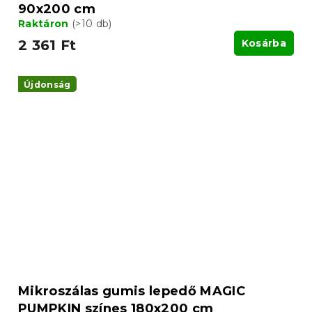
90x200 cm
Raktáron
(>10 db)
2 361 Ft
Kosárba
Újdonság
Mikroszálas gumis lepedő MAGIC
PUMPKIN színes 180x200 cm