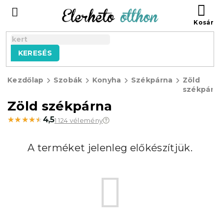
Ugrás
KO
a
fő
tartalomhoz
KERESÉS
Kezdőlap
Szobák
Konyha
Székpárna
Zöld
székpárn
Zöld székpárna
★★★★★
★★★★★
4,5
1 124 vélemény
A terméket jelenleg előkészítjük.