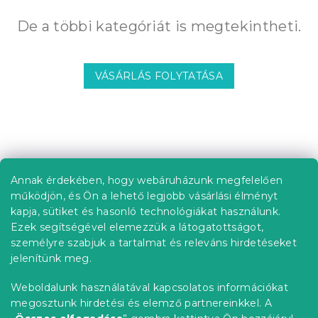
De a többi kategóriát is megtekintheti.
VÁSÁRLÁS FOLYTATÁSA
L
á
b
Annak érdekében, hogy webáruházunk megfelelően
Információ az Ön számára
l
működjön, és Ön a lehető legjobb vásárlási élményt
é
Rendelés követése
kapja, sütiket és hasonló technológiákat használunk.
c
Ezek segítségével elemezzük a látogatottságot,
Szállítási lehetőségek
személyre szabjuk a tartalmat és releváns hirdetéseket
Fizetési lehetőségek
jelenítünk meg.
Reklamáció és áruvisszaküldés
Elérhetőség
Weboldalunk használatával kapcsolatos információkat
Általános szerződési feltételek
megosztunk hirdetési és elemző partnereinkkel. A
Adatvédelmi nyilatkozat