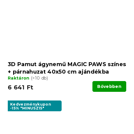
3D Pamut ágynemű MAGIC PAWS színes
+ párnahuzat 40x50 cm ajándékba
Raktáron
(>10 db)
6 641 Ft
Bővebben
Kedvezménykupon
-15% "MINUSZ15"