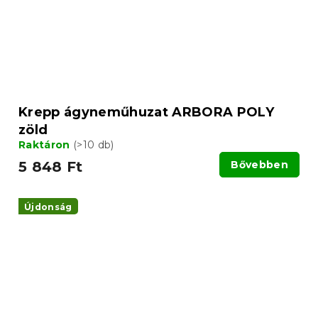
Krepp ágyneműhuzat ARBORA POLY
zöld
Raktáron
(>10 db)
5 848 Ft
Bővebben
Újdonság