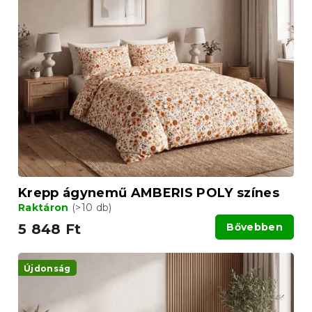
r
r
m
e
é
n
k
d
e
e
k
z
l
é
i
s
s
e
t
á
j
a
Krepp ágynemű AMBERIS POLY színes
Raktáron
(>10 db)
5 848 Ft
Bővebben
Újdonság