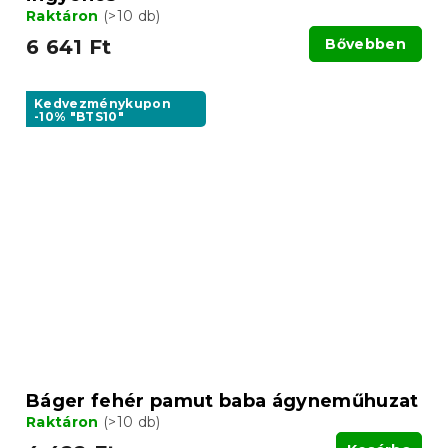
Raktáron
(>10 db)
6 641 Ft
Bővebben
Kedvezménykupon
-10% "BTS10"
Báger fehér pamut baba ágyneműhuzat
Raktáron
(>10 db)