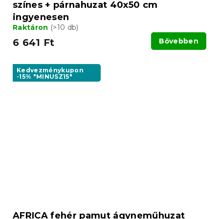
színes + párnahuzat 40x50 cm
ingyenesen
Raktáron
(>10 db)
6 641 Ft
Bővebben
Kedvezménykupon
-15% "MINUSZ15"
AFRICA fehér pamut ágyneműhuzat