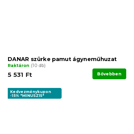
DANAR szürke pamut ágyneműhuzat
Raktáron
(10 db)
5 531 Ft
Bővebben
Kedvezménykupon
-15% "MINUSZ15"