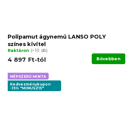
Polipamut ágynemű LANSO POLY
színes kivitel
Raktáron
(>10 db)
4 897 Ft-tól
Bővebben
NÉPSZERŰ MINTA
Kedvezménykupon
-15% "MINUSZ15"