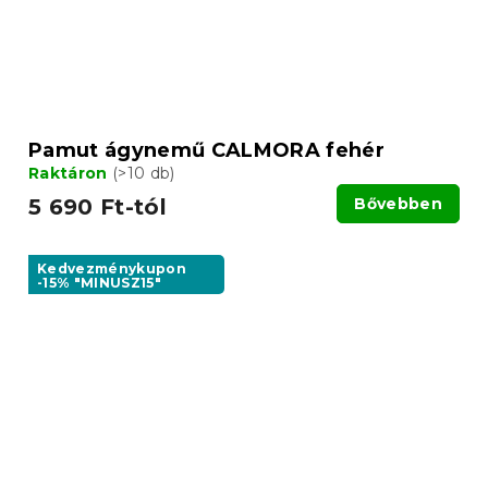
Pamut ágynemű CALMORA fehér
Raktáron
(>10 db)
5 690 Ft-tól
Bővebben
Kedvezménykupon
-15% "MINUSZ15"