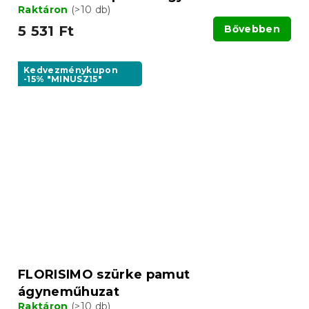
Raktáron
(>10 db)
5 531 Ft
Bővebben
Kedvezménykupon
-15% "MINUSZ15"
FLORISIMO szürke pamut
ágyneműhuzat
Raktáron
(>10 db)