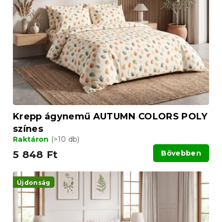
Krepp ágynemű AUTUMN COLORS POLY
színes
Raktáron
(>10 db)
5 848 Ft
Bővebben
Újdonság