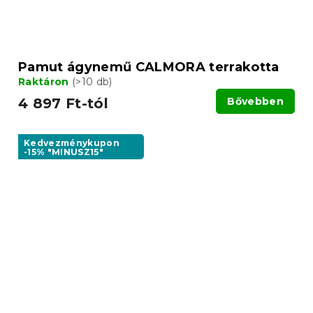
Pamut ágynemű CALMORA terrakotta
Raktáron
(>10 db)
4 897 Ft-tól
Bővebben
Kedvezménykupon
-15% "MINUSZ15"