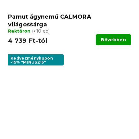
Pamut ágynemű CALMORA
világossárga
Raktáron
(>10 db)
4 739 Ft-tól
Bővebben
Kedvezménykupon
-15% "MINUSZ15"