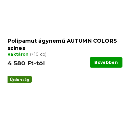
Polipamut ágynemű AUTUMN COLORS
színes
Raktáron
(>10 db)
4 580 Ft-tól
Bővebben
Újdonság