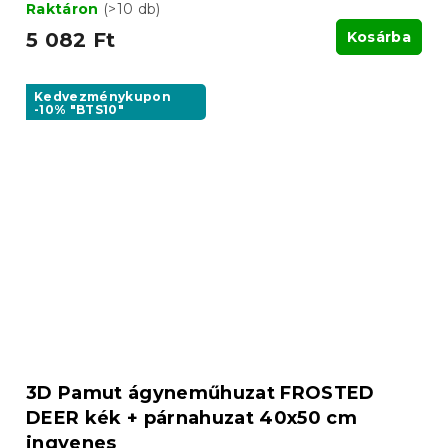
Raktáron
(>10 db)
5 082 Ft
Kosárba
Kedvezménykupon
-10% "BTS10"
3D Pamut ágyneműhuzat FROSTED
DEER kék + párnahuzat 40x50 cm
ingyenes