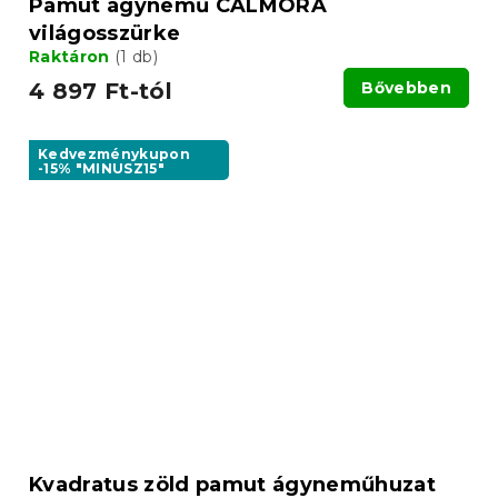
Pamut ágynemű CALMORA
világosszürke
Raktáron
(1 db)
4 897 Ft-tól
Bővebben
Kedvezménykupon
-15% "MINUSZ15"
Kvadratus zöld pamut ágyneműhuzat