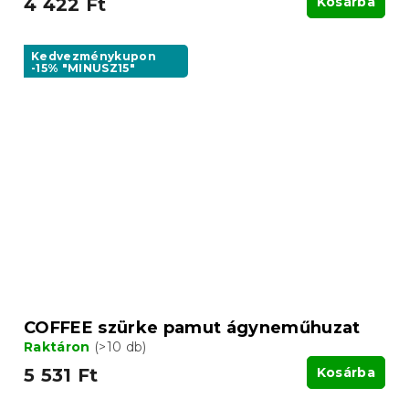
4 422 Ft
Kosárba
Kedvezménykupon
-15% "MINUSZ15"
COFFEE szürke pamut ágyneműhuzat
Raktáron
(>10 db)
5 531 Ft
Kosárba