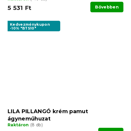
5 531 Ft
Bővebben
Kedvezménykupon
-10% "BTS10"
LILA PILLANGÓ krém pamut
ágyneműhuzat
Raktáron
(8 db)