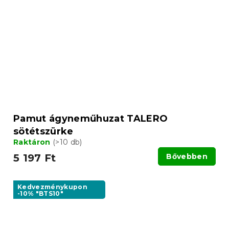
Pamut ágyneműhuzat TALERO
sötétszürke
Raktáron
(>10 db)
5 197 Ft
Bővebben
Kedvezménykupon
-10% "BTS10"