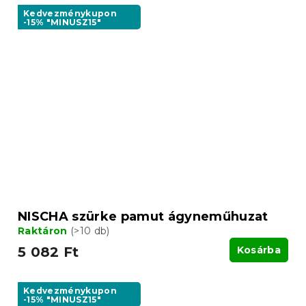
Kedvezménykupon
-15% "MINUSZ15"
NISCHA szürke pamut ágyneműhuzat
Raktáron
(>10 db)
5 082 Ft
Kosárba
Kedvezménykupon
-15% "MINUSZ15"