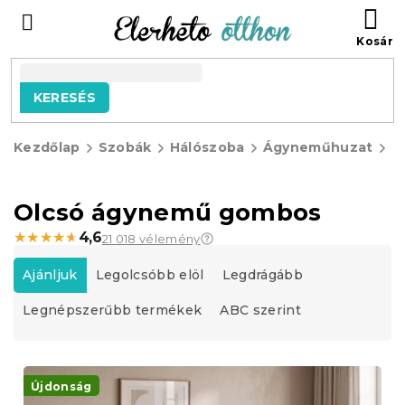
Ugrás
KO
a
fő
tartalomhoz
KERESÉS
Kezdőlap
Szobák
Hálószoba
Ágyneműhuzat
O
á
Olcsó ágynemű gombos
★★★★★
★★★★★
4,6
21 018 vélemény
T
e
Ajánljuk
Legolcsóbb elöl
Legdrágább
r
Legnépszerűbb termékek
ABC szerint
m
é
k
T
e
e
Újdonság
k