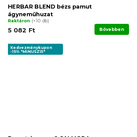
HERBAR BLEND bézs pamut
ágyneműhuzat
Raktáron
(>10 db)
5 082 Ft
Bővebben
Kedvezménykupon
-15% "MINUSZ15"