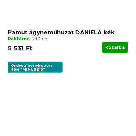
Pamut ágyneműhuzat DANIELA kék
Raktáron
(>10 db)
5 531 Ft
Kosárba
Kedvezménykupon
-15% "MINUSZ15"