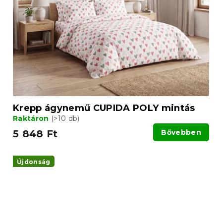
Krepp ágynemű CUPIDA POLY mintás
Raktáron
(>10 db)
5 848 Ft
Bővebben
Újdonság