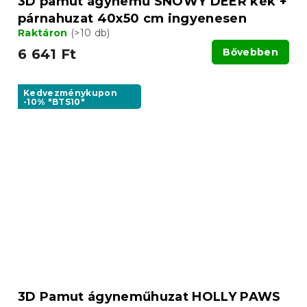
3D pamut ágynemű SNOWY DEER kék +
párnahuzat 40x50 cm ingyenesen
Raktáron
(>10 db)
6 641 Ft
Bővebben
Kedvezménykupon
-10% "BTS10"
3D Pamut ágyneműhuzat HOLLY PAWS