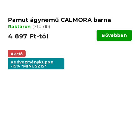
Pamut ágynemű CALMORA barna
Raktáron
(>10 db)
4 897 Ft-tól
Bővebben
Akció
Kedvezménykupon
-15% "MINUSZ15"