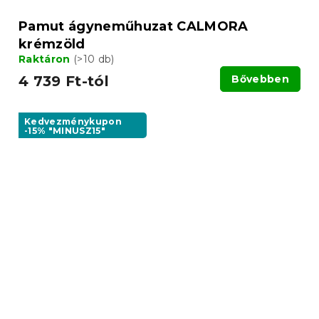
Pamut ágyneműhuzat CALMORA
krémzöld
Raktáron
(>10 db)
4 739 Ft-tól
Bővebben
Kedvezménykupon
-15% "MINUSZ15"