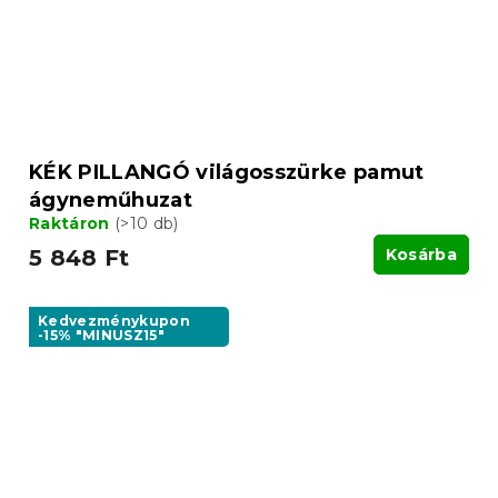
KÉK PILLANGÓ világosszürke pamut
ágyneműhuzat
Raktáron
(>10 db)
5 848 Ft
Kosárba
Kedvezménykupon
-15% "MINUSZ15"