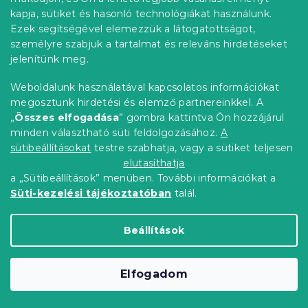
kapja, sütiket és hasonló technológiákat használunk.
Ezek segítségével elemezzük a látogatottságot,
Kedvezménykupon
-15% "MINUSZ15"
személyre szabjuk a tartalmat és releváns hirdetéseket
jelenítünk meg.
Weboldalunk használatával kapcsolatos információkat
megosztunk hirdetési és elemző partnereinkkel. A
„
Összes elfogadása
” gombra kattintva Ön hozzájárul
minden választható süti feldolgozásához.
A
sütibeállításokat
testre szabhatja, vagy a sütiket teljesen
elutasíthatja
a „Sütibeállítások” menüben. További információkat a
Süti-kezelési tájékoztatóban
talál.
Beállítások
Lux szürke krepp ágyneműhuzat
gombos
Raktáron
(>10 db)
Elfogadom
11 187 Ft
Kosárba