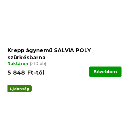
Krepp ágynemű SALVIA POLY
szürkésbarna
Raktáron
(>10 db)
5 848 Ft-tól
Bővebben
Újdonság