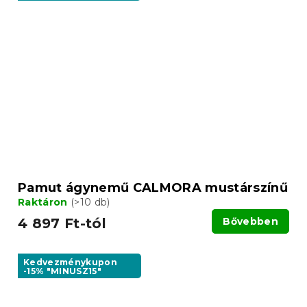
Pamut ágynemű CALMORA mustárszínű
Raktáron
(>10 db)
4 897 Ft-tól
Bővebben
Kedvezménykupon
-15% "MINUSZ15"