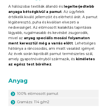
A hálószobai textíliák állandó és
legelterjedtebb
anyaga kétségkívül a pamut
. Az ügyfelek
értékelik kiváló jellemzőit és elérhető árát. A pamut
légáteresztő, puha és kiválóan elvezeti a
nedvességet. Az előmosott kialakítás tapintásra
lágyabb, rugalmasabb és kevésbé zsugorodik,
mivel az
anyag speciális mosási folyamaton
ment keresztül még a varrás előtt
. Lehetséges
hátránya a ráncosodás, ami miatt vasalást igényel.
Az évek során kipróbált pamut természetes szál,
amely gyapotnövényből származik, és
kíméletes
az egész test bőréhez
.
Anyag
100% előmosott pamut
Gramázs: 114 g/m2