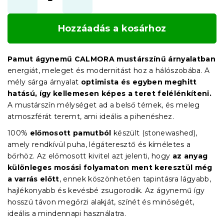
Hozzáadás a kosárhoz
Pamut ágynemű CALMORA mustárszínű árnyalatban
energiát, meleget és modernitást hoz a hálószobába. A
mély sárga árnyalat
optimista és egyben meghitt
hatású, így kellemesen képes a teret felélénkíteni.
A mustárszín mélységet ad a belső térnek, és meleg
atmoszférát teremt, ami ideális a pihenéshez.
100%
előmosott pamutból
készült (stonewashed),
amely rendkívül puha, légáteresztő és kíméletes a
bőrhöz. Az előmosott kivitel azt jelenti, hogy
az anyag
különleges mosási folyamaton ment keresztül még
a varrás előtt
, ennek köszönhetően tapintásra lágyabb,
hajlékonyabb és kevésbé zsugorodik. Az ágynemű így
hosszú távon megőrzi alakját, színét és minőségét,
ideális a mindennapi használatra.