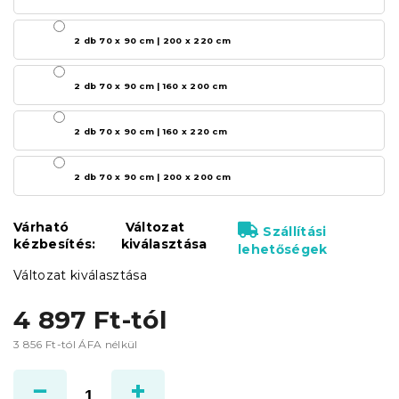
2 db 70 x 90 cm | 200 x 220 cm
2 db 70 x 90 cm | 160 x 200 cm
2 db 70 x 90 cm | 160 x 220 cm
2 db 70 x 90 cm | 200 x 200 cm
Várható
Változat
Szállítási
kézbesítés:
kiválasztása
lehetőségek
Változat kiválasztása
4 897 Ft
-tól
3 856 Ft
-tól ÁFA nélkül
Egységár: