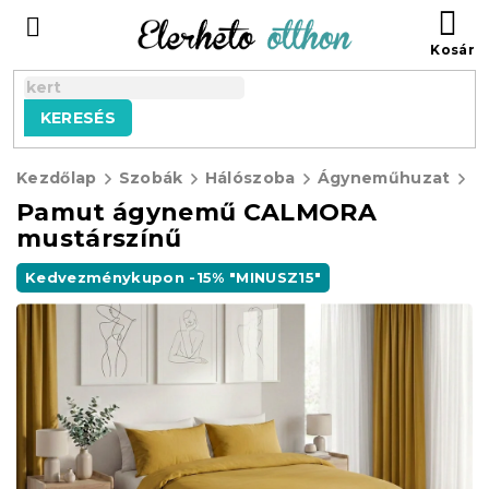
Ugrás
KO
a
fő
tartalomhoz
KERESÉS
Kezdőlap
Szobák
Hálószoba
Ágyneműhuzat
P
Pamut ágynemű CALMORA
mustárszínű
Kedvezménykupon -15% "MINUSZ15"