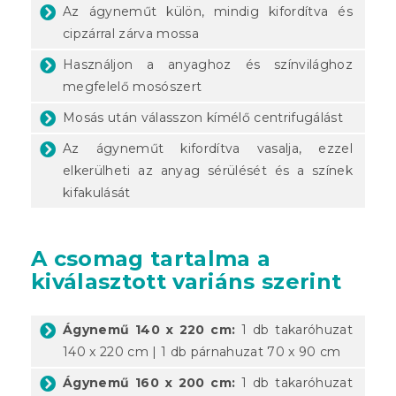
Az ágyneműt külön, mindig kifordítva és
cipzárral zárva mossa
Használjon a anyaghoz és színvilághoz
megfelelő mosószert
Mosás után válasszon kímélő centrifugálást
Az ágyneműt kifordítva vasalja, ezzel
elkerülheti az anyag sérülését és a színek
kifakulását
A csomag tartalma a
kiválasztott variáns szerint
Ágynemű 140 x 220 cm:
1 db takaróhuzat
140 x 220 cm | 1 db párnahuzat 70 x 90 cm
Ágynemű 160 x 200 cm:
1 db takaróhuzat