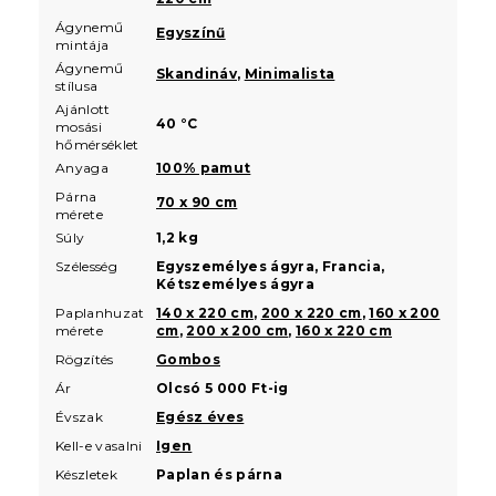
Ágynemű
Egyszínű
mintája
Ágynemű
Skandináv
,
Minimalista
stílusa
Ajánlott
40 °C
mosási
hőmérséklet
Anyaga
100% pamut
Párna
70 x 90 cm
mérete
Súly
1,2 kg
Szélesség
Egyszemélyes ágyra, Francia,
Kétszemélyes ágyra
Paplanhuzat
140 x 220 cm
,
200 x 220 cm
,
160 x 200
mérete
cm
,
200 x 200 cm
,
160 x 220 cm
Rögzítés
Gombos
Ár
Olcsó 5 000 Ft-ig
Évszak
Egész éves
Kell-e vasalni
Igen
Készletek
Paplan és párna