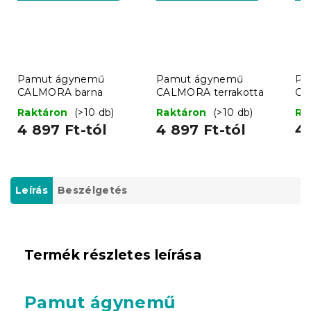
Pamut ágynemű
Pamut ágynemű
Pa
CALMORA barna
CALMORA terrakotta
CA
vil
Raktáron
(>10 db)
Raktáron
(>10 db)
Ra
4 897 Ft-tól
4 897 Ft-tól
4 
Leírás
Beszélgetés
Termék részletes leírása
Pamut ágynemű