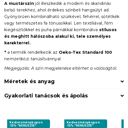
A mustárszín
jól illeszkedik a modern és skandináv
belső terekhez, ahol érdekes színbeli hangsúlyt ad.
Gyönyörűen kombinálható szürkével, fehérrel, sötétkék
vagy természetes fa tónusokkal. Len textíliával, fém
kiegészítőkkel és puha párnákkal kombinálva
stílusos
és meghitt hálószoba alakul ki, tele személyes
karakterrel.
*
a termék rendelkezik az
Oeko-Tex Standard 100
nemzetközi tanúsítvánnyal
Megjegyzés: A szín megjelenése eltérhet a valóságtól.
Méretek és anyag
Gyakorlati tanácsok és ápolás
Kedvezménykupon
Kedvezménykupon
K
-15% "MINUSZ15"
-15% "MINUSZ15"
-1