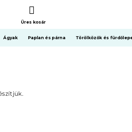
Üres kosár
KOSÁR
Ágyak
Paplan és párna
Törölközők és fürdőlep
szítjük.