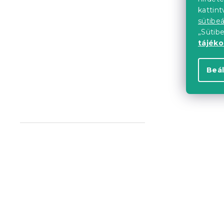
kattin
sütibeá
„Sütib
tájék
Beál