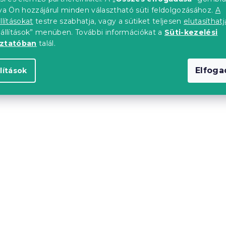
tva Ön hozzájárul minden választható süti feldolgozásához.
A
llításokat
testre szabhatja, vagy a sütiket teljesen
elutasíthatj
eállítások” menüben. További információkat a
Süti-kezelési
oztatóban
talál.
Elfog
lítások