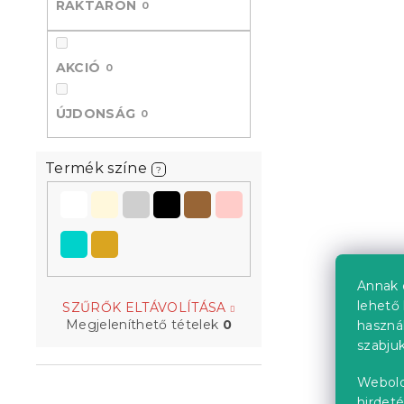
RAKTÁRON
0
l
AKCIÓ
0
ÚJDONSÁG
0
Termék színe
?
Annak 
lehető 
SZŰRŐK ELTÁVOLÍTÁSA
Megjeleníthető tételek
0
haszná
szabjuk
Webold
hirdeté