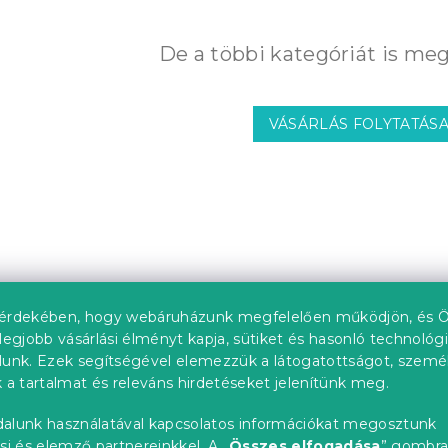
De a többi kategóriát is meg
VÁSÁRLÁS FOLYTATÁS
érdekében, hogy webáruházunk megfelelően működjön, és Ö
legjobb vásárlási élményt kapja, sütiket és hasonló technológ
lunk. Ezek segítségével elemezzük a látogatottságot, szemé
 a tartalmat és releváns hirdetéseket jelenítünk meg.
alunk használatával kapcsolatos információkat megosztunk
si és elemző partnereinkkel. A „
Összes elfogadása
” gombr