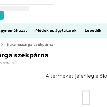
s
Ágyneműhuzat
Plédek és ágytakarók
Lepedők
Narancssárga székpárna
árga székpárna
 vélemény
A terméket jelenleg előké