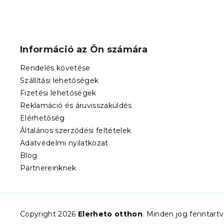
L
á
b
Információ az Ön számára
l
é
Rendelés követése
c
Szállítási lehetőségek
Fizetési lehetőségek
Reklamáció és áruvisszaküldés
Elérhetőség
Általános szerződési feltételek
Adatvédelmi nyilatkozat
Blog
Partnereinknek
Copyright 2026
Elerheto otthon
. Minden jog fenntart