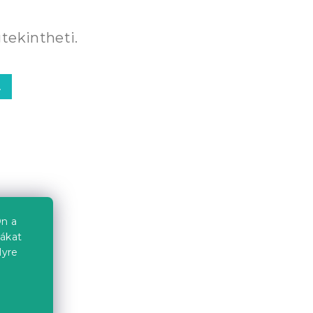
tekintheti.
A
n a
iákat
lyre
a