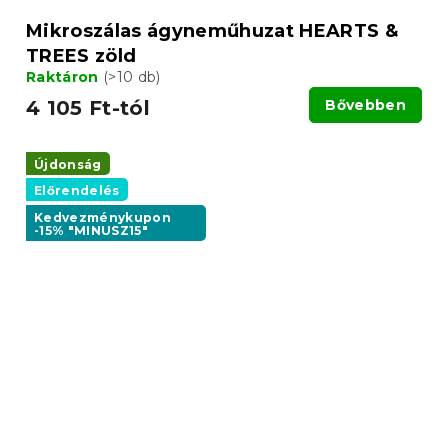
Mikroszálas ágyneműhuzat HEARTS &
TREES zöld
Raktáron
(>10 db)
4 105 Ft-tól
Bővebben
Újdonság
Előrendelés
Kedvezménykupon
-15% "MINUSZ15"