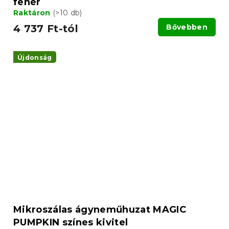
fehér
Raktáron
(>10 db)
4 737 Ft-tól
Bővebben
Újdonság
Mikroszálas ágyneműhuzat MAGIC
PUMPKIN színes kivitel