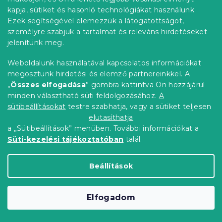
kapja, sütiket és hasonló technológiákat használunk.
Ezek segítségével elemezzük a látogatottságot,
személyre szabjuk a tartalmat és releváns hirdetéseket
jelenítünk meg.
Weboldalunk használatával kapcsolatos információkat
megosztunk hirdetési és elemző partnereinkkel. A
„
Összes elfogadása
” gombra kattintva Ön hozzájárul
minden választható süti feldolgozásához.
A
sütibeállításokat
testre szabhatja, vagy a sütiket teljesen
Mikroszálas ágyneműhuzat SPRING
elutasíthatja
a „Sütibeállítások” menüben. További információkat a
BIRDS színes kivitel
Süti-kezelési tájékoztatóban
talál.
Raktáron
(>10 db)
4 737 Ft-tól
Bővebben
Beállítások
Újdonság
Elfogadom
Előrendelés
Kedvezménykupon
-15% "MINUSZ15"