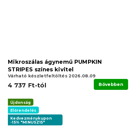
Mikroszálas ágynemű PUMPKIN
STRIPES színes kivitel
Várható készletfeltöltés 2026.08.09
4 737 Ft-tól
Bővebben
Újdonság
Előrendelés
Kedvezménykupon
-15% "MINUSZ15"