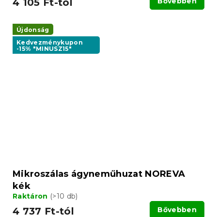
4 105 Ft-tól
Bővebben
Újdonság
Kedvezménykupon
-15% "MINUSZ15"
Mikroszálas ágyneműhuzat NOREVA
kék
Raktáron
(>10 db)
4 737 Ft-tól
Bővebben