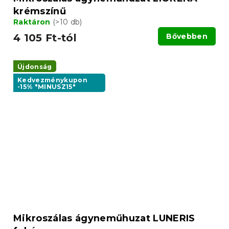
krémszínű
Raktáron
(>10 db)
4 105 Ft-tól
Bővebben
Újdonság
Kedvezménykupon
-15% "MINUSZ15"
Mikroszálas ágyneműhuzat LUNERIS