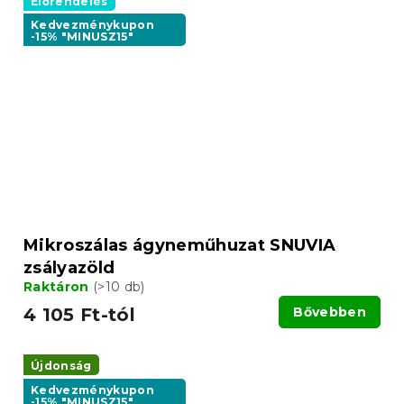
Előrendelés
Kedvezménykupon
-15% "MINUSZ15"
Mikroszálas ágyneműhuzat SNUVIA
zsályazöld
Raktáron
(>10 db)
4 105 Ft-tól
Bővebben
Újdonság
Kedvezménykupon
-15% "MINUSZ15"