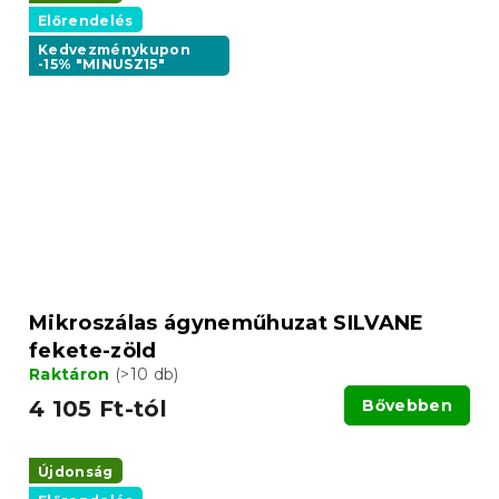
Előrendelés
Kedvezménykupon
-15% "MINUSZ15"
Mikroszálas ágyneműhuzat SILVANE
fekete-zöld
Raktáron
(>10 db)
4 105 Ft-tól
Bővebben
Újdonság