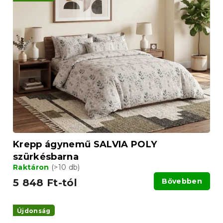
Krepp ágynemű SALVIA POLY
szürkésbarna
Raktáron
(>10 db)
5 848 Ft-tól
Bővebben
Újdonság