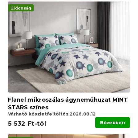
T
e
e
Újdonság
k
r
r
m
e
é
n
k
d
e
e
k
z
l
é
i
s
s
e
t
á
j
a
Flanel mikroszálas ágyneműhuzat MINT
STARS színes
Várható készletfeltöltés 2026.08.12
5 532 Ft-tól
Bővebben