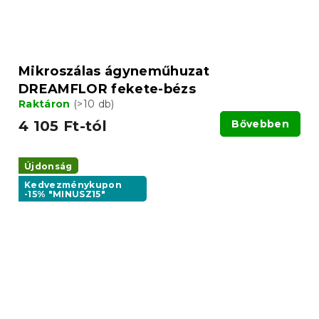
Mikroszálas ágyneműhuzat
DREAMFLOR fekete-bézs
Raktáron
(>10 db)
4 105 Ft-tól
Bővebben
Újdonság
Kedvezménykupon
-15% "MINUSZ15"