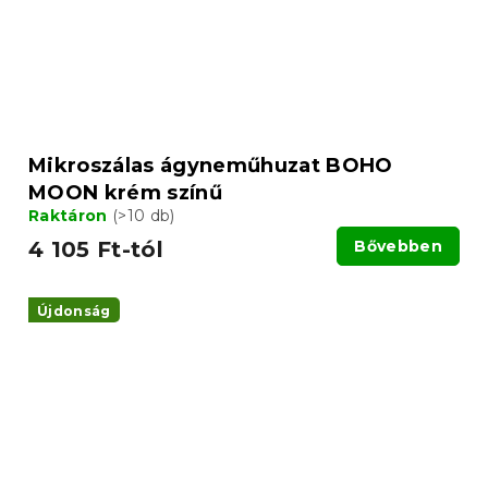
Mikroszálas ágyneműhuzat BOHO
MOON krém színű
Raktáron
(>10 db)
4 105 Ft-tól
Bővebben
Újdonság