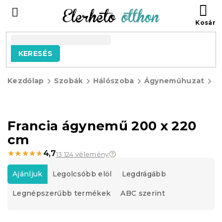
Ugrás
KO
a
fő
tartalomhoz
KERESÉS
Kezdőlap
Szobák
Hálószoba
Ágyneműhuzat
F
á
Francia ágynemű 200 x 220
cm
★★★★★
★★★★★
4,7
13 124 vélemény
T
e
Ajánljuk
Legolcsóbb elöl
Legdrágább
r
Legnépszerűbb termékek
ABC szerint
m
é
k