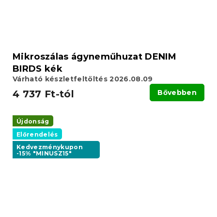
Mikroszálas ágyneműhuzat DENIM
BIRDS kék
Várható készletfeltöltés 2026.08.09
4 737 Ft-tól
Bővebben
Újdonság
Előrendelés
Kedvezménykupon
-15% "MINUSZ15"