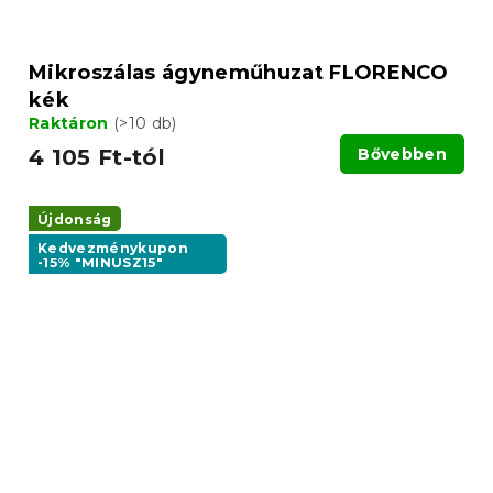
Mikroszálas ágyneműhuzat FLORENCO
kék
Raktáron
(>10 db)
4 105 Ft-tól
Bővebben
Újdonság
Kedvezménykupon
-15% "MINUSZ15"