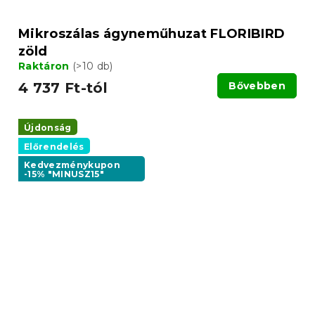
Mikroszálas ágyneműhuzat FLORIBIRD
zöld
Raktáron
(>10 db)
4 737 Ft-tól
Bővebben
Újdonság
Előrendelés
Kedvezménykupon
-15% "MINUSZ15"