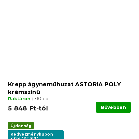
Krepp ágyneműhuzat ASTORIA POLY
krémszínű
Raktáron
(>10 db)
5 848 Ft-tól
Bővebben
Újdonság
Kedvezménykupon
-10% "BTS10"