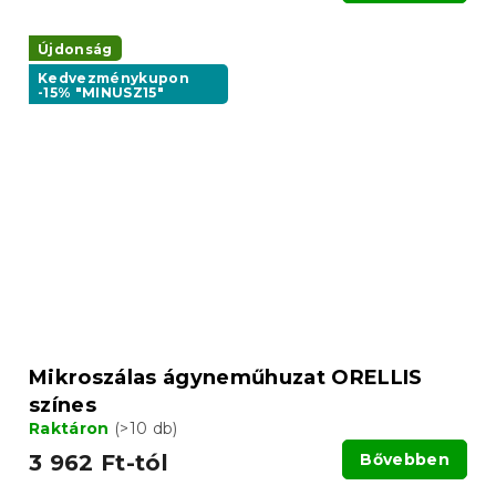
Újdonság
Kedvezménykupon
-15% "MINUSZ15"
Mikroszálas ágyneműhuzat ORELLIS
színes
Raktáron
(>10 db)
3 962 Ft-tól
Bővebben