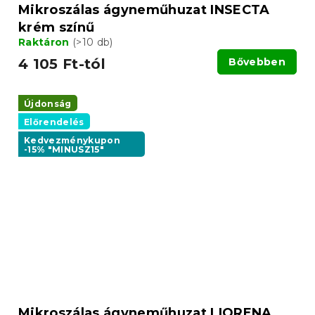
Mikroszálas ágyneműhuzat INSECTA
krém színű
Raktáron
(>10 db)
4 105 Ft-tól
Bővebben
Újdonság
Előrendelés
Kedvezménykupon
-15% "MINUSZ15"
Mikroszálas ágyneműhuzat LIORENA