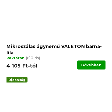
Mikroszálas ágynemű VALETON barna-
lila
Raktáron
(>10 db)
4 105 Ft-tól
Bővebben
Újdonság