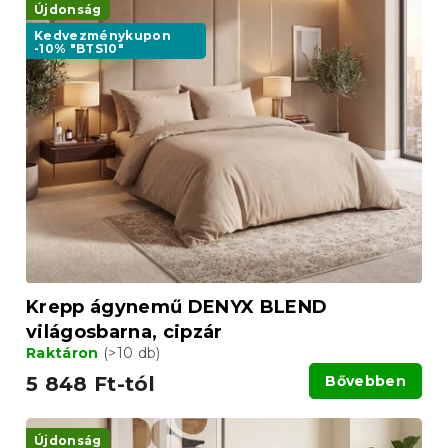
Újdonság
Kedvezménykupon
-10% "BTS10"
Krepp ágynemű DENYX BLEND
világosbarna, cipzár
Raktáron
(>10 db)
5 848 Ft-tól
Bővebben
Újdonság