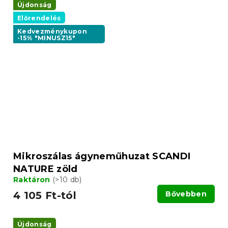
Újdonság
Előrendelés
Kedvezménykupon
-15% "MINUSZ15"
Mikroszálas ágyneműhuzat SCANDI
NATURE zöld
Raktáron
(>10 db)
4 105 Ft-tól
Bővebben
Újdonság