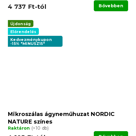
4 737 Ft-tól
Bővebben
Újdonság
Előrendelés
Kedvezménykupon
-15% "MINUSZ15"
Mikroszálas ágyneműhuzat NORDIC
NATURE színes
Raktáron
(>10 db)