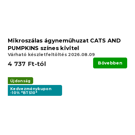
Mikroszálas ágyneműhuzat CATS AND
PUMPKINS színes kivitel
Várható készletfeltöltés 2026.08.09
4 737 Ft-tól
Bővebben
Újdonság
Kedvezménykupon
-10% "BTS10"