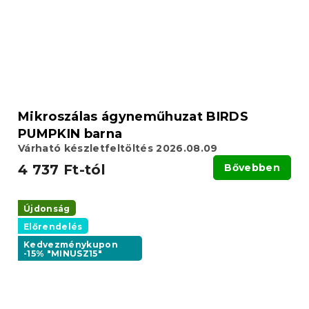
Mikroszálas ágyneműhuzat BIRDS
PUMPKIN barna
Várható készletfeltöltés 2026.08.09
4 737 Ft-tól
Bővebben
Újdonság
Előrendelés
Kedvezménykupon
-15% "MINUSZ15"