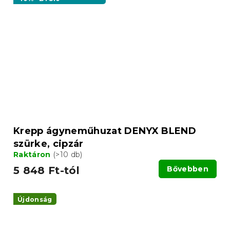
Krepp ágyneműhuzat DENYX BLEND
szürke, cipzár
Raktáron
(>10 db)
5 848 Ft-tól
Bővebben
Újdonság