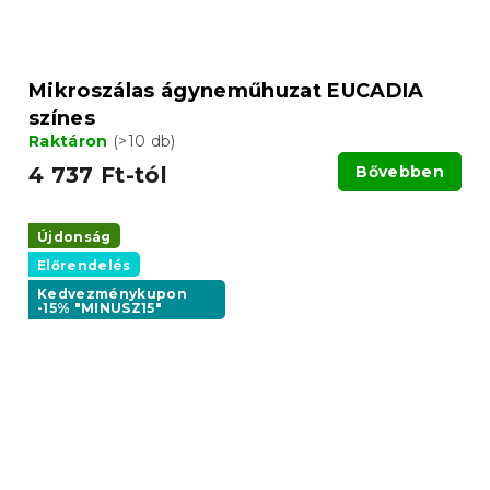
Mikroszálas ágyneműhuzat EUCADIA
színes
Raktáron
(>10 db)
4 737 Ft-tól
Bővebben
Újdonság
Előrendelés
Kedvezménykupon
-15% "MINUSZ15"