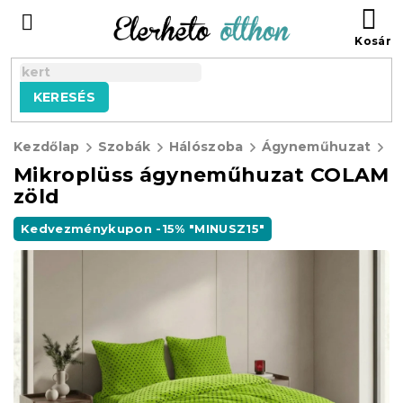
Ugrás
KO
a
fő
tartalomhoz
KERESÉS
Kezdőlap
Szobák
Hálószoba
Ágyneműhuzat
M
Mikroplüss ágyneműhuzat COLAM
zöld
Kedvezménykupon -15% "MINUSZ15"