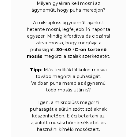
Milyen gyakran kell mosni az
ágyneműt, hogy puha maradjon?
A mikroplüss ágyneműt ajánlott
hetente mosni, legfeljebb 14 naponta
egyszer. Mindig kifordítva és cipzárral
zárva mossa, hogy megóvja a
puhaságát.
30–40 °C-on történő
mosás
megőrzi a szálak szerkezetét.
Tipp:
Más textíliáktól külön mosva
tovább megőrzi a puhaságát.
Valóban puha marad az ágynemű
több mosás után is?
Igen, a mikroplüss megőrzi
puhaságát a sűrűn szőtt szálaknak
köszönhetően. Elég betartani az
ajánlott mosási hőmérsékletet és
használni kímélő mosószert.