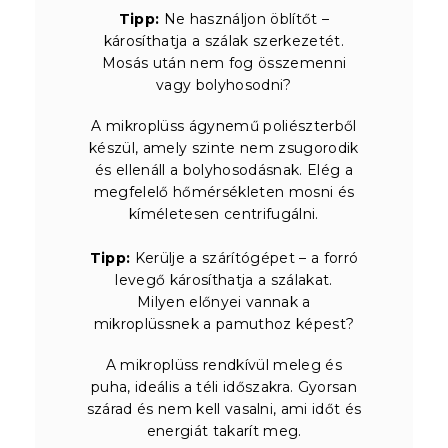
Tipp:
Ne használjon öblítőt –
károsíthatja a szálak szerkezetét.
Mosás után nem fog összemenni
vagy bolyhosodni?
A mikroplüss ágynemű poliészterből
készül, amely szinte nem zsugorodik
és ellenáll a bolyhosodásnak. Elég a
megfelelő hőmérsékleten mosni és
kíméletesen centrifugálni.
Tipp:
Kerülje a szárítógépet – a forró
levegő károsíthatja a szálakat.
Milyen előnyei vannak a
mikroplüssnek a pamuthoz képest?
A mikroplüss rendkívül meleg és
puha, ideális a téli időszakra. Gyorsan
szárad és nem kell vasalni, ami időt és
energiát takarít meg.