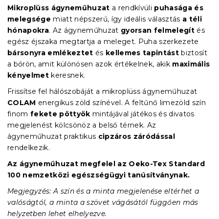
Mikroplüss ágyneműhuzat
a rendkívüli
puhasága és
melegsége
miatt népszerű, így ideális választás
a téli
hónapokra
. Az ágyneműhuzat
gyorsan felmelegít
és
egész éjszaka megtartja a meleget. Puha szerkezete
bársonyra emlékeztet
és
kellemes tapintást
biztosít
a bőrön, amit különösen azok értékelnek, akik
maximális
kényelmet
keresnek.
Frissítse fel hálószobáját a mikroplüss ágyneműhuzat
COLAM
energikus zöld színével. A feltűnő limezöld szín
finom
fekete pöttyök
mintájával játékos és divatos
megjelenést kölcsönöz a belső térnek. Az
ágyneműhuzat praktikus
cipzáros záródással
rendelkezik.
Az ágyneműhuzat megfelel az Oeko-Tex Standard
100 nemzetközi egészségügyi tanúsítványnak.
Megjegyzés: A szín és a minta megjelenése eltérhet a
valóságtól, a minta a szövet vágásától függően más
helyzetben lehet elhelyezve.