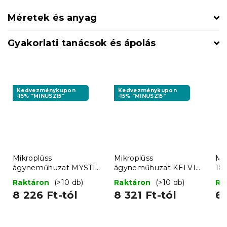
Méretek és anyag
Gyakorlati tanácsok és ápolás
Kedvezménykupon
Kedvezménykupon
-15% "MINUSZ15"
-15% "MINUSZ15"
Mikroplüss
Mikroplüss
Mi
ágyneműhuzat MYSTIC
ágyneműhuzat KELVIO
18
GARDEN sötétzöld
zöld
sö
Raktáron
(>10 db)
Raktáron
(>10 db)
Ra
8 226 Ft-tól
8 321 Ft-tól
6 