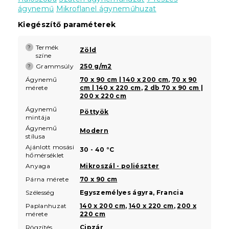
ágynemű
Mikroflanel ágyneműhuzat
Kiegészítő paraméterek
Termék
?
Zöld
színe
Grammsúly
250 g/m2
?
Ágynemű
70 x 90 cm | 140 x 200 cm
,
70 x 90
mérete
cm | 140 x 220 cm
,
2 db 70 x 90 cm |
200 x 220 cm
Ágynemű
Pöttyök
mintája
Ágynemű
Modern
stílusa
Ajánlott mosási
30 - 40 °C
hőmérséklet
Anyaga
Mikroszál - poliészter
Párna mérete
70 x 90 cm
Szélesség
Egyszemélyes ágyra, Francia
Paplanhuzat
140 x 200 cm
,
140 x 220 cm
,
200 x
mérete
220 cm
Rögzítés
Cipzár