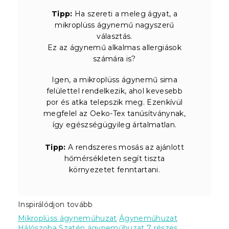
Tipp:
Ha szereti a meleg ágyat, a
mikroplüss ágynemű nagyszerű
választás.
Ez az ágynemű alkalmas allergiások
számára is?
Igen, a mikroplüss ágynemű sima
felülettel rendelkezik, ahol kevesebb
por és atka telepszik meg. Ezenkívül
megfelel az Oeko-Tex tanúsítványnak,
így egészségügyileg ártalmatlan.
Tipp:
A rendszeres mosás az ajánlott
hőmérsékleten segít tiszta
környezetet fenntartani.
Inspirálódjon tovább
Mikroplüss ágyneműhuzat
Ágyneműhuzat
Hálószoba
Szatén ágyneműhuzat
7 részes