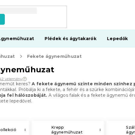
s
Ágyneműhuzat
Plédek és ágytakarók
Lepedők
huzat
Fekete ágyneműhuzat
gyneműhuzat
42 vélemény
yneműt keres?
A fekete ágynemű szinte minden színhez 
intákkal.
Próbálja ki a fekete, a fehér és a szürke kombináció
ja fel
hálószobáját.
A világos falak és a fekete ágynemű ér
ete lepedővel.
Krepp
Szál
llekció
ágyneműhuzat
ágy