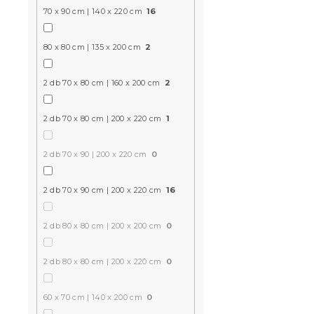
cm, színes k
70 x 90 cm | 140 x 220 cm
16
Várható készle
80 x 80 cm | 135 x 200 cm
2
935 Ft
2 db 70 x 80 cm | 160 x 200 cm
2
Újdonság
2 db 70 x 80 cm | 200 x 220 cm
1
Kedvezményk
-15% "MINUSZ15
2 db 70 x 90 | 200 x 220 cm
0
2 db 70 x 90 cm | 200 x 220 cm
16
2 db 80 x 80 cm | 200 x 200 cm
0
Pamut ágy
2 db 80 x 80 cm | 200 x 220 cm
0
BALANCE fe
60 x 70 cm | 140 x 200 cm
0
Raktáron
(>10 