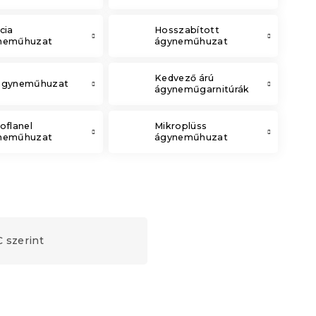
cia
Hosszabított
neműhuzat
ágyneműhuzat
Kedvező árú
ágyneműhuzat
ágyneműgarnitúrák
oflanel
Mikroplüss
neműhuzat
ágyneműhuzat
 szerint
Újdonság