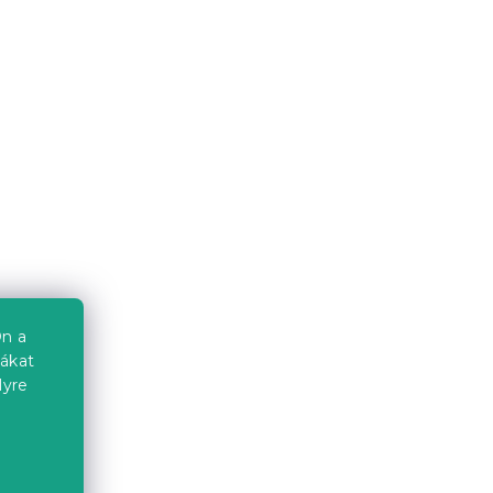
 DINO
Mikroszálas párnahuzat
s
MAGIC PUMPKIN 45x45 cm,
színes
Várható készletfeltöltés 2026.08.09
935 Ft
Újdonság
n a
iákat
lyre
a