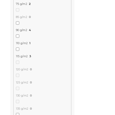
75 g/m2
2
85 g/m2
0
90 g/m2
4
Mikroszála
110 g/m2
1
SILVANE fek
Raktáron
(>10 
115 g/m2
3
4 105 Ft-tó
120 g/m2
0
Újdonság
125 g/m2
0
Kedvezményk
-15% "MINUSZ15
130 g/m2
0
135 g/m2
0