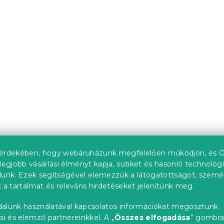
 párnahuzat
Mikroszálas párnahuzat
90 cm, piros
SPACE 70x90 cm, színe
kivitel
db)
Raktáron
(>10 db)
396 Ft
Újdonság
érdekében, hogy webáruházunk megfelelően működjön, és Ö
legjobb vásárlási élményt kapja, sütiket és hasonló technológ
lunk. Ezek segítségével elemezzük a látogatottságot, szemé
 a tartalmat és releváns hirdetéseket jelenítünk meg.
alunk használatával kapcsolatos információkat megosztunk
si és elemző partnereinkkel. A „
Összes elfogadása
” gombr