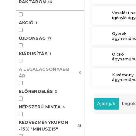
RAKTÁRON
54
l
Vasalást n
igénylő ág
AKCIÓ
1
Gyerek
ÚJDONSÁG
17
ágyneműhu
KIÁRUSÍTÁS
1
Olcsó
ágyneműhu
A LEGALACSONYABB
0
Karácsonyi
ÁR
ágyneműhu
ELŐRENDELÉS
2
T
e
Ajánljuk
Legol
NÉPSZERŰ MINTA
3
r
m
T
KEDVEZMÉNYKUPON
é
45
e
-15% "MINUSZ15"
k
Újdonság