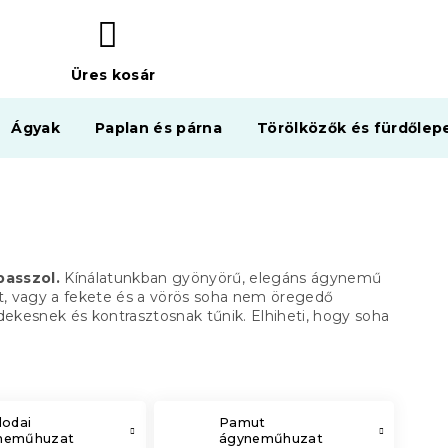
Üres kosár
KOSÁR
Ágyak
Paplan és párna
Törölközők és fürdőlep
passzol.
Kínálatunkban gyönyörű, elegáns ágynemű
ját, vagy a fekete és a vörös soha nem öregedő
dekesnek és kontrasztosnak tűnik.
Elhiheti, hogy soha
lodai
Pamut
neműhuzat
ágyneműhuzat