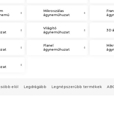
em
Mikroszálas
Fran
ynemű
ágyneműhuzat
ágy
Világító
3D 
zat
ágyneműhuzat
Flanel
Mikr
zat
ágyneműhuzat
ágy
zat
csóbb elöl
Legdrágább
Legnépszerűbb termékek
ABC
Újdonság