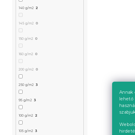
140 g/m2
2
Mikroszálas
145 g/m2
0
ALBURY 70x
150 g/m2
0
Raktáron
(>10 
1 252 Ft
160 g/m2
0
200 g/m2
0
Újdonság
250 g/m2
3
Annak 
lehető 
95 g/m2
3
haszná
szabjuk
100 g/m2
2
Webold
hirdeté
105 g/m2
3