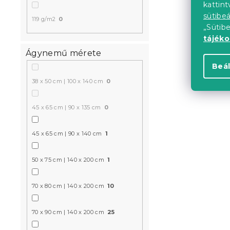
kattin
Mikroszálas
sütibeá
119 g/m2
0
MAGIC PUMP
„Sütib
színes
tájék
Várható készle
Ágynemű mérete
935 Ft
Beál
38 x 50 cm | 100 x 140 cm
0
Újdonság
45 x 65 cm | 90 x 135 cm
0
45 x 65 cm | 90 x 140 cm
1
50 x 75 cm | 140 x 200 cm
1
70 x 80 cm | 140 x 200 cm
10
Mikroszálas
70 x 90 cm | 140 x 200 cm
25
ORANGE PU