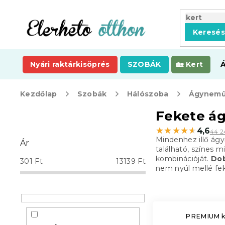
Ugrás
a
fő
Keresé
tartalomhoz
Nyári raktárkisöprés
SZOBÁK
Kert
Kezdőlap
Szobák
Hálószoba
Ágynemű
O
Fekete á
l
★★★★★
★★★★★
4,6
44 2
d
Mindenhez illő ág
Ár
a
található, színes m
l
kombinációját.
Dob
301
Ft
13139
Ft
s
nem nyúl mellé fek
ó
p
a
n
PREMIUM ko
e