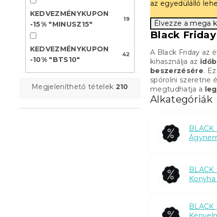
az egyedülálló leh
KEDVEZMÉNYKUPON
19
Élvezze a mega 
-15% "MINUSZ15"
Black Frida
KEDVEZMÉNYKUPON
A Black Friday az 
42
-10% "BTS10"
kihasználja az
időb
beszerzésére
. E
spórolni szeretne é
Megjeleníthető tételek
210
megtudhatja a
leg
Alkategóriák
BLACK 
Ágynem
BLACK 
Konyha 
BLACK 
Kényel