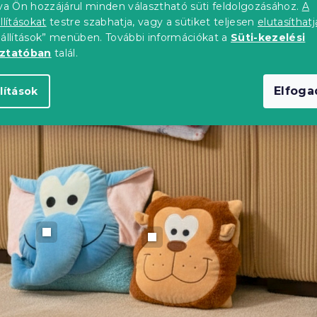
tva Ön hozzájárul minden választható süti feldolgozásához.
A
llításokat
testre szabhatja, vagy a sütiket teljesen
elutasíthatj
eállítások” menüben. További információkat a
Süti-kezelési
oztatóban
talál.
Elfog
lítások