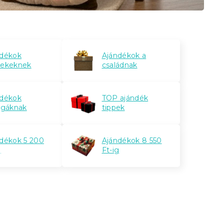
ndékok
Ajándékok a
rekeknek
családnak
ndékok
TOP ajándék
égáknak
tippek
dékok 5 200
Ajándékok 8 550
g
Ft-ig