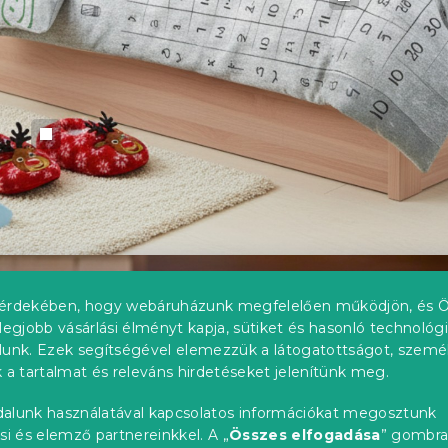
érdekében, hogy webáruházunk megfelelően működjön, és Ö
legjobb vásárlási élményt kapja, sütiket és hasonló technológ
lunk. Ezek segítségével elemezzük a látogatottságot, szemé
 a tartalmat és releváns hirdetéseket jelenítünk meg.
alunk használatával kapcsolatos információkat megosztunk
si és elemző partnereinkkel. A „
Összes elfogadása
” gombr