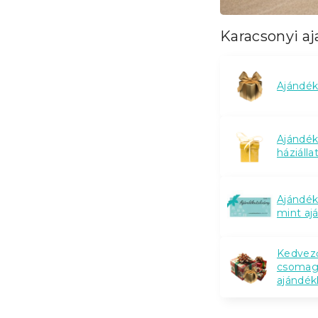
Karacsonyi a
Ajándé
Ajándé
háziáll
Ajándék
mint aj
Kedvez
csomag
ajándék