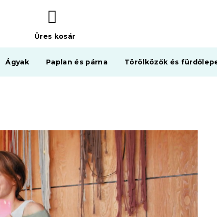
Üres kosár
KOSÁR
Ágyak
Paplan és párna
Törölközők és fürdőlep