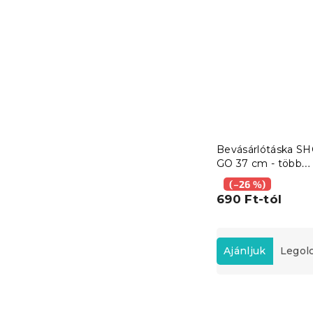
Bevásárlótáska S
GO 37 cm - több
változat
(–26 %)
690 Ft-tól
T
e
Ajánljuk
Legol
r
m
T
é
e
k