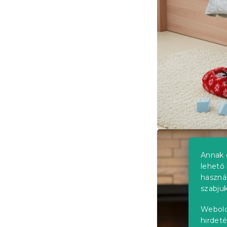
Annak 
lehető 
haszná
szabjuk
Webold
hirdeté