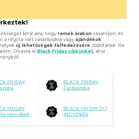
rkeztek!
hetőséget kínál arra, hogy
remek árakon
vásároljon, és
om a régóta várt vásárlásokra vagy
ajándékok
amelyek
új lehetőségek felfedezésére
csábítanak. Ha
alom. Olvassa el
Black Friday cikkünket
, ahol
eményből!
CK FRIDAY
BLACK FRIDAY
ószoba
Fürdőszoba
CK FRIDAY
BLACK FRIDAY 3+1
ete termékek
INGYENES