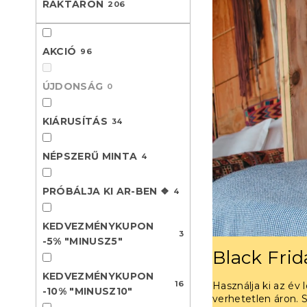
RAKTÁRON
206
l
AKCIÓ
96
ÚJDONSÁG
0
KIÁRUSÍTÁS
34
NÉPSZERŰ MINTA
4
PRÓBÁLJA KI AR-BEN ❖
4
KEDVEZMÉNYKUPON
3
-5% "MINUSZ5"
Black Frid
KEDVEZMÉNYKUPON
16
Használja ki az év
-10% "MINUSZ10"
verhetetlen áron. 