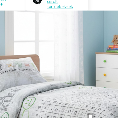
sérült
ek
termékeknek