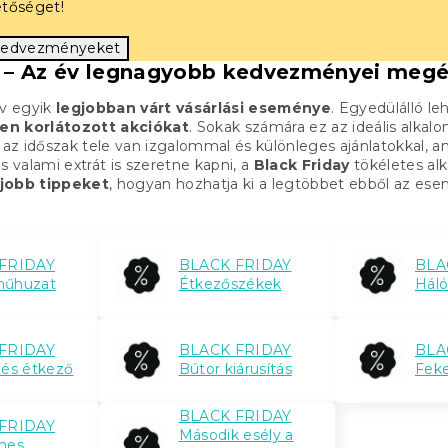
etőséget!
kedvezményeket
y – Az év legnagyobb kedvezményei megé
év egyik
legjobban várt vásárlási eseménye
. Egyedülálló le
en korlátozott akciókat
. Sokak számára ez az ideális alkal
z az időszak tele van izgalommal és különleges ajánlatokkal, 
s valami extrát is szeretne kapni, a
Black Friday
tökéletes alk
jobb tippeket
, hogyan hozhatja ki a legtöbbet ebből az es
FRIDAY
BLACK FRIDAY
BLA
űhuzat
Étkezőszékek
Hál
FRIDAY
BLACK FRIDAY
BLA
és étkező
Bútor kiárusítás
Fek
BLACK FRIDAY
FRIDAY
Második esély a
mes