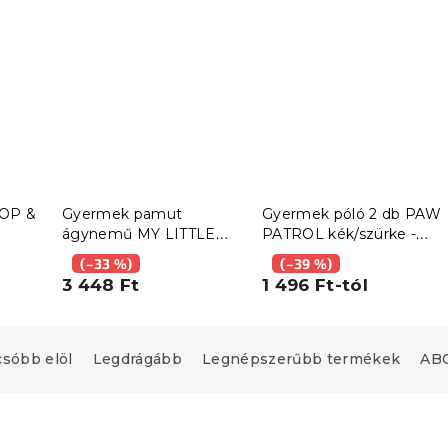
HOP &
Gyermek pamut
Gyermek póló 2 db PAW
ágynemű MY LITTLE
PATROL kék/szürke -
PONY STARS fehér
különböző méretekben
(–33 %)
(–39 %)
3 448 Ft
1 496 Ft-tól
csóbb elöl
Legdrágább
Legnépszerűbb termékek
ABC