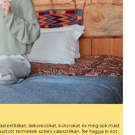
kástextíliákat, dekorációkat, bútorokat és még sok mást
asztott termékek széles választékán. Ne hagyja ki ezt