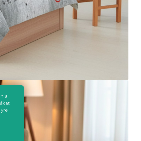
n a
iákat
lyre
a