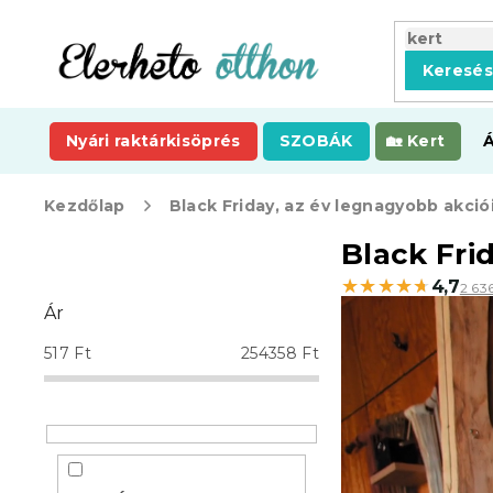
Ugrás
a
fő
Keresé
tartalomhoz
Nyári raktárkisöprés
SZOBÁK
Kert
Kezdőlap
Black Friday, az év legnagyobb akció
O
Black Fri
l
★★★★★
★★★★★
4,7
2 63
d
Ár
a
l
517
Ft
254358
Ft
s
ó
p
a
n
e