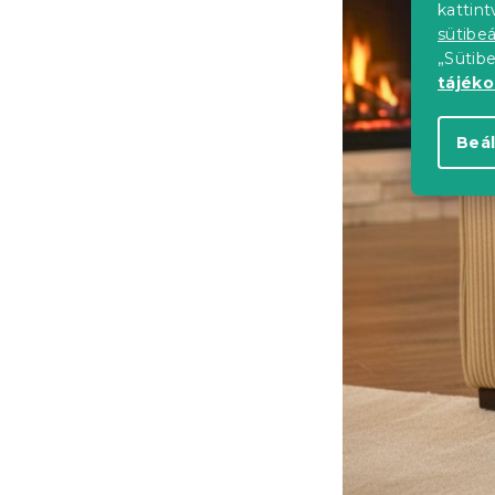
kattin
sütibeá
„Sütib
tájék
Beál