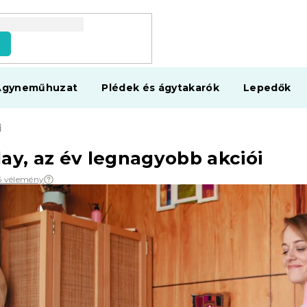
s
Ágyneműhuzat
Plédek és ágytakarók
Lepedők
i
day, az év legnagyobb akciói
6 vélemény