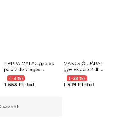
PEPPA MALAC gyerek
MANCS ŐRJÁRAT
MAN
póló 2 db világos
gyerek póló 2 db
rózs
rózsaszín/fehér -
rózsaszín/világos
mele
(–3 %)
(–28 %)
(–
különböző méretekben
rózsaszín - különböző
több
1 553 Ft-tól
1 419 Ft-tól
1 8
méretekben
 szerint