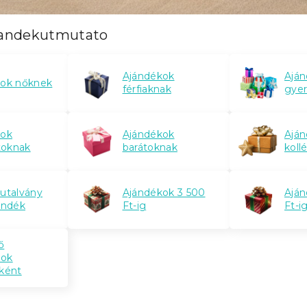
jandekutmutato
Ajándékok
Ajá
kok nőknek
férfiaknak
gye
kok
Ajándékok
Ajá
atoknak
barátoknak
koll
utalvány
Ajándékok 3 500
Aján
ándék
Ft-ig
Ft-i
ő
ok
ként