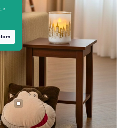
a
a
adom