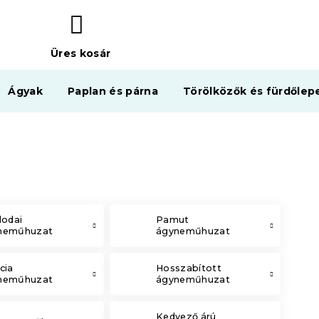
Üres kosár
KOSÁR
Ágyak
Paplan és párna
Törölközők és fürdőlep
lodai
Pamut
neműhuzat
ágyneműhuzat
cia
Hosszabított
neműhuzat
ágyneműhuzat
Kedvező árú