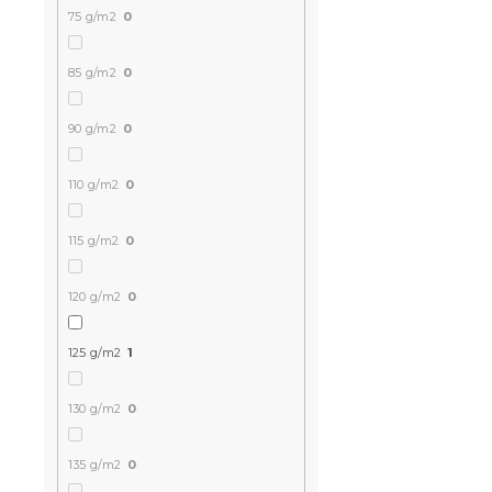
Mikroplüss
75 g/m2
0
TWINKLE CH
Raktáron
(>10 
85 g/m2
0
10 286 Ft-
90 g/m2
0
Kedvezményk
110 g/m2
0
-15% "MINUSZ15
115 g/m2
0
120 g/m2
0
125 g/m2
1
130 g/m2
0
Mikroplüss
CHRISTMAS
135 g/m2
0
szett színe