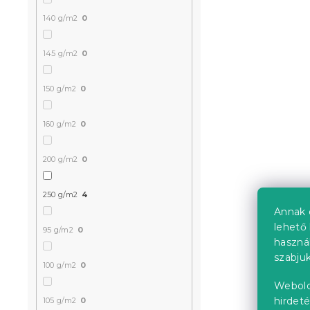
lepedő SOF
140 g/m2
0
fehér, egy
Raktáron
(>10 
145 g/m2
0
13 139 Ft
150 g/m2
0
Kedvezményk
-15% "MINUSZ15
160 g/m2
0
200 g/m2
0
250 g/m2
4
Annak 
lehető 
95 g/m2
0
haszná
szabjuk
Szürke ME
100 g/m2
0
DEER mikro
Webold
ágyneműhu
hirdeté
105 g/m2
0