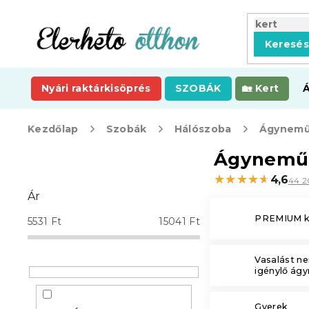
Ugrás
a
fő
Keresé
tartalomhoz
Nyári raktárkisöprés
SZOBÁK
Kert
Kezdőlap
Szobák
Hálószoba
Ágynemű
O
Ágyneműh
l
★★★★★
★★★★★
4,6
44 2
d
Ár
a
l
PREMIUM ko
5531
Ft
15041
Ft
s
ó
p
Vasalást n
igénylő ág
a
n
e
Gyerek