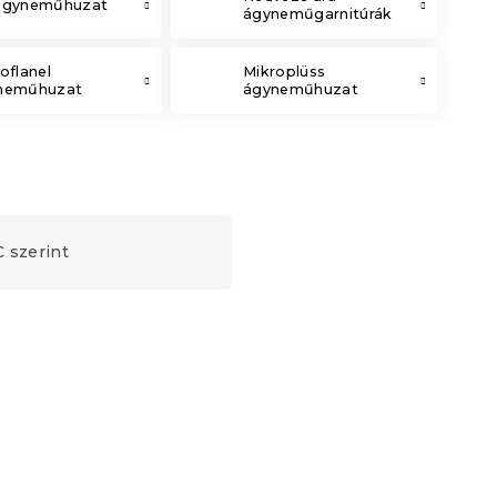
ágyneműhuzat
ágyneműgarnitúrák
oflanel
Mikroplüss
neműhuzat
ágyneműhuzat
 szerint
Kedvezménykupon
-15% "MINUSZ15"