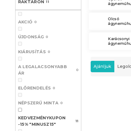
RAKTÁRON
11
ágyneműhu
l
Olcsó
AKCIÓ
0
ágyneműhu
ÚJDONSÁG
0
Karácsonyi
ágyneműhu
KIÁRUSÍTÁS
0
T
e
Ajánljuk
Legol
A LEGALACSONYABB
0
r
ÁR
m
T
é
ELŐRENDELÉS
0
e
k
Kedvezményk
r
e
-15% "MINUSZ15
NÉPSZERŰ MINTA
m
0
k
é
r
k
e
KEDVEZMÉNYKUPON
11
e
n
-15% "MINUSZ15"
k
d