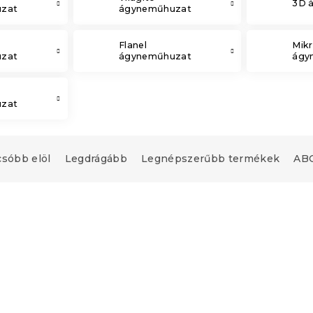
3D 
zat
ágyneműhuzat
Flanel
Mikr
zat
ágyneműhuzat
ágy
zat
csóbb elöl
Legdrágább
Legnépszerűbb termékek
ABC
upon
Kedvezménykupon
"
-15% "MINUSZ15"