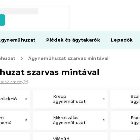
s
Ágyneműhuzat
Plédek és ágytakarók
Lepedők
huzat
Ágyneműhuzat szarvas mintával
uzat szarvas mintával
06 vélemény
Krepp
Szál
llekció
ágyneműhuzat
ágy
em
Mikroszálas
Fran
ynemű
ágyneműhuzat
ágy
Világító