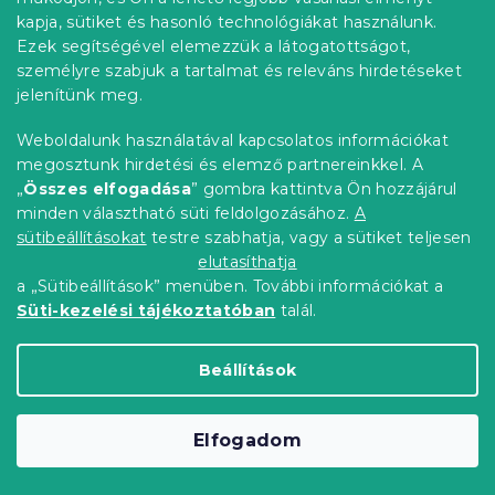
Raktáron
(>10 db)
kapja, sütiket és hasonló technológiákat használunk.
4 105 Ft-tól
Bővebben
Ezek segítségével elemezzük a látogatottságot,
személyre szabjuk a tartalmat és releváns hirdetéseket
jelenítünk meg.
Újdonság
Előrendelés
Weboldalunk használatával kapcsolatos információkat
Kedvezménykupon
megosztunk hirdetési és elemző partnereinkkel. A
-15% "MINUSZ15"
„
Összes elfogadása
” gombra kattintva Ön hozzájárul
minden választható süti feldolgozásához.
A
sütibeállításokat
testre szabhatja, vagy a sütiket teljesen
elutasíthatja
a „Sütibeállítások” menüben. További információkat a
Süti-kezelési tájékoztatóban
talál.
Beállítások
Mikroszálas ágyneműhuzat SILVANE
Elfogadom
fekete-zöld
Raktáron
(>10 db)