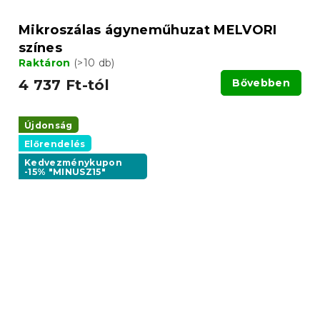
Mikroszálas ágyneműhuzat MELVORI
színes
Raktáron
(>10 db)
4 737 Ft-tól
Bővebben
Újdonság
Előrendelés
Kedvezménykupon
-15% "MINUSZ15"