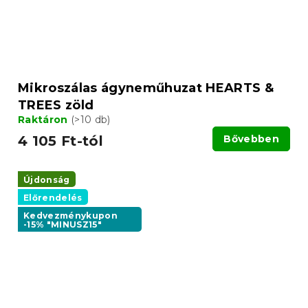
Mikroszálas ágyneműhuzat HEARTS &
TREES zöld
Raktáron
(>10 db)
4 105 Ft-tól
Bővebben
Újdonság
Előrendelés
Kedvezménykupon
-15% "MINUSZ15"