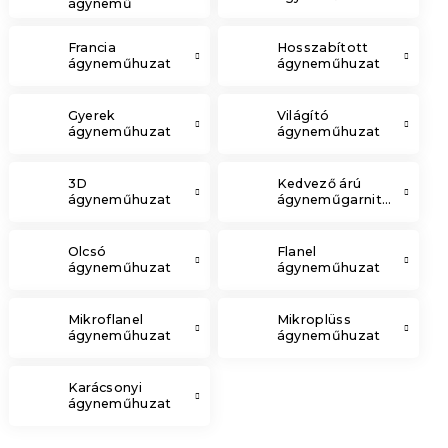
ágynemű
Francia
Hosszabított
ágyneműhuzat
ágyneműhuzat
Gyerek
Világító
ágyneműhuzat
ágyneműhuzat
3D
Kedvező árú
ágyneműhuzat
ágyneműgarnitúrák
Olcsó
Flanel
ágyneműhuzat
ágyneműhuzat
Mikroflanel
Mikroplüss
ágyneműhuzat
ágyneműhuzat
Karácsonyi
ágyneműhuzat