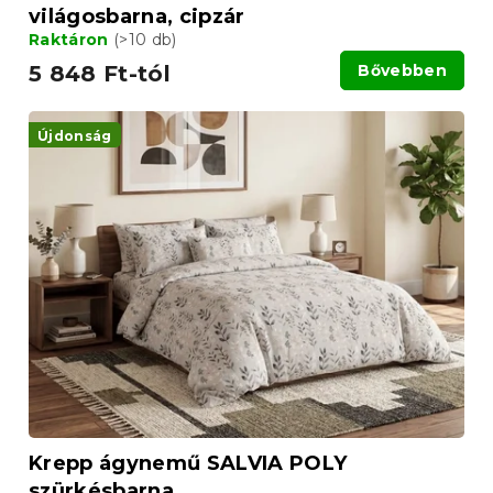
világosbarna, cipzár
Raktáron
(>10 db)
5 848 Ft-tól
Bővebben
Újdonság
Krepp ágynemű SALVIA POLY
szürkésbarna