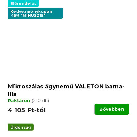
Előrendelés
Kedvezménykupon
-15% "MINUSZ15"
Mikroszálas ágynemű VALETON barna-
lila
Raktáron
(>10 db)
4 105 Ft-tól
Bővebben
Újdonság