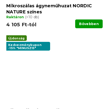
Mikroszálas ágyneműhuzat NORDIC
NATURE színes
Raktáron
(>10 db)
4 105 Ft-tól
Bővebben
Újdonság
Kedvezménykupon
-15% "MINUSZ15"