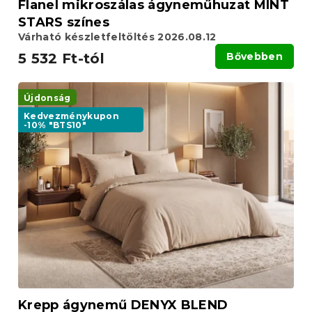
Flanel mikroszálas ágyneműhuzat MINT
STARS színes
Várható készletfeltöltés 2026.08.12
5 532 Ft-tól
Bővebben
Újdonság
Kedvezménykupon
-10% "BTS10"
Krepp ágynemű DENYX BLEND