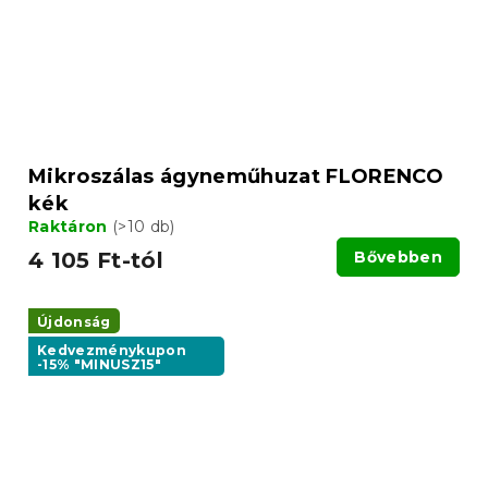
Mikroszálas ágyneműhuzat FLORENCO
kék
Raktáron
(>10 db)
4 105 Ft-tól
Bővebben
Újdonság
Kedvezménykupon
-15% "MINUSZ15"