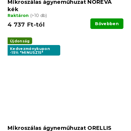
Mikroszálas ágyneműhuzat NOREVA
kék
Raktáron
(>10 db)
4 737 Ft-tól
Bővebben
Újdonság
Kedvezménykupon
-15% "MINUSZ15"
Mikroszálas ágyneműhuzat ORELLIS