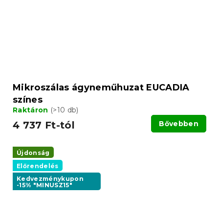
Mikroszálas ágyneműhuzat EUCADIA
színes
Raktáron
(>10 db)
4 737 Ft-tól
Bővebben
Újdonság
Előrendelés
Kedvezménykupon
-15% "MINUSZ15"