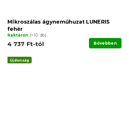
Mikroszálas ágyneműhuzat LUNERIS
fehér
Raktáron
(>10 db)
4 737 Ft-tól
Bővebben
Újdonság