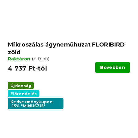
Mikroszálas ágyneműhuzat FLORIBIRD
zöld
Raktáron
(>10 db)
4 737 Ft-tól
Bővebben
Újdonság
Előrendelés
Kedvezménykupon
-15% "MINUSZ15"