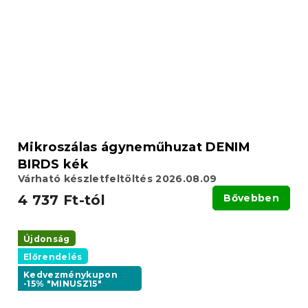
Mikroszálas ágyneműhuzat DENIM
BIRDS kék
Várható készletfeltöltés 2026.08.09
4 737 Ft-tól
Bővebben
Újdonság
Előrendelés
Kedvezménykupon
-15% "MINUSZ15"