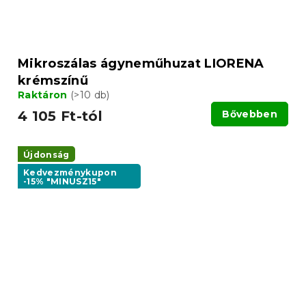
Mikroszálas ágyneműhuzat LIORENA
krémszínű
Raktáron
(>10 db)
4 105 Ft-tól
Bővebben
Újdonság
Kedvezménykupon
-15% "MINUSZ15"