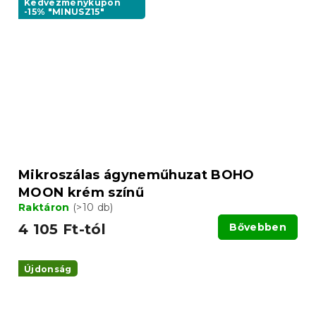
Kedvezménykupon
-15% "MINUSZ15"
Mikroszálas ágyneműhuzat BOHO
MOON krém színű
Raktáron
(>10 db)
4 105 Ft-tól
Bővebben
Újdonság