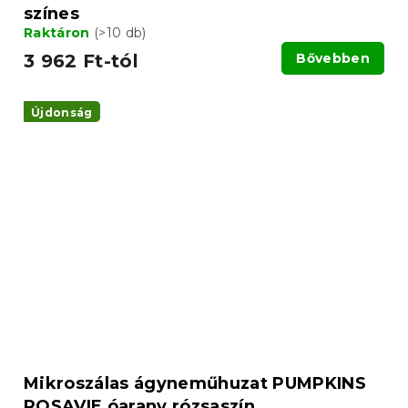
színes
Raktáron
(>10 db)
3 962 Ft-tól
Bővebben
Újdonság
Mikroszálas ágyneműhuzat PUMPKINS
ROSAVIE óarany rózsaszín