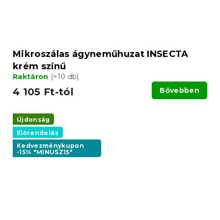
Mikroszálas ágyneműhuzat INSECTA
krém színű
Raktáron
(>10 db)
4 105 Ft-tól
Bővebben
Újdonság
Előrendelés
Kedvezménykupon
-15% "MINUSZ15"