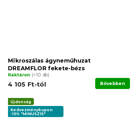
Mikroszálas ágyneműhuzat
DREAMFLOR fekete-bézs
Raktáron
(>10 db)
4 105 Ft-tól
Bővebben
Újdonság
Kedvezménykupon
-15% "MINUSZ15"