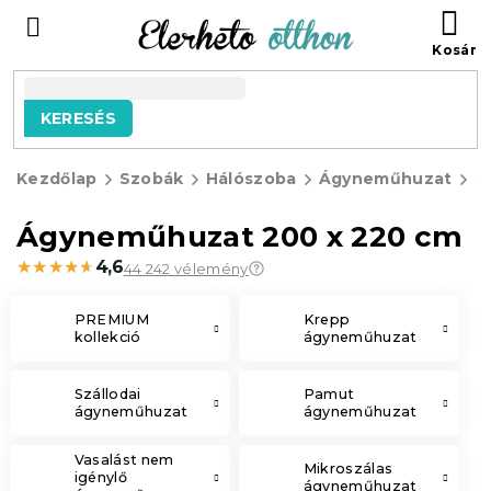
Ugrás
KO
a
fő
tartalomhoz
KERESÉS
Kezdőlap
Szobák
Hálószoba
Ágyneműhuzat
Á
2
Ágyneműhuzat 200 x 220 cm
★★★★★
★★★★★
4,6
44 242 vélemény
PREMIUM
Krepp
kollekció
ágyneműhuzat
Szállodai
Pamut
ágyneműhuzat
ágyneműhuzat
Vasalást nem
Mikroszálas
igénylő
ágyneműhuzat