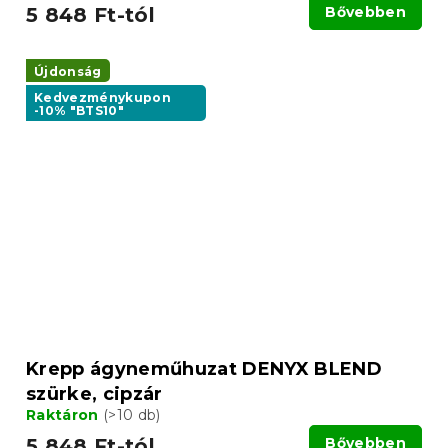
5 848 Ft-tól
Bővebben
Újdonság
Kedvezménykupon
-10% "BTS10"
Krepp ágyneműhuzat DENYX BLEND
szürke, cipzár
Raktáron
(>10 db)
5 848 Ft-tól
Bővebben