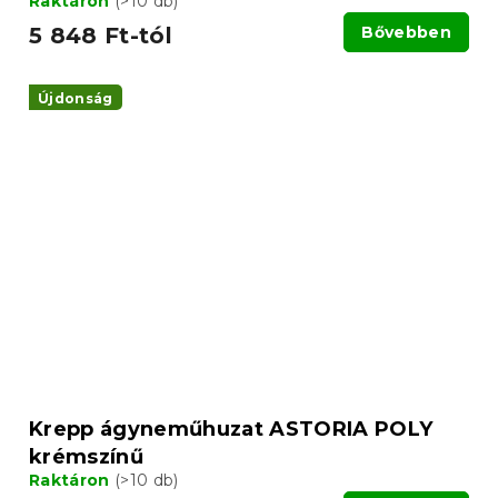
Raktáron
(>10 db)
5 848 Ft-tól
Bővebben
Újdonság
Krepp ágyneműhuzat ASTORIA POLY
krémszínű
Raktáron
(>10 db)