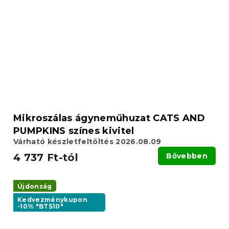
Mikroszálas ágyneműhuzat CATS AND
PUMPKINS színes kivitel
Várható készletfeltöltés 2026.08.09
4 737 Ft-tól
Bővebben
Újdonság
Kedvezménykupon
-10% "BTS10"