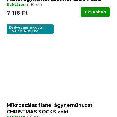
Raktáron
(>10 db)
7 116 Ft
Bővebben
Kedvezménykupon
-15% "MINUSZ15"
Mikroszálas flanel ágyneműhuzat
CHRISTMAS SOCKS zöld