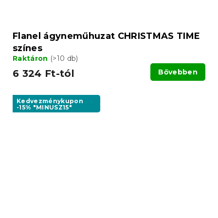
Flanel ágyneműhuzat CHRISTMAS TIME
színes
Raktáron
(>10 db)
6 324 Ft-tól
Bővebben
Kedvezménykupon
-15% "MINUSZ15"