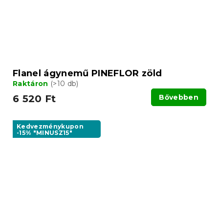
Flanel ágynemű PINEFLOR zöld
Raktáron
(>10 db)
6 520 Ft
Bővebben
Kedvezménykupon
-15% "MINUSZ15"