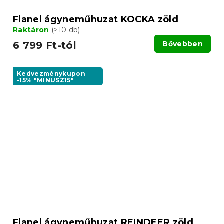
Flanel ágyneműhuzat KOCKA zöld
Raktáron
(>10 db)
6 799 Ft-tól
Bővebben
Kedvezménykupon
-15% "MINUSZ15"
Flanel ágyneműhuzat REINDEER zöld