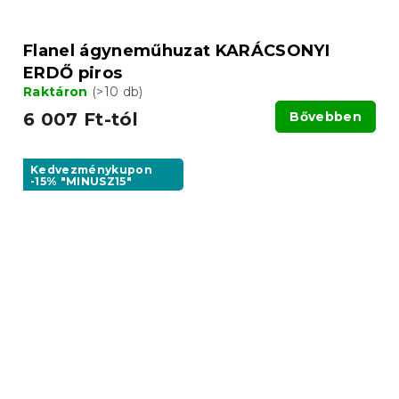
Flanel ágyneműhuzat KARÁCSONYI
ERDŐ piros
Raktáron
(>10 db)
6 007 Ft-tól
Bővebben
Kedvezménykupon
-15% "MINUSZ15"