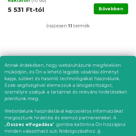
Raktáron
(10 db)
5 531 Ft-tól
Bővebben
összesen
11
termék
L
i
s
t
L
a
á
i
b
r
Annak érdekében, hogy webáruházunk megfelelően
Információ az Ön számára
á
l
működjön, és Ön a lehető legjobb vásárlási élményt
n
é
Rendelés követése
kapja, sütiket és hasonló technológiákat használunk.
y
c
í
Ezek segítségével elemezzük a látogatottságot,
Szállítási lehetőségek
t
személyre szabjuk a tartalmat és releváns hirdetéseket
Fizetési lehetőségek
á
jelenítünk meg.
Reklamáció és áruvisszaküldés
s
e
Elérhetőség
Weboldalunk használatával kapcsolatos információkat
l
Általános szerződési feltételek
megosztunk hirdetési és elemző partnereinkkel. A
e
Adatvédelmi nyilatkozat
„
Összes elfogadása
” gombra kattintva Ön hozzájárul
m
minden választható süti feldolgozásához.
A
Blog
e