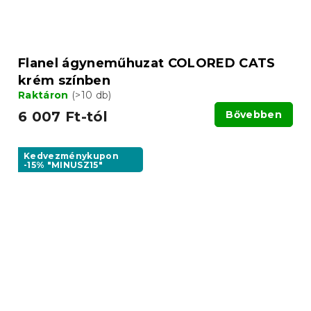
Flanel ágyneműhuzat COLORED CATS
krém színben
Raktáron
(>10 db)
6 007 Ft-tól
Bővebben
Kedvezménykupon
-15% "MINUSZ15"