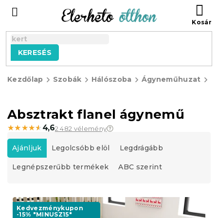
Ugrás
KO
a
fő
tartalomhoz
KERESÉS
Kezdőlap
Szobák
Hálószoba
Ágyneműhuzat
F
á
Absztrakt flanel ágynemű
★★★★★
★★★★★
4,6
2 482 vélemény
T
e
Ajánljuk
Legolcsóbb elöl
Legdrágább
r
Legnépszerűbb termékek
ABC szerint
m
é
k
T
e
e
Kedvezménykupon
k
-15% "MINUSZ15"