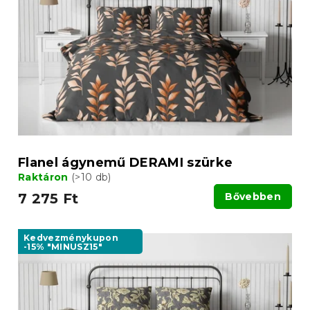
Flanel ágynemű DERAMI szürke
Raktáron
(>10 db)
7 275 Ft
Bővebben
Kedvezménykupon
-15% "MINUSZ15"