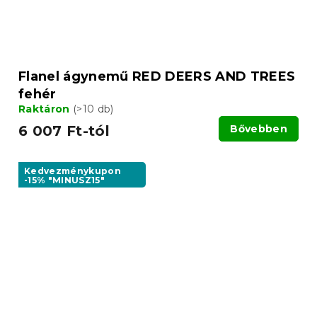
Flanel ágynemű RED DEERS AND TREES
fehér
Raktáron
(>10 db)
6 007 Ft-tól
Bővebben
Kedvezménykupon
-15% "MINUSZ15"