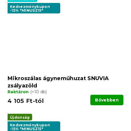
Kedvezménykupon
-15% "MINUSZ15"
Mikroszálas ágyneműhuzat SNUVIA
zsályazöld
Raktáron
(>10 db)
4 105 Ft-tól
Bővebben
Újdonság
Kedvezménykupon
-15% "MINUSZ15"