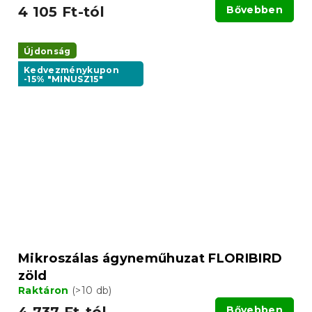
4 105 Ft-tól
Bővebben
Újdonság
Kedvezménykupon
-15% "MINUSZ15"
Mikroszálas ágyneműhuzat FLORIBIRD
zöld
Raktáron
(>10 db)
Bővebben