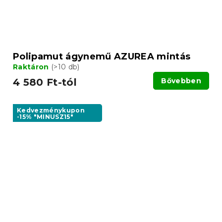
Polipamut ágynemű AZUREA mintás
Raktáron
(>10 db)
4 580 Ft-tól
Bővebben
Kedvezménykupon
-15% "MINUSZ15"