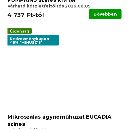
Várható készletfeltöltés 2026.08.09
4 737 Ft-tól
Bővebben
Újdonság
Kedvezménykupon
-15% "MINUSZ15"
Mikroszálas ágyneműhuzat EUCADIA
színes