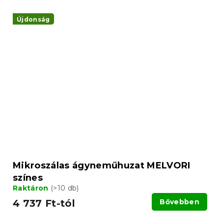
Újdonság
Mikroszálas ágyneműhuzat MELVORI
színes
Raktáron
(>10 db)
4 737 Ft-tól
Bővebben