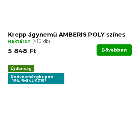
Krepp ágynemű AMBERIS POLY színes
Raktáron
(>10 db)
5 848 Ft
Bővebben
Újdonság
Kedvezménykupon
-15% "MINUSZ15"