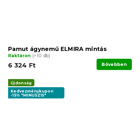
Pamut ágynemű ELMIRA mintás
Raktáron
(>10 db)
6 324 Ft
Bővebben
Újdonság
Kedvezménykupon
-15% "MINUSZ15"