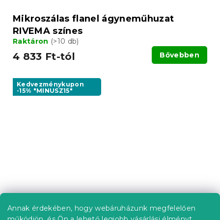
Mikroszálas flanel ágyneműhuzat
RIVEMA színes
Raktáron
(>10 db)
4 833 Ft-tól
Bővebben
Kedvezménykupon
-15% "MINUSZ15"
Annak érdekében, hogy webáruházunk megfelelően
működjön, és Ön a lehető legjobb vásárlási élményt