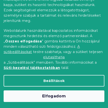
Renforcé pamut ágynemű LEAFORA
kapja, sütiket és hasonló technológiákat használunk.
Ezek segítségével elemezzük a látogatottságot,
fehér
személyre szabjuk a tartalmat és releváns hirdetéseket
Raktáron
(>10 db)
jelenítünk meg.
6 324 Ft-tól
Bővebben
Weboldalunk használatával kapcsolatos információkat
megosztunk hirdetési és elemző partnereinkkel. A
Kedvezménykupon
-15% "MINUSZ15"
„
Összes elfogadása
” gombra kattintva Ön hozzájárul
minden választható süti feldolgozásához.
A
sütibeállításokat
testre szabhatja, vagy a sütiket teljesen
elutasíthatja
a „Sütibeállítások” menüben. További információkat a
Süti-kezelési tájékoztatóban
talál.
Beállítások
Elfogadom