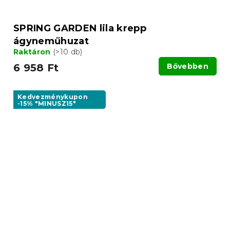
SPRING GARDEN lila krepp
ágyneműhuzat
Raktáron
(>10 db)
6 958 Ft
Bővebben
Kedvezménykupon
-15% "MINUSZ15"