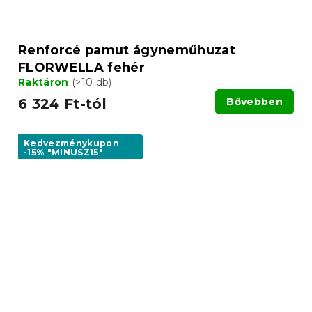
Renforcé pamut ágyneműhuzat
FLORWELLA fehér
Raktáron
(>10 db)
6 324 Ft-tól
Bővebben
Kedvezménykupon
-15% "MINUSZ15"