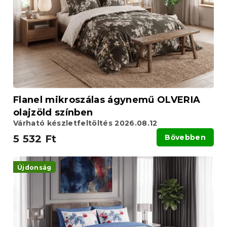
e
e
k
z
l
é
i
s
s
e
t
á
j
a
Flanel mikroszálas ágynemű OLVERIA
olajzöld színben
Várható készletfeltöltés 2026.08.12
5 532 Ft
Bővebben
Újdonság