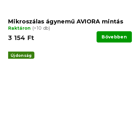
Mikroszálas ágynemű AVIORA mintás
Raktáron
(>10 db)
3 154 Ft
Bővebben
Újdonság