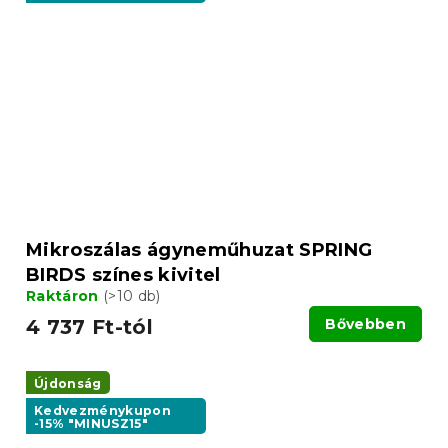
Mikroszálas ágyneműhuzat SPRING
BIRDS színes kivitel
Raktáron
(>10 db)
4 737 Ft-tól
Bővebben
Újdonság
Kedvezménykupon
-15% "MINUSZ15"