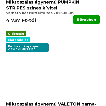
Mikroszálas ágynemű PUMPKIN
STRIPES színes kivitel
Várható készletfeltöltés 2026.08.09
4 737 Ft-tól
Bővebben
Újdonság
Előrendelés
Kedvezménykupon
-15% "MINUSZ15"
Mikroszálas ágynemű VALETON barna-