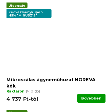
Újdonság
Kedvezménykupon
-15% "MINUSZ15"
Mikroszálas ágyneműhuzat NOREVA
kék
Raktáron
(>10 db)
4 737 Ft-tól
Bővebben