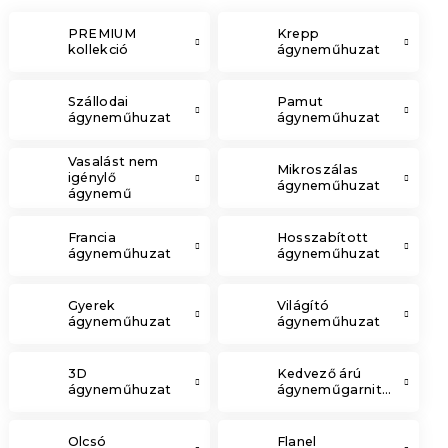
PREMIUM
Krepp
kollekció
ágyneműhuzat
Szállodai
Pamut
ágyneműhuzat
ágyneműhuzat
Vasalást nem
Mikroszálas
igénylő
ágyneműhuzat
ágynemű
Francia
Hosszabított
ágyneműhuzat
ágyneműhuzat
Gyerek
Világító
ágyneműhuzat
ágyneműhuzat
3D
Kedvező árú
ágyneműhuzat
ágyneműgarnitúrák
Olcsó
Flanel