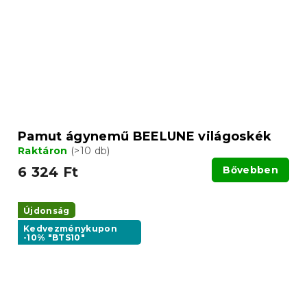
Pamut ágynemű BEELUNE világoskék
Raktáron
(>10 db)
6 324 Ft
Bővebben
Újdonság
Kedvezménykupon
-10% "BTS10"