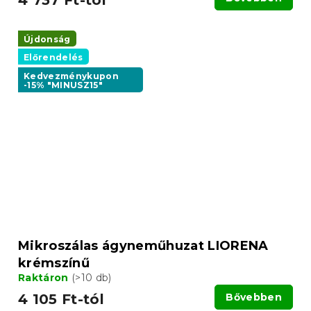
4 737 Ft-tól
Újdonság
Előrendelés
Kedvezménykupon
-15% "MINUSZ15"
Mikroszálas ágyneműhuzat LIORENA
krémszínű
Raktáron
(>10 db)
4 105 Ft-tól
Bővebben