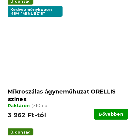
Újdonság
Kedvezménykupon
-15% "MINUSZ15"
Mikroszálas ágyneműhuzat ORELLIS
színes
Raktáron
(>10 db)
3 962 Ft-tól
Bővebben
Újdonság