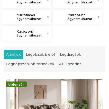
ágyneműhuzat
ágyneműhuzat
Mikroflanel
Mikroplüss
ágyneműhuzat
ágyneműhuzat
Karácsonyi
ágyneműhuzat
T
e
Ajánljuk
Legolcsóbb elöl
Legdrágább
r
Legnépszerűbb termékek
ABC szerint
m
é
k
T
e
e
Újdonság
k
r
r
m
e
é
n
k
d