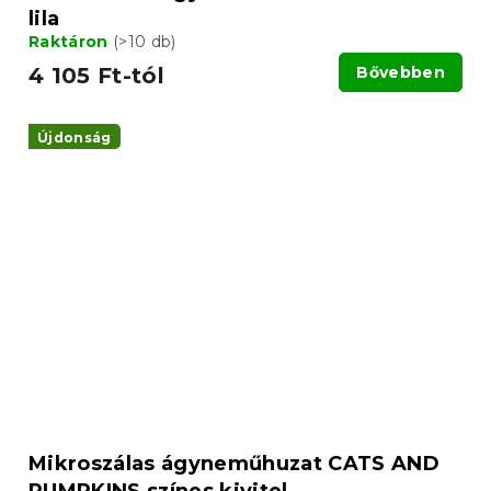
lila
Raktáron
(>10 db)
4 105 Ft-tól
Bővebben
Újdonság
Mikroszálas ágyneműhuzat CATS AND
PUMPKINS színes kivitel