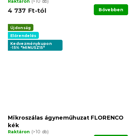
Raktáron
(>10 db)
4 737 Ft-tól
Bővebben
Újdonság
Előrendelés
Kedvezménykupon
-15% "MINUSZ15"
Mikroszálas ágyneműhuzat FLORENCO
kék
Raktáron
(>10 db)