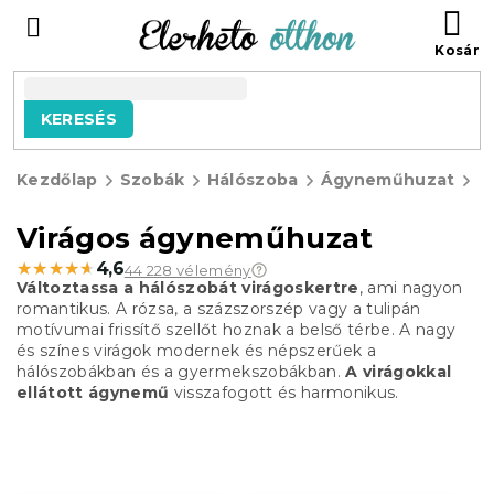
Ugrás
KO
a
fő
tartalomhoz
KERESÉS
Kezdőlap
Szobák
Hálószoba
Ágyneműhuzat
V
á
Virágos ágyneműhuzat
★★★★★
★★★★★
4,6
44 228 vélemény
Változtassa a hálószobát virágoskertre
, ami nagyon
romantikus. A rózsa, a százszorszép vagy a tulipán
motívumai frissítő szellőt hoznak a belső térbe. A nagy
és színes virágok modernek és népszerűek a
hálószobákban és a gyermekszobákban.
A virágokkal
ellátott ágynemű
visszafogott és harmonikus.