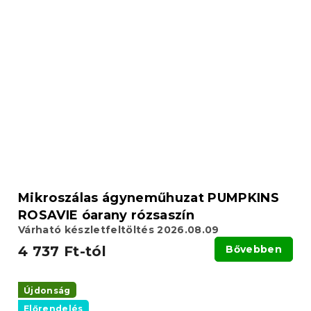
Mikroszálas ágyneműhuzat PUMPKINS
ROSAVIE óarany rózsaszín
Várható készletfeltöltés 2026.08.09
4 737 Ft-tól
Bővebben
Újdonság
Előrendelés