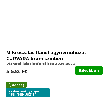
Mikroszálas flanel ágyneműhuzat
CURVARA krém színben
Várható készletfeltöltés 2026.08.12
5 532 Ft
Bővebben
Újdonság
Kedvezménykupon
-15% "MINUSZ15"