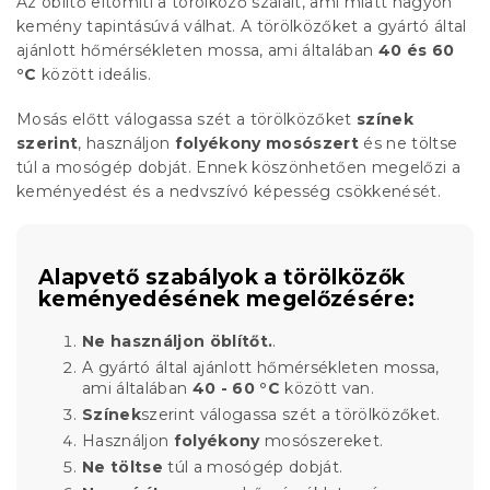
Az öblítő eltömíti a törölköző szálait, ami miatt nagyon
kemény tapintásúvá válhat. A törölközőket a gyártó által
ajánlott hőmérsékleten mossa, ami általában
40 és 60
°C
között ideális.
Mosás előtt válogassa szét a törölközőket
színek
szerint
, használjon
folyékony mosószert
és ne töltse
túl a mosógép dobját. Ennek köszönhetően megelőzi a
keményedést és a nedvszívó képesség csökkenését.
Alapvető szabályok a törölközők
keményedésének megelőzésére:
Ne használjon öblítőt.
.
A gyártó által ajánlott hőmérsékleten mossa,
ami általában
40 - 60 °C
között van.
Színek
szerint válogassa szét a törölközőket.
Használjon
folyékony
mosószereket.
Ne töltse
túl a mosógép dobját.