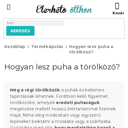
Ugrás
KO
a
fő
tartalomhoz
KERESÉS
Kezdőlap
Termékápolás
Hogyan lesz puha a
törölköző?
Hogyan lesz puha a törölköző?
Még a régi törölközők
is puhák és kellemes
tapintásúak lehetnek. Fordítson kellő figyelmet
törölközőire, amelyek
eredeti puhaságuk
.
megőrzése mellett hosszú élettartammal fizetnek
majd. Néha elég módosítani vagy egyszerű
lépéseket beiktatni a mosásba vagy a szárításba.
Győződjön meg róla,
hogy megfelelően kezeli a