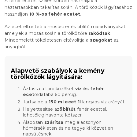
A fehér ecetet széles körben használják a
háztartásokban takarítás során. A törölközők lágyításához
használjon
10 %-os fehér ecetet.
.
Az ecet eltünteti a mosószer és öblítő maradványokat,
amelyek a mosás során a törölközőre
rakódtak
.
Mindemelett tökéletesen eltávolítja a
szagokat
az
anyagból.
Alapvető szabályok a kemény
törölközők lágyítására:
Áztassa a törölközőket
víz és fehér
ecet
oldatába 60 percig.
Tartsa be a
150 ml ecet 1l
langyos víz arányát.
Helyettesítse az
öblítőt
fehér ecettel,
lehetőleg havonta kétszer.
Alaposan
szárítsa
meg alacsonyon
hőmérsékleten és ne tegye ki közvetlen
napsütésnek.