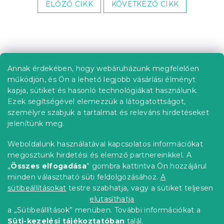
ELŐZŐ CIKK
KÖVETKEZŐ CIKK
L
á
b
Annak érdekében, hogy webáruházunk megfelelően
Információ az Ön számára
l
működjön, és Ön a lehető legjobb vásárlási élményt
é
Rendelés követése
kapja, sütiket és hasonló technológiákat használunk.
c
Ezek segítségével elemezzük a látogatottságot,
Szállítási lehetőségek
személyre szabjuk a tartalmat és releváns hirdetéseket
Fizetési lehetőségek
jelenítünk meg.
Reklamáció és áruvisszaküldés
Elérhetőség
Weboldalunk használatával kapcsolatos információkat
Általános szerződési feltételek
megosztunk hirdetési és elemző partnereinkkel. A
Adatvédelmi nyilatkozat
„
Összes elfogadása
” gombra kattintva Ön hozzájárul
minden választható süti feldolgozásához.
A
Blog
sütibeállításokat
testre szabhatja, vagy a sütiket teljesen
Partnereinknek
elutasíthatja
a „Sütibeállítások” menüben. További információkat a
Süti-kezelési tájékoztatóban
talál.