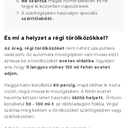
Ne szárítsa
magas hőmérsékleten és ne
tegye ki közvetlen napsütésnek.
A szárítógépben használjon speciális
szárítólabdát.
.
És mi a helyzet a régi törölközőkkel?
Az öreg, régi törölközőket
nem nehéz újra puhává
varázsolni. Az automata mosógépben való mosás előtt
áztassa be a törölközőket
ecetes oldatba
. Ügyeljen
arra, hogy
1l langyos vízhez 150 ml fehér ecetet
adjon.
.
Hagyja hatni körülbelül
60 percig,
majd öblítse le tiszta
vízzel, végül mossa ki mosógépben. A fehér ecetet
havonta kétszer lehet használni
öblítő helyett.
. Öntsön
körülbelül
50 - 100 ml-t
. az öblítőadagoló fiókba. Végül
szárítsa meg kellően a törölközőket szárítógépben vagy
szárítókötélen.