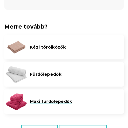
Merre tovább?
Kézi törölközők
Fürdőlepedők
Maxi fürdőlepedők