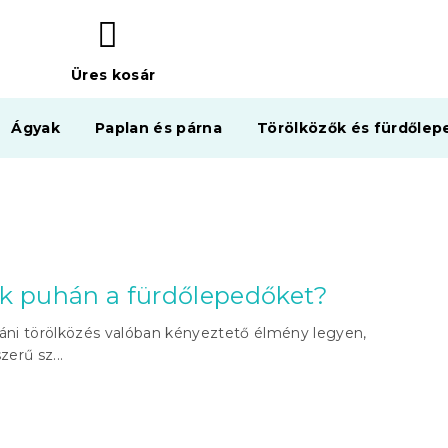
Üres kosár
KOSÁR
Ágyak
Paplan és párna
Törölközők és fürdőlep
k puhán a fürdőlepedőket?
áni törölközés valóban kényeztető élmény legyen,
erű sz...