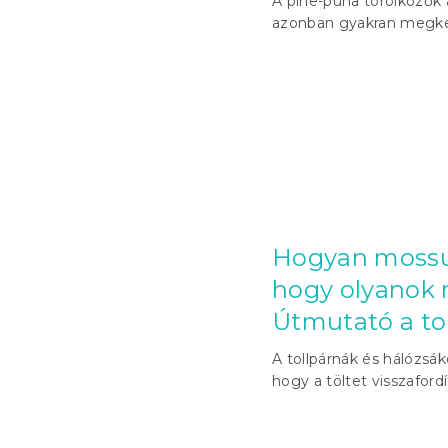
A pihe-puha törölközők
azonban gyakran megke
Hogyan mossuk 
hogy olyanok 
Útmutató a to
A tollpárnák és hálózsá
hogy a töltet visszafordít