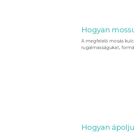
Hogyan mossuk
A megfelelő mosás kulc
rugalmasságukat, formáj
Hogyan ápoljuk