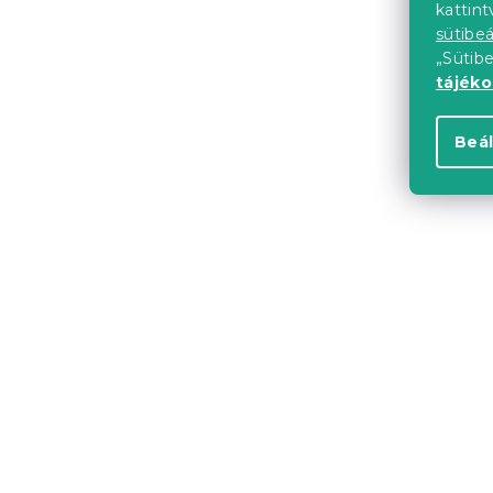
kattin
sütibeá
„Sütib
tájék
Beál