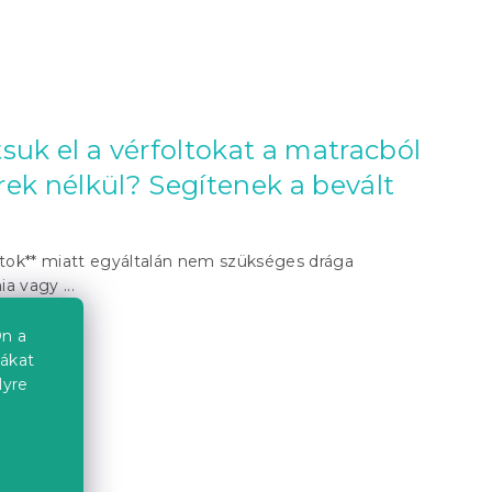
suk el a vérfoltokat a matracból
ek nélkül? Segítenek a bevált
!
ltok** miatt egyáltalán nem szükséges drága
ia vagy ...
n a
iákat
lyre
a