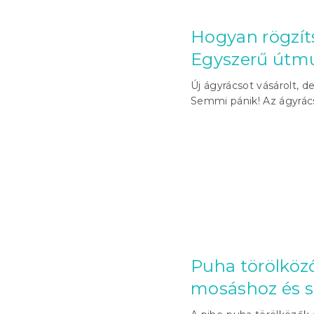
Hogyan rögzít
Egyszerű útmu
Új ágyrácsot vásárolt, 
Semmi pánik! Az ágyrács
Puha törölköző
mosáshoz és s