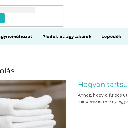
s
Ágyneműhuzat
Plédek és ágytakarók
Lepedők
olás
Hogyan tartsu
Ahhoz, hogy a fürdés ut
mindössze néhány egysz