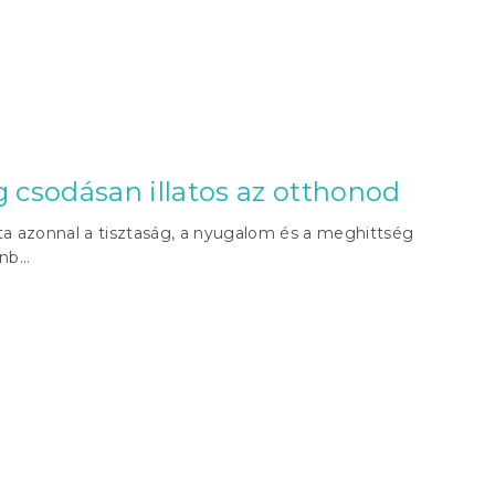
g csodásan illatos az otthonod
ta azonnal a tisztaság, a nyugalom és a meghittség
b...