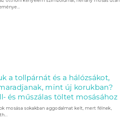
 az otthoni kényelem szimbólumai, néhány mosás után
ménye...
a tollpárnát és a hálózsákot,
maradjanak, mint új korukban?
ll- és műszálas töltet mosásához
kok mosása sokakban aggodalmat kelt, mert félnek,
h...