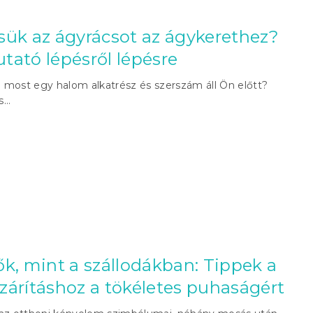
sük az ágyrácsot az ágykerethez?
tató lépésről lépésre
de most egy halom alkatrész és szerszám áll Ön előtt?
...
k, mint a szállodákban: Tippek a
zárításhoz a tökéletes puhaságért