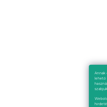
Annak 
lehető 
haszná
szabjuk
Webold
hirdeté