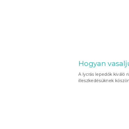
Hogyan vasalju
A lycrás lepedők kiváló
illeszkedésüknek köszön