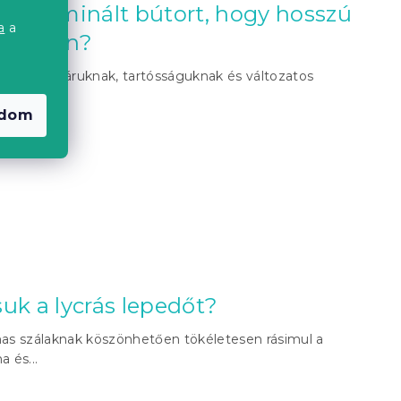
k a laminált bútort, hogy hosszú
a
a
aradjon?
) kedvező áruknak, tartósságuknak és változatos
tően a...
adom
uk a lycrás lepedőt?
mas szálaknak köszönhetően tökéletesen rásimul a
a és...