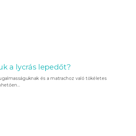
k a lycrás lepedőt?
 rugalmasságuknak és a matrachoz való tökéletes
hetően...