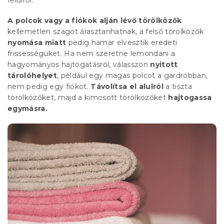
A polcok vagy a fiókok alján lévő törölközők
kellemetlen szagot árasztanhatnak, a felső törölközők
nyomása miatt
pedig hamar elvesztik eredeti
frissességüket. Ha nem szeretne lemondani a
hagyományos hajtogatásról, válasszon
nyitott
tárolóhelyet
, például egy magas polcot a gardróbban,
nem pedig egy fiókot.
Távolítsa el alulról
a tiszta
törölközőket, majd a kimosott törölközőket
hajtogassa
egymásra.