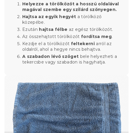
Helyezze a törölközőt a hosszú oldalával
magával szembe egy szilárd szőnyegen.
Hajtsa az egyik hegyét
a törölköző
közepébe.
Ezután
hajtsa félbe
az egész törölközőt.
Az összehajtott törölközőt
fordítsa meg
.
Kezdje el a törölközőt
feltekerni
arról az
oldalról, ahol a hegye nincs behajtva.
A szabadon lévő szöget
bele helyezheti a
tekercsbe vagy szabadon is hagyhatja.