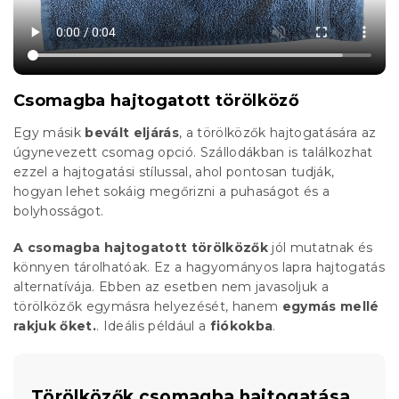
Csomagba hajtogatott törölköző
Egy másik
bevált eljárás
, a törölközők hajtogatására az
úgynevezett csomag opció. Szállodákban is találkozhat
ezzel a hajtogatási stílussal, ahol pontosan tudják,
hogyan lehet sokáig megőrizni a puhaságot és a
bolyhosságot.
A csomagba hajtogatott törölközők
jól mutatnak és
könnyen tárolhatóak. Ez a hagyományos lapra hajtogatás
alternatívája. Ebben az esetben nem javasoljuk a
törölközők egymásra helyezését, hanem
egymás mellé
rakjuk őket.
. Ideális például a
fiókokba
.
Törölközők csomagba hajtogatása