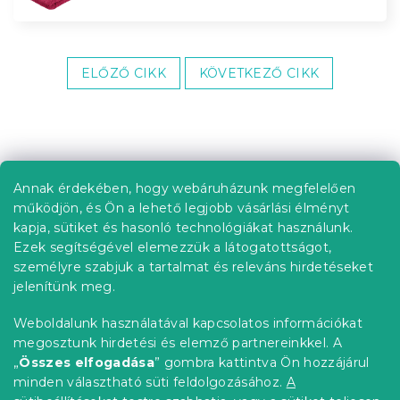
ELŐZŐ CIKK
KÖVETKEZŐ CIKK
L
á
b
Annak érdekében, hogy webáruházunk megfelelően
Információ az Ön számára
l
működjön, és Ön a lehető legjobb vásárlási élményt
é
Rendelés követése
kapja, sütiket és hasonló technológiákat használunk.
c
Ezek segítségével elemezzük a látogatottságot,
Szállítási lehetőségek
személyre szabjuk a tartalmat és releváns hirdetéseket
Fizetési lehetőségek
jelenítünk meg.
Reklamáció és áruvisszaküldés
Elérhetőség
Weboldalunk használatával kapcsolatos információkat
Általános szerződési feltételek
megosztunk hirdetési és elemző partnereinkkel. A
Adatvédelmi nyilatkozat
„
Összes elfogadása
” gombra kattintva Ön hozzájárul
minden választható süti feldolgozásához.
A
Blog