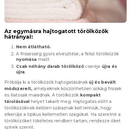
Az egymásra hajtogatott törölközők
hátrányai:
Nem átlátható.
A frissesség gyors elvesztése, a felső törölközők
nyomása
miatt.
Csak néhány darab törölköző
cseréje
újra és
újra
.
Próbálja ki a törölközők hajtogatásának
új és bevált
módszereit,
amelyeknek köszönhetően sokáig frissek
és illatosak maradnak. A törölközők
kompakt
tárolásával
helyet takarít meg. Hajtogatás előtt a
törölközőknek kellően száraznak kell lenniük, hogy
elkerülje a tipikus kellemetlen szagokat. Ha szeretné a
törölközőket tökéletes rendben tartani, rendezze őket
színek szerint.