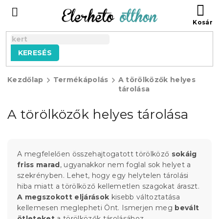
Ugrás
KO
a
fő
tartalomhoz
KERESÉS
Kezdőlap
Termékápolás
A törölközők helyes
tárolása
A törölközők helyes tárolása
A megfelelően összehajtogatott törölköző
sokáig
friss marad
, ugyanakkor nem foglal sok helyet a
szekrényben. Lehet, hogy egy helytelen tárolási
hiba miatt a törölköző kellemetlen szagokat áraszt.
A megszokott eljárások
kisebb változtatása
kellemesen meglepheti Önt. Ismerjen meg
bevált
ötleteket
a törölközők tárolásához.