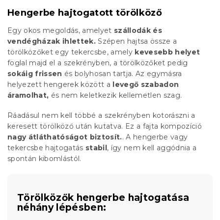
Hengerbe hajtogatott törölköző
Egy okos megoldás, amelyet
szállodák és
vendégházak ihlettek.
Szépen hajtsa össze a
törölközőket egy tekercsbe, amely
kevesebb helyet
foglal majd el a szekrényben, a törölközőket pedig
sokáig frissen
és bolyhosan tartja. Az egymásra
helyezett hengerek között a
levegő szabadon
áramolhat,
és nem keletkezik kellemetlen szag.
Ráadásul nem kell többé a szekrényben kotorászni a
keresett törölköző után kutatva. Ez a fajta kompozíció
nagy átláthatóságot biztosít.
. A hengerbe vagy
tekercsbe hajtogatás
stabil
, így nem kell aggódnia a
spontán kibomlástól.
Törölközők hengerbe hajtogatása
néhány lépésben: