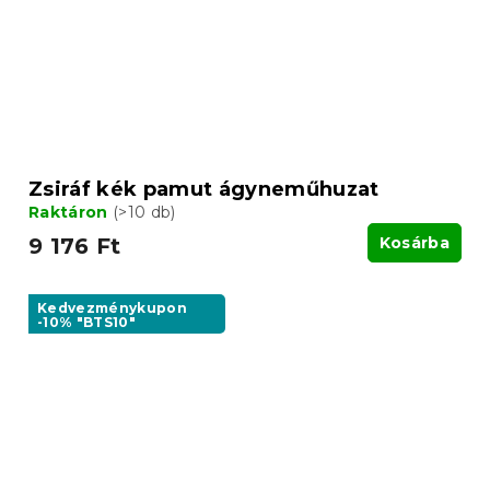
Zsiráf kék pamut ágyneműhuzat
Raktáron
(>10 db)
9 176 Ft
Kosárba
Kedvezménykupon
-10% "BTS10"