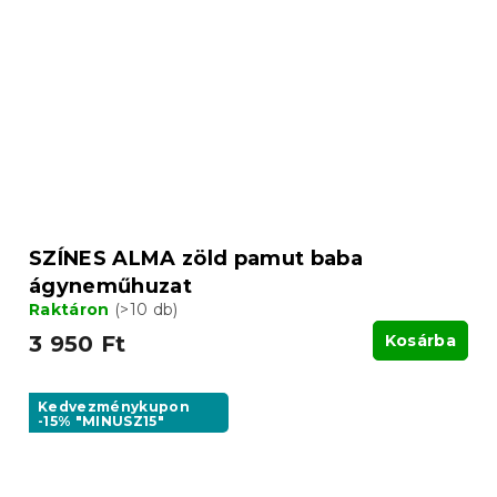
SZÍNES ALMA zöld pamut baba
ágyneműhuzat
Raktáron
(>10 db)
3 950 Ft
Kosárba
Kedvezménykupon
-15% "MINUSZ15"