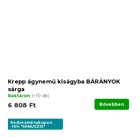
Krepp ágynemű kiságyba BÁRÁNYOK
sárga
Raktáron
(>10 db)
6 808 Ft
Bővebben
Kedvezménykupon
-15% "MINUSZ15"