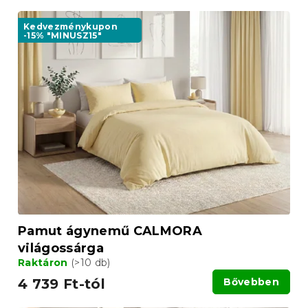
Kedvezménykupon
-15% "MINUSZ15"
Pamut ágynemű CALMORA
világossárga
Raktáron
(>10 db)
4 739 Ft-tól
Bővebben