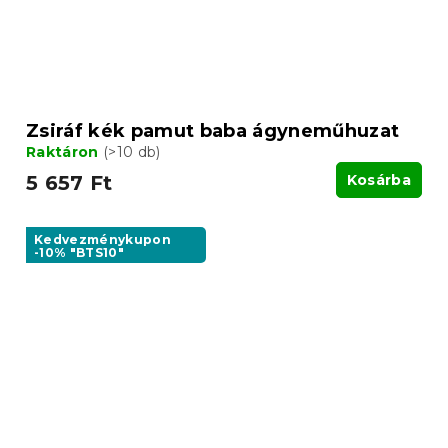
Zsiráf kék pamut baba ágyneműhuzat
Raktáron
(>10 db)
5 657 Ft
Kosárba
Kedvezménykupon
-10% "BTS10"