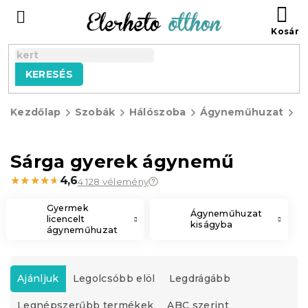
Ugrás
KO
a
fő
tartalomhoz
KERESÉS
Kezdőlap
Szobák
Hálószoba
Ágyneműhuzat
G
á
Sárga gyerek ágynemű
★★★★★
★★★★★
4,6
4 128 vélemény
Gyermek
Ágyneműhuzat
licencelt
kiságyba
ágyneműhuzat
T
e
Ajánljuk
Legolcsóbb elöl
Legdrágább
r
Legnépszerűbb termékek
ABC szerint