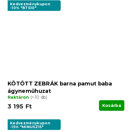
Kedvezménykupon
-10% "BTS10"
KÖTÖTT ZEBRÁK barna pamut baba
ágyneműhuzat
Raktáron
(>10 db)
3 195 Ft
Kosárba
Kedvezménykupon
-15% "MINUSZ15"