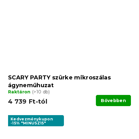
SCARY PARTY szürke mikroszálas
ágyneműhuzat
Raktáron
(>10 db)
4 739 Ft-tól
Bővebben
Kedvezménykupon
-15% "MINUSZ15"