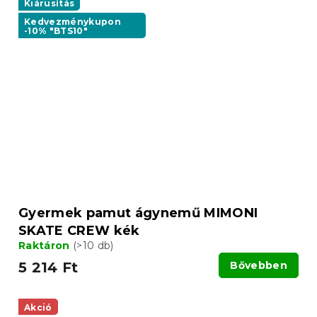
Kiárusítás
Kedvezménykupon
-10% "BTS10"
Gyermek pamut ágynemű MIMONI
SKATE CREW kék
Raktáron
(>10 db)
5 214 Ft
Bővebben
Akció