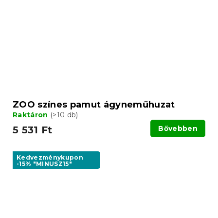
ZOO színes pamut ágyneműhuzat
Raktáron
(>10 db)
5 531 Ft
Bővebben
Kedvezménykupon
-15% "MINUSZ15"