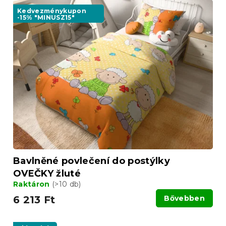
Kedvezménykupon
-15% "MINUSZ15"
Bavlněné povlečení do postýlky
OVEČKY žluté
Raktáron
(>10 db)
6 213 Ft
Bővebben