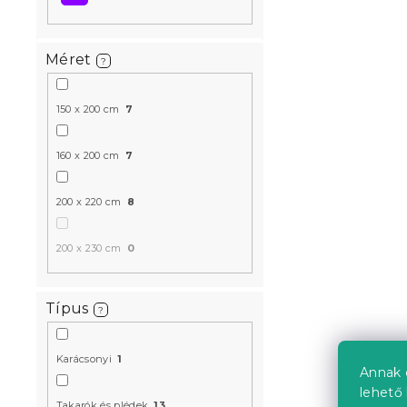
Méret
?
150 x 200 cm
7
FIEN mikrop
150x200 cm,
160 x 200 cm
7
Raktáron
(>10 
200 x 220 cm
8
5 531 Ft
200 x 230 cm
0
Típus
?
Karácsonyi
1
Annak 
lehető 
Takarók és plédek
13