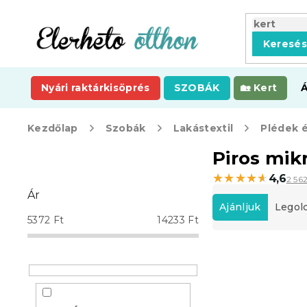
Ugrás
a
fő
Keresé
tartalomhoz
Nyári raktárkisöprés
SZOBÁK
Kert
Kezdőlap
Szobák
Lakástextil
Plédek 
O
Piros mik
l
★★★★★
★★★★★
4,6
2 56
d
T
Ár
a
e
Ajánljuk
Legol
l
r
5372
Ft
14233
Ft
s
m
ó
T
é
p
e
k
a
r
e
n
m
k
e