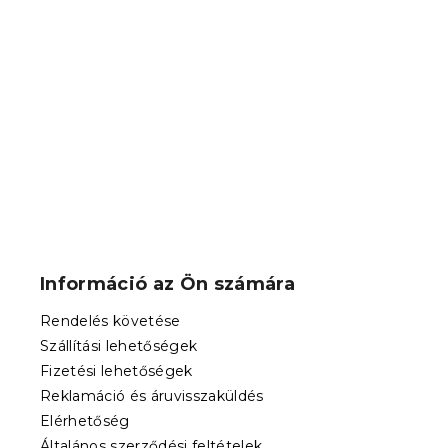
karácsonyi 
takaró mikr
160x200 c
Raktáron
(2 db
14 232 Ft
L
á
b
Információ az Ön számára
l
é
Rendelés követése
c
Szállítási lehetőségek
Fizetési lehetőségek
Reklamáció és áruvisszaküldés
Elérhetőség
Általános szerződési feltételek