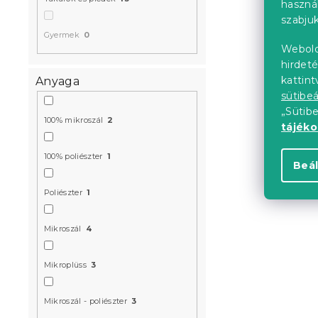
haszná
szabjuk
Gyermek
0
Webold
CHRISTMAS 
hirdeté
karácsonyi 
kattin
Anyaga
sütibeá
Raktáron
(>10 
„Sütib
100% mikroszál
2
tájék
4 739 Ft-tó
100% poliészter
1
Beál
Poliészter
1
Mikroszál
4
Mikroplüss
3
Mikroszál - poliészter
3