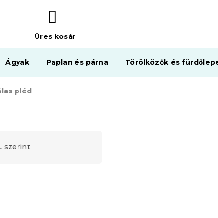
Üres kosár
KOSÁR
Ágyak
Paplan és párna
Törölközők és fürdőlep
álas pléd
 szerint