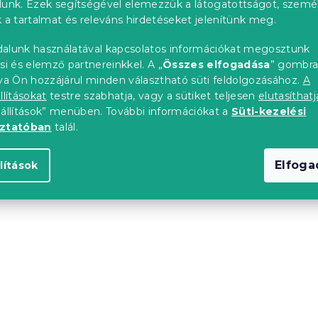
lunk. Ezek segítségével elemezzük a látogatottságot, szemé
 a tartalmat és releváns hirdetéseket jelenítünk meg.
alunk használatával kapcsolatos információkat megosztunk
JOY fehér
CHRISTMAS TREES piro
si és elemző partnereinkkel. A „
Összes elfogadása
” gombr
mikroplüss pléd
karácsonyi mikroplüss
tva Ön hozzájárul minden választható süti feldolgozásához.
A
báránybőr pléd
llításokat
testre szabhatja, vagy a sütiket teljesen
elutasíthatj
db)
Raktáron
(>10 db)
eállítások” menüben. További információkat a
Süti-kezelési
oztatóban
talál.
l
10 286 Ft-tól
Elfog
lítások