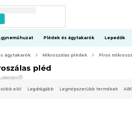
s
Ágyneműhuzat
Plédek és ágytakarók
Lepedők
és ágytakarók
Mikroszálas plédek
Piros mikrosz
roszálas pléd
2 vélemény
csóbb elöl
Legdrágább
Legnépszerűbb termékek
ABC