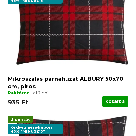
-15% "MINUSZ15"
Mikroszálas párnahuzat ALBURY 50x70
cm, piros
Raktáron
(>10 db)
935 Ft
Kosárba
Újdonság
Kedvezménykupon
-15% "MINUSZ15"