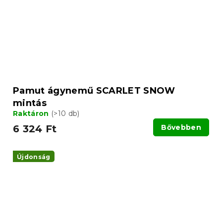
Pamut ágynemű SCARLET SNOW
mintás
Raktáron
(>10 db)
6 324 Ft
Bővebben
Újdonság