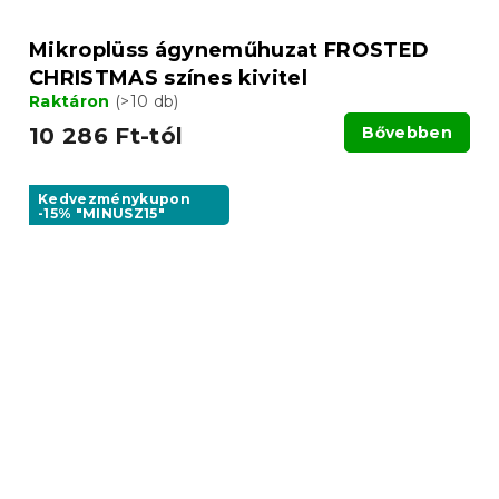
Mikroplüss ágyneműhuzat FROSTED
CHRISTMAS színes kivitel
Raktáron
(>10 db)
10 286 Ft-tól
Bővebben
Kedvezménykupon
-15% "MINUSZ15"