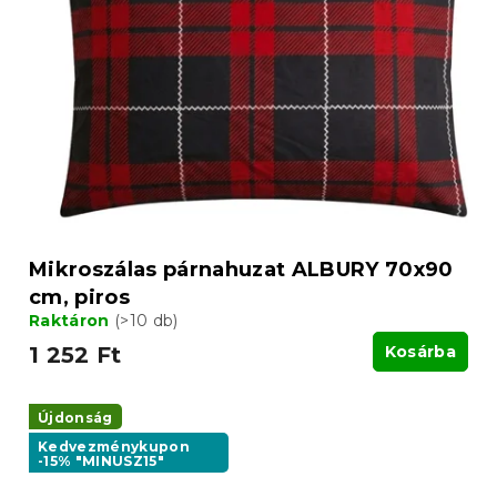
Mikroszálas párnahuzat ALBURY 70x90
cm, piros
Raktáron
(>10 db)
1 252 Ft
Kosárba
Újdonság
Kedvezménykupon
-15% "MINUSZ15"