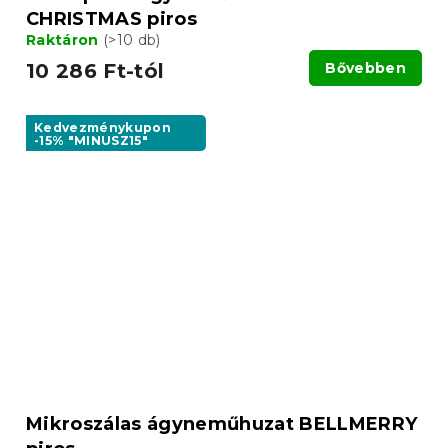
CHRISTMAS piros
Raktáron
(>10 db)
10 286 Ft-tól
Bővebben
Kedvezménykupon
-15% "MINUSZ15"
Mikroszálas ágyneműhuzat BELLMERRY