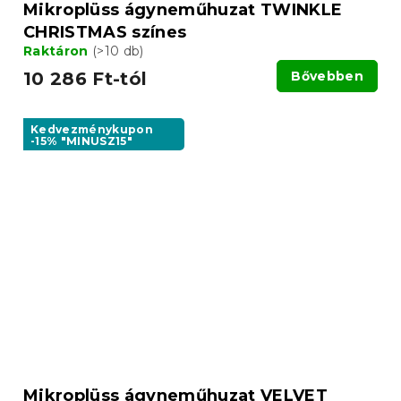
Mikroplüss ágyneműhuzat TWINKLE
CHRISTMAS színes
Raktáron
(>10 db)
10 286 Ft-tól
Bővebben
Kedvezménykupon
-15% "MINUSZ15"
Mikroplüss ágyneműhuzat VELVET