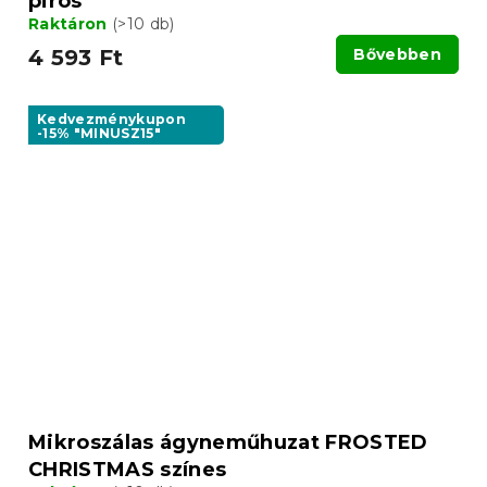
piros
Raktáron
(>10 db)
4 593 Ft
Bővebben
Kedvezménykupon
-15% "MINUSZ15"
Mikroszálas ágyneműhuzat FROSTED
CHRISTMAS színes