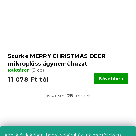
Szürke MERRY CHRISTMAS DEER
mikroplüss ágyneműhuzat
Raktáron
(9 db)
11 078 Ft-tól
Bővebben
összesen
28
termék
L
i
s
t
L
a
á
i
b
r
Annak érdekében, hogy webáruházunk megfelelően