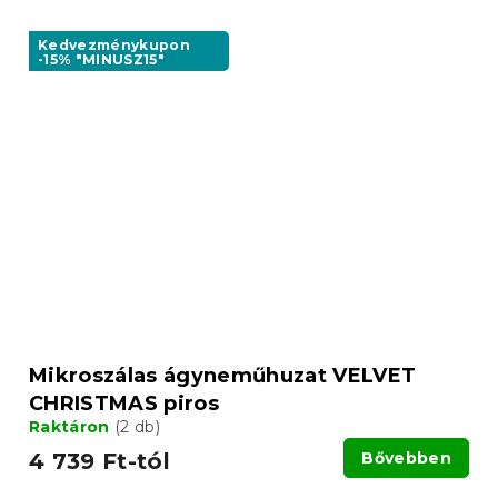
Kedvezménykupon
-15% "MINUSZ15"
Mikroszálas ágyneműhuzat VELVET
CHRISTMAS piros
Raktáron
(2 db)
4 739 Ft-tól
Bővebben