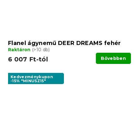
Flanel ágynemű DEER DREAMS fehér
Raktáron
(>10 db)
6 007 Ft-tól
Bővebben
Kedvezménykupon
-15% "MINUSZ15"