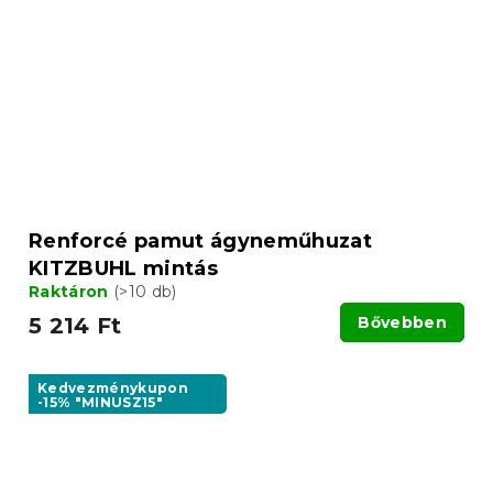
Renforcé pamut ágyneműhuzat
KITZBUHL mintás
Raktáron
(>10 db)
5 214 Ft
Bővebben
Kedvezménykupon
-15% "MINUSZ15"