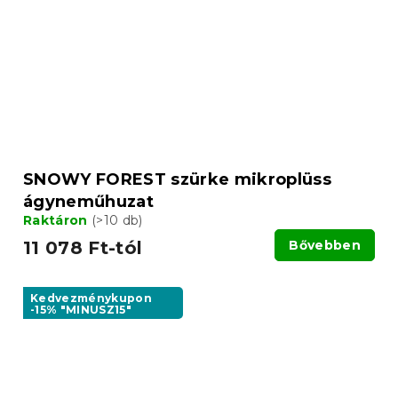
SNOWY FOREST szürke mikroplüss
ágyneműhuzat
Raktáron
(>10 db)
11 078 Ft-tól
Bővebben
Kedvezménykupon
-15% "MINUSZ15"