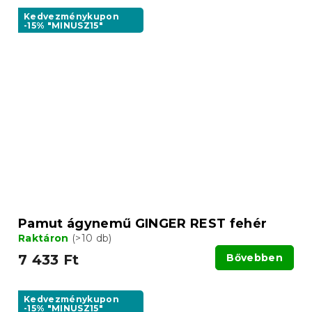
Kedvezménykupon
-15% "MINUSZ15"
Pamut ágynemű GINGER REST fehér
Raktáron
(>10 db)
7 433 Ft
Bővebben
Kedvezménykupon
-15% "MINUSZ15"