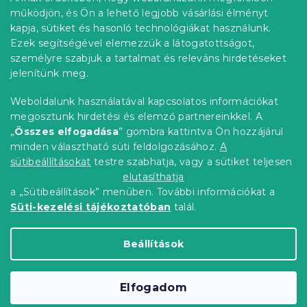
Információ az Ön számára
á
l
működjön, és Ön a lehető legjobb vásárlási élményt
n
é
Rendelés követése
kapja, sütiket és hasonló technológiákat használunk.
y
c
í
Ezek segítségével elemezzük a látogatottságot,
Szállítási lehetőségek
t
személyre szabjuk a tartalmat és releváns hirdetéseket
Fizetési lehetőségek
á
jelenítünk meg.
Reklamáció és áruvisszaküldés
s
e
Elérhetőség
Weboldalunk használatával kapcsolatos információkat
l
Általános szerződési feltételek
megosztunk hirdetési és elemző partnereinkkel. A
e
Adatvédelmi nyilatkozat
„
Összes elfogadása
” gombra kattintva Ön hozzájárul
m
minden választható süti feldolgozásához.
A
Blog
e
i
sütibeállításokat
testre szabhatja, vagy a sütiket teljesen
Partnereinknek
elutasíthatja
a „Sütibeállítások” menüben. További információkat a
Süti-kezelési tájékoztatóban
talál.
Shoptet Premium készítette
Beállítások
Copyright 2026
Elerheto otthon
. Minden jog
Elfogadom
fenntartva.
Süti beállítások szerkesztése