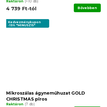
Raktáron
(>10 db)
4 739 Ft-tól
Bővebben
Kedvezménykupon
-15% "MINUSZ15"
Mikroszálas ágyneműhuzat GOLD
CHRISTMAS piros
Raktáron
(7 db)