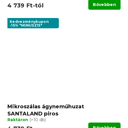
4 739 Ft-tól
Bővebben
Kedvezménykupon
-15% "MINUSZ15"
Mikroszálas ágyneműhuzat
SANTALAND piros
Raktáron
(>10 db)
Bővebben