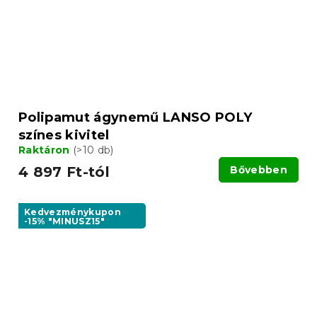
Polipamut ágynemű LANSO POLY
színes kivitel
Raktáron
(>10 db)
4 897 Ft-tól
Bővebben
Kedvezménykupon
-15% "MINUSZ15"