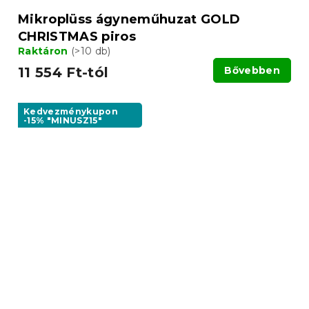
Mikroplüss ágyneműhuzat GOLD
CHRISTMAS piros
Raktáron
(>10 db)
11 554 Ft-tól
Bővebben
Kedvezménykupon
-15% "MINUSZ15"