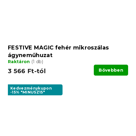
FESTIVE MAGIC fehér mikroszálas
ágyneműhuzat
Raktáron
(1 db)
3 566 Ft-tól
Bővebben
Kedvezménykupon
-15% "MINUSZ15"