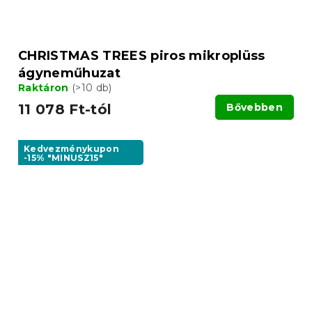
CHRISTMAS TREES piros mikroplüss
ágyneműhuzat
Raktáron
(>10 db)
11 078 Ft-tól
Bővebben
Kedvezménykupon
-15% "MINUSZ15"