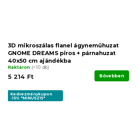
3D mikroszálas flanel ágyneműhuzat
GNOME DREAMS piros + párnahuzat
40x50 cm ajándékba
Raktáron
(>10 db)
5 214 Ft
Bővebben
Kedvezménykupon
-15% "MINUSZ15"