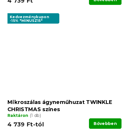
4 739 Ft
Kedvezménykupon
-15% "MINUSZ15"
Mikroszálas ágyneműhuzat TWINKLE
CHRISTMAS színes
Raktáron
(1 db)
4 739 Ft-tól
Bővebben