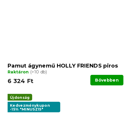
Pamut ágynemű HOLLY FRIENDS piros
Raktáron
(>10 db)
6 324 Ft
Bővebben
Újdonság
Kedvezménykupon
-15% "MINUSZ15"