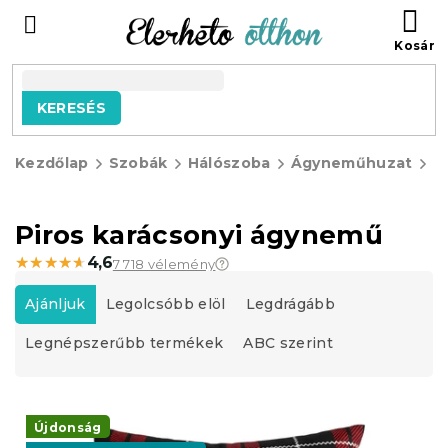
Ugrás
KO
a
fő
tartalomhoz
KERESÉS
Kezdőlap
Szobák
Hálószoba
Ágyneműhuzat
K
á
Piros karácsonyi ágynemű
★★★★★
★★★★★
4,6
7 718 vélemény
T
e
Ajánljuk
Legolcsóbb elöl
Legdrágább
r
Legnépszerűbb termékek
ABC szerint
m
é
k
T
e
e
Újdonság
k