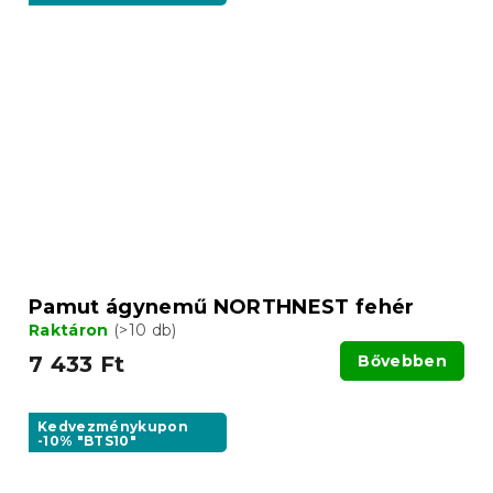
Pamut ágynemű NORTHNEST fehér
Raktáron
(>10 db)
7 433 Ft
Bővebben
Kedvezménykupon
-10% "BTS10"