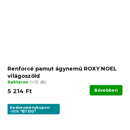
Renforcé pamut ágynemű ROXY NOEL
világoszöld
Raktáron
(>10 db)
5 214 Ft
Bővebben
Kedvezménykupon
-10% "BTS10"