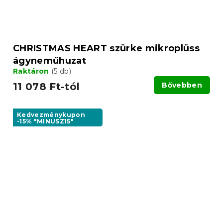
CHRISTMAS HEART szürke mikroplüss
ágyneműhuzat
Raktáron
(5 db)
11 078 Ft-tól
Bővebben
Kedvezménykupon
-15% "MINUSZ15"