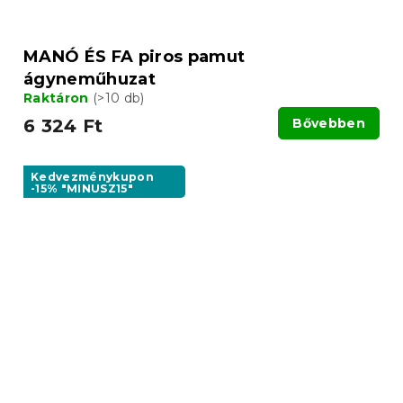
MANÓ ÉS FA piros pamut
ágyneműhuzat
Raktáron
(>10 db)
6 324 Ft
Bővebben
Kedvezménykupon
-15% "MINUSZ15"