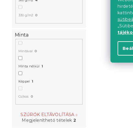
500 g/m2
4
hirdeté
kattin
330 g/m2
0
sütibeá
„Sütib
tájék
Minta
Beál
Mintával
0
Minta nélkül
1
Képpel
1
Csíkos
0
SZŰRŐK ELTÁVOLÍTÁSA
Megjeleníthető tételek
2