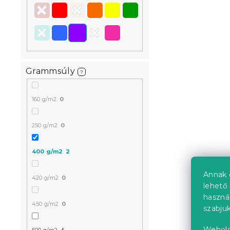
Raktáron
(>10 
a
2 837 Ft
Grammsúly
?
160 g/m2
0
250 g/m2
0
400 g/m2
2
Annak 
420 g/m2
0
lehető 
haszná
450 g/m2
0
szabjuk
Webold