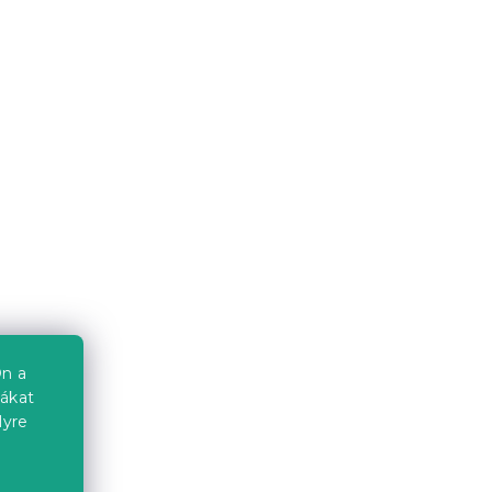
n a
iákat
lyre