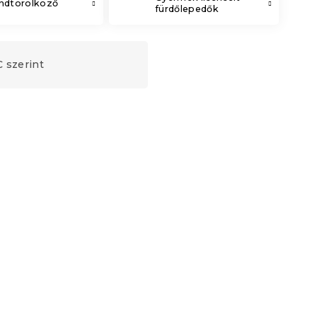
andtörölköző
fürdőlepedők
 szerint
ő