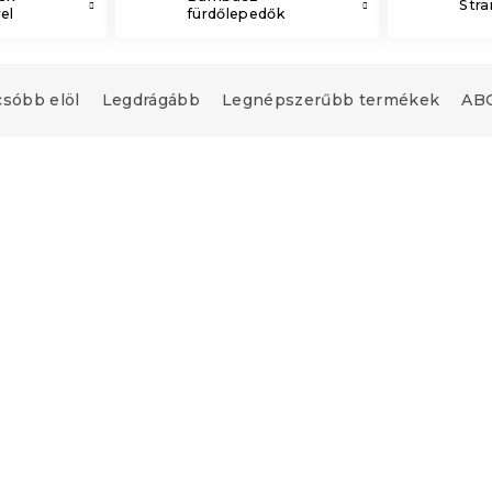
Str
el
fürdőlepedők
csóbb elöl
Legdrágább
Legnépszerűbb termékek
ABC
ölköző 70 x 140 cm
HAL lila strandtörölköz
pamut