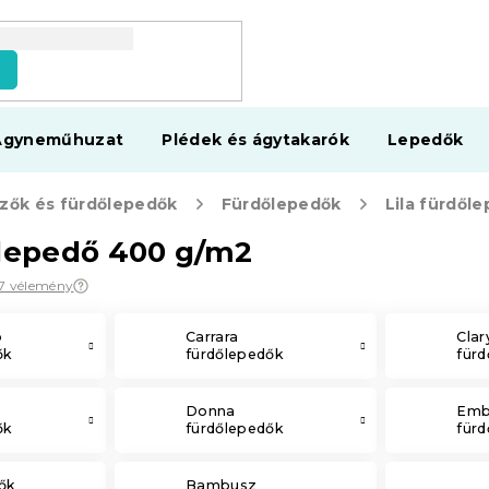
s
Ágyneműhuzat
Plédek és ágytakarók
Lepedők
zők és fürdőlepedők
Fürdőlepedők
Lila fürdől
őlepedő 400 g/m2
7 vélemény
b
Carrara
Clar
ők
fürdőlepedők
für
Donna
Emb
ők
fürdőlepedők
für
ők
Bambusz