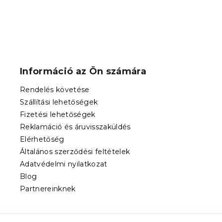
L
á
b
Információ az Ön számára
l
é
Rendelés követése
c
Szállítási lehetőségek
Fizetési lehetőségek
Reklamáció és áruvisszaküldés
Elérhetőség
Általános szerződési feltételek
Adatvédelmi nyilatkozat
Blog
Partnereinknek