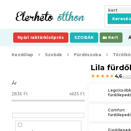
Ugrás
a
fő
Keresé
tartalomhoz
Nyári raktárkisöprés
SZOBÁK
Kert
Kezdőlap
Szobák
Fürdőszoba
Törölkö
O
Lila fürd
l
★★★★★
★★★★★
4,6
4 02
d
Ár
a
Legolcsób
l
2836
Ft
4635
Ft
fürdőleped
s
ó
p
Comfort
fürdőleped
a
n
e
Fürdőleped