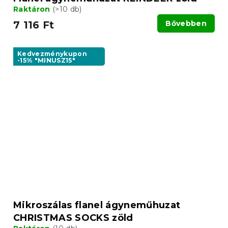
Raktáron
(>10 db)
7 116 Ft
Bővebben
Kedvezménykupon
-15% "MINUSZ15"
Mikroszálas flanel ágyneműhuzat
CHRISTMAS SOCKS zöld