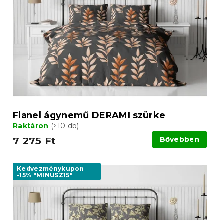
Flanel ágynemű DERAMI szürke
Raktáron
(>10 db)
7 275 Ft
Bővebben
Kedvezménykupon
-15% "MINUSZ15"