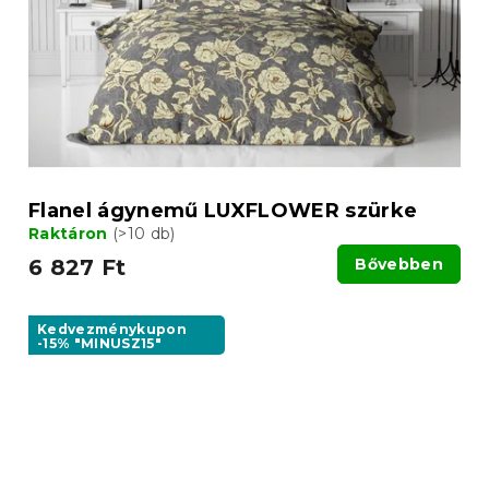
Flanel ágynemű LUXFLOWER szürke
Raktáron
(>10 db)
6 827 Ft
Bővebben
Kedvezménykupon
-15% "MINUSZ15"