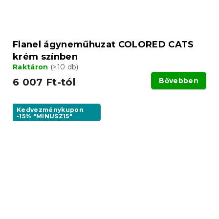
Flanel ágyneműhuzat COLORED CATS
krém színben
Raktáron
(>10 db)
6 007 Ft-tól
Bővebben
Kedvezménykupon
-15% "MINUSZ15"