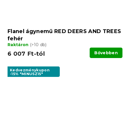
Flanel ágynemű RED DEERS AND TREES
fehér
Raktáron
(>10 db)
6 007 Ft-tól
Bővebben
Kedvezménykupon
-15% "MINUSZ15"