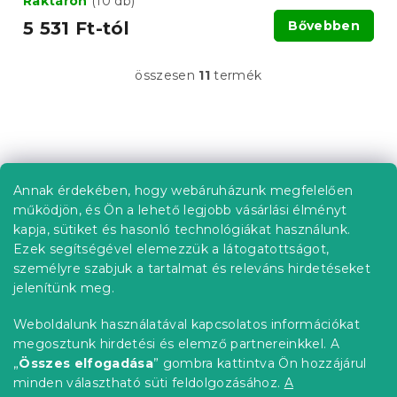
Raktáron
(10 db)
5 531 Ft-tól
Bővebben
összesen
11
termék
L
i
s
t
L
a
á
i
b
r
Annak érdekében, hogy webáruházunk megfelelően
Információ az Ön számára
á
l
működjön, és Ön a lehető legjobb vásárlási élményt
n
é
Rendelés követése
kapja, sütiket és hasonló technológiákat használunk.
y
c
í
Ezek segítségével elemezzük a látogatottságot,
Szállítási lehetőségek
t
személyre szabjuk a tartalmat és releváns hirdetéseket
Fizetési lehetőségek
á
jelenítünk meg.
Reklamáció és áruvisszaküldés
s
e
Elérhetőség
Weboldalunk használatával kapcsolatos információkat
l
Általános szerződési feltételek
megosztunk hirdetési és elemző partnereinkkel. A
e
Adatvédelmi nyilatkozat
„
Összes elfogadása
” gombra kattintva Ön hozzájárul
m
minden választható süti feldolgozásához.
A
Blog
e