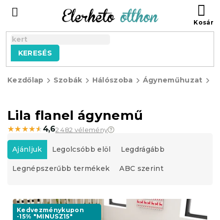
Ugrás
KO
a
fő
tartalomhoz
KERESÉS
Kezdőlap
Szobák
Hálószoba
Ágyneműhuzat
F
á
Lila flanel ágynemű
★★★★★
★★★★★
4,6
2 482 vélemény
T
e
Ajánljuk
Legolcsóbb elöl
Legdrágább
r
Legnépszerűbb termékek
ABC szerint
m
é
k
T
e
e
Kedvezménykupon
k
-15% "MINUSZ15"