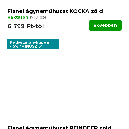
Flanel ágyneműhuzat KOCKA zöld
Raktáron
(>10 db)
6 799 Ft-tól
Bővebben
Kedvezménykupon
-15% "MINUSZ15"
Flanel ágyneműhuzat REINDEER zöld