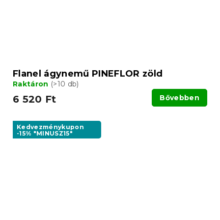
Flanel ágynemű PINEFLOR zöld
Raktáron
(>10 db)
6 520 Ft
Bővebben
Kedvezménykupon
-15% "MINUSZ15"