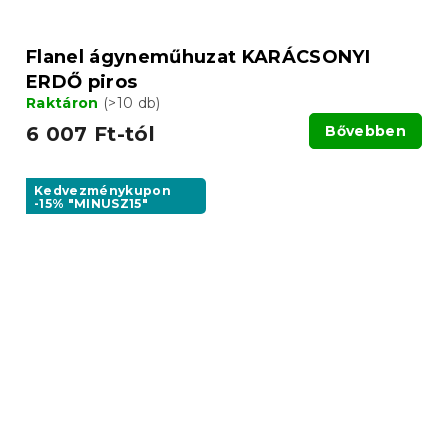
Flanel ágyneműhuzat KARÁCSONYI
ERDŐ piros
Raktáron
(>10 db)
6 007 Ft-tól
Bővebben
Kedvezménykupon
-15% "MINUSZ15"