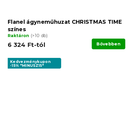
Flanel ágyneműhuzat CHRISTMAS TIME
színes
Raktáron
(>10 db)
6 324 Ft-tól
Bővebben
Kedvezménykupon
-15% "MINUSZ15"