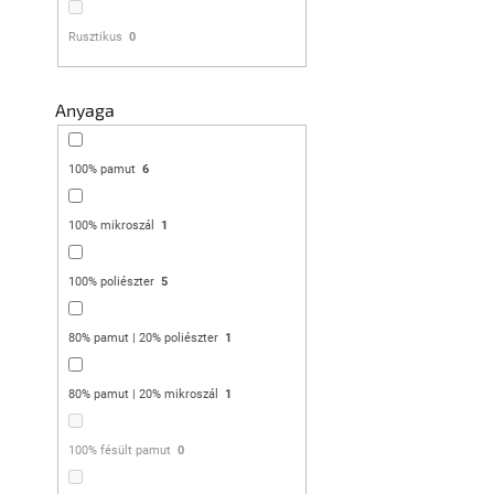
Rusztikus
0
Anyaga
Pamut ágyne
100% pamut
6
fehér
Raktáron
(>10 db)
100% mikroszál
1
6 961 Ft
100% poliészter
5
Kedvezménykupon 
"BTS10"
80% pamut | 20% poliészter
1
80% pamut | 20% mikroszál
1
100% fésült pamut
0