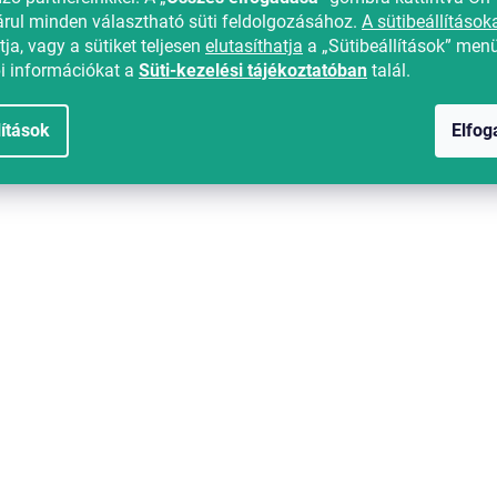
-15%
Kedvezménykupon -15%
rul minden választható süti feldolgozásához.
A sütibeállítások
"MINUSZ15"
ja, vagy a sütiket teljesen
elutasíthatja
a „Sütibeállítások” men
i információkat a
Süti-kezelési tájékoztatóban
talál.
lítások
Elfo
mű FROSTLINE
Pamut ágynemű HOLLY RES
szürke
Raktáron
(>10 db)
6 450 Ft
-15%
Kedvezménykupon -15%
"MINUSZ15"