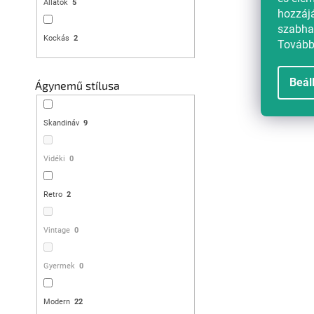
Állatok
5
Kedvezménykupon 
hozzájá
"MINUSZ15"
szabhat
Kockás
2
Tovább
Beál
Ágynemű stílusa
Skandináv
9
Pamut ágyne
Vidéki
0
kékeszöld
Raktáron
(>10 db)
Retro
2
7 433 Ft
Vintage
0
Kedvezménykupon 
Gyermek
0
"MINUSZ15"
Modern
22