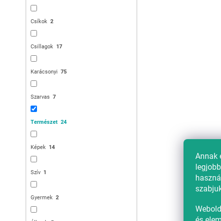
4 739 Ft-tól
Csíkok
2
Kedvezménykupon 
Csillagok
17
"MINUSZ15"
Karácsonyi
75
Szarvas
7
Természet
24
Képek
14
Mikroszálas 
Annak 
WHITE BOW z
legjobb
Raktáron
(3 db)
Szív
1
használ
5 214 Ft
szabjuk
Gyermek
2
Webold
és elem