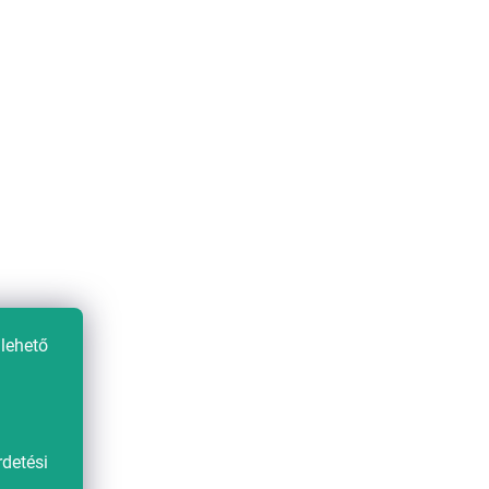
5 214 Ft
Kedvezménykupon -15%
"MINUSZ15"
N
Pamut ágynemű FROST & GOLD
lehető
fehér
Raktáron
(>10 db)
7 433 Ft
detési