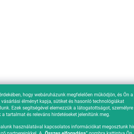
4 739 Ft-tól
-15%
Kedvezménykupon -15%
"MINUSZ15"
flanel ágyneműhuzat
Pamut ágynemű EVERGREE
érdekében, hogy webáruházunk megfelelően működjön, és Ön a 
öld
DREAMS zöld
 vásárlási élményt kapja, sütiket és hasonló technológiákat
Raktáron
(>10 db)
unk. Ezek segítségével elemezzük a látogatottságot, személyre
7 433 Ft
 a tartalmat és releváns hirdetéseket jelenítünk meg.
alunk használatával kapcsolatos információkat megosztunk hir
ző partnereinkkel. A „
Összes elfogadása
” gombra kattintva Ön