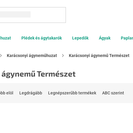
Keresés
huzat
Plédek és ágytakarók
Lepedők
Ágyak
Papla
Karácsonyi ágyneműhuzat
Karácsonyi ágynemű Természet
i ágynemű Természet
bb elöl
Legdrágább
Legnépszerűbb termékek
ABC szerint
Kedvezménykupon -15%
"MINUSZ15"
-15%