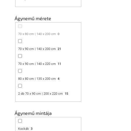
Mikroplüss 
CHRISTMAS D
Ágynemű mérete
Raktáron
(4 db)
10 286 Ft-tó
70 x 80 cm | 140 x 200 cm
0
Kedvezménykupon 
70 x 90 cm | 140 x 200 cm
21
"MINUSZ15"
70 x 90 cm | 140 x 220 cm
11
80 x 80 cm | 135 x 200 cm
4
2 db 70 x 90 cm | 200 x 220 cm
15
Mikroszálas
Ágynemű mintája
CHRISTMAS p
Raktáron
(7 db)
Kockák
3