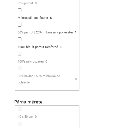
Poli-pamut
0
Renforcé pa
Mikroszál - poliészter
6
DEER fehér
Raktáron
(>10 db)
80% pamut | 20% mikroszál - poliészter
1
5 178 Ft
100% fésült pamut Renforcé
3
100% mikroszatén
0
50% bavlna | 50% mikrovlákno -
0
polyester
Párna mérete
40 x 50 cm
0