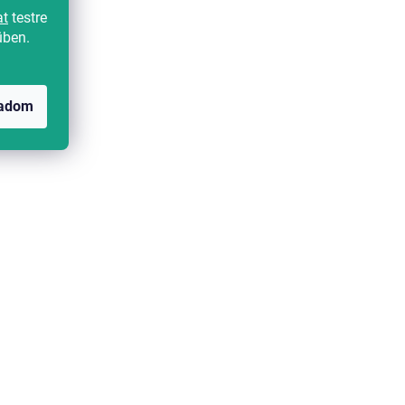
Kedvezménykupon -15%
at
testre
"MINUSZ15"
üben.
gadom
T
Pamut ágyneműhuzat AUTUMN
SOCKS színes
Raktáron
(>10 db)
4 739 Ft-tól
Kedvezménykupon -10%
"BTS10"