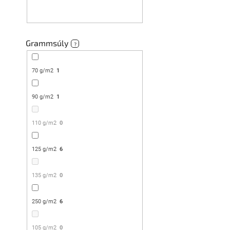
Grammsúly
?
CHRISTMAS M
ágyneműhuza
70 g/m2
1
Raktáron
(>10 db)
6 324 Ft-tól
90 g/m2
1
110 g/m2
0
Kedvezménykupon 
"MINUSZ15"
125 g/m2
6
135 g/m2
0
250 g/m2
6
105 g/m2
0