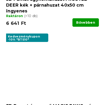
DEER kék + párnahuzat 40x50 cm
ingyenes
Raktáron
(>10 db)
6 641 Ft
Bővebben
Kedvezménykupon
-10% "BTS10"