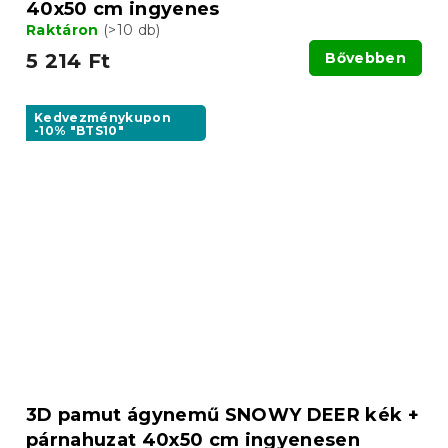
40x50 cm ingyenes
Raktáron
(>10 db)
5 214 Ft
Bővebben
Kedvezménykupon
-10% "BTS10"
3D pamut ágynemű SNOWY DEER kék +
párnahuzat 40x50 cm ingyenesen