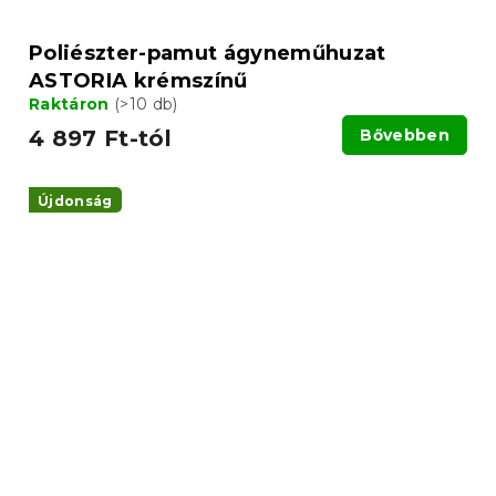
Poliészter-pamut ágyneműhuzat
ASTORIA krémszínű
Raktáron
(>10 db)
4 897 Ft-tól
Bővebben
Újdonság