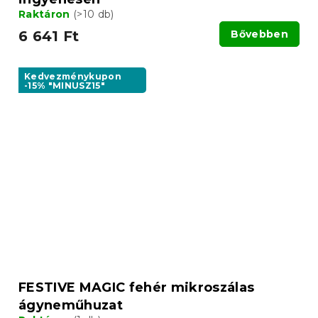
Raktáron
(>10 db)
6 641 Ft
Bővebben
Kedvezménykupon
-15% "MINUSZ15"
FESTIVE MAGIC fehér mikroszálas
ágyneműhuzat