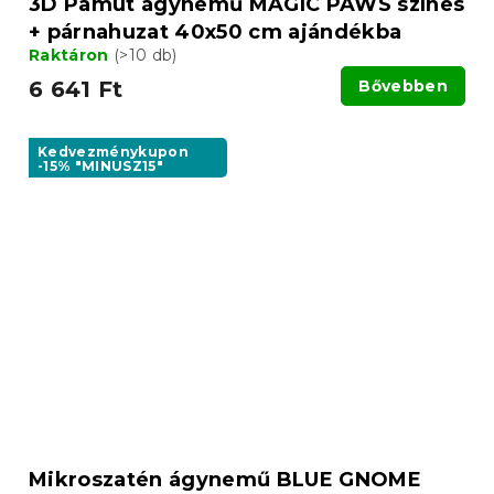
3D Pamut ágynemű MAGIC PAWS színes
+ párnahuzat 40x50 cm ajándékba
Raktáron
(>10 db)
6 641 Ft
Bővebben
Kedvezménykupon
-15% "MINUSZ15"
Mikroszatén ágynemű BLUE GNOME