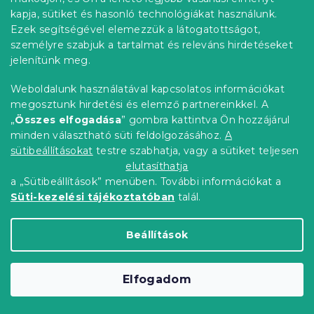
-15% "MINUSZ15"
kapja, sütiket és hasonló technológiákat használunk.
Ezek segítségével elemezzük a látogatottságot,
személyre szabjuk a tartalmat és releváns hirdetéseket
jelenítünk meg.
Weboldalunk használatával kapcsolatos információkat
megosztunk hirdetési és elemző partnereinkkel. A
„
Összes elfogadása
” gombra kattintva Ön hozzájárul
minden választható süti feldolgozásához.
A
sütibeállításokat
testre szabhatja, vagy a sütiket teljesen
elutasíthatja
a „Sütibeállítások” menüben. További információkat a
Süti-kezelési tájékoztatóban
talál.
CHRISTMAS MOOSE fehér pamut
ágyneműhuzat
Beállítások
Raktáron
(>10 db)
6 324 Ft-tól
Bővebben
Elfogadom
Kedvezménykupon
-15% "MINUSZ15"