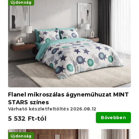
e
Újdonság
k
r
r
m
e
é
n
k
d
e
e
k
z
l
é
i
s
s
e
t
á
j
a
Flanel mikroszálas ágyneműhuzat MINT
STARS színes
Várható készletfeltöltés 2026.08.12
5 532 Ft-tól
Bővebben
Újdonság