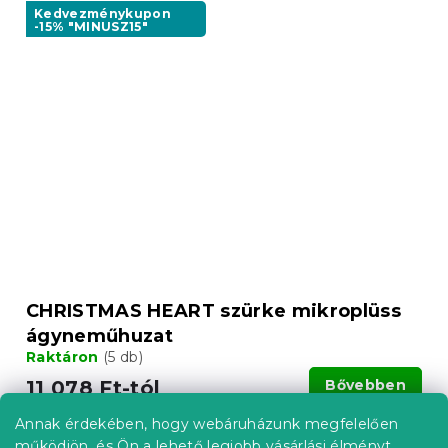
Kedvezménykupon
-15% "MINUSZ15"
CHRISTMAS HEART szürke mikroplüss
ágyneműhuzat
Raktáron
(5 db)
11 078 Ft-tól
Bővebben
Annak érdekében, hogy webáruházunk megfelelően
működjön, és Ön a lehető legjobb vásárlási élményt
Kedvezménykupon