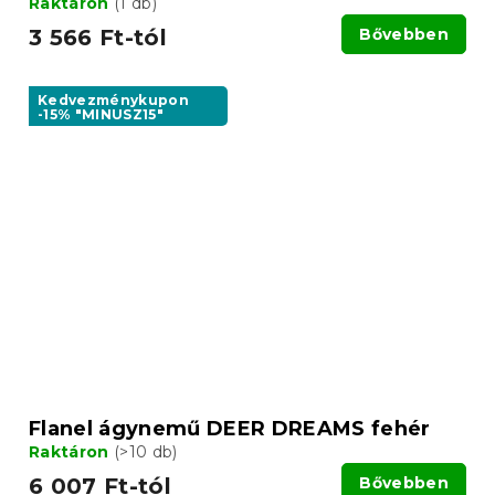
Raktáron
(1 db)
3 566 Ft-tól
Bővebben
Kedvezménykupon
-15% "MINUSZ15"
Flanel ágynemű DEER DREAMS fehér
Raktáron
(>10 db)
6 007 Ft-tól
Bővebben