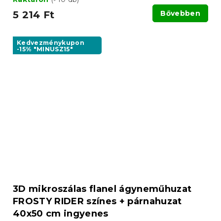
5 214 Ft
Bővebben
Kedvezménykupon
-15% "MINUSZ15"
3D mikroszálas flanel ágyneműhuzat
FROSTY RIDER színes + párnahuzat
40x50 cm ingyenes