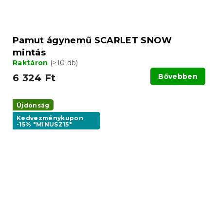
Pamut ágynemű SCARLET SNOW
mintás
Raktáron
(>10 db)
6 324 Ft
Bővebben
Újdonság
Kedvezménykupon
-15% "MINUSZ15"