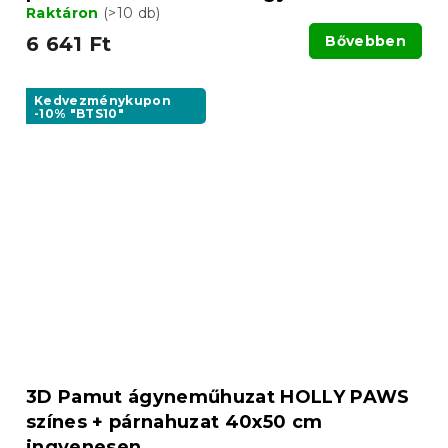
Raktáron
(>10 db)
6 641 Ft
Bővebben
Kedvezménykupon
-10% "BTS10"
3D Pamut ágyneműhuzat HOLLY PAWS
színes + párnahuzat 40x50 cm
ingyenesen