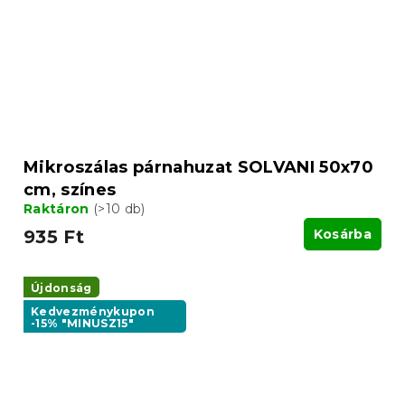
Mikroszálas párnahuzat SOLVANI 50x70
cm, színes
Raktáron
(>10 db)
935 Ft
Kosárba
Újdonság
Kedvezménykupon
-15% "MINUSZ15"