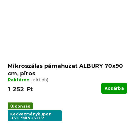
Mikroszálas párnahuzat ALBURY 70x90
cm, piros
Raktáron
(>10 db)
1 252 Ft
Kosárba
Újdonság
Kedvezménykupon
-15% "MINUSZ15"