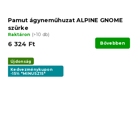
Pamut ágyneműhuzat ALPINE GNOME
szürke
Raktáron
(>10 db)
6 324 Ft
Bővebben
Újdonság
Kedvezménykupon
-15% "MINUSZ15"