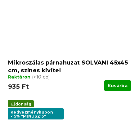
Mikroszálas párnahuzat SOLVANI 45x45
cm, színes kivitel
Raktáron
(>10 db)
935 Ft
Kosárba
Újdonság
Kedvezménykupon
-15% "MINUSZ15"