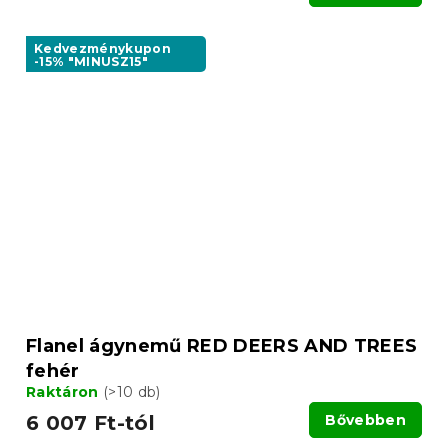
Kedvezménykupon
-15% "MINUSZ15"
Flanel ágynemű RED DEERS AND TREES
fehér
Raktáron
(>10 db)
6 007 Ft-tól
Bővebben