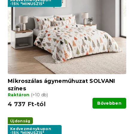
-15% "MINUSZ15"
Mikroszálas ágyneműhuzat SOLVANI
színes
Raktáron
(>10 db)
4 737 Ft-tól
Bővebben
Újdonság
Kedvezménykupon
-15% "MINUSZ15"