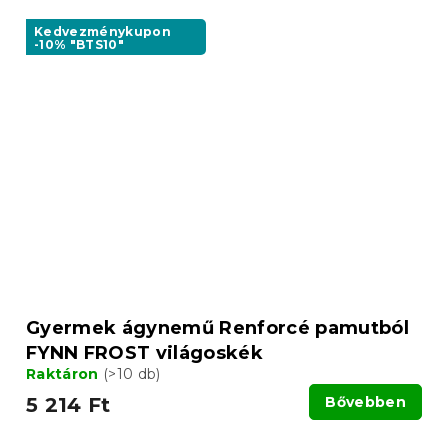
Kedvezménykupon
-10% "BTS10"
Gyermek ágynemű Renforcé pamutból
FYNN FROST világoskék
Raktáron
(>10 db)
5 214 Ft
Bővebben