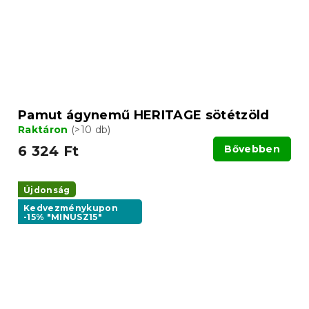
Pamut ágynemű HERITAGE sötétzöld
Raktáron
(>10 db)
6 324 Ft
Bővebben
Újdonság
Kedvezménykupon
-15% "MINUSZ15"