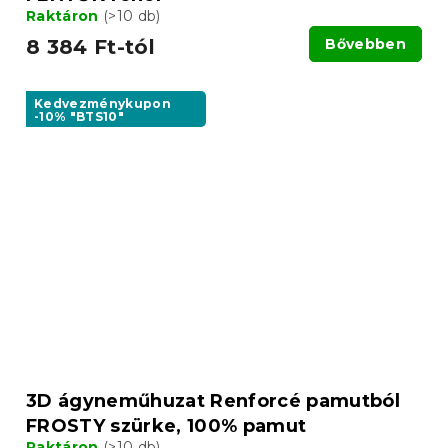
Raktáron
(>10 db)
8 384 Ft-tól
Bővebben
Kedvezménykupon
-10% "BTS10"
3D ágyneműhuzat Renforcé pamutból
FROSTY szürke, 100% pamut
Raktáron
(>10 db)