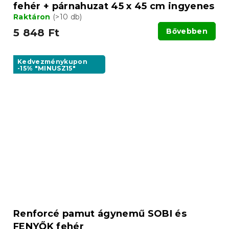
fehér + párnahuzat 45 x 45 cm ingyenes
Raktáron
(>10 db)
5 848 Ft
Bővebben
Kedvezménykupon
-15% "MINUSZ15"
Renforcé pamut ágynemű SOBI és
FENYŐK fehér