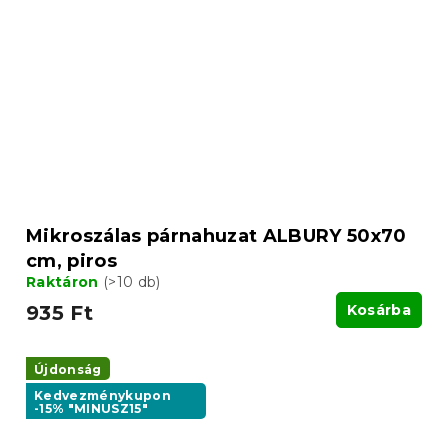
Mikroszálas párnahuzat ALBURY 50x70
cm, piros
Raktáron
(>10 db)
935 Ft
Kosárba
Újdonság
Kedvezménykupon
-15% "MINUSZ15"