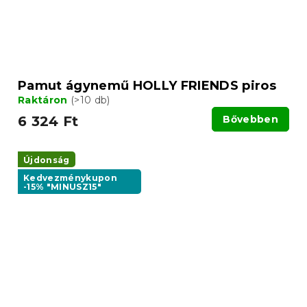
Pamut ágynemű HOLLY FRIENDS piros
Raktáron
(>10 db)
6 324 Ft
Bővebben
Újdonság
Kedvezménykupon
-15% "MINUSZ15"