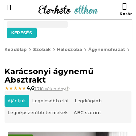
Ugrás
KO
a
fő
tartalomhoz
KERESÉS
Kezdőlap
Szobák
Hálószoba
Ágyneműhuzat
K
á
Karácsonyi ágynemű
Absztrakt
★★★★★
★★★★★
4,6
7 718 vélemény
T
e
Ajánljuk
Legolcsóbb elöl
Legdrágább
r
Legnépszerűbb termékek
ABC szerint
m
é
k
T
e