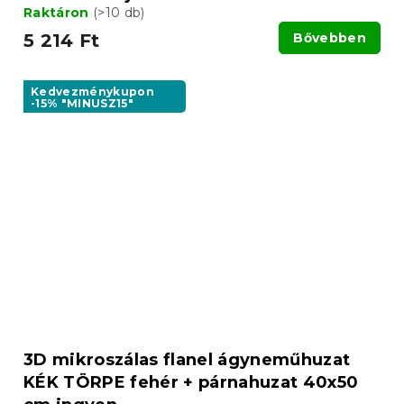
Raktáron
(>10 db)
5 214 Ft
Bővebben
Kedvezménykupon
-15% "MINUSZ15"
3D mikroszálas flanel ágyneműhuzat
KÉK TÖRPE fehér + párnahuzat 40x50