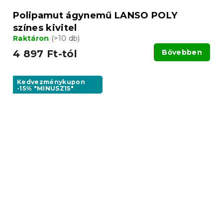
Polipamut ágynemű LANSO POLY
színes kivitel
Raktáron
(>10 db)
4 897 Ft-tól
Bővebben
Kedvezménykupon
-15% "MINUSZ15"