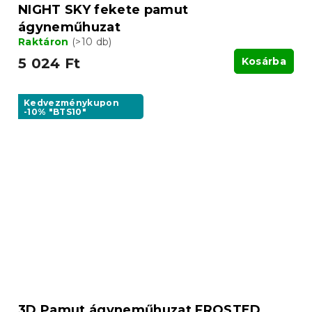
NIGHT SKY fekete pamut
ágyneműhuzat
Raktáron
(>10 db)
5 024 Ft
Kosárba
Kedvezménykupon
-10% "BTS10"
3D Pamut ágyneműhuzat FROSTED