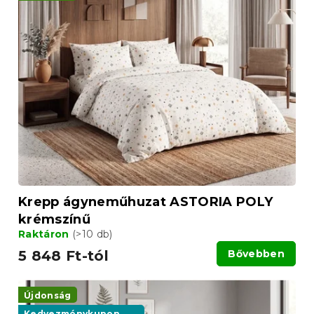
Krepp ágyneműhuzat ASTORIA POLY
krémszínű
Raktáron
(>10 db)
5 848 Ft-tól
Bővebben
Újdonság
Kedvezménykupon