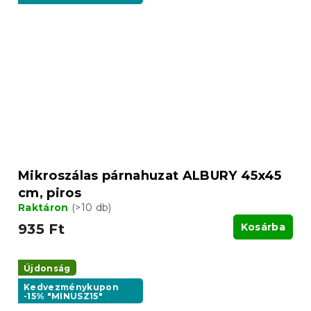
Mikroszálas párnahuzat ALBURY 45x45
cm, piros
Raktáron
(>10 db)
935 Ft
Kosárba
Újdonság
Kedvezménykupon
-15% "MINUSZ15"