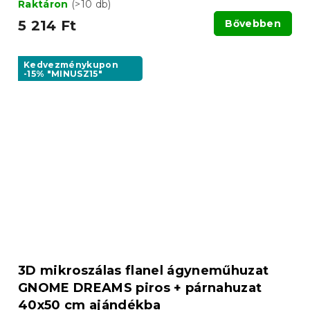
Raktáron
(>10 db)
5 214 Ft
Bővebben
Kedvezménykupon
-15% "MINUSZ15"
3D mikroszálas flanel ágyneműhuzat
GNOME DREAMS piros + párnahuzat
40x50 cm ajándékba