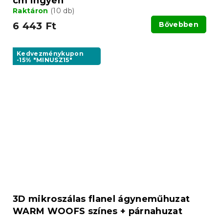
cm ingyen
Raktáron
(10 db)
6 443 Ft
Bővebben
Kedvezménykupon
-15% "MINUSZ15"
3D mikroszálas flanel ágyneműhuzat
WARM WOOFS színes + párnahuzat