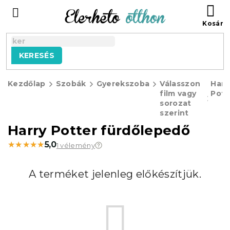
Ugrás
KO
a
fő
tartalomhoz
KERESÉS
Kezdőlap
Szobák
Gyerekszoba
Válasszon
Harr
film vagy
Pott
sorozat
szerint
Harry Potter fürdőlepedő
★★★★★
★★★★★
5,0
1 vélemény
A terméket jelenleg előkészítjük.