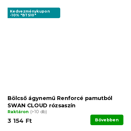
Kedvezménykupon
-10% "BTS10"
Bölcső ágynemű Renforcé pamutból
SWAN CLOUD rózsaszín
Raktáron
(>10 db)
3 154 Ft
Bővebben