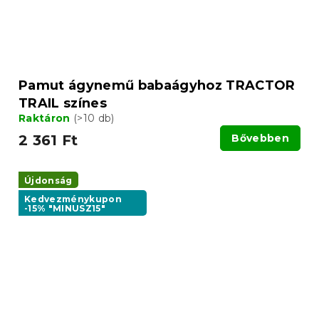
Pamut ágynemű babaágyhoz TRACTOR
TRAIL színes
Raktáron
(>10 db)
2 361 Ft
Bővebben
Újdonság
Kedvezménykupon
-15% "MINUSZ15"