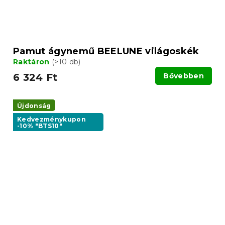
Pamut ágynemű BEELUNE világoskék
Raktáron
(>10 db)
6 324 Ft
Bővebben
Újdonság
Kedvezménykupon
-10% "BTS10"