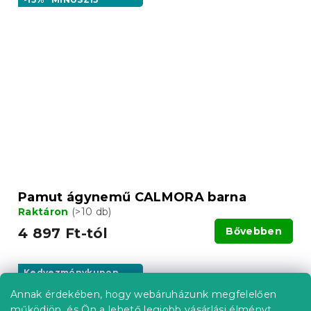
Pamut ágynemű CALMORA barna
Raktáron
(>10 db)
4 897 Ft-tól
Bővebben
Kedvezménykupon
-15% "MINUSZ15"
Annak érdekében, hogy webáruházunk megfelelően
működjön, és Ön a lehető legjobb vásárlási élményt