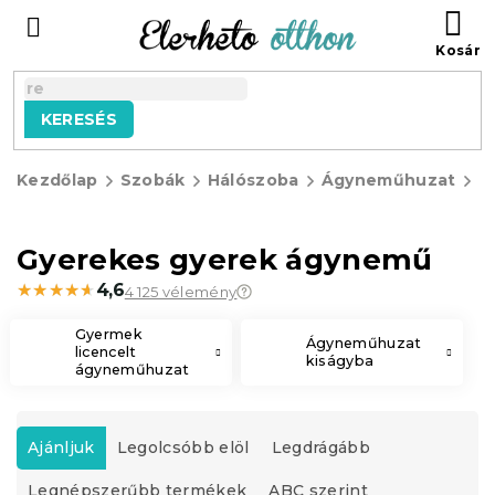
Ugrás
KO
a
fő
tartalomhoz
KERESÉS
Kezdőlap
Szobák
Hálószoba
Ágyneműhuzat
G
á
Gyerekes gyerek ágynemű
★★★★★
★★★★★
4,6
4 125 vélemény
Gyermek
Ágyneműhuzat
licencelt
kiságyba
ágyneműhuzat
T
e
Ajánljuk
Legolcsóbb elöl
Legdrágább
r
Legnépszerűbb termékek
ABC szerint