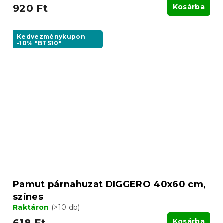
920 Ft
Kosárba
Kedvezménykupon
-10% "BTS10"
Pamut párnahuzat DIGGERO 40x60 cm,
színes
Raktáron
(>10 db)
618 Ft
Kosárba