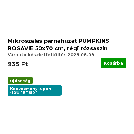
Mikroszálas párnahuzat PUMPKINS
ROSAVIE 50x70 cm, régi rózsaszín
Várható készletfeltöltés 2026.08.09
935 Ft
Kosárba
Újdonság
Kedvezménykupon
-10% "BTS10"