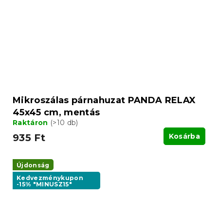
Mikroszálas párnahuzat PANDA RELAX
45x45 cm, mentás
Raktáron
(>10 db)
935 Ft
Kosárba
Újdonság
Kedvezménykupon
-15% "MINUSZ15"