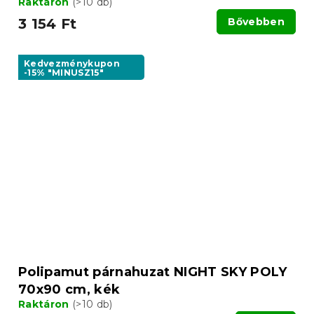
Raktáron
(>10 db)
3 154 Ft
Bővebben
Kedvezménykupon
-15% "MINUSZ15"
Polipamut párnahuzat NIGHT SKY POLY
70x90 cm, kék
Raktáron
(>10 db)