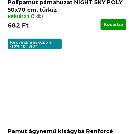
Polipamut párnahuzat NIGHT SKY POLY
50x70 cm, türkiz
Raktáron
(3 db)
682 Ft
Kosárba
Kedvezménykupon
-10% "BTS10"
Pamut ágynemű kiságyba Renforcé