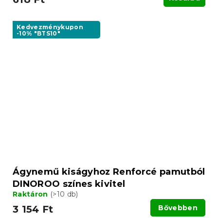
Kedvezménykupon
-10% "BTS10"
Ágynemű kiságyhoz Renforcé pamutból
DINOROO színes kivitel
Raktáron
(>10 db)
3 154 Ft
Bővebben