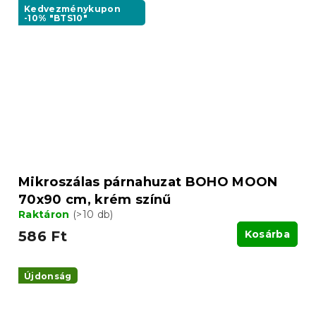
Kedvezménykupon
-10% "BTS10"
Mikroszálas párnahuzat BOHO MOON
70x90 cm, krém színű
Raktáron
(>10 db)
586 Ft
Kosárba
Újdonság