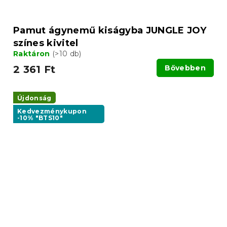
Pamut ágynemű kiságyba JUNGLE JOY
színes kivitel
Raktáron
(>10 db)
2 361 Ft
Bővebben
Újdonság
Kedvezménykupon
-10% "BTS10"