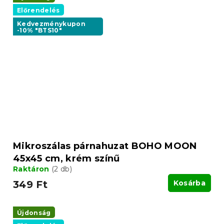
Előrendelés
Kedvezménykupon
-10% "BTS10"
Mikroszálas párnahuzat BOHO MOON
45x45 cm, krém színű
Raktáron
(2 db)
349 Ft
Kosárba
Újdonság