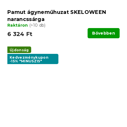
Pamut ágyneműhuzat SKELOWEEN
narancssárga
Raktáron
(>10 db)
6 324 Ft
Bővebben
Újdonság
Kedvezménykupon
-15% "MINUSZ15"