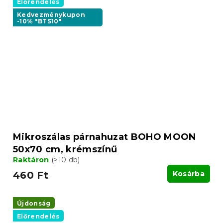
Előrendelés
Kedvezménykupon
-10% "BTS10"
Mikroszálas párnahuzat BOHO MOON
50x70 cm, krémszínű
Raktáron
(>10 db)
460 Ft
Kosárba
Újdonság
Előrendelés