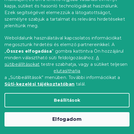
kapja, sütiket és hasonló technológiákat használunk.
Ezek segítségével elemezzük a látogatottságot,
személyre szabjuk a tartalmat és releváns hirdetéseket
jelenítünk meg.
Weboldalunk használatával kapcsolatos információkat
megosztunk hirdetési és elemző partnereinkkel. A
„
Összes elfogadása
” gombra kattintva Ön hozzájárul
minden választható süti feldolgozásához.
A
sütibeállításokat
testre szabhatja, vagy a sütiket teljesen
elutasíthatja
Pamut ágynemű CALMORA
a „Sütibeállítások” menüben. További információkat a
világosszürke
Süti-kezelési tájékoztatóban
talál.
Raktáron
(1 db)
4 897 Ft-tól
Bővebben
Beállítások
Kedvezménykupon
-15% "MINUSZ15"
Elfogadom