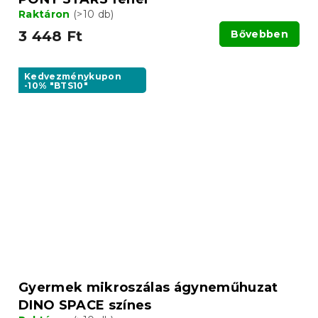
Raktáron
(>10 db)
3 448 Ft
Bővebben
Kedvezménykupon
-10% "BTS10"
Gyermek mikroszálas ágyneműhuzat
DINO SPACE színes