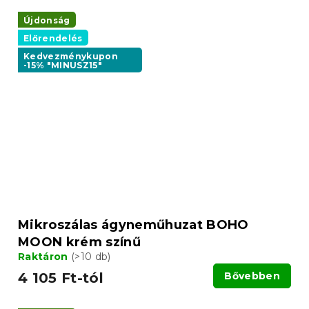
Újdonság
Előrendelés
Kedvezménykupon
-15% "MINUSZ15"
Mikroszálas ágyneműhuzat BOHO
MOON krém színű
Raktáron
(>10 db)
4 105 Ft-tól
Bővebben