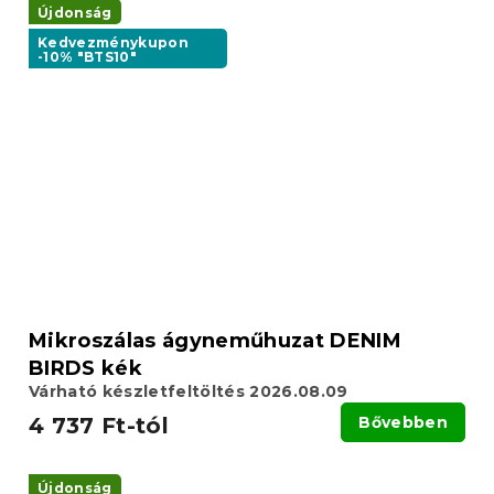
Újdonság
Kedvezménykupon
-10% "BTS10"
Mikroszálas ágyneműhuzat DENIM
BIRDS kék
Várható készletfeltöltés 2026.08.09
4 737 Ft-tól
Bővebben
Újdonság