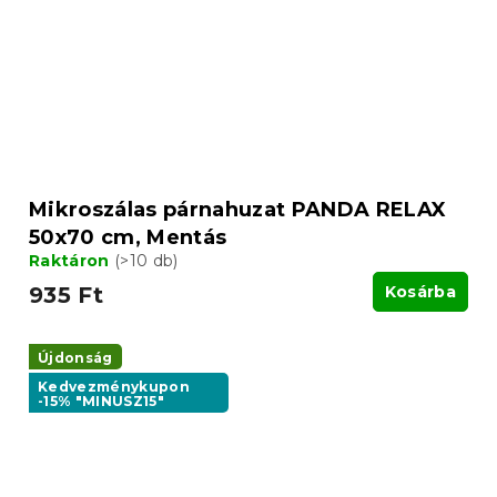
Mikroszálas párnahuzat PANDA RELAX
50x70 cm, Mentás
Raktáron
(>10 db)
935 Ft
Kosárba
Újdonság
Kedvezménykupon
-15% "MINUSZ15"