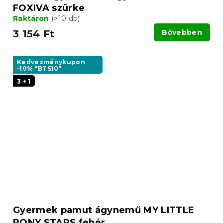
FOXIVA szürke
Raktáron
(>10 db)
3 154 Ft
Bővebben
Kedvezménykupon
-10% "BTS10"
3 + 1
Gyermek pamut ágynemű MY LITTLE
PONY STARS fehér