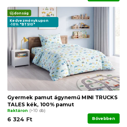
Újdonság
Kedvezménykupon
-10% "BTS10"
Gyermek pamut ágynemű MINI TRUCKS
TALES kék, 100% pamut
Raktáron
(>10 db)
6 324 Ft
Bővebben