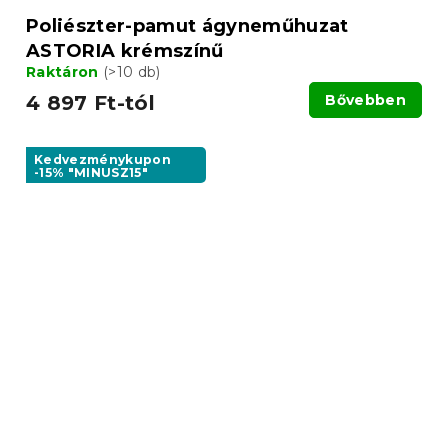
Poliészter-pamut ágyneműhuzat
ASTORIA krémszínű
Raktáron
(>10 db)
4 897 Ft-tól
Bővebben
Kedvezménykupon
-15% "MINUSZ15"