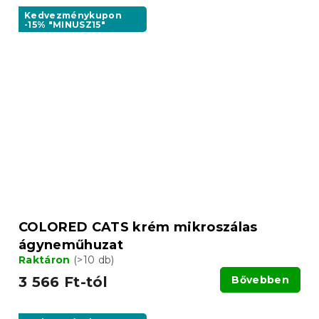
Kedvezménykupon
-15% "MINUSZ15"
COLORED CATS krém mikroszálas
ágyneműhuzat
Raktáron
(>10 db)
3 566 Ft-tól
Bővebben